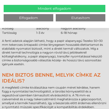
PAPÍR VS DIREKT TERMÁL – SZAKMAI
ÖSSZEHASONLÍTÁS
Mindent elfogadom
Tulajdonság
Papír
Direkt termál
Elfogadom
Elutasítom
Hőállóság
jobb
gyenge
Fényállóság
stabil
fakul
Költség
alacsony
nagyon alacsony
Tartósság
1–3 év
6–18 hónap
A fenti adatok alapján látható, hogy a papír alapanyagú Tezeko 50×30
mm tekercses öntapadó címke lényegesen hosszabb élettartamot és
stabilabb nyomatot biztosít, mint a direkt termál változatok. Míg a
direkt termál technológia a nagyon rövid távú jelöléseknél
költséghatékony, a papír alapanyagú, transzfer nyomtatással készülő
címke a biztonságosabb választás közép- és hosszú távú azonosítási
igények esetén.
NEM BIZTOS BENNE, MELYIK CÍMKE AZ
IDEÁLIS?
A megfelelő címke kiválasztása nem csupán méret kérdése, hanem
függ a nyomtatási technológiától, a tárolási környezettől és a
ragasztóval szemben támasztott elvárásoktól is. A 76 mm-es
cséveméret és a nagy tekercsátmérő meghatározza a gépcsoportot,
amellyel a termék használható, így a beszerzés előtt érdemes ellenőrizni
a nyomtató műszaki specifikációját a kompatibilitás érdekében.