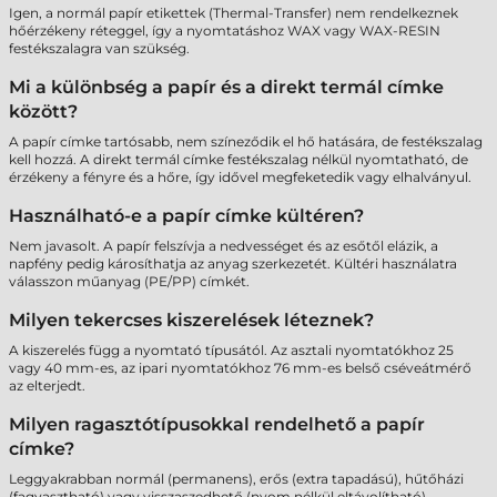
Igen, a normál papír etikettek (Thermal-Transfer) nem rendelkeznek
hőérzékeny réteggel, így a nyomtatáshoz WAX vagy WAX-RESIN
festékszalagra van szükség.
Mi a különbség a papír és a direkt termál címke
között?
A papír címke tartósabb, nem színeződik el hő hatására, de festékszalag
kell hozzá. A direkt termál címke festékszalag nélkül nyomtatható, de
érzékeny a fényre és a hőre, így idővel megfeketedik vagy elhalványul.
Használható-e a papír címke kültéren?
Nem javasolt. A papír felszívja a nedvességet és az esőtől elázik, a
napfény pedig károsíthatja az anyag szerkezetét. Kültéri használatra
válasszon műanyag (PE/PP) címkét.
Milyen tekercses kiszerelések léteznek?
A kiszerelés függ a nyomtató típusától. Az asztali nyomtatókhoz 25
vagy 40 mm-es, az ipari nyomtatókhoz 76 mm-es belső cséveátmérő
az elterjedt.
Milyen ragasztótípusokkal rendelhető a papír
címke?
Leggyakrabban normál (permanens), erős (extra tapadású), hűtőházi
(fagyasztható) vagy visszaszedhető (nyom nélkül eltávolítható)