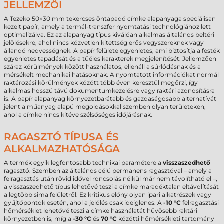
JELLEMZŐI
A Tezeko 50×30 mm tekercses öntapadó címke alapanyaga speciálisan
kezelt papír, amely a termál-transzfer nyomtatási technológiához lett
optimalizálva. Ez az alapanyag típus kiválóan alkalmas általános beltéri
jelölésekre, ahol nincs közvetlen kitettség erős vegyszereknek vagy
állandó nedvességnek. A papír felülete egyenletes, ami biztosítja a festék
egyenletes tapadását és a tűéles karakterek megjelenítését. Jellemzően
száraz körülmények között használatos, ellenáll a súrlódásnak és a
mérsékelt mechanikai hatásoknak. A nyomtatott információkat normál
raktározási körülmények között több éven keresztül megőrzi, így
alkalmas hosszú távú dokumentumkezelésre vagy raktári azonosításra
is. A papír alapanyag környezetbarátabb és gazdaságosabb alternatívát
jelent a műanyag alapú megoldásokkal szemben olyan területeken,
ahol a címke nincs kitéve szélsőséges időjárásnak.
RAGASZTÓ TÍPUSA ÉS
ALKALMAZHATÓSÁGA
A termék egyik legfontosabb technikai paramétere a
visszaszedhető
ragasztó. Szemben az általános célú permanens ragasztóval – amely a
felragasztás után rövid idővel roncsolás nélkül már nem távolítható el –,
a visszaszedhető típus lehetővé teszi a címke maradéktalan eltávolítását
a legtöbb sima felületről. Ez kritikus előny olyan ipari alkatrészek vagy
gyűjtőpontok esetén, ahol a jelölés csak ideiglenes. A
-10 °C
felragasztási
hőmérséklet lehetővé teszi a címke használatát hűvösebb raktári
környezetben is, míg a
-30 °C
és
70 °C
közötti hőmérsékleti tartomány