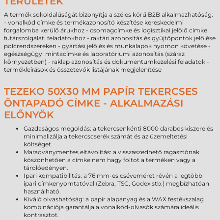
TERÜLETEK
A termék sokoldalúságát bizonyítja a széles körű B2B alkalmazhatóság:
- vonalkód címke és termékazonosító készítése kereskedelmi
forgalomba kerülő árukhoz - csomagcímke és logisztikai jelölő címke
futárszolgálati feladatokhoz - raktári azonosítás és gyűjtőpontok jelölése
polcrendszereken - gyártási jelölés és munkalapok nyomon követése -
egészségügyi mintacímke és laboratóriumi azonosítás (száraz
környezetben) - raklap azonosítás és dokumentumkezelési feladatok -
termékleírások és összetevők listájának megjelenítése
TEZEKO 50X30 MM PAPÍR TEKERCSES
ÖNTAPADÓ CÍMKE - ALKALMAZÁSI
ELŐNYÖK
Gazdaságos megoldás: a tekercsenkénti 8000 darabos kiszerelés
minimalizálja a tekercscserék számát és az üzemeltetési
költséget.
Maradványmentes eltávolítás: a visszaszedhető ragasztónak
köszönhetően a címke nem hagy foltot a terméken vagy a
tárolóedényen.
Ipari kompatibilitás: a 76 mm-es cséveméret révén a legtöbb
ipari címkenyomtatóval (Zebra, TSC, Godex stb.) megbízhatóan
használható.
Kiváló olvashatóság: a papír alapanyag és a WAX festékszalag
kombinációja garantálja a vonalkód-olvasók számára ideális
kontrasztot.