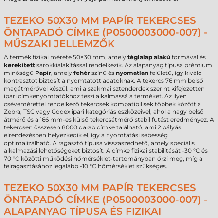
TEZEKO 50X30 MM PAPÍR TEKERCSES
ÖNTAPADÓ CÍMKE (P0500003000-007) -
MŰSZAKI JELLEMZŐK
A termék fizikai mérete 50×30 mm, amely
téglalap alakú
formával és
kerekített
sarokkialakítással rendelkezik. Az alapanyag típusa prémium
minőségű
Papír
, amely
fehér
színű és
nyomatlan
felületű, így kiváló
kontrasztot biztosít a nyomtatott adatoknak. A tekercs 76 mm belső
magátmérővel készül, ami a szakmai sztenderdek szerint kifejezetten
ipari címkenyomtatókhoz teszi alkalmassá a terméket. Az ilyen
csévemérettel rendelkező tekercsek kompatibilisek többek között a
Zebra, TSC vagy Godex ipari kategóriás eszközeivel, ahol a nagy belső
átmérő és a 166 mm-es külső tekercsátmérő stabil futást eredményez. A
tekercsen összesen 8000 darab címke található, ami 2 pályás
elrendezésben helyezkedik el, így a nyomtatási sebesség
optimalizálható. A ragasztó típusa visszaszedhető, amely speciális
alkalmazási lehetőségeket biztosít. A címke fizikai stabilitását -30 °C és
70 °C közötti működési hőmérséklet-tartományban őrzi meg, míg a
felragasztásához legalább -10 °C hőmérséklet szükséges.
TEZEKO 50X30 MM PAPÍR TEKERCSES
ÖNTAPADÓ CÍMKE (P0500003000-007) -
ALAPANYAG TÍPUSA ÉS FIZIKAI