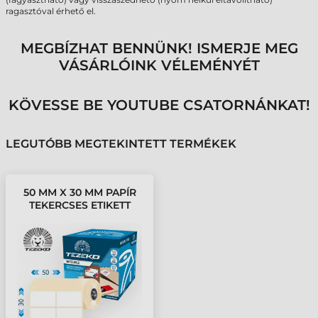
ragasztóval érhető el.
MEGBÍZHAT BENNÜNK! ISMERJE MEG
VÁSÁRLÓINK VÉLEMÉNYÉT
KÖVESSE BE YOUTUBE CSATORNÁNKAT!
LEGUTÓBB MEGTEKINTETT TERMÉKEK
50 MM X 30 MM PAPÍR
TEKERCSES ETIKETT
CÍMKE FEHÉR ( 8000
CÍMKE/TEKERCS )