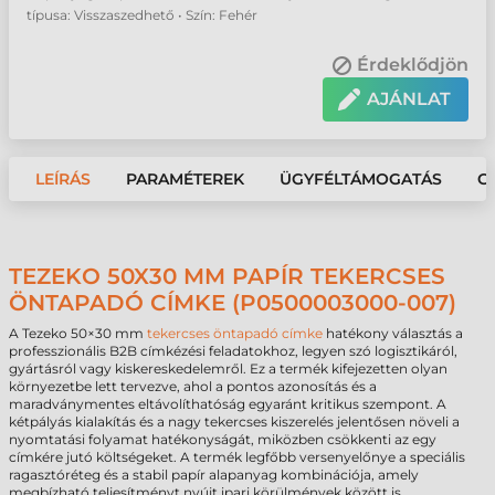
típusa: Visszaszedhető • Szín: Fehér
Érdeklődjön
AJÁNLAT
LEÍRÁS
PARAMÉTEREK
ÜGYFÉLTÁMOGATÁS
G
TEZEKO 50X30 MM PAPÍR TEKERCSES
ÖNTAPADÓ CÍMKE (P0500003000-007)
A Tezeko 50×30 mm
tekercses öntapadó címke
hatékony választás a
professzionális B2B címkézési feladatokhoz, legyen szó logisztikáról,
gyártásról vagy kiskereskedelemről. Ez a termék kifejezetten olyan
környezetbe lett tervezve, ahol a pontos azonosítás és a
maradványmentes eltávolíthatóság egyaránt kritikus szempont. A
kétpályás kialakítás és a nagy tekercses kiszerelés jelentősen növeli a
nyomtatási folyamat hatékonyságát, miközben csökkenti az egy
címkére jutó költségeket. A termék legfőbb versenyelőnye a speciális
ragasztóréteg és a stabil papír alapanyag kombinációja, amely
megbízható teljesítményt nyújt ipari körülmények között is.