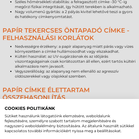
Széles hőmérsékleti stabilitás: a felragasztott címke -30 °C-ig
megőrzi fizikai integritását, így hűtött terekben is alkalmazható.
Nagy volumenű gyártás: a 2 pályás kivitel lehetővé teszi a gyors
és hatékony címkenyomtatást.
PAPÍR TEKERCSES ÖNTAPADÓ CÍMKE -
FELHASZNÁLÁSI KORLÁTOK
Nedvességre érzékeny: a papír alapanyag miatt párás vagy vizes
környezetben a címke hullámosodhat vagy elszakadhat.
Kültéri használat: az UV-sugárzásnak és az időjárás
viszontagságainak csak korlátozottan áll ellen, ezért tartós kültéri
alkalmazásra nem javasolt.
Vegyszerállóság: az alapanyag nem ellenálló az agresszív
oldószerekkel vagy olajokkal szemben.
PAPÍR CÍMKE ÉLETTARTAM
ÖSSZEHASONLÍTÁS
COOKIES POLITIKÁNK
Alapanyag típusa
Várható élettartam (beltér)
Papír
1–3 év
Sütiket használunk látogatóink elemzésére, weboldalunk
Direkt termál
6–18 hónap
fejlesztésére, személyre szabott tartalom megjelenítésére és
Műanyag
5–10 év
nagyszerű weboldalélmény biztosítására. Az általunk használt sütikkel
kapcsolatos további információkért nyissa meg a beállításokat.