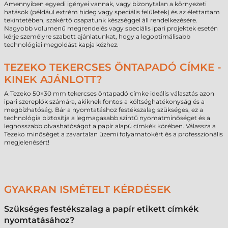
Amennyiben egyedi igényei vannak, vagy bizonytalan a környezeti
hatások (például extrém hideg vagy speciális felületek) és az élettartam
tekintetében, szakértő csapatunk készséggel áll rendelkezésére.
Nagyobb volumenű megrendelés vagy speciális ipari projektek esetén
kérje személyre szabott ajánlatunkat, hogy a legoptimálisabb
technológiai megoldást kapja kézhez.
TEZEKO TEKERCSES ÖNTAPADÓ CÍMKE -
KINEK AJÁNLOTT?
A Tezeko 50×30 mm tekercses öntapadó címke ideális választás azon
ipari szereplők számára, akiknek fontos a költséghatékonyság és a
megbízhatóság. Bár a nyomtatáshoz festékszalag szükséges, ez a
technológia biztosítja a legmagasabb szintű nyomatminőséget és a
leghosszabb olvashatóságot a papír alapú címkék körében. Válassza a
Tezeko minőséget a zavartalan üzemi folyamatokért és a professzionális
megjelenésért!
GYAKRAN ISMÉTELT KÉRDÉSEK
Szükséges festékszalag a papír etikett címkék
nyomtatásához?