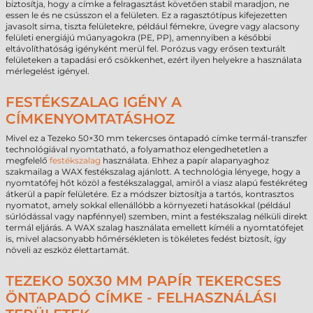
biztosítja, hogy a címke a felragasztást követően stabil maradjon, ne
essen le és ne csússzon el a felületen. Ez a ragasztótípus kifejezetten
javasolt sima, tiszta felületekre, például fémekre, üvegre vagy alacsony
felületi energiájú műanyagokra (PE, PP), amennyiben a későbbi
eltávolíthatóság igényként merül fel. Porózus vagy erősen texturált
felületeken a tapadási erő csökkenhet, ezért ilyen helyekre a használata
mérlegelést igényel.
FESTÉKSZALAG IGÉNY A
CÍMKENYOMTATÁSHOZ
Mivel ez a Tezeko 50×30 mm tekercses öntapadó címke termál-transzfer
technológiával nyomtatható, a folyamathoz elengedhetetlen a
megfelelő
festékszalag
használata. Ehhez a papír alapanyaghoz
szakmailag a WAX festékszalag ajánlott. A technológia lényege, hogy a
nyomtatófej hőt közöl a festékszalaggal, amiről a viasz alapú festékréteg
átkerül a papír felületére. Ez a módszer biztosítja a tartós, kontrasztos
nyomatot, amely sokkal ellenállóbb a környezeti hatásokkal (például
súrlódással vagy napfénnyel) szemben, mint a festékszalag nélküli direkt
termál eljárás. A WAX szalag használata emellett kíméli a nyomtatófejet
is, mivel alacsonyabb hőmérsékleten is tökéletes fedést biztosít, így
növeli az eszköz élettartamát.
TEZEKO 50X30 MM PAPÍR TEKERCSES
ÖNTAPADÓ CÍMKE - FELHASZNÁLÁSI