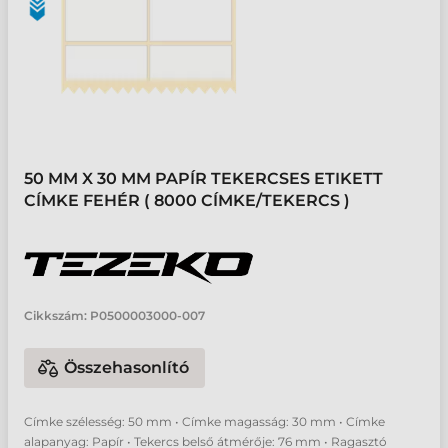
50 MM X 30 MM PAPÍR TEKERCSES ETIKETT
CÍMKE FEHÉR ( 8000 CÍMKE/TEKERCS )
Cikkszám:
P0500003000-007
Összehasonlító
Címke szélesség: 50 mm • Címke magasság: 30 mm • Címke
alapanyag: Papír • Tekercs belső átmérője: 76 mm • Ragasztó