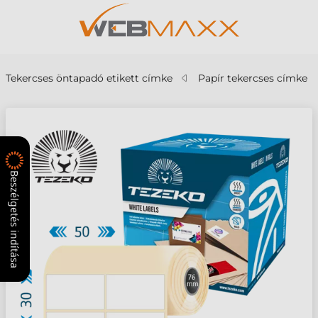
Tekercses öntapadó etikett címke
Papír tekercses címke
Beszélgetés indítása