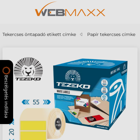
Tekercses öntapadó etikett címke
Papír tekercses címke
Beszélgetés indítása