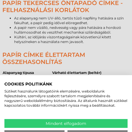
PAPÍR TEKERCSES ÖNTAPADÓ CÍMKE -
FELHASZNÁLÁSI KORLÁTOK
Az alapanyag nem UV-álló, tartós tűző napfény hatására a szín
fakulhat, a papír pedig idővel elöregedhet.
A papír nem vízálló, nedvesség vagy pára hatására a hordozó
hullámosodhat és veszíthet mechanikai szilárdságából.
Kültéri, az időjárás viszontagságainak közvetlenül kitett
helyszíneken a használata nem javasolt.
PAPÍR CÍMKE ÉLETTARTAM
ÖSSZEHASONLÍTÁS
Alapanyag típusa
Várható élettartam (beltér)
Papír
1–3 év
Direkt termál
6–18 hónap
COOKIES POLITIKÁNK
Műanyag
5–10 év
Sütiket használunk látogatóink elemzésére, weboldalunk
fejlesztésére, személyre szabott tartalom megjelenítésére és
nagyszerű weboldalélmény biztosítására. Az általunk használt sütikkel
PAPÍR VS DIREKT TERMÁL – SZAKMAI
kapcsolatos további információkért nyissa meg a beállításokat.
ÖSSZEHASONLÍTÁS
Tulajdonság
Papír
Direkt termál
Mindent elfogadom
Hőállóság
jobb
gyenge
Fényállóság
stabil
fakul