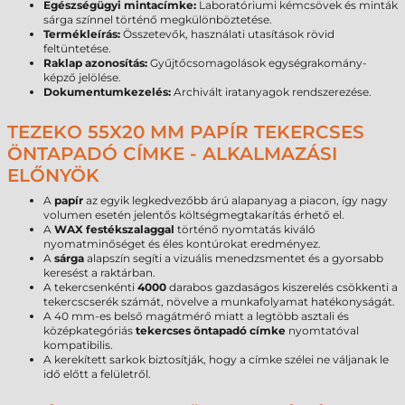
Egészségügyi mintacímke:
Laboratóriumi kémcsövek és minták
sárga színnel történő megkülönböztetése.
Termékleírás:
Összetevők, használati utasítások rövid
feltüntetése.
Raklap azonosítás:
Gyűjtőcsomagolások egységrakomány-
képző jelölése.
Dokumentumkezelés:
Archivált iratanyagok rendszerezése.
TEZEKO 55X20 MM PAPÍR TEKERCSES
ÖNTAPADÓ CÍMKE - ALKALMAZÁSI
ELŐNYÖK
A
papír
az egyik legkedvezőbb árú alapanyag a piacon, így nagy
volumen esetén jelentős költségmegtakarítás érhető el.
A
WAX festékszalaggal
történő nyomtatás kiváló
nyomatminőséget és éles kontúrokat eredményez.
A
sárga
alapszín segíti a vizuális menedzsmentet és a gyorsabb
keresést a raktárban.
A tekercsenkénti
4000
darabos gazdaságos kiszerelés csökkenti a
tekercscserék számát, növelve a munkafolyamat hatékonyságát.
A 40 mm-es belső magátmérő miatt a legtöbb asztali és
középkategóriás
tekercses öntapadó címke
nyomtatóval
kompatibilis.
A kerekített sarkok biztosítják, hogy a címke szélei ne váljanak le
idő előtt a felületről.