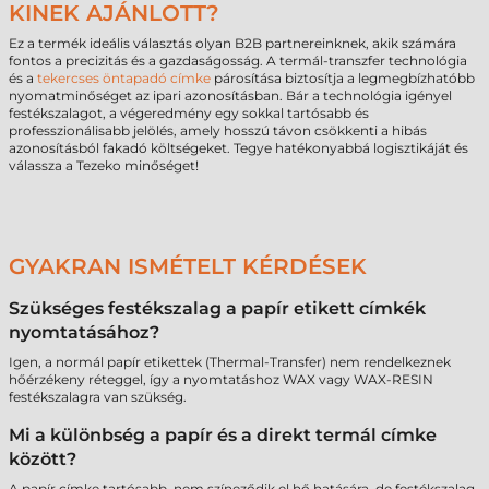
KINEK AJÁNLOTT?
Ez a termék ideális választás olyan B2B partnereinknek, akik számára
fontos a precizitás és a gazdaságosság. A termál-transzfer technológia
és a
tekercses öntapadó címke
párosítása biztosítja a legmegbízhatóbb
nyomatminőséget az ipari azonosításban. Bár a technológia igényel
festékszalagot, a végeredmény egy sokkal tartósabb és
professzionálisabb jelölés, amely hosszú távon csökkenti a hibás
azonosításból fakadó költségeket. Tegye hatékonyabbá logisztikáját és
válassza a Tezeko minőséget!
GYAKRAN ISMÉTELT KÉRDÉSEK
Szükséges festékszalag a papír etikett címkék
nyomtatásához?
Igen, a normál papír etikettek (Thermal-Transfer) nem rendelkeznek
hőérzékeny réteggel, így a nyomtatáshoz WAX vagy WAX-RESIN
festékszalagra van szükség.
Mi a különbség a papír és a direkt termál címke
között?
A papír címke tartósabb, nem színeződik el hő hatására, de festékszalag