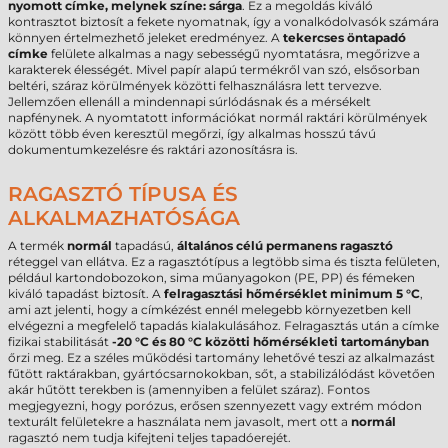
nyomott címke, melynek színe: sárga
. Ez a megoldás kiváló
kontrasztot biztosít a fekete nyomatnak, így a vonalkódolvasók számára
könnyen értelmezhető jeleket eredményez. A
tekercses öntapadó
címke
felülete alkalmas a nagy sebességű nyomtatásra, megőrizve a
karakterek élességét. Mivel papír alapú termékről van szó, elsősorban
beltéri, száraz körülmények közötti felhasználásra lett tervezve.
Jellemzően ellenáll a mindennapi súrlódásnak és a mérsékelt
napfénynek. A nyomtatott információkat normál raktári körülmények
között több éven keresztül megőrzi, így alkalmas hosszú távú
dokumentumkezelésre és raktári azonosításra is.
RAGASZTÓ TÍPUSA ÉS
ALKALMAZHATÓSÁGA
A termék
normál
tapadású,
általános célú permanens ragasztó
réteggel van ellátva. Ez a ragasztótípus a legtöbb sima és tiszta felületen,
például kartondobozokon, sima műanyagokon (PE, PP) és fémeken
kiváló tapadást biztosít. A
felragasztási hőmérséklet minimum 5 °C
,
ami azt jelenti, hogy a címkézést ennél melegebb környezetben kell
elvégezni a megfelelő tapadás kialakulásához. Felragasztás után a címke
fizikai stabilitását
-20 °C és 80 °C közötti hőmérsékleti tartományban
őrzi meg. Ez a széles működési tartomány lehetővé teszi az alkalmazást
fűtött raktárakban, gyártócsarnokokban, sőt, a stabilizálódást követően
akár hűtött terekben is (amennyiben a felület száraz). Fontos
megjegyezni, hogy porózus, erősen szennyezett vagy extrém módon
texturált felületekre a használata nem javasolt, mert ott a
normál
ragasztó nem tudja kifejteni teljes tapadóerejét.