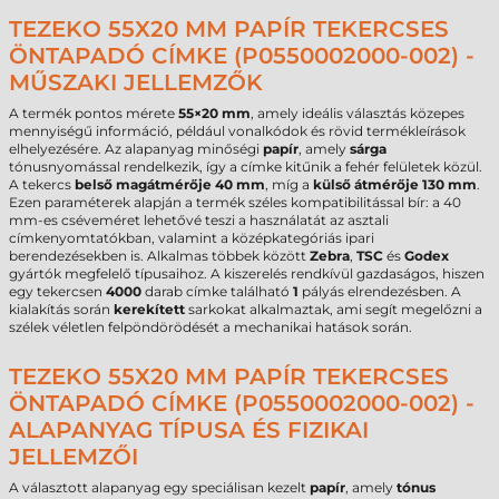
TEZEKO 55X20 MM PAPÍR TEKERCSES
ÖNTAPADÓ CÍMKE (P0550002000-002) -
MŰSZAKI JELLEMZŐK
A termék pontos mérete
55×20 mm
, amely ideális választás közepes
mennyiségű információ, például vonalkódok és rövid termékleírások
elhelyezésére. Az alapanyag minőségi
papír
, amely
sárga
tónusnyomással rendelkezik, így a címke kitűnik a fehér felületek közül.
A tekercs
belső magátmérője 40 mm
, míg a
külső átmérője 130 mm
.
Ezen paraméterek alapján a termék széles kompatibilitással bír: a 40
mm-es cséveméret lehetővé teszi a használatát az asztali
címkenyomtatókban, valamint a középkategóriás ipari
berendezésekben is. Alkalmas többek között
Zebra
,
TSC
és
Godex
gyártók megfelelő típusaihoz. A kiszerelés rendkívül gazdaságos, hiszen
egy tekercsen
4000
darab címke található
1
pályás elrendezésben. A
kialakítás során
kerekített
sarkokat alkalmaztak, ami segít megelőzni a
szélek véletlen felpöndörödését a mechanikai hatások során.
TEZEKO 55X20 MM PAPÍR TEKERCSES
ÖNTAPADÓ CÍMKE (P0550002000-002) -
ALAPANYAG TÍPUSA ÉS FIZIKAI
JELLEMZŐI
A választott alapanyag egy speciálisan kezelt
papír
, amely
tónus