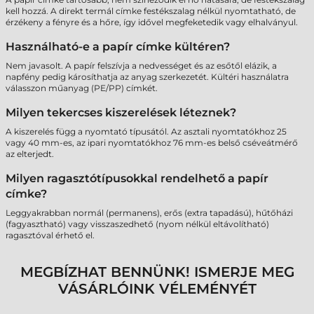
kell hozzá. A direkt termál címke festékszalag nélkül nyomtatható, de
érzékeny a fényre és a hőre, így idővel megfeketedik vagy elhalványul.
Használható-e a papír címke kültéren?
Nem javasolt. A papír felszívja a nedvességet és az esőtől elázik, a
napfény pedig károsíthatja az anyag szerkezetét. Kültéri használatra
válasszon műanyag (PE/PP) címkét.
Milyen tekercses kiszerelések léteznek?
A kiszerelés függ a nyomtató típusától. Az asztali nyomtatókhoz 25
vagy 40 mm-es, az ipari nyomtatókhoz 76 mm-es belső cséveátmérő
az elterjedt.
Milyen ragasztótípusokkal rendelhető a papír
címke?
Leggyakrabban normál (permanens), erős (extra tapadású), hűtőházi
(fagyasztható) vagy visszaszedhető (nyom nélkül eltávolítható)
ragasztóval érhető el.
MEGBÍZHAT BENNÜNK! ISMERJE MEG
VÁSÁRLÓINK VÉLEMÉNYÉT