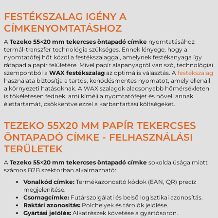
FESTÉKSZALAG IGÉNY A
CÍMKENYOMTATÁSHOZ
A
Tezeko 55×20 mm tekercses öntapadó címke
nyomtatásához
termál-transzfer technológia szükséges. Ennek lényege, hogy a
nyomtatófej hőt közöl a festékszalaggal, amelynek festékanyaga így
rátapad a papír felületére. Mivel papír alapanyagról van szó, technológiai
szempontból a
WAX festékszalag
az optimális választás. A
festékszalag
használata biztosítja a tartós, kenődésmentes nyomatot, amely ellenáll
a környezeti hatásoknak. A WAX szalagok alacsonyabb hőmérsékleten
is tökéletesen fednek, ami kíméli a nyomtatófejet és növeli annak
élettartamát, csökkentve ezzel a karbantartási költségeket.
TEZEKO 55X20 MM PAPÍR TEKERCSES
ÖNTAPADÓ CÍMKE - FELHASZNÁLÁSI
TERÜLETEK
A
Tezeko 55×20 mm tekercses öntapadó címke
sokoldalúsága miatt
számos B2B szektorban alkalmazható:
Vonalkód címke:
Termékazonosító kódok (EAN, QR) precíz
megjelenítése.
Csomagcímke:
Futárszolgálati és belső logisztikai azonosítás.
Raktári azonosítás:
Polchelyek és tárolók jelölése.
Gyártási jelölés:
Alkatrészek követése a gyártósoron.