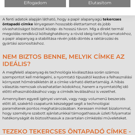
Elfogadom
Elutasítom
Költség
alacsony
nagyon alacsony
Tartósság
1–3 év
6–18 hónap
A fenti adatok alapján látható, hogy a papír alapanyagú
tekercses
öntapadó címke
lényegesen hosszabb élettartamot és jobb
olvashatóságot biztosít közép- és hosszú távon. Míg a direkt termál
megoldás rendkívül költséghatékony a rövid ideig tartó folyamatokhoz,
a papír alapanyag a stabilitása révén jobb döntés a raktározási és
gyártási azonosításhoz.
NEM BIZTOS BENNE, MELYIK CÍMKE AZ
IDEÁLIS?
A megfelelő alapanyag és technológia kiválasztása során számos
szempontot kell mérlegelni, a nyomtató típusától kezdve a felhasználási
környezet hőmérsékletén át a címke várható élettartamáig. A hibás
választás nemcsak olvashatatlan kódokhoz, hanem a nyomtatófej idő
előtti elhasználódásához vagy a címkék leválásához is vezethet.
Amennyiben egyedi igényei vannak, vagy nagy volumenű beszerzés
előtt áll, szakértő csapatunk készséggel segít a technológiai
paraméterek pontos meghatározásában. Keressen minket bizalommal,
hogy személyre szabott ajánlatunkkal támogathassuk üzleti folyamatai
hatékonyságát és biztosíthassuk a zavartalan címkézési műveleteket.
TEZEKO TEKERCSES ÖNTAPADÓ CÍMKE -