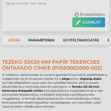
típusa: Normál • Szín: Sárga
Érdeklődjön
AJÁNLAT
LEÍRÁS
PARAMÉTEREK
ÜGYFÉLTÁMOGATÁS
G
TEZEKO 55X20 MM PAPÍR TEKERCSES
ÖNTAPADÓ CÍMKE (P0550002000-002)
A hatékony raktárkezelés és a precíz gyártási folyamatok alapfeltétele a
megbízható és jól olvasható jelölés. Ez a
sárga
színű,
téglalap alakú
termék kifejezetten olyan ipari környezetbe készült, ahol a vizuális
elkülönítés és a tartósság kiemelt szempont. A
Tezeko 55×20 mm
tekercses öntapadó címke
költséghatékony megoldást kínál a napi
azonosítási feladatokhoz, miközben biztosítja a professzionális
megjelenést. A termék alkalmazásával Ön minimalizálhatja a hibás
leolvasásokból eredő logisztikai veszteségeket, ami közvetlen üzleti
hasznot jelent vállalkozása számára.