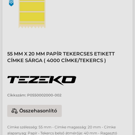
55 MM X 20 MM PAPÍR TEKERCSES ETIKETT
CÍMKE SÁRGA ( 4000 CÍMKE/TEKERCS )
Cikkszám:
P0550002000-002
Összehasonlító
Címke szélesség: 55 mm • Címke magasság: 20 mm • Címke
alapanyag: Papír • Tekercs belső átmérője: 40 mm • Ragasztó