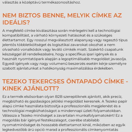
választás a középtávú termékazonosításhoz.
NEM BIZTOS BENNE, MELYIK CÍMKE AZ
IDEÁLIS?
A megfelelő címke kiválasztása során mérlegelni kell a technológiai
kompatibilitást, a várható környezeti hatásokat és a szükséges
élettartamot. Egy rosszul megválasztott alapanyag vagy ragasztó típus
jelentős többletköltséget és logisztikai zavarokat okozhat a nem
olvasható vonalkódok vagy leváló címkék miatt. Szakértő csapatunk
készséggel áll rendelkezésére, hogy a specifikus ipari igények és a
használt nyomtatópark alapján a legoptimálisabb megoldást javasolja.
Egyedi igények vagy nagy volumenű beszerzés esetén kérje személyre
szabott ajánlatunkat a hatékonyság maximalizálása érdekében.
TEZEKO TEKERCSES ÖNTAPADÓ CÍMKE -
KINEK AJÁNLOTT?
Ez a termék elsősorban olyan B2B szereplőknek ajánlott, akik precíz,
megbízható és gazdaságos jelölési megoldást keresnek. A Tezeko papír
alapú címke használata biztosítja a professzionális megjelenést és a
technológiai megbízhatóságot a mindennapi üzleti folyamatokban.
Válassza a Tezeko minőséget a zavartalan munkafolyamatokért! Ez a
megoldás bár igényel festékszalagot, cserébe stabilabb
nyomatminőséget és hosszabb élettartamot kínál, miközben az egyik
legkedvezőbb árú opció marad a professzionális címkenyomtatás