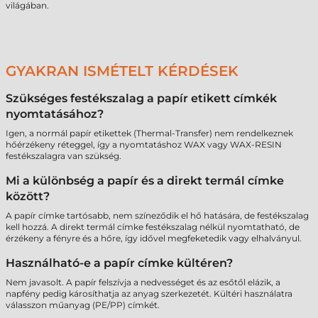
világában.
GYAKRAN ISMÉTELT KÉRDÉSEK
Szükséges festékszalag a papír etikett címkék
nyomtatásához?
Igen, a normál papír etikettek (Thermal-Transfer) nem rendelkeznek
hőérzékeny réteggel, így a nyomtatáshoz WAX vagy WAX-RESIN
festékszalagra van szükség.
Mi a különbség a papír és a direkt termál címke
között?
A papír címke tartósabb, nem színeződik el hő hatására, de festékszalag
kell hozzá. A direkt termál címke festékszalag nélkül nyomtatható, de
érzékeny a fényre és a hőre, így idővel megfeketedik vagy elhalványul.
Használható-e a papír címke kültéren?
Nem javasolt. A papír felszívja a nedvességet és az esőtől elázik, a
napfény pedig károsíthatja az anyag szerkezetét. Kültéri használatra
válasszon műanyag (PE/PP) címkét.