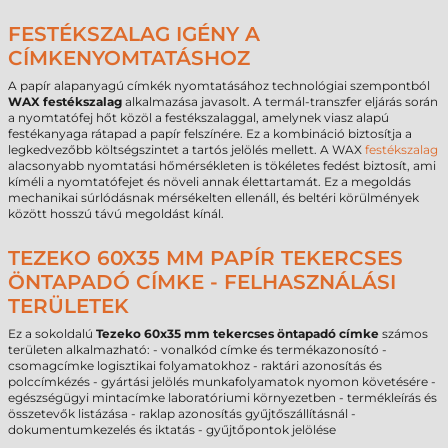
FESTÉKSZALAG IGÉNY A
CÍMKENYOMTATÁSHOZ
A papír alapanyagú címkék nyomtatásához technológiai szempontból
WAX festékszalag
alkalmazása javasolt. A termál-transzfer eljárás során
a nyomtatófej hőt közöl a festékszalaggal, amelynek viasz alapú
festékanyaga rátapad a papír felszínére. Ez a kombináció biztosítja a
legkedvezőbb költségszintet a tartós jelölés mellett. A WAX
festékszalag
alacsonyabb nyomtatási hőmérsékleten is tökéletes fedést biztosít, ami
kíméli a nyomtatófejet és növeli annak élettartamát. Ez a megoldás
mechanikai súrlódásnak mérsékelten ellenáll, és beltéri körülmények
között hosszú távú megoldást kínál.
TEZEKO 60X35 MM PAPÍR TEKERCSES
ÖNTAPADÓ CÍMKE - FELHASZNÁLÁSI
TERÜLETEK
Ez a sokoldalú
Tezeko 60x35 mm tekercses öntapadó címke
számos
területen alkalmazható: - vonalkód címke és termékazonosító -
csomagcímke logisztikai folyamatokhoz - raktári azonosítás és
polccímkézés - gyártási jelölés munkafolyamatok nyomon követésére -
egészségügyi mintacímke laboratóriumi környezetben - termékleírás és
összetevők listázása - raklap azonosítás gyűjtőszállításnál -
dokumentumkezelés és iktatás - gyűjtőpontok jelölése