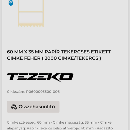
60 MM X 35 MM PAPÍR TEKERCSES ETIKETT
CÍMKE FEHÉR ( 2000 CÍMKE/TEKERCS )
Cikkszám:
P0600003500-006
Összehasonlító
Címke szélesség: 60 mm • Címke magasság: 35 mm • Címke
alapanyag: Papír • Tekercs belső átmérője: 40 mm • Ragasztó