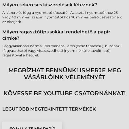
Milyen tekercses kiszerelések léteznek?
A kiszerelés függ a nyomtató típusától. Az asztali nyomtatókhoz 25
vagy 40 mm-es, az ipari nyomtatókhoz 76 mm-es belső cséveátmérő
az elterjedt.
Milyen ragasztótípusokkal rendelhető a papír
címke?
Leggyakrabban normál (permanens), erős (extra tapadású), hűtőházi
(fagyasztható) vagy visszaszedhető (nyom nélkül eltávolítható)
ragasztóval érhető el.
MEGBÍZHAT BENNÜNK! ISMERJE MEG
VÁSÁRLÓINK VÉLEMÉNYÉT
KÖVESSE BE YOUTUBE CSATORNÁNKAT!
LEGUTÓBB MEGTEKINTETT TERMÉKEK
60 MM X 35 MM PAPÍR