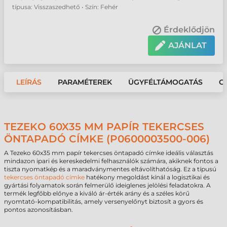
típusa: Visszaszedhető • Szín: Fehér
Érdeklődjön
AJÁNLAT
LEÍRÁS
PARAMÉTEREK
ÜGYFÉLTÁMOGATÁS
G
TEZEKO 60X35 MM PAPÍR TEKERCSES
ÖNTAPADÓ CÍMKE (P0600003500-006)
A Tezeko 60x35 mm papír tekercses öntapadó címke ideális választás
mindazon ipari és kereskedelmi felhasználók számára, akiknek fontos a
tiszta nyomatkép és a maradványmentes eltávolíthatóság. Ez a típusú
tekercses öntapadó címke
hatékony megoldást kínál a logisztikai és
gyártási folyamatok során felmerülő ideiglenes jelölési feladatokra. A
termék legfőbb előnye a kiváló ár-érték arány és a széles körű
nyomtató-kompatibilitás, amely versenyelőnyt biztosít a gyors és
pontos azonosításban.