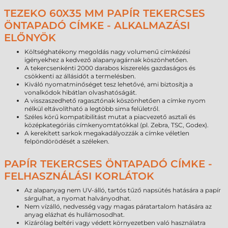
TEZEKO 60X35 MM PAPÍR TEKERCSES
ÖNTAPADÓ CÍMKE - ALKALMAZÁSI
ELŐNYÖK
Költséghatékony megoldás nagy volumenű címkézési
igényekhez a kedvező alapanyagárnak köszönhetően.
A tekercsenkénti 2000 darabos kiszerelés gazdaságos és
csökkenti az állásidőt a termelésben.
Kiváló nyomatminőséget tesz lehetővé, ami biztosítja a
vonalkódok hibátlan olvashatóságát.
A visszaszedhető ragasztónak köszönhetően a címke nyom
nélkül eltávolítható a legtöbb sima felületről.
Széles körű kompatibilitást mutat a piacvezető asztali és
középkategóriás címkenyomtatókkal (pl. Zebra, TSC, Godex).
A kerekített sarkok megakadályozzák a címke véletlen
felpöndörödését a széleken.
PAPÍR TEKERCSES ÖNTAPADÓ CÍMKE -
FELHASZNÁLÁSI KORLÁTOK
Az alapanyag nem UV-álló, tartós tűző napsütés hatására a papír
sárgulhat, a nyomat halványodhat.
Nem vízálló, nedvesség vagy magas páratartalom hatására az
anyag elázhat és hullámosodhat.
Kizárólag beltéri vagy védett környezetben való használatra