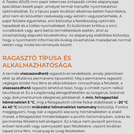
A Tezeko 60x35 mm papír tekercses öntapadó címke alapanyaga
speciálisan kezelt papír, amelyet termál-transzfer nyomtatáshoz
optimalizáltak. Ez a típusú papír kiválóan alkalmas beltéri használatra,
ahol nem éri közvetlen nedvesség vagy extrém vegyszerterhelés. A
papír felülete egyenletes, ami biztosítja a festékszalag optimális
tapadását és a tűéles nyomatképet. Ez különösen kritikus a sűrű
vonalkódok vagy apró betűs termékleírások esetén, ahol az
olvashatóság alapvető követelmény. Az alapanyag stabilitása biztosítja,
hogy a nyomtatott információk évekig olvashatóak maradjanak normál
raktári vagy irodai körülmények között.
RAGASZTÓ TÍPUSA ÉS
ALKALMAZHATÓSÁGA
A termék
visszaszedhető
ragasztóval rendelkezik, amely jelentősen
eltér az általános permanens típusoktól. Míg a permanens ragasztó
végleges kötést hoz létre és eltávolításkor roncsolhatja a felületet, a
visszaszedhető
ragasztó lehetővé teszi, hogy a címkét nyom nélkül
távolítsuk el. Ez a tulajdonság elengedhetetlen az üvegáruk, bútorok
vagy dokumentumok ideiglenes jelölésénél. A
min. felragasztási
hőmérséklet 5 °C
, míg a felragasztott címke fizikai stabilitását a
-20 °C
és 40 °C
közötti
működési hőmérséklet-tartomány
biztosítja. Fontos
megjegyezni, hogy bár a ragasztó alacsony hőmérsékleten is stabil
marad, a felragasztást mindenképpen a pozitív tartományban, száraz és
pormentes felületre kell elvégezni. Ez a típus nem javasolt porózus,
erősen texturált vagy szennyezett ipari felületekre, viszont kiválóan
tapad sima fém, műanyag és üveg felületeken.