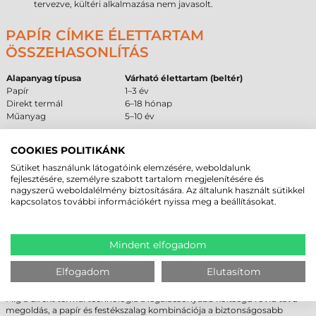
tervezve, kültéri alkalmazása nem javasolt.
PAPÍR CÍMKE ÉLETTARTAM
ÖSSZEHASONLÍTÁS
Alapanyag típusa
Várható élettartam (beltér)
Papír
1–3 év
Direkt termál
6–18 hónap
Műanyag
5–10 év
PAPÍR VS DIREKT TERMÁL – SZAKMAI
COOKIES POLITIKÁNK
ÖSSZEHASONLÍTÁS
Sütiket használunk látogatóink elemzésére, weboldalunk
fejlesztésére, személyre szabott tartalom megjelenítésére és
nagyszerű weboldalélmény biztosítására. Az általunk használt sütikkel
Tulajdonság
Papír
Direkt termál
kapcsolatos további információkért nyissa meg a beállításokat.
Hőállóság
jobb
gyenge
Fényállóság
stabil
fakul
Költség
alacsony
nagyon alacsony
Tartósság
1–3 év
6–18 hónap
Mindent elfogadom
Az összehasonlításból látható, hogy a papír alapanyagú
Tezeko 60x35
Elfogadom
Elutasítom
mm tekercses öntapadó címke
jelentősen hosszabb élettartamot és
jobb környezeti ellenállóságot biztosít, mint a direkt termál változatok.
Míg a direkt termál technológia a legalacsonyabb költségű rövid távú
megoldás, a papír és festékszalag kombinációja a biztonságosabb