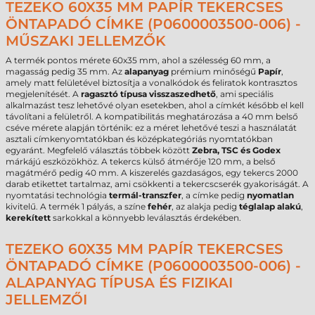
TEZEKO 60X35 MM PAPÍR TEKERCSES
ÖNTAPADÓ CÍMKE (P0600003500-006) -
MŰSZAKI JELLEMZŐK
A termék pontos mérete 60x35 mm, ahol a szélesség 60 mm, a
magasság pedig 35 mm. Az
alapanyag
prémium minőségű
Papír
,
amely matt felületével biztosítja a vonalkódok és feliratok kontrasztos
megjelenítését. A
ragasztó típusa visszaszedhető
, ami speciális
alkalmazást tesz lehetővé olyan esetekben, ahol a címkét később el kell
távolítani a felületről. A kompatibilitás meghatározása a 40 mm belső
cséve mérete alapján történik: ez a méret lehetővé teszi a használatát
asztali címkenyomtatókban és középkategóriás nyomtatókban
egyaránt. Megfelelő választás többek között
Zebra, TSC és Godex
márkájú eszközökhöz. A tekercs külső átmérője 120 mm, a belső
magátmérő pedig 40 mm. A kiszerelés gazdaságos, egy tekercs 2000
darab etikettet tartalmaz, ami csökkenti a tekercscserék gyakoriságát. A
nyomtatási technológia
termál-transzfer
, a címke pedig
nyomatlan
kivitelű. A termék 1 pályás, a színe
fehér
, az alakja pedig
téglalap alakú
,
kerekített
sarkokkal a könnyebb leválasztás érdekében.
TEZEKO 60X35 MM PAPÍR TEKERCSES
ÖNTAPADÓ CÍMKE (P0600003500-006) -
ALAPANYAG TÍPUSA ÉS FIZIKAI
JELLEMZŐI