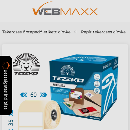
Tekercses öntapadó etikett címke
Papír tekercses címke
Beszélgetés indítása