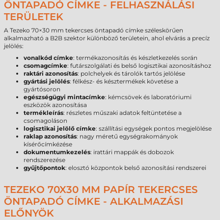
ÖNTAPADÓ CÍMKE - FELHASZNÁLÁSI
TERÜLETEK
A Tezeko 70×30 mm tekercses öntapadó címke széleskörűen
alkalmazható a B2B szektor különböző területein, ahol elvárás a precíz
jelölés:
vonalkód címke
: termékazonosítás és készletkezelés során
csomagcímke
: futárszolgálati és belső logisztikai azonosításhoz
raktári azonosítás
: polchelyek és tárolók tartós jelölése
gyártási jelölés
: félkész- és késztermékek követése a
gyártósoron
egészségügyi mintacímke
: kémcsövek és laboratóriumi
eszközök azonosítása
termékleírás
: részletes műszaki adatok feltüntetése a
csomagoláson
logisztikai jelölő címke
: szállítási egységek pontos megjelölése
raklap azonosítás
: nagy méretű egységrakományok
kísérőcímkézése
dokumentumkezelés
: irattári mappák és dobozok
rendszerezése
gyűjtőpontok
: elosztó központok belső azonosítási rendszerei
TEZEKO 70X30 MM PAPÍR TEKERCSES
ÖNTAPADÓ CÍMKE - ALKALMAZÁSI
ELŐNYÖK