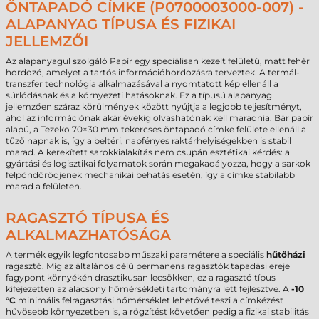
ÖNTAPADÓ CÍMKE (P0700003000-007) -
ALAPANYAG TÍPUSA ÉS FIZIKAI
JELLEMZŐI
Az alapanyagul szolgáló Papír egy speciálisan kezelt felületű, matt fehér
hordozó, amelyet a tartós információhordozásra terveztek. A termál-
transzfer technológia alkalmazásával a nyomtatott kép ellenáll a
súrlódásnak és a környezeti hatásoknak. Ez a típusú alapanyag
jellemzően száraz körülmények között nyújtja a legjobb teljesítményt,
ahol az információnak akár évekig olvashatónak kell maradnia. Bár papír
alapú, a Tezeko 70×30 mm tekercses öntapadó címke felülete ellenáll a
tűző napnak is, így a beltéri, napfényes raktárhelyiségekben is stabil
marad. A kerekített sarokkialakítás nem csupán esztétikai kérdés: a
gyártási és logisztikai folyamatok során megakadályozza, hogy a sarkok
felpöndörödjenek mechanikai behatás esetén, így a címke stabilabb
marad a felületen.
RAGASZTÓ TÍPUSA ÉS
ALKALMAZHATÓSÁGA
A termék egyik legfontosabb műszaki paramétere a speciális
hűtőházi
ragasztó. Míg az általános célú permanens ragasztók tapadási ereje
fagypont környékén drasztikusan lecsökken, ez a ragasztó típus
kifejezetten az alacsony hőmérsékleti tartományra lett fejlesztve. A
-10
°C
minimális felragasztási hőmérséklet lehetővé teszi a címkézést
hűvösebb környezetben is, a rögzítést követően pedig a fizikai stabilitás