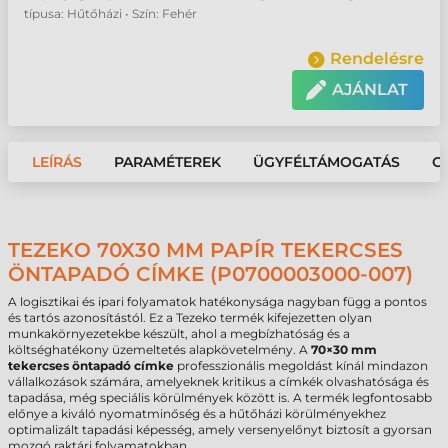
típusa: Hűtőházi • Szín: Fehér
Rendelésre
AJÁNLAT
LEÍRÁS
PARAMÉTEREK
ÜGYFÉLTÁMOGATÁS
G
TEZEKO 70X30 MM PAPÍR TEKERCSES
ÖNTAPADÓ CÍMKE (P0700003000-007)
A logisztikai és ipari folyamatok hatékonysága nagyban függ a pontos
és tartós azonosítástól. Ez a Tezeko termék kifejezetten olyan
munkakörnyezetekbe készült, ahol a megbízhatóság és a
költséghatékony üzemeltetés alapkövetelmény. A
70×30 mm
tekercses öntapadó címke
professzionális megoldást kínál mindazon
vállalkozások számára, amelyeknek kritikus a címkék olvashatósága és
tapadása, még speciális körülmények között is. A termék legfontosabb
előnye a kiváló nyomatminőség és a hűtőházi körülményekhez
optimalizált tapadási képesség, amely versenyelőnyt biztosít a gyorsan
mozgó raktári folyamatokban.