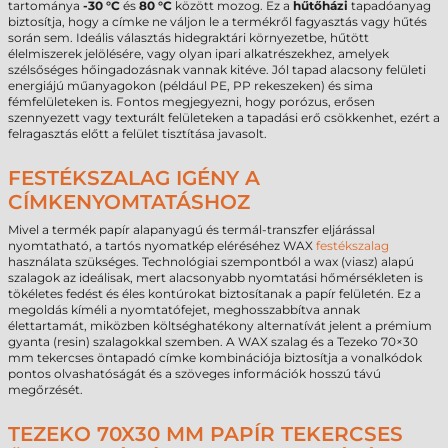
tartománya
-30 °C
és
80 °C
között mozog. Ez a
hűtőházi
tapadóanyag
biztosítja, hogy a címke ne váljon le a termékről fagyasztás vagy hűtés
során sem. Ideális választás hidegraktári környezetbe, hűtött
élelmiszerek jelölésére, vagy olyan ipari alkatrészekhez, amelyek
szélsőséges hőingadozásnak vannak kitéve. Jól tapad alacsony felületi
energiájú műanyagokon (például PE, PP rekeszeken) és sima
fémfelületeken is. Fontos megjegyezni, hogy porózus, erősen
szennyezett vagy texturált felületeken a tapadási erő csökkenhet, ezért a
felragasztás előtt a felület tisztítása javasolt.
FESTÉKSZALAG IGÉNY A
CÍMKENYOMTATÁSHOZ
Mivel a termék papír alapanyagú és termál-transzfer eljárással
nyomtatható, a tartós nyomatkép eléréséhez WAX
festékszalag
használata szükséges. Technológiai szempontból a wax (viasz) alapú
szalagok az ideálisak, mert alacsonyabb nyomtatási hőmérsékleten is
tökéletes fedést és éles kontúrokat biztosítanak a papír felületén. Ez a
megoldás kíméli a nyomtatófejet, meghosszabbítva annak
élettartamát, miközben költséghatékony alternatívát jelent a prémium
gyanta (resin) szalagokkal szemben. A WAX szalag és a Tezeko 70×30
mm tekercses öntapadó címke kombinációja biztosítja a vonalkódok
pontos olvashatóságát és a szöveges információk hosszú távú
megőrzését.
TEZEKO 70X30 MM PAPÍR TEKERCSES