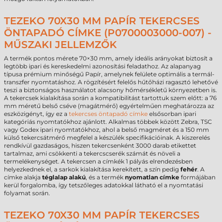
TEZEKO 70X30 MM PAPÍR TEKERCSES
ÖNTAPADÓ CÍMKE (P0700003000-007) -
MŰSZAKI JELLEMZŐK
A termék pontos mérete 70×30 mm, amely ideális arányokat biztosít a
legtöbb ipari és kereskedelmi azonosítási feladathoz. Az alapanyag
típusa prémium minőségű Papír, amelynek felülete optimális a termál-
transzfer nyomtatáshoz. A rögzítésért felelős hűtőházi ragasztó lehetővé
teszi a biztonságos használatot alacsony hőmérsékletű környezetben is.
A tekercsek kialakítása során a kompatibilitást tartottuk szem előtt: a 76
mm méretű belső cséve (magátmérő) egyértelműen meghatározza az
eszközigényt, így ez a
tekercses öntapadó címke
elsősorban ipari
kategóriás nyomtatókhoz ajánlott. Alkalmas többek között Zebra, TSC
vagy Godex ipari nyomtatókhoz, ahol a belső magméret és a 150 mm
külső tekercsátmérő megfelel a készülék specifikációinak. A kiszerelés
rendkívül gazdaságos, hiszen tekercsenként 3000 darab etikettet
tartalmaz, ami csökkenti a tekercscserék számát és növeli a
termelékenységet. A tekercsen a címkék 1 pályás elrendezésben
helyezkednek el, a sarkok kialakítása kerekített, a szín pedig
fehér
. A
címke alakja
téglalap alakú
, és a termék
nyomatlan címke
formájában
kerül forgalomba, így tetszőleges adatokkal látható el a nyomtatási
folyamat során.
TEZEKO 70X30 MM PAPÍR TEKERCSES