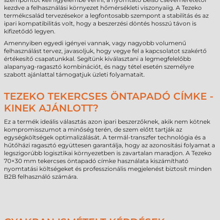
kezdve a felhasználási környezet hőmérsékleti viszonyaiig. A Tezeko
termékcsalád tervezésekor a legfontosabb szempont a stabilitás és az
ipari kompatibilitás volt, hogy a beszerzési döntés hosszú távon is
kifizetődő legyen.
Amennyiben egyedi igényei vannak, vagy nagyobb volumenű
felhasználást tervez, javasoljuk, hogy vegye fel a kapcsolatot szakértő
értékesítő csapatunkkal. Segítünk kiválasztani a legmegfelelőbb
alapanyag-ragasztó kombinációt, és nagy tétel esetén személyre
szabott ajánlattal támogatjuk üzleti folyamatait.
TEZEKO TEKERCSES ÖNTAPADÓ CÍMKE -
KINEK AJÁNLOTT?
Ez a termék ideális választás azon ipari beszerzőknek, akik nem kötnek
kompromisszumot a minőség terén, de szem előtt tartják az
egységköltségek optimalizálását. A termál-transzfer technológia és a
hűtőházi ragasztó együttesen garantálja, hogy az azonosítási folyamat a
legszigorúbb logisztikai környezetben is zavartalan maradjon. A Tezeko
70×30 mm tekercses öntapadó címke használata kiszámítható
nyomtatási költségeket és professzionális megjelenést biztosít minden
B2B felhasználó számára.