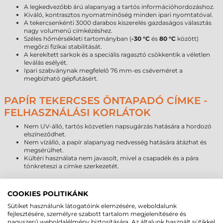
A legkedvezőbb árú alapanyag a tartós információhordozáshoz.
Kiváló, kontrasztos nyomatminőség minden ipari nyomtatóval.
A tekercsenkénti 3000 darabos kiszerelés gazdaságos választás
nagy volumenű címkézéshez.
Széles hőmérsékleti tartományban (
-30 °C
és
80 °C
között)
megőrzi fizikai stabilitását.
A kerekített sarkok és a speciális ragasztó csökkentik a véletlen
leválás esélyét.
Ipari szabványnak megfelelő 76 mm-es cséveméret a
megbízható gépfutásért.
PAPÍR TEKERCSES ÖNTAPADÓ CÍMKE -
FELHASZNÁLÁSI KORLÁTOK
Nem UV-álló, tartós közvetlen napsugárzás hatására a hordozó
elszíneződhet.
Nem vízálló, a papír alapanyag nedvesség hatására átázhat és
megsérülhet.
Kültéri használata nem javasolt, mivel a csapadék és a pára
tönkreteszi a címke szerkezetét.
PAPÍR CÍMKE ÉLETTARTAM
COOKIES POLITIKÁNK
ÖSSZEHASONLÍTÁS
Sütiket használunk látogatóink elemzésére, weboldalunk
fejlesztésére, személyre szabott tartalom megjelenítésére és
Alapanyag típusa
Várható élettartam (beltér)
nagyszerű weboldalélmény biztosítására. Az általunk használt sütikkel