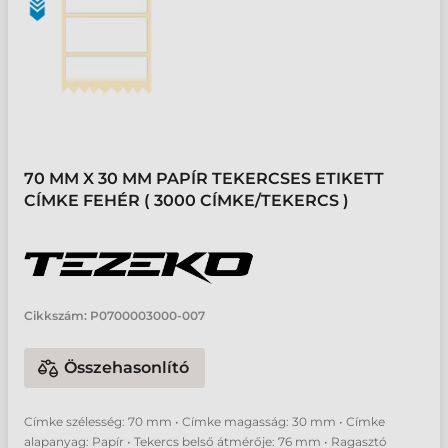
70 MM X 30 MM PAPÍR TEKERCSES ETIKETT
CÍMKE FEHÉR ( 3000 CÍMKE/TEKERCS )
Cikkszám:
P0700003000-007
Összehasonlító
Címke szélesség: 70 mm • Címke magasság: 30 mm • Címke
alapanyag: Papír • Tekercs belső átmérője: 76 mm • Ragasztó