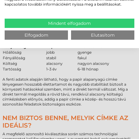
Papír
1–3 év
kapcsolatos további információkért nyissa meg a beállításokat.
Direkt termál
6–18 hónap
Műanyag
5–10 év
Mindent elfogadom
PAPÍR VS DIREKT TERMÁL – SZAKMAI
ÖSSZEHASONLÍTÁS
Elfogadom
Elutasítom
Tulajdonság
Papír
Direkt termál
Hőállóság
jobb
gyenge
Fényállóság
stabil
fakul
Költség
alacsony
nagyon alacsony
Tartósság
1–3 év
6–18 hónap
A fenti adatok alapján látható, hogy a papír alapanyagú címke
lényegesen hosszabb élettartamot és nagyobb stabilitást biztosít a
környezeti hatásokkal szemben, mint a direkt termál változat. Míg a
direkt termál megoldás a rövid távú, rendkívül alacsony költségű
címkézésben előnyös, addig a papír címke a közép- és hosszú távú
azonosítási feladatok biztonságos eszköze.
NEM BIZTOS BENNE, MELYIK CÍMKE AZ
IDEÁLIS?
A megfelelő azonosító kiválasztása során számos technológiai
szempontot kell figyelembe venni, a nyomtató belső cséveméretétől