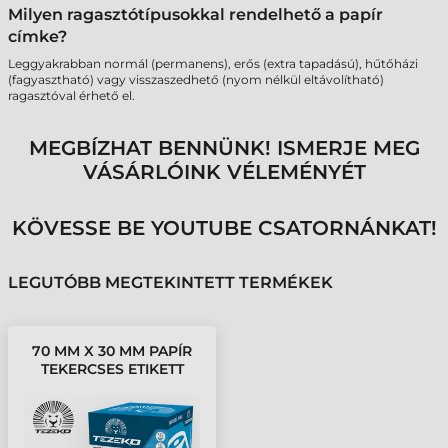
Milyen ragasztótípusokkal rendelhető a papír
címke?
Leggyakrabban normál (permanens), erős (extra tapadású), hűtőházi
(fagyasztható) vagy visszaszedhető (nyom nélkül eltávolítható)
ragasztóval érhető el.
MEGBÍZHAT BENNÜNK! ISMERJE MEG
VÁSÁRLÓINK VÉLEMÉNYÉT
KÖVESSE BE YOUTUBE CSATORNÁNKAT!
LEGUTÓBB MEGTEKINTETT TERMÉKEK
70 MM X 30 MM PAPÍR
TEKERCSES ETIKETT
CÍMKE FEHÉR ( 3000
CÍMKE/TEKERCS )