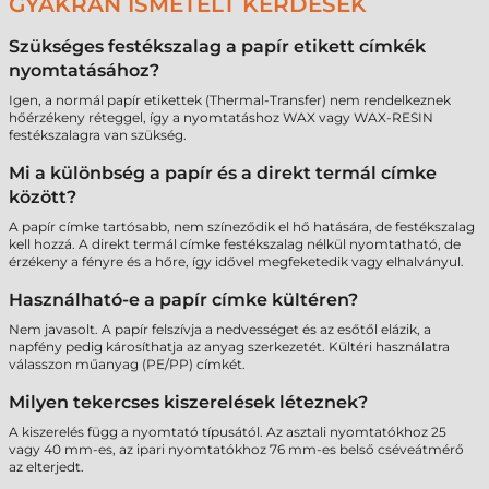
GYAKRAN ISMÉTELT KÉRDÉSEK
Szükséges festékszalag a papír etikett címkék
nyomtatásához?
Igen, a normál papír etikettek (Thermal-Transfer) nem rendelkeznek
hőérzékeny réteggel, így a nyomtatáshoz WAX vagy WAX-RESIN
festékszalagra van szükség.
Mi a különbség a papír és a direkt termál címke
között?
A papír címke tartósabb, nem színeződik el hő hatására, de festékszalag
kell hozzá. A direkt termál címke festékszalag nélkül nyomtatható, de
érzékeny a fényre és a hőre, így idővel megfeketedik vagy elhalványul.
Használható-e a papír címke kültéren?
Nem javasolt. A papír felszívja a nedvességet és az esőtől elázik, a
napfény pedig károsíthatja az anyag szerkezetét. Kültéri használatra
válasszon műanyag (PE/PP) címkét.
Milyen tekercses kiszerelések léteznek?
A kiszerelés függ a nyomtató típusától. Az asztali nyomtatókhoz 25
vagy 40 mm-es, az ipari nyomtatókhoz 76 mm-es belső cséveátmérő
az elterjedt.