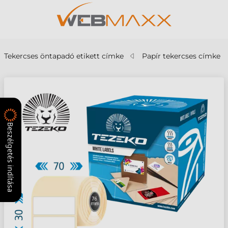
Tekercses öntapadó etikett címke
Papír tekercses címke
Beszélgetés indítása