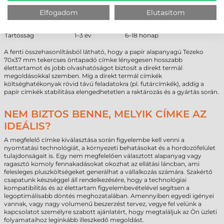
Hőállóság
jobb
gyenge
Elfogadom
Elutasítom
Fényállóság
stabil
fakul
Költség
alacsony
nagyon alacsony
Tartósság
1–3 év
6–18 hónap
A fenti összehasonlításból látható, hogy a papír alapanyagú Tezeko
70x37 mm tekercses öntapadó címke lényegesen hosszabb
élettartamot és jobb olvashatóságot biztosít a direkt termál
megoldásokkal szemben. Míg a direkt termál címkék
költséghatékonyak rövid távú feladatokra (pl. futárcímkék), addig a
papír címkék stabilitása elengedhetetlen a raktározás és a gyártás során.
NEM BIZTOS BENNE, MELYIK CÍMKE AZ
IDEÁLIS?
A megfelelő címke kiválasztása során figyelembe kell venni a
nyomtatási technológiát, a környezeti behatásokat és a hordozófelület
tulajdonságait is. Egy nem megfelelően választott alapanyag vagy
ragasztó komoly fennakadásokat okozhat az ellátási láncban, ami
felesleges pluszköltségeket generálhat a vállalkozás számára. Szakértő
csapatunk készséggel áll rendelkezésére, hogy a technológiai
kompatibilitás és az élettartam figyelembevételével segítsen a
legoptimálisabb döntés meghozatalában. Amennyiben egyedi igényei
vannak, vagy nagy volumenű beszerzést tervez, vegye fel velünk a
kapcsolatot személyre szabott ajánlatért, hogy megtaláljuk az Ön üzleti
folyamataihoz leginkább illeszkedő megoldást.