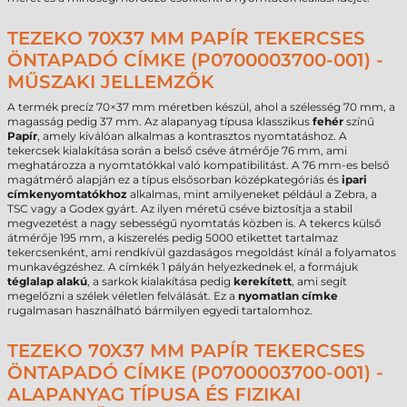
TEZEKO 70X37 MM PAPÍR TEKERCSES
ÖNTAPADÓ CÍMKE (P0700003700-001) -
MŰSZAKI JELLEMZŐK
A termék precíz 70×37 mm méretben készül, ahol a szélesség 70 mm, a
magasság pedig 37 mm. Az alapanyag típusa klasszikus
fehér
színű
Papír
, amely kiválóan alkalmas a kontrasztos nyomtatáshoz. A
tekercsek kialakítása során a belső cséve átmérője 76 mm, ami
meghatározza a nyomtatókkal való kompatibilitást. A 76 mm-es belső
magátmérő alapján ez a típus elsősorban középkategóriás és
ipari
címkenyomtatókhoz
alkalmas, mint amilyeneket például a Zebra, a
TSC vagy a Godex gyárt. Az ilyen méretű cséve biztosítja a stabil
megvezetést a nagy sebességű nyomtatás közben is. A tekercs külső
átmérője 195 mm, a kiszerelés pedig 5000 etikettet tartalmaz
tekercsenként, ami rendkívül gazdaságos megoldást kínál a folyamatos
munkavégzéshez. A címkék 1 pályán helyezkednek el, a formájuk
téglalap alakú
, a sarkok kialakítása pedig
kerekített
, ami segít
megelőzni a szélek véletlen felválását. Ez a
nyomatlan címke
rugalmasan használható bármilyen egyedi tartalomhoz.
TEZEKO 70X37 MM PAPÍR TEKERCSES
ÖNTAPADÓ CÍMKE (P0700003700-001) -
ALAPANYAG TÍPUSA ÉS FIZIKAI