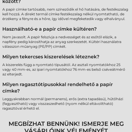
között?
A papír címke tartósabb, nem színeződik el hő hatására, de festékszalag
kell hozzá. A direkt termál címke festékszalag nélkül nyomtatható, de
érzékeny a fényre és a hőre, így idővel megfeketedik vagy elhalványul.
Használható-e a papír címke kültéren?
Nem javasolt. A papír felszívja a nedvességet és az esőtől elázik, a
napfény pedig károsíthatja az anyag szerkezetét. Kültéri használatra
válasszon műanyag (PE/PP) címkét.
Milyen tekercses kiszerelések léteznek?
A kiszerelés függ a nyomtató típusától. Az asztali nyomtatókhoz 25
vagy 40 mm-es, az ipari nyomtatókhoz 76 mm-es belső cséveátmérő
az elterjedt.
Milyen ragasztótípusokkal rendelhető a papír
címke?
Leggyakrabban normál (permanens), erős (extra tapadású), hűtőházi
(fagyasztható) vagy visszaszedhető (nyom nélkül eltávolítható)
ragasztóval érhető el.
MEGBÍZHAT BENNÜNK! ISMERJE MEG
VÁSÁRLÓINK VÉLEMÉNYÉT