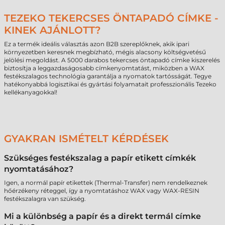
TEZEKO TEKERCSES ÖNTAPADÓ CÍMKE -
KINEK AJÁNLOTT?
Ez a termék ideális választás azon B2B szereplőknek, akik ipari
környezetben keresnek megbízható, mégis alacsony költségvetésű
jelölési megoldást. A 5000 darabos tekercses öntapadó címke kiszerelés
biztosítja a leggazdaságosabb címkenyomtatást, miközben a WAX
festékszalagos technológia garantálja a nyomatok tartósságát. Tegye
hatékonyabbá logisztikai és gyártási folyamatait professzionális Tezeko
kellékanyagokkal!
GYAKRAN ISMÉTELT KÉRDÉSEK
Szükséges festékszalag a papír etikett címkék
nyomtatásához?
Igen, a normál papír etikettek (Thermal-Transfer) nem rendelkeznek
hőérzékeny réteggel, így a nyomtatáshoz WAX vagy WAX-RESIN
festékszalagra van szükség.
Mi a különbség a papír és a direkt termál címke