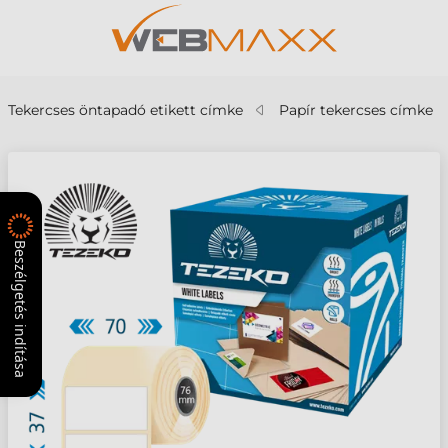
Tekercses öntapadó etikett címke
Papír tekercses címke
Beszélgetés indítása