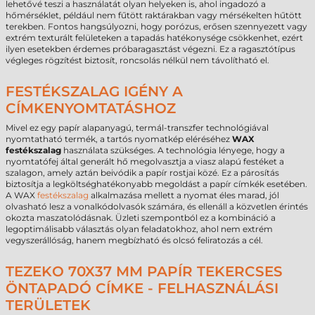
lehetővé teszi a használatát olyan helyeken is, ahol ingadozó a
hőmérséklet, például nem fűtött raktárakban vagy mérsékelten hűtött
terekben. Fontos hangsúlyozni, hogy porózus, erősen szennyezett vagy
extrém texturált felületeken a tapadás hatékonysége csökkenhet, ezért
ilyen esetekben érdemes próbaragasztást végezni. Ez a ragasztótípus
végleges rögzítést biztosít, roncsolás nélkül nem távolítható el.
FESTÉKSZALAG IGÉNY A
CÍMKENYOMTATÁSHOZ
Mivel ez egy papír alapanyagú, termál-transzfer technológiával
nyomtatható termék, a tartós nyomatkép eléréséhez
WAX
festékszalag
használata szükséges. A technológia lényege, hogy a
nyomtatófej által generált hő megolvasztja a viasz alapú festéket a
szalagon, amely aztán beivódik a papír rostjai közé. Ez a párosítás
biztosítja a legköltséghatékonyabb megoldást a papír címkék esetében.
A WAX
festékszalag
alkalmazása mellett a nyomat éles marad, jól
olvasható lesz a vonalkódolvasók számára, és ellenáll a közvetlen érintés
okozta maszatolódásnak. Üzleti szempontból ez a kombináció a
legoptimálisabb választás olyan feladatokhoz, ahol nem extrém
vegyszerállóság, hanem megbízható és olcsó feliratozás a cél.
TEZEKO 70X37 MM PAPÍR TEKERCSES
ÖNTAPADÓ CÍMKE - FELHASZNÁLÁSI
TERÜLETEK