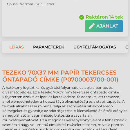
típusa: Normál • Szín: Fehér
Raktáron 14 tek
AJÁNLAT
LEÍRÁS
PARAMÉTEREK
ÜGYFÉLTÁMOGATÁS
G
TEZEKO 70X37 MM PAPÍR TEKERCSES
ÖNTAPADÓ CÍMKE (P0700003700-001)
A hatékony logisztikai és gyártási folyamatok alapja a pontos és
olvasható jelölés. Ez a Tezeko 70x37 mm tekercses öntapadó címke
kifejezetten azokra az ipari és kereskedelmi feladatokra lett tervezve,
ahol elengedhetetlen a hosszú távú olvashatóság és a stabil tapadás. A
termék alkalmazása minimalizálja az azonosítási hibákból eredő
költségeket és gyorsítja az adatrögzítést. A kiemelkedő ár-érték arány és
a megbízható anyagminőség biztosítja a zavartalan
munkafolyamatokat. Ez a megoldás versenyelőnyt jelent a felhasználók
számára a nagy volumenű címkézési műveletek során, mivel a pontos
méret és a minőségi hordozó csökkenti a nyomtatók leállási idejét.