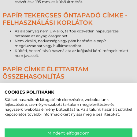
csévét és a 195 mm-es külső átmérőt.
PAPÍR TEKERCSES ÖNTAPADÓ CÍMKE -
FELHASZNÁLÁSI KORLÁTOK
Az alapanyag nem UV-álló, tartós közvetlen napsugárzás
hatására az anyag öregedhet.
Nem vízálló, nedvesség vagy pára hatására a papír
megduzzadhat vagy hullámosodhat.
Kültéri, hosszú távú használata az időjárási körülmények miatt
nem javasolt.
PAPÍR CÍMKE ÉLETTARTAM
ÖSSZEHASONLÍTÁS
Alapanyag típusa
Várható élettartam (beltér)
COOKIES POLITIKÁNK
Papír
1–3 év
Direkt termál
6–18 hónap
Sütiket használunk látogatóink elemzésére, weboldalunk
Műanyag
5–10 év
fejlesztésére, személyre szabott tartalom megjelenítésére és
nagyszerű weboldalélmény biztosítására. Az általunk használt sütikkel
kapcsolatos további információkért nyissa meg a beállításokat.
PAPÍR VS DIREKT TERMÁL – SZAKMAI
ÖSSZEHASONLÍTÁS
Mindent elfogadom
Tulajdonság
Papír
Direkt termál