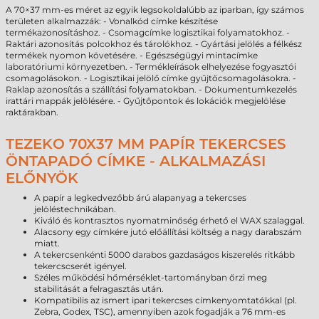
A 70×37 mm-es méret az egyik legsokoldalúbb az iparban, így számos
területen alkalmazzák: - Vonalkód címke készítése
termékazonosításhoz. - Csomagcímke logisztikai folyamatokhoz. -
Raktári azonosítás polcokhoz és tárolókhoz. - Gyártási jelölés a félkész
termékek nyomon követésére. - Egészségügyi mintacímke
laboratóriumi környezetben. - Termékleírások elhelyezése fogyasztói
csomagolásokon. - Logisztikai jelölő címke gyűjtőcsomagolásokra. -
Raklap azonosítás a szállítási folyamatokban. - Dokumentumkezelés
irattári mappák jelölésére. - Gyűjtőpontok és lokációk megjelölése
raktárakban.
TEZEKO 70X37 MM PAPÍR TEKERCSES
ÖNTAPADÓ CÍMKE - ALKALMAZÁSI
ELŐNYÖK
A papír a legkedvezőbb árú alapanyag a tekercses
jelöléstechnikában.
Kiváló és kontrasztos nyomatminőség érhető el WAX szalaggal.
Alacsony egy címkére jutó előállítási költség a nagy darabszám
miatt.
A tekercsenkénti 5000 darabos gazdaságos kiszerelés ritkább
tekercscserét igényel.
Széles működési hőmérséklet-tartományban őrzi meg
stabilitását a felragasztás után.
Kompatibilis az ismert ipari tekercses címkenyomtatókkal (pl.
Zebra, Godex, TSC), amennyiben azok fogadják a 76 mm-es