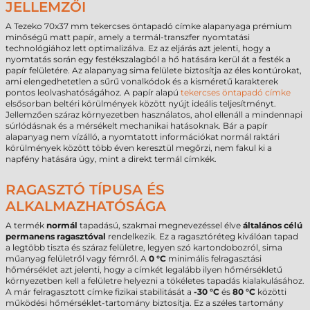
JELLEMZŐI
A Tezeko 70x37 mm tekercses öntapadó címke alapanyaga prémium
minőségű matt papír, amely a termál-transzfer nyomtatási
technológiához lett optimalizálva. Ez az eljárás azt jelenti, hogy a
nyomtatás során egy festékszalagból a hő hatására kerül át a festék a
papír felületére. Az alapanyag sima felülete biztosítja az éles kontúrokat,
ami elengedhetetlen a sűrű vonalkódok és a kisméretű karakterek
pontos leolvashatóságához. A papír alapú
tekercses öntapadó címke
elsősorban beltéri körülmények között nyújt ideális teljesítményt.
Jellemzően száraz környezetben használatos, ahol ellenáll a mindennapi
súrlódásnak és a mérsékelt mechanikai hatásoknak. Bár a papír
alapanyag nem vízálló, a nyomtatott információkat normál raktári
körülmények között több éven keresztül megőrzi, nem fakul ki a
napfény hatására úgy, mint a direkt termál címkék.
RAGASZTÓ TÍPUSA ÉS
ALKALMAZHATÓSÁGA
A termék
normál
tapadású, szakmai megnevezéssel élve
általános célú
permanens ragasztóval
rendelkezik. Ez a ragasztóréteg kiválóan tapad
a legtöbb tiszta és száraz felületre, legyen szó kartondobozról, sima
műanyag felületről vagy fémről. A
0 °C
minimális felragasztási
hőmérséklet azt jelenti, hogy a címkét legalább ilyen hőmérsékletű
környezetben kell a felületre helyezni a tökéletes tapadás kialakulásához.
A már felragasztott címke fizikai stabilitását a
-30 °C
és
80 °C
közötti
működési hőmérséklet-tartomány biztosítja. Ez a széles tartomány