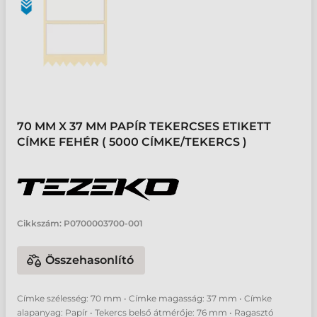
70 MM X 37 MM PAPÍR TEKERCSES ETIKETT
CÍMKE FEHÉR ( 5000 CÍMKE/TEKERCS )
Cikkszám:
P0700003700-001
Összehasonlító
Címke szélesség: 70 mm • Címke magasság: 37 mm • Címke
alapanyag: Papír • Tekercs belső átmérője: 76 mm • Ragasztó