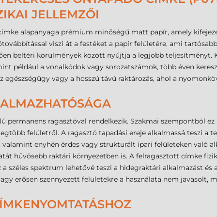
ZIKAI JELLEMZŐI
ímke alapanyaga prémium minőségű matt papír, amely kifejezet
hőtovábbítással viszi át a festéket a papír felületére, ami tartó
zően beltéri körülmények között nyújtja a legjobb teljesítményt. 
mint például a vonalkódok vagy sorozatszámok, több éven keresz
 az egészségügy vagy a hosszú távú raktározás, ahol a nyomonk
LKALMAZHATÓSÁGA
lú permanens ragasztóval rendelkezik. Szakmai szempontból ez az
egtöbb felületről. A ragasztó tapadási ereje alkalmassá teszi a t
alamint enyhén érdes vagy strukturált ipari felületeken való alk
atát hűvösebb raktári környezetben is. A felragasztott címke fizik
 széles spektrum lehetővé teszi a hidegraktári alkalmazást és az 
agy erősen szennyezett felületekre a használata nem javasolt, m
 CÍMKENYOMTATÁSHOZ