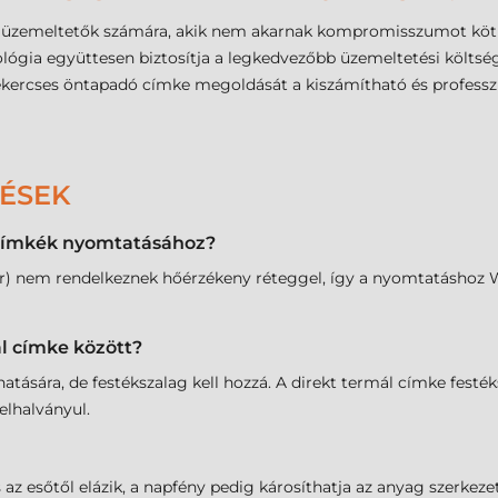
és üzemeltetők számára, akik nem akarnak kompromisszumot kötn
ológia együttesen biztosítja a legkedvezőbb üzemeltetési költs
ekercses öntapadó címke megoldását a kiszámítható és professz
DÉSEK
t címkék nyomtatásához?
sfer) nem rendelkeznek hőérzékeny réteggel, így a nyomtatásho
ál címke között?
atására, de festékszalag kell hozzá. A direkt termál címke fest
elhalványul.
s az esőtől elázik, a napfény pedig károsíthatja az anyag szerkez