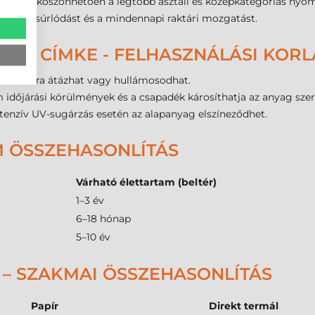
éretnek köszönhetően a legtöbb asztali és középkategóriás nyom
 tűri a súrlódást és a mindennapi raktári mozgatást.
ADÓ CÍMKE - FELHASZNÁLÁSI KOR
g hatására átázhat vagy hullámosodhat.
m időjárási körülmények és a csapadék károsíthatja az anyag szer
ntenzív UV-sugárzás esetén az alapanyag elszíneződhet.
M ÖSSZEHASONLÍTÁS
Várható élettartam (beltér)
1–3 év
6–18 hónap
5–10 év
 – SZAKMAI ÖSSZEHASONLÍTÁS
Papír
Direkt termál