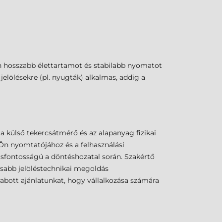
n hosszabb élettartamot és stabilabb nyomatot
jelölésekre (pl. nyugták) alkalmas, addig a
a külső tekercsátmérő és az alapanyag fizikai
n nyomtatójához és a felhasználási
csfontosságú a döntéshozatal során. Szakértő
isabb jelöléstechnikai megoldás
abott ajánlatunkat, hogy vállalkozása számára