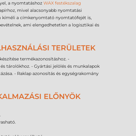
nyel, a nyomtatáshoz
WAX festékszalag
papírhoz, mivel alacsonyabb nyomtatási
m kíméli a címkenyomtató nyomtatófejét is,
vételnek, ami elengedhetetlen a logisztikai és
LHASZNÁLÁSI TERÜLETEK
készítése termékazonosításhoz. -
és tárolókhoz. - Gyártási jelölés és munkalapok
stázása. - Raklap azonosítás és egységrakomány
LKALMAZÁSI ELŐNYÖK
.
vasható.