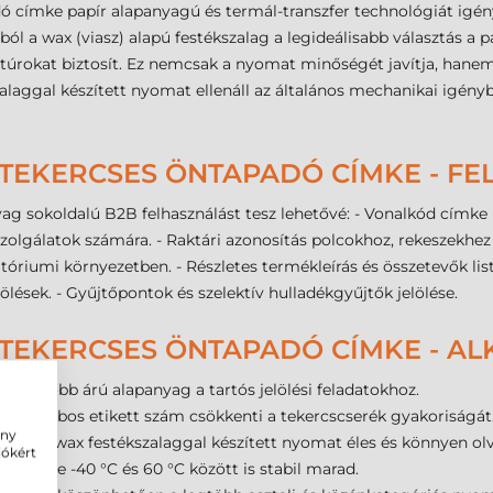
ó címke papír alapanyagú és termál-transzfer technológiát igé
l a wax (viasz) alapú festékszalag a legideálisabb választás a 
ontúrokat biztosít. Ez nemcsak a nyomat minőségét javítja, hane
aggal készített nyomat ellenáll az általános mechanikai igénybe
 TEKERCSES ÖNTAPADÓ CÍMKE - FE
ag sokoldalú B2B felhasználást tesz lehetővé: - Vonalkód címke 
zolgálatok számára. - Raktári azonosítás polcokhoz, rekeszekhez 
óriumi környezetben. - Részletes termékleírás és összetevők li
lések. - Gyűjtőpontok és szelektív hulladékgyűjtők jelölése.
 TEKERCSES ÖNTAPADÓ CÍMKE - A
edvezőbb árú alapanyag a tartós jelölési feladatokhoz.
800 darabos etikett szám csökkenti a tekercscserék gyakoriságát
ény
eten a wax festékszalaggal készített nyomat éles és könnyen ol
iókért
t címke -40 °C és 60 °C között is stabil marad.