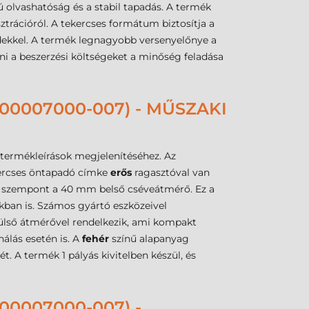
 olvashatóság és a stabil tapadás. A termék
trációról. A tekercses formátum biztosítja a
rdekkel. A termék legnagyobb versenyelőnye a
ni a beszerzési költségeket a minőség feladása
0007000-007) - MŰSZAKI
 termékleírások megjelenítéséhez. Az
kercses öntapadó címke
erős
ragasztóval van
abb szempont a 40 mm belső cséveátmérő. Ez a
kban is. Számos gyártó eszközeivel
külső átmérővel rendelkezik, ami kompakt
álás esetén is. A
fehér
színű alapanyag
. A termék 1 pályás kivitelben készül, és
0007000-007) -