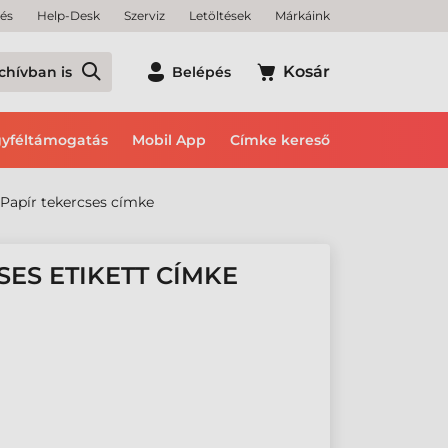
tés
Help-Desk
Szerviz
Letöltések
Márkáink
Kosár
chívban is
Belépés
yféltámogatás
Mobil App
Címke kereső
Papír tekercses címke
SES ETIKETT CÍMKE