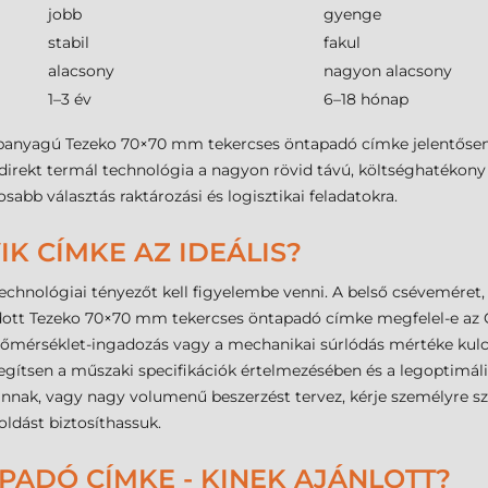
jobb
gyenge
stabil
fakul
alacsony
nagyon alacsony
1–3 év
6–18 hónap
alapanyagú Tezeko 70×70 mm tekercses öntapadó címke jelentőse
a direkt termál technológia a nagyon rövid távú, költséghatékony 
sabb választás raktározási és logisztikai feladatokra.
IK CÍMKE AZ IDEÁLIS?
chnológiai tényezőt kell figyelembe venni. A belső cséveméret, 
ott Tezeko 70×70 mm tekercses öntapadó címke megfelel-e az Ö
a hőmérséklet-ingadozás vagy a mechanikai súrlódás mértéke kul
egítsen a műszaki specifikációk értelmezésében és a legoptimál
nnak, vagy nagy volumenű beszerzést tervez, kérje személyre sz
dást biztosíthassuk.
PADÓ CÍMKE - KINEK AJÁNLOTT?