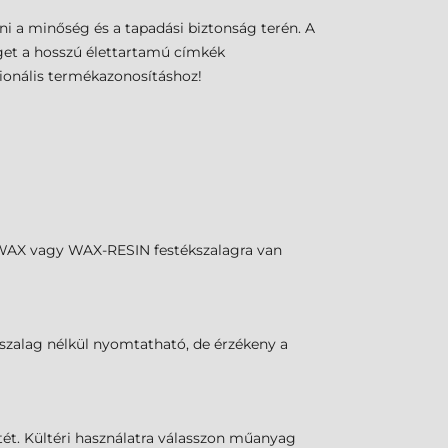
i a minőség és a tapadási biztonság terén. A
éget a hosszú élettartamú címkék
ionális termékazonosításhoz!
z WAX vagy WAX-RESIN festékszalagra van
ékszalag nélkül nyomtatható, de érzékeny a
etét. Kültéri használatra válasszon műanyag