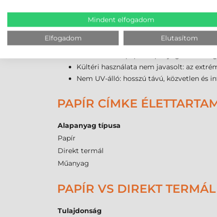
Ipari kompatibilitás: a 40 mm-es csévem
Mechanikai védelem: a papír alapanyag jól
Mindent elfogadom
PAPÍR TEKERCSES ÖNTAP
Elfogadom
Elutasítom
Nem vízálló: a papír alapanyag nedvessé
Kültéri használata nem javasolt: az extré
Nem UV-álló: hosszú távú, közvetlen és i
PAPÍR CÍMKE ÉLETTARTA
Alapanyag típusa
Papír
Direkt termál
Műanyag
PAPÍR VS DIREKT TERMÁL
Tulajdonság