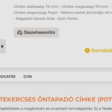
Címke szélesség: 70 mm • Címke magasság: 70 mm •
Címke alapanyag: Papír • Tekercs belső átmérője: 4
• Ragasztó típusa: Erős • Szín: Fehér
Összehasonlító
Rendelé
MOGATÁS
GYIK
 TEKERCSES ÖNTAPADÓ CÍMKE (P07
 alapfeltétele a megbízható és olvasható termékjelölés. Ez a Te