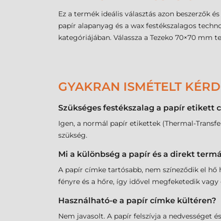
Ez a termék ideális választás azon beszerzők 
papír alapanyag és a wax festékszalagos techn
kategóriájában. Válassza a Tezeko 70×70 mm t
GYAKRAN ISMÉTELT KÉR
Szükséges festékszalag a papír etiket
Igen, a normál papír etikettek (Thermal-Tran
szükség.
Mi a különbség a papír és a direkt term
A papír címke tartósabb, nem színeződik el hő h
fényre és a hőre, így idővel megfeketedik vagy 
Használható-e a papír címke kültéren?
Nem javasolt. A papír felszívja a nedvességet é