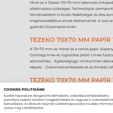
Mivel ez a Tezeko 70×70 mm tekercses öntapad
alkalmazása szükséges. Technológiai szempontbó
hőmérsékleten is kiváló fedettséget és éles k
meghosszabbítva annak élettartamát. A wax szal
gyártási folyamatok során.
TEZEKO 70X70 MM PAPÍR
A 70×70 mm-es méret és a tartós papír alapany
Csomagcímke és logisztikai jelölő címke futárs
azonosítása. - Egészségügyi mintacímke laborat
képzés. - Dokumentumkezelés és archiválási jelö
TEZEKO 70X70 MM PAPÍR
Költséghatékony megoldás: a papír a legk
COOKIES POLITIKÁNK
Gazdaságos kiszerelés: a tekercsenkénti 
Sütiket használunk látogatóink elemzésére, weboldalunk fejlesztésére,
személyre szabott tartalom megjelenítésére és nagyszerű weboldalélm
Kiváló nyomatminőség: a matt papír felül
biztosítására. Az általunk használt sütikkel kapcsolatos további informác
Széles működési tartomány: a felragasztot
nyissa meg a beállításokat.