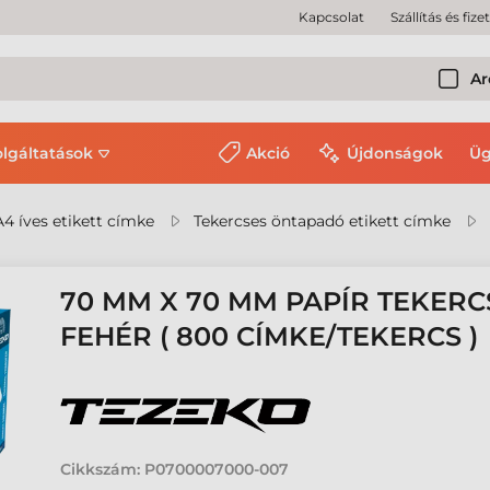
Kapcsolat
Szállítás és fize
Ar
olgáltatások
Akció
Újdonságok
Üg
A4 íves etikett címke
Tekercses öntapadó etikett címke
70 MM X 70 MM PAPÍR TEKERC
FEHÉR ( 800 CÍMKE/TEKERCS )
Cikkszám:
P0700007000-007