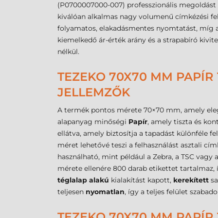
(P0700007000-007) professzionális megoldást k
kiválóan alkalmas nagy volumenű címkézési fel
folyamatos, elakadásmentes nyomtatást, míg a 
kiemelkedő ár-érték arány és a strapabíró kivit
nélkül.
TEZEKO 70X70 MM PAPÍR 
JELLEMZŐK
A termék pontos mérete 70×70 mm, amely elegen
alapanyag minőségi
Papír
, amely tiszta és k
ellátva, amely biztosítja a tapadást különféle
méret lehetővé teszi a felhasználást asztali 
használható, mint például a Zebra, a TSC vagy 
mérete ellenére 800 darab etikettet tartalmaz
téglalap alakú
kialakítást kapott,
kerekített
sa
teljesen
nyomatlan
, így a teljes felület szaba
TEZEKO 70X70 MM PAPÍR 