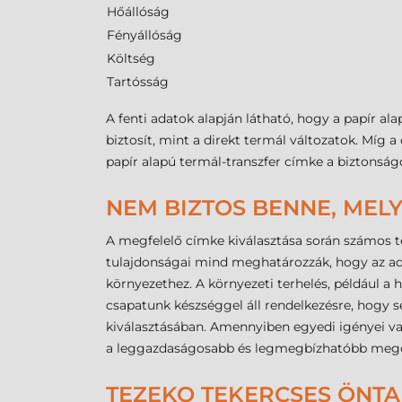
Hőállóság
Fényállóság
Költség
Tartósság
A fenti adatok alapján látható, hogy a papír 
biztosít, mint a direkt termál változatok. Míg 
papír alapú termál-transzfer címke a biztonságo
NEM BIZTOS BENNE, MELY
A megfelelő címke kiválasztása során számos te
tulajdonságai mind meghatározzák, hogy az ad
környezethez. A környezeti terhelés, például 
csapatunk készséggel áll rendelkezésre, hogy s
kiválasztásában. Amennyiben egyedi igényei va
a leggazdaságosabb és legmegbízhatóbb megol
TEZEKO TEKERCSES ÖNTA