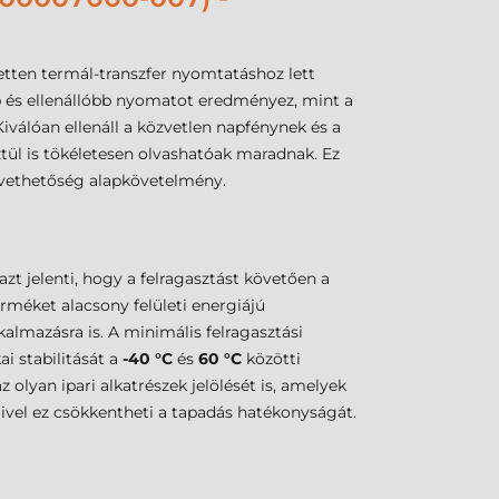
ten termál-transzfer nyomtatáshoz lett
sabb és ellenállóbb nyomatot eredményez, mint a
Kiválóan ellenáll a közvetlen napfénynek és a
tül is tökéletesen olvashatóak maradnak. Ez
övethetőség alapkövetelmény.
t jelenti, hogy a felragasztást követően a
erméket alacsony felületi energiájú
almazásra is. A minimális felragasztási
ai stabilitását a
-40 °C
és
60 °C
közötti
olyan ipari alkatrészek jelölését is, amelyek
ivel ez csökkentheti a tapadás hatékonyságát.