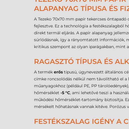
ALAPANYAG TÍPUSA ÉS FI
A Tezeko 70x70 mm papír tekercses öntapadó c
fejlesztve. Ez a technológia a festékszalagból 
direkt termál eljárás. A papír alapanyag jellem
súrlódásnak, így a rányomtatott információk, 
kritikus szempont az olyan iparágakban, mint
RAGASZTÓ TÍPUSA ÉS A
A termék
erős
típusú, úgynevezett általános cé
címke roncsolódás nélkül nem távolítható el a l
műanyagokhoz (például PE, PP tárolóedények), v
hőmérséklet
-5 °C
, ami lehetővé teszi a használ
működési hőmérséklet-tartomány biztosítja. Ez a
mérsékelt hőhatásnak vannak kitéve. Porózus v
FESTÉKSZALAG IGÉNY A