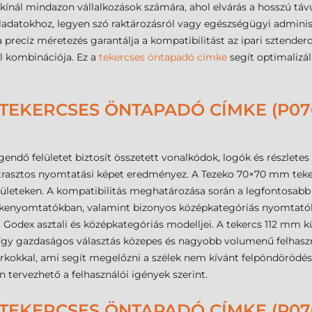
ínál mindazon vállalkozások számára, ahol elvárás a hosszú távú
adatokhoz, legyen szó raktározásról vagy egészségügyi adminisz
precíz méretezés garantálja a kompatibilitást az ipari sztende
el kombinációja. Ez a
tekercses öntapadó címke
segít optimalizál
TEKERCSES ÖNTAPADÓ CÍMKE (P070
dő felületet biztosít összetett vonalkódok, logók és részletes
ontrasztos nyomtatási képet eredményez. A Tezeko 70×70 mm te
 felületeken. A kompatibilitás meghatározása során a legfontos
címkenyomtatókban, valamint bizonyos középkategóriás nyomtató
a Godex asztali és középkategóriás modelljei. A tekercs 112 mm 
, így gazdaságos választás közepes és nagyobb volumenű felhaszn
rkokkal, ami segít megelőzni a szélek nem kívánt felpöndörödését
don tervezhető a felhasználói igények szerint.
TEKERCSES ÖNTAPADÓ CÍMKE (P070