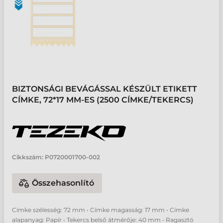
BIZTONSÁGI BEVÁGÁSSAL KÉSZÜLT ETIKETT
CÍMKE, 72*17 MM-ES (2500 CÍMKE/TEKERCS)
Cikkszám:
P0720001700-002
Összehasonlító
Címke szélesség: 72 mm • Címke magasság: 17 mm • Címke
alapanyag: Papír • Tekercs belső átmérője: 40 mm • Ragasztó