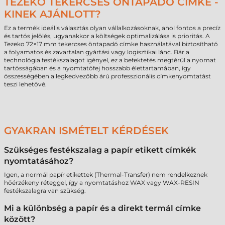
TEZEKO TEKERCSES ÖNTAPADÓ CÍMKE -
KINEK AJÁNLOTT?
Ez a termék ideális választás olyan vállalkozásoknak, ahol fontos a precíz
és tartós jelölés, ugyanakkor a költségek optimalizálása is prioritás. A
Tezeko 72×17 mm tekercses öntapadó címke használatával biztosítható
a folyamatos és zavartalan gyártási vagy logisztikai lánc. Bár a
technológia festékszalagot igényel, ez a befektetés megtérül a nyomat
tartósságában és a nyomtatófej hosszabb élettartamában, így
összességében a legkedvezőbb árú professzionális címkenyomtatást
teszi lehetővé.
GYAKRAN ISMÉTELT KÉRDÉSEK
Szükséges festékszalag a papír etikett címkék
nyomtatásához?
Igen, a normál papír etikettek (Thermal-Transfer) nem rendelkeznek
hőérzékeny réteggel, így a nyomtatáshoz WAX vagy WAX-RESIN
festékszalagra van szükség.
Mi a különbség a papír és a direkt termál címke
között?