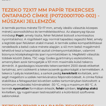
TEZEKO 72X17 MM PAPÍR TEKERCSES
ÖNTAPADÓ CÍMKE (P0720001700-002) -
MŰSZAKI JELLEMZŐK
A termék pontos mérete 72×17 mm, amely ideális választás közepes
méretű azonosítókhoz és termékleírásokhoz. Az alapanyag típusa
minőségi
Papír
, amely tiszta, fehér felületet biztosít a kontrasztos
nyomtatáshoz. A rögzítésért egy normál tapadású ragasztó felel, amely
a legtöbb ipari felületen stabil marad. A termék széles kompatibilitással
rendelkezik a belső cséve mérete alapján: a 40 mm belső magátmérő
lehetővé teszi a használatát asztali címkenyomtatókban, valamint
bizonyos középkategóriás ipari nyomtatókban is. Megfelelő választás
többek között Zebra, TSC vagy Godex gyártmányú eszközökhöz,
amennyiben azok támogatják a 101 mm maximális külső tekercs
átmérőt. A gazdaságos kiszerelés tekercsenként 2500 darab etikettet
tartalmaz, ami csökkenti a tekercscserék gyakoriságát a termelésben. A
tekercs 1 pályás kialakítású, a sarkok pedig
kerekített
kivitelűek, ami
segít megelőzni a szélek nemkívánatos felpöndörödését. A címke fizikai
stabilitása a felragasztást követően széles tartományban biztosított: a
minimum működési hőmérséklet -30 °C, míg a maximum 80 °C. A
termék
nyomatlan
formában érkezik,
fehér
színben,
téglalap alakú
kivitelben, így rugalmasan testreszabható a különböző szoftveres
sablonokkal.