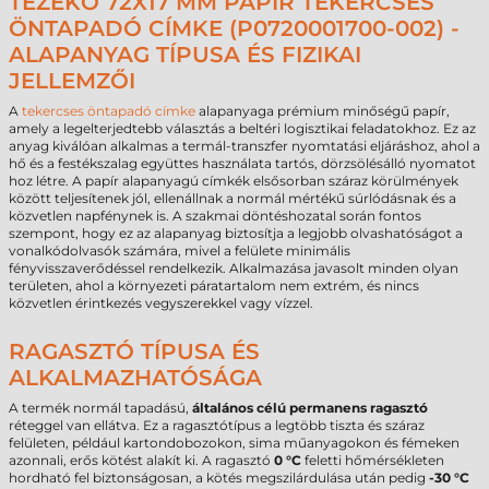
TEZEKO 72X17 MM PAPÍR TEKERCSES
ÖNTAPADÓ CÍMKE (P0720001700-002) -
ALAPANYAG TÍPUSA ÉS FIZIKAI
JELLEMZŐI
A
tekercses öntapadó címke
alapanyaga prémium minőségű papír,
amely a legelterjedtebb választás a beltéri logisztikai feladatokhoz. Ez az
anyag kiválóan alkalmas a termál-transzfer nyomtatási eljáráshoz, ahol a
hő és a festékszalag együttes használata tartós, dörzsölésálló nyomatot
hoz létre. A papír alapanyagú címkék elsősorban száraz körülmények
között teljesítenek jól, ellenállnak a normál mértékű súrlódásnak és a
közvetlen napfénynek is. A szakmai döntéshozatal során fontos
szempont, hogy ez az alapanyag biztosítja a legjobb olvashatóságot a
vonalkódolvasók számára, mivel a felülete minimális
fényvisszaverődéssel rendelkezik. Alkalmazása javasolt minden olyan
területen, ahol a környezeti páratartalom nem extrém, és nincs
közvetlen érintkezés vegyszerekkel vagy vízzel.
RAGASZTÓ TÍPUSA ÉS
ALKALMAZHATÓSÁGA
A termék normál tapadású,
általános célú permanens ragasztó
réteggel van ellátva. Ez a ragasztótípus a legtöbb tiszta és száraz
felületen, például kartondobozokon, sima műanyagokon és fémeken
azonnali, erős kötést alakít ki. A ragasztó
0 °C
feletti hőmérsékleten
hordható fel biztonságosan, a kötés megszilárdulása után pedig
-30 °C