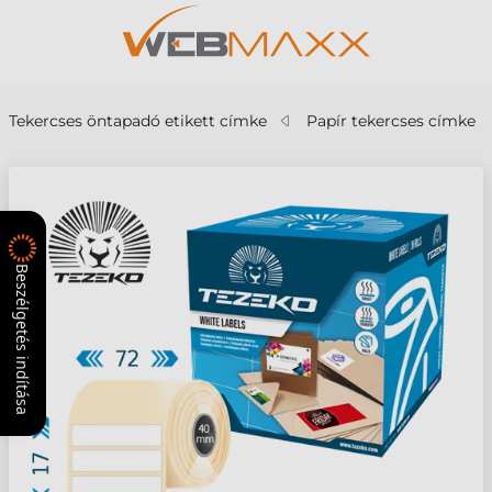
Tekercses öntapadó etikett címke
Papír tekercses címke
Beszélgetés indítása