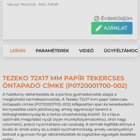
típusa: Normál • Szín: Fehér
Érdeklődjön
AJÁNLAT
LEÍRÁS
PARAMÉTEREK
VIDEÓ
ÜGYFÉLTÁMOG
TEZEKO 72X17 MM PAPÍR TEKERCSES
ÖNTAPADÓ CÍMKE (P0720001700-002)
A hatékony raktárkezelés és a pontos gyártáskövetés alapja a
megbízható termékazonosítás. A Tezeko 72x17 mm papír tekercses
öntapadó címke (P0720001700-002) kifejezetten ipari és kereskedelmi
környezetbe szánt jelölőanyag, amely egyensúlyt teremt a
költséghatékonyság és a tartós olvashatóság között. Ez a típus
optimális megoldást nyújt olyan munkafolyamatokhoz, ahol nagy
volumenű, precíz nyomtatásra van szükség. A termék legfőbb előnye a
kiváló ár-érték arány és a stabil nyomatminőség, amely versenyelőnyt
biztosít a gyorsan forgó raktárkészletek és logisztikai egységek kezelése
során.