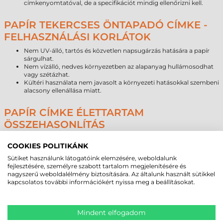
címkenyomtatóval, de a specifikációt mindig ellenőrizni kell.
PAPÍR TEKERCSES ÖNTAPADÓ CÍMKE -
FELHASZNÁLÁSI KORLÁTOK
Nem UV-álló, tartós és közvetlen napsugárzás hatására a papír
sárgulhat.
Nem vízálló, nedves környezetben az alapanyag hullámosodhat
vagy szétázhat.
Kültéri használata nem javasolt a környezeti hatásokkal szembeni
alacsony ellenállása miatt.
PAPÍR CÍMKE ÉLETTARTAM
ÖSSZEHASONLÍTÁS
Alapanyag típusa
Várható élettartam (beltér)
COOKIES POLITIKÁNK
Papír
1–3 év
Sütiket használunk látogatóink elemzésére, weboldalunk
Direkt termál
6–18 hónap
fejlesztésére, személyre szabott tartalom megjelenítésére és
Műanyag
5–10 év
nagyszerű weboldalélmény biztosítására. Az általunk használt sütikkel
kapcsolatos további információkért nyissa meg a beállításokat.
PAPÍR VS DIREKT TERMÁL – SZAKMAI
ÖSSZEHASONLÍTÁS
Mindent elfogadom
Tulajdonság
Papír
Direkt termál