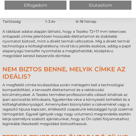
Elfogadom
Elutasítom
Hőállóság
jobb
gyenge
Fényállóság
stabil
fakul
Költség
alacsony
nagyon alacsony
Tartósság
1–3 év
6–18 hónap
A táblázat adatai alapján látható, hogy a Tezeko 72×17 mm tekercses
öntapadó címke jelentősen hosszabb élettartamot és stabilabb
nyomatot biztosít, mint a direkt termál változatok. Míg a direkt termál
technológia a költséghatékony rövid távú jelölés eszköze, addig a papír
alapanyagú transzfer nyomtatás a megbízhatóbb, középtávú
megoldást kereső beszerzők döntése.
NEM BIZTOS BENNE, MELYIK CÍMKE AZ
IDEÁLIS?
A megfelelő címke kiválasztása során mérlegelni kell a technológiai
kompatibilitást, a tervezett élettartamot és a raktározási
körülményeket. A Tezeko termékei professzionális választ kínálnak az
ipari azonosítás kihívásaira, figyelembe véve a környezeti terhelést és a
költséghatékonyságot. Amennyiben bizonytalan a cséveméret vagy a
ragasztó típusa kapcsán, értékesítő csapatunk készséggel nyújt szakmai
támogatást. Egyedi igények vagy nagy volumenű megrendelés esetén
kérje személyre szabott ajánlatunkat, hogy az Ön üzleti folyamataihoz
leginkább illeszkedő megoldást biztosíthassuk.