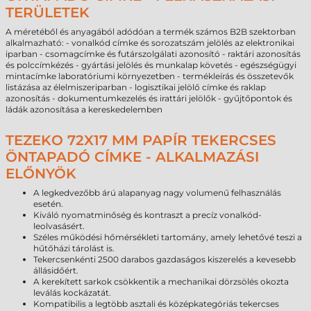
TERÜLETEK
A méretéből és anyagából adódóan a termék számos B2B szektorban
alkalmazható: - vonalkód címke és sorozatszám jelölés az elektronikai
iparban - csomagcímke és futárszolgálati azonosító - raktári azonosítás
és polccímkézés - gyártási jelölés és munkalap követés - egészségügyi
mintacímke laboratóriumi környezetben - termékleírás és összetevők
listázása az élelmiszeriparban - logisztikai jelölő címke és raklap
azonosítás - dokumentumkezelés és irattári jelölők - gyűjtőpontok és
ládák azonosítása a kereskedelemben
TEZEKO 72X17 MM PAPÍR TEKERCSES
ÖNTAPADÓ CÍMKE - ALKALMAZÁSI
ELŐNYÖK
A legkedvezőbb árú alapanyag nagy volumenű felhasználás
esetén.
Kiváló nyomatminőség és kontraszt a precíz vonalkód-
leolvasásért.
Széles működési hőmérsékleti tartomány, amely lehetővé teszi a
hűtőházi tárolást is.
Tekercsenkénti 2500 darabos gazdaságos kiszerelés a kevesebb
állásidőért.
A kerekített sarkok csökkentik a mechanikai dörzsölés okozta
leválás kockázatát.
Kompatibilis a legtöbb asztali és középkategóriás tekercses