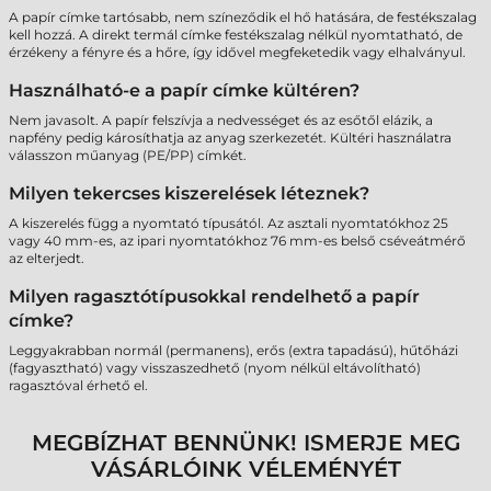
A papír címke tartósabb, nem színeződik el hő hatására, de festékszalag
kell hozzá. A direkt termál címke festékszalag nélkül nyomtatható, de
érzékeny a fényre és a hőre, így idővel megfeketedik vagy elhalványul.
Használható-e a papír címke kültéren?
Nem javasolt. A papír felszívja a nedvességet és az esőtől elázik, a
napfény pedig károsíthatja az anyag szerkezetét. Kültéri használatra
válasszon műanyag (PE/PP) címkét.
Milyen tekercses kiszerelések léteznek?
A kiszerelés függ a nyomtató típusától. Az asztali nyomtatókhoz 25
vagy 40 mm-es, az ipari nyomtatókhoz 76 mm-es belső cséveátmérő
az elterjedt.
Milyen ragasztótípusokkal rendelhető a papír
címke?
Leggyakrabban normál (permanens), erős (extra tapadású), hűtőházi
(fagyasztható) vagy visszaszedhető (nyom nélkül eltávolítható)
ragasztóval érhető el.
MEGBÍZHAT BENNÜNK! ISMERJE MEG
VÁSÁRLÓINK VÉLEMÉNYÉT