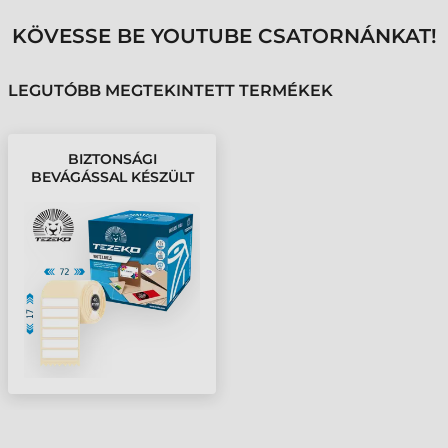
KÖVESSE BE YOUTUBE CSATORNÁNKAT!
LEGUTÓBB MEGTEKINTETT TERMÉKEK
BIZTONSÁGI
BEVÁGÁSSAL KÉSZÜLT
ETIKETT CÍMKE, 72*17
MM-ES (2500
CÍMKE/TEKERCS)