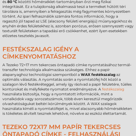
és
80 °C
közötti hőmérséklet-tartományban őrzi meg fizikai
integritását. Ez a tulajdonság alkalmassá teszi a terméket hűtött téri
tárolásra is, amennyiben a felragasztás még fagymentes környezetben
történt. Az ipari felhasználók számára fontos információ, hogy a
ragasztó jól tapad az LSE (alacsony felületi energiájú) műanyagokhoz és
enyhén érdes felületekhez is, azonban porózus, erősen szennyezett vagy
texturált felületeken a tapadási erő csökkenhet, ezért ilyen esetekben
előzetes tesztelés javasolt.
FESTÉKSZALAG IGÉNY A
CÍMKENYOMTATÁSHOZ
A Tezeko 72×17 mm tekercses öntapadó címke nyomtatásához termál-
transzfer technológia alkalmazása szükséges. Ehhez a papír
alapanyaghoz technológiai szempontból a
WAX festékszalag
az
optimális választás. A nyomtatás során a nyomtatófej hőt közöl a
szalagon lévő festékréteggel, amely így ráolvad a papír felületére, tűéles
kontúrokat és mélyfekete nyomatot eredményezve. A
festékszalag
használata biztosítja, hogy a nyomtatott információk, mint a
vonalkódok vagy sorozatszámok, több éven keresztül megőrizzék
olvashatóságukat beltéri körülmények között. A WAX szalagok
használata kíméli a nyomtatófejet is, mivel alacsonyabb hőmérsékleten
is tökéletes átvitelt tesznek lehetővé, növelve az eszköz élettartamát.
TEZEKO 72X17 MM PAPÍR TEKERCSES
ÖNTAPADÓ CÍMKE - FELHASZNÁLÁSI