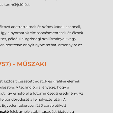
os termékjelölést.
ltozó adattartalmak és színes kódok azonnali,
rad, így a nyomatok elmosódásmentesek és élesek
ontos, például sürgősségi szállítmányok vagy
szen pontosan annyit nyomtathat, amennyire az
57) - MŰSZAKI
 biztosít összetett adatok és grafikai elemek
jlesztve. A technológia lényege, hogy a
köt, így érhető el a fotóminőségű eredmény. Az
felpöndörödését a felhelyezés után. A
 Egyetlen tekercsen 250 darab etikett
asztó
felel, amely stabil tapadást biztosít a