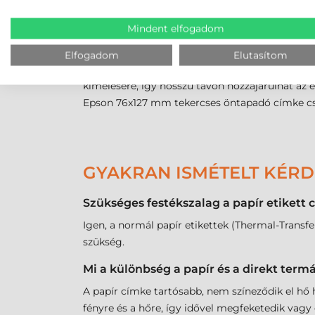
élelmiszeripari gyártóknak is, ahol a beltéri t
Mindent elfogadom
megoldás minden olyan vállalkozásnak, amely sz
előnyeiről.
Elfogadom
Elutasítom
Válassza az eredeti specifikációnak megfelelő 
kímélésére, így hosszú távon hozzájárulhat az
Epson 76x127 mm tekercses öntapadó címke csom
GYAKRAN ISMÉTELT KÉR
Szükséges festékszalag a papír etiket
Igen, a normál papír etikettek (Thermal-Tran
szükség.
Mi a különbség a papír és a direkt term
A papír címke tartósabb, nem színeződik el hő h
fényre és a hőre, így idővel megfeketedik vagy 