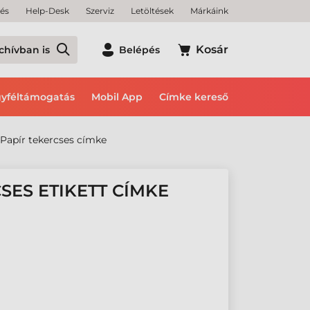
tés
Help-Desk
Szerviz
Letöltések
Márkáink
Kosár
chívban is
Belépés
yféltámogatás
Mobil App
Címke kereső
Papír tekercses címke
SES ETIKETT CÍMKE