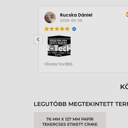
Rucska Dániel
2026-05-29
Rendben volt a rendelésem
Olvass tovább
K
LEGUTÓBB MEGTEKINTETT TE
76 MM X 127 MM PAPÍR
TEKERCSES ETIKETT CÍMKE