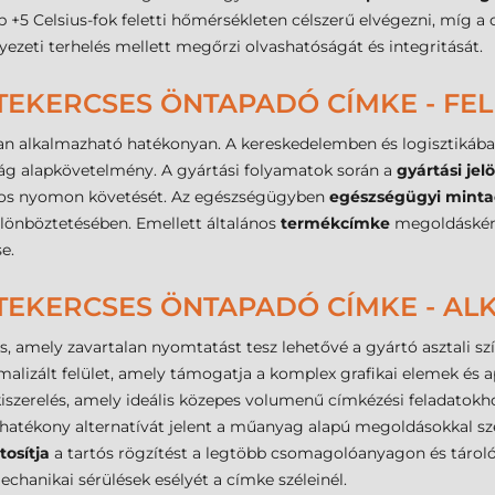
ább +5 Celsius-fok feletti hőmérsékleten célszerű elvégezni, míg
ezeti terhelés mellett megőrzi olvashatóságát és integritását.
 TEKERCSES ÖNTAPADÓ CÍMKE - FE
n alkalmazható hatékonyan. A kereskedelemben és logisztikába
ság alapkövetelmény. A gyártási folyamatok során a
gyártási jelö
tos nyomon követését. Az egészségügyben
egészségügyi mint
ülönböztetésében. Emellett általános
termékcímke
megoldásként 
e.
 TEKERCSES ÖNTAPADÓ CÍMKE - A
ás, amely zavartalan nyomtatást tesz lehetővé a gyártó asztali 
alizált felület, amely támogatja a komplex grafikai elemek és ap
szerelés, amely ideális közepes volumenű címkézési feladatokh
atékony alternatívát jelent a műanyag alapú megoldásokkal sze
tosítja
a tartós rögzítést a legtöbb csomagolóanyagon és tárol
echanikai sérülések esélyét a címke széleinél.