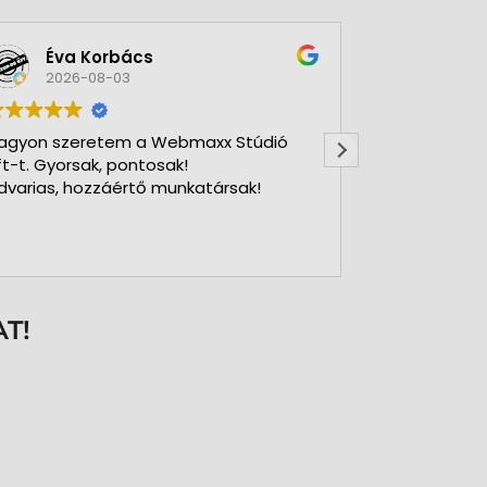
Éva Korbács
A bol
2026-08-03
2026-
agyon szeretem a Webmaxx Stúdió
Gyors precíz
ft-t. Gyorsak, pontosak!
dvarias, hozzáértő munkatársak!
T!