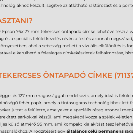
chnológiákhoz készült, segítve az átlátható raktározást és a pont
ASZTANI?
z Epson 76x127 mm tekercses öntapadó címke lehetővé teszi a vá
yag és a speciális felületkezelés révén a festék azonnal megszá
rnyezetben, ahol a sebesség mellett a vizuális elkülönítés is f
tával elkerülhető a felesleges címkekészletek felhalmozása, hi
TEKERCSES ÖNTAPADÓ CÍMKE (71137
éggel és 127 mm magassággal rendelkezik, amely ideális felületet
inőségű fehér papír, amely a tintasugaras technológiához lett fe
ket juttat a felületre, amelyeket a speciális réteg azonnal meg
kített sarkokkal készül, ami megakadályozza a szélek véletlen 
es külső átmérő 95 mm, ami kompakt kialakítást tesz lehetővé.
elhasználókhoz. A rögzítésért egy
általános célú permanens rag