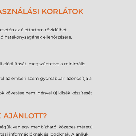
ASZNÁLÁSI KORLÁTOK
esetén az élettartam rövidülhet.
sztó hatékonyságának ellenőrzésére.
i előállítását, megszüntetve a minimális
ivel az emberi szem gyorsabban azonosítja a
k követése nem igényel új klisék készítését
K AJÁNLOTT?
ükségük van egy megbízható, közepes méretű
ítási információknak és logóknak. Ajánljuk