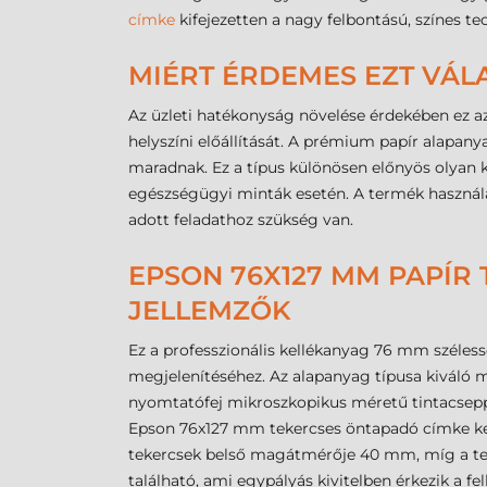
címke
kifejezetten a nagy felbontású, színes te
MIÉRT ÉRDEMES EZT VÁL
Az üzleti hatékonyság növelése érdekében ez a
helyszíni előállítását. A prémium papír alapan
maradnak. Ez a típus különösen előnyös olyan kö
egészségügyi minták esetén. A termék használa
adott feladathoz szükség van.
EPSON 76X127 MM PAPÍR 
JELLEMZŐK
Ez a professzionális kellékanyag 76 mm széless
megjelenítéséhez. Az alapanyag típusa kiváló m
nyomtatófej mikroszkopikus méretű tintacseppe
Epson 76x127 mm tekercses öntapadó címke kere
tekercsek belső magátmérője 40 mm, míg a telj
található, ami egypályás kivitelben érkezik a f