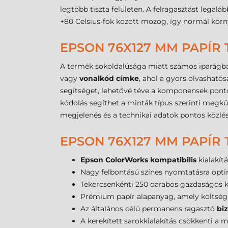
legtöbb tiszta felületen. A felragasztást legal
+80 Celsius-fok között mozog, így normál körny
EPSON 76X127 MM PAPÍR
A termék sokoldalúsága miatt számos iparágba
vagy
vonalkód címke
, ahol a gyors olvasható
segítséget, lehetővé téve a komponensek pon
kódolás segíthet a minták típus szerinti megk
megjelenés és a technikai adatok pontos közlés
EPSON 76X127 MM PAPÍR
Epson ColorWorks kompatibilis
kialakít
Nagy felbontású színes nyomtatásra optim
Tekercsenkénti 250 darabos gazdaságos ki
Prémium papír alapanyag, amely költségh
Az általános célú permanens ragasztó
biz
A kerekített sarokkialakítás csökkenti a m