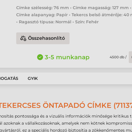
Címke szélesség: 76 mm • Címke magasság: 127 mm •
Címke alapanyag: Papír • Tekercs belső átmérője: 4
• Ragasztó típusa: Normál • Szín: Fehér
Összehasonlító
3-5 munkanap
4500
db
/
MOGATÁS
GYIK
TEKERCSES ÖNTAPADÓ CÍMKE (71137
ítás pontossága és a vizuális információk minősége kritikus 
nál azoknak a vállalkozásoknak, amelyek nem kötnek kompromis
 gyártásról, ez a speciális hordozó biztosítja a zökkenőmentes 