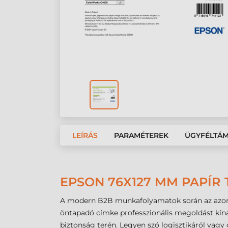
LEÍRÁS
PARAMÉTEREK
ÜGYFÉLTÁ
EPSON 76X127 MM PAPÍR 
A modern B2B munkafolyamatok során az azonos
öntapadó címke professzionális megoldást kí
biztonság terén. Legyen szó logisztikáról vagy