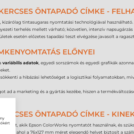
KERCSES ÖNTAPADÓ CÍMKE - FELH
, kizárólag tintasugaras nyomtatási technológiával használható.
ezeti terhelés mellett várható; közvetlen, intenzív napsugárzás 
elületek esetén előzetes tapadási teszt elvégzése javasolt a raga
ÍMKENYOMTATÁS ELŐNYEI
 a
variábilis adatok
, egyedi sorszámok és egyedi grafikák azonnal
eket.
csökkenti a hibázási lehetőséget a logisztikai folyamatokban, m
t ad a marketing és a gyártás kezébe, hiszen a termékváltozáso
KERCSES ÖNTAPADÓ CÍMKE - KINE
ény
iókért
 ajánlott, akik Epson ColorWorks nyomtatót használnak, és sz
tatóknak, ahol a 76x127 mm méret elegendő helyet biztosít a száll