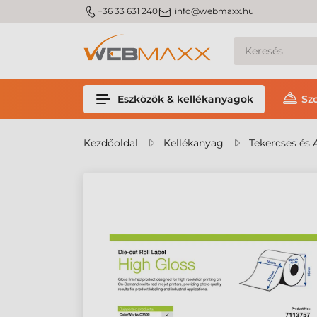
m_phone
m_email
+36 33 631 240
info@webmaxx.hu
Eszközök & kellékanyagok
Sz
Kezdőoldal
Kellékanyag
Tekercses és 