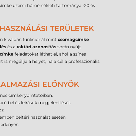
 a címke üzemi hőmérsékleti tartománya -20 és
LHASZNÁLÁSI TERÜLETEK
n kiválóan funkcionál mint
csomagcímke
lés
és a
raktári azonosítás
során nyújt
acímke
feladatokat láthat el, ahol a színes
is megállja a helyét, ha a cél a professzionális
LKALMAZÁSI ELŐNYÖK
színes címkenyomtatóiban.
ró betűs leírások megjelenítését.
oz.
mben beltéri használat esetén.
óedényen.