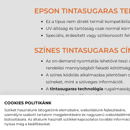
EPSON TINTASUGARAS TE
Ez a típus nem direkt termál kompatibilis
UV-állóság és tartósság csak normál körny
Speciális, érdesített vagy szilikonozott f
SZÍNES TINTASUGARAS C
Az on-demand nyomtatás lehetővé teszi
rendelési mennyiségből fakadó kötöttség
A színes kódolás alkalmazása jelentősen 
színeket, mint a szöveges információt.
A
tintasugaras technológia
rugalmasságo
vagy költséges előnyomást.
COOKIES POLITIKÁNK
EPSON TINTASUGARAS TE
Sütiket használunk látogatóink elemzésére, weboldalunk fejlesztésére,
személyre szabott tartalom megjelenítésére és nagyszerű weboldalélm
biztosítására. Az általunk használt sütikkel kapcsolatos további informác
Ez a termék elsősorban azon B2B szereplőknek
nyissa meg a beállításokat.
hordozóra. Kiváló választás logisztikai szolgál