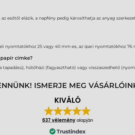
s az esőtől elázik, a napfény pedig károsíthatja az anyag szerkez
ztali nyomtatókhoz 25 vagy 40 mm-es, az ipari nyomtatókhoz 76 
 papír címke?
tapadású), hűtőházi (fagyasztható) vagy visszaszedhető (nyom né
ENNÜNK! ISMERJE MEG VÁSÁRLÓIN
KIVÁLÓ
637 vélemény
alapján