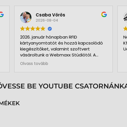
Csaba Vörös
2026-08-04
2026. január hónapban RFID
N
kártyanyomtatót és hozzá kapcsolódó
K
kiegészítőket, valamint szoftvert
U
vásároltunk a Webmaxx Stúdiótól. A
beszerzés megkezdése előtt segítettek
Olvass tovább
az igényeink szerinti típus
kiválasztásában. Minden rendben és
pontosan zajlott. Kollégájuk
személyesen üzemelte be a nyomtatót
ÖVESSE BE YOUTUBE CSATORNÁNKA
és a hozzá kapcsolódó szoftvert. Pár
hónap használat és 3.000 kártya
nyomtatása után is teljesen meg
RMÉKEK
vagyunk elégedve a nyomtatóval. A
közben felmerült kérdéseinkre azonnal
kaptunk segítséget, választ. Pontos,
precíz, megbízható munkatársak.