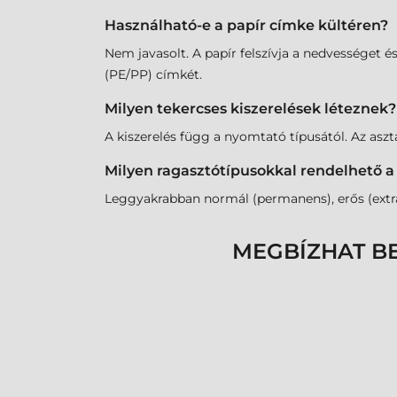
Használható-e a papír címke kültéren?
Nem javasolt. A papír felszívja a nedvességet é
(PE/PP) címkét.
Milyen tekercses kiszerelések léteznek?
A kiszerelés függ a nyomtató típusától. Az as
Milyen ragasztótípusokkal rendelhető a
Leggyakrabban normál (permanens), erős (extra 
MEGBÍZHAT B