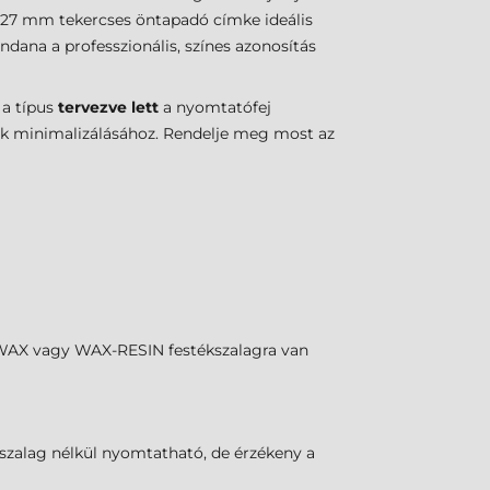
76x127 mm tekercses öntapadó címke ideális
dana a professzionális, színes azonosítás
 a típus
tervezve lett
a nyomtatófej
gek minimalizálásához. Rendelje meg most az
z WAX vagy WAX-RESIN festékszalagra van
ékszalag nélkül nyomtatható, de érzékeny a