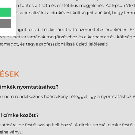
árolás során fontos a tiszta és esztétikus megjelenés. Az Epson 
eretné racionalizálni a címkézési költségeit anélkül, hogy lemon
kellékanyagot a stabil és kiszámítható üzemeltetés érdekében. Ez
 eszköz élettartamának megőrzéséhez és a karbantartási költsé
agot, és tegye professzionálissá üzleti jelöléseit!
DÉSEK
t címkék nyomtatásához?
sfer) nem rendelkeznek hőérzékeny réteggel, így a nyomtatásho
ál címke között?
atására, de festékszalag kell hozzá. A direkt termál címke fest
elhalványul.