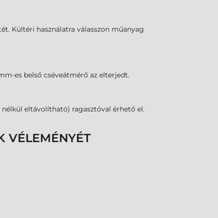
etét. Kültéri használatra válasszon műanyag
mm-es belső cséveátmérő az elterjedt.
lkül eltávolítható) ragasztóval érhető el.
K VÉLEMÉNYÉT