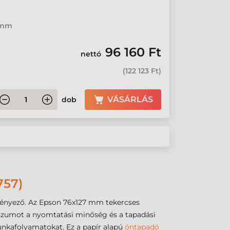
0 mm
96 160 Ft
nettó
(
122 123 Ft
)
VÁSÁRLÁS
dob
57)
tényező. Az Epson 76x127 mm tekercses
szumot a nyomtatási minőség és a tapadási
munkafolyamatokat. Ez a papír alapú
öntapadó