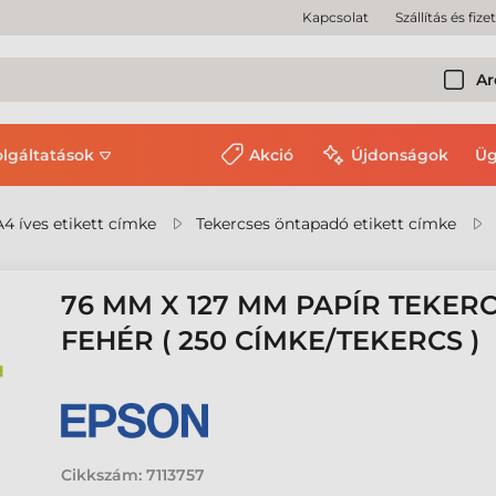
Kapcsolat
Szállítás és fize
Ar
olgáltatások
Akció
Újdonságok
Üg
A4 íves etikett címke
Tekercses öntapadó etikett címke
76 MM X 127 MM PAPÍR TEKERC
FEHÉR ( 250 CÍMKE/TEKERCS )
Cikkszám:
7113757