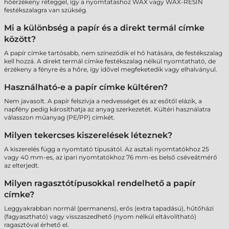
hőérzékeny réteggel, így a nyomtatáshoz WAX vagy WAX-RESIN
festékszalagra van szükség.
Mi a különbség a papír és a direkt termál címke
között?
A papír címke tartósabb, nem színeződik el hő hatására, de festékszalag
kell hozzá. A direkt termál címke festékszalag nélkül nyomtatható, de
érzékeny a fényre és a hőre, így idővel megfeketedik vagy elhalványul.
Használható-e a papír címke kültéren?
Nem javasolt. A papír felszívja a nedvességet és az esőtől elázik, a
napfény pedig károsíthatja az anyag szerkezetét. Kültéri használatra
válasszon műanyag (PE/PP) címkét.
Milyen tekercses kiszerelések léteznek?
A kiszerelés függ a nyomtató típusától. Az asztali nyomtatókhoz 25
vagy 40 mm-es, az ipari nyomtatókhoz 76 mm-es belső cséveátmérő
az elterjedt.
Milyen ragasztótípusokkal rendelhető a papír
címke?
Leggyakrabban normál (permanens), erős (extra tapadású), hűtőházi
(fagyasztható) vagy visszaszedhető (nyom nélkül eltávolítható)
ragasztóval érhető el.