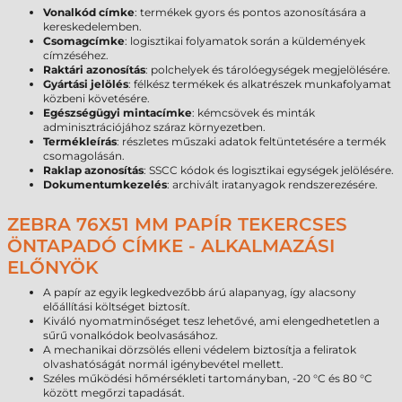
Vonalkód címke
: termékek gyors és pontos azonosítására a
kereskedelemben.
Csomagcímke
: logisztikai folyamatok során a küldemények
címzéséhez.
Raktári azonosítás
: polchelyek és tárolóegységek megjelölésére.
Gyártási jelölés
: félkész termékek és alkatrészek munkafolyamat
közbeni követésére.
Egészségügyi mintacímke
: kémcsövek és minták
adminisztrációjához száraz környezetben.
Termékleírás
: részletes műszaki adatok feltüntetésére a termék
csomagolásán.
Raklap azonosítás
: SSCC kódok és logisztikai egységek jelölésére.
Dokumentumkezelés
: archivált iratanyagok rendszerezésére.
ZEBRA 76X51 MM PAPÍR TEKERCSES
ÖNTAPADÓ CÍMKE - ALKALMAZÁSI
ELŐNYÖK
A papír az egyik legkedvezőbb árú alapanyag, így alacsony
előállítási költséget biztosít.
Kiváló nyomatminőséget tesz lehetővé, ami elengedhetetlen a
sűrű vonalkódok beolvasásához.
A mechanikai dörzsölés elleni védelem biztosítja a feliratok
olvashatóságát normál igénybevétel mellett.
Széles működési hőmérsékleti tartományban, -20 °C és 80 °C
között megőrzi tapadását.