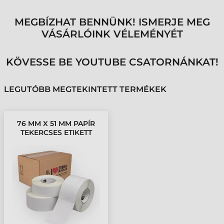
MEGBÍZHAT BENNÜNK! ISMERJE MEG
VÁSÁRLÓINK VÉLEMÉNYÉT
KÖVESSE BE YOUTUBE CSATORNÁNKAT!
LEGUTÓBB MEGTEKINTETT TERMÉKEK
76 MM X 51 MM PAPÍR
TEKERCSES ETIKETT
CÍMKE FEHÉR ( 3292
CÍMKE/TEKERCS )