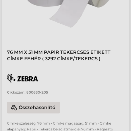
76 MM X 51 MM PAPÍR TEKERCSES ETIKETT
CÍMKE FEHÉR ( 3292 CÍMKE/TEKERCS )
Cikkszám:
800630-205
Összehasonlító
Címke szélesség: 76 mm • Címke magasság: 51 mm • Címke
alapanyag: Papír • Tekercs belső átmérője: 76 mm • Ragasztó