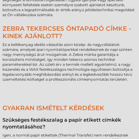
környezeti feltételek esetén személyre szabott ajánlatot készítünk,
biztosítva a legoptimálisabb ár-érték arányú jelöléstechnikai megoldást
az Ön vállalkozása számára.
ZEBRA TEKERCSES ÖNTAPADÓ CÍMKE -
KINEK AJÁNLOTT?
Ez a kellékanyag ideális választás azon közép- és nagyvállalatok
számára, amelyek ipari nyomtatóparkkal rendelkeznek és napi szinten
nagy mennyiségű árut mozgatnak. A Zebra márka garantálja a
konzisztens minőséget, így minden tekercs azonos technikai
paraméterekkel bír. Az üzleti érv a termék mellett egyértelmű: a nagy
kiszerelés és a WAX festékszalagos technológia együttesen biztosítja a
legalacsonyabb meghibásodási arányt és a legkedvezőbb hosszú távú
üzemeltetési költséget a professzionális címkenyomtatás területén.
GYAKRAN ISMÉTELT KÉRDÉSEK
Szükséges festékszalag a papír etikett címkék
nyomtatásához?
Igen, a normál papír etikettek (Thermal-Transfer) nem rendelkeznek