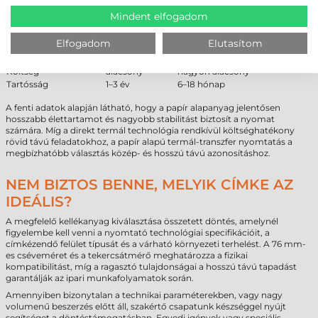
ÖSSZEHASONLÍTÁS
Mindent elfogadom
Tulajdonság
Papír
Direkt termál
Elfogadom
Elutasítom
Hőállóság
jobb
gyenge
Fényállóság
stabil
fakul
Költség
alacsony
nagyon alacsony
Tartósság
1–3 év
6–18 hónap
A fenti adatok alapján látható, hogy a papír alapanyag jelentősen
hosszabb élettartamot és nagyobb stabilitást biztosít a nyomat
számára. Míg a direkt termál technológia rendkívül költséghatékony
rövid távú feladatokhoz, a papír alapú termál-transzfer nyomtatás a
megbízhatóbb választás közép- és hosszú távú azonosításhoz.
NEM BIZTOS BENNE, MELYIK CÍMKE AZ
IDEÁLIS?
A megfelelő kellékanyag kiválasztása összetett döntés, amelynél
figyelembe kell venni a nyomtató technológiai specifikációit, a
címkézendő felület típusát és a várható környezeti terhelést. A 76 mm-
es cséveméret és a tekercsátmérő meghatározza a fizikai
kompatibilitást, míg a ragasztó tulajdonságai a hosszú távú tapadást
garantálják az ipari munkafolyamatok során.
Amennyiben bizonytalan a technikai paraméterekben, vagy nagy
volumenű beszerzés előtt áll, szakértő csapatunk készséggel nyújt
segítséget a döntéstámogatásban. Egyedi igények vagy speciális