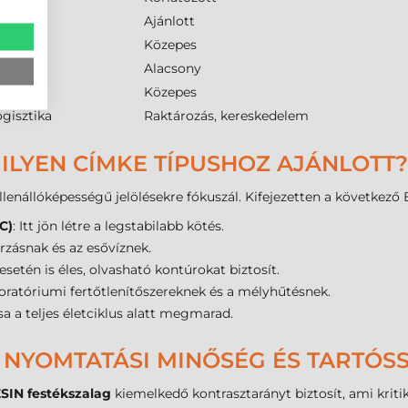
mas
Ajánlott
Közepes
Alacsony
Közepes
ogisztika
Raktározás, kereskedelem
ILYEN CÍMKE TÍPUSHOZ AJÁNLOTT?
lenállóképességű jelölésekre fókuszál. Kifejezetten a következő 
C)
: Itt jön létre a legstabilabb kötés.
árzásnak és az esővíznek.
esetén is éles, olvasható kontúrokat biztosít.
aboratóriumi fertőtlenítőszereknek és a mélyhűtésnek.
sa a teljes életciklus alatt megmarad.
- NYOMTATÁSI MINŐSÉG ÉS TARTÓS
IN festékszalag
kiemelkedő kontrasztarányt biztosít, ami krit