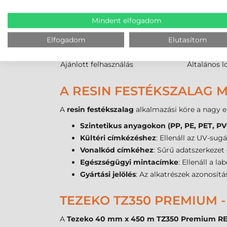
Műanyag címkéhez
Nem alkal
Mindent elfogadom
Dörzsölésállóság
Alacsony
Vegyszerállóság
Nincs
Elfogadom
Elutasítom
Ár
Kedvező
Ajánlott felhasználás
Általános l
A RESIN FESTÉKSZALAG M
A
resin festékszalag
alkalmazási köre a nagy el
Szintetikus anyagokon (PP, PE, PET, PV
Kültéri címkézéshez
: Ellenáll az UV-sug
Vonalkód címkéhez
: Sűrű adatszerkezet 
Egészségügyi mintacímke
: Ellenáll a l
Gyártási jelölés
: Az alkatrészek azonosítá
TEZEKO TZ350 PREMIUM 
A
Tezeko 40 mm x 450 m TZ350 Premium RES