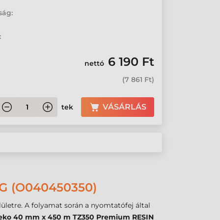
ság:
:
6 190 Ft
nettó
(
7 861 Ft
)
VÁSÁRLÁS
tek
G (O040450350)
lületre. A folyamat során a nyomtatófej által
eko 40 mm x 450 m TZ350 Premium RESIN