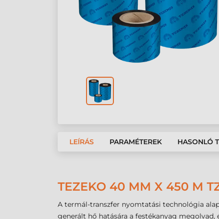
LEÍRÁS
PARAMÉTEREK
HASONLÓ 
TEZEKO 40 MM X 450 M T
A termál-transzfer nyomtatási technológia alapj
generált hő hatására a festékanyag megolvad, é