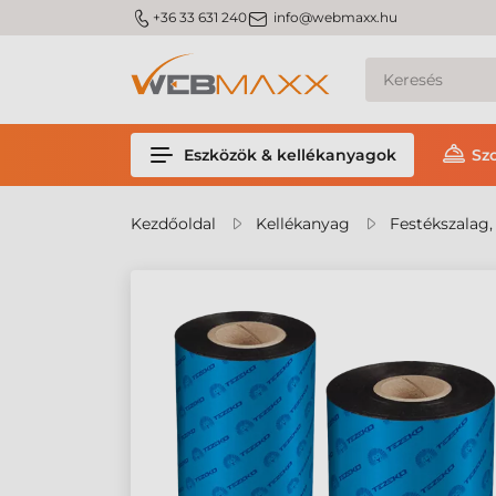
m_phone
m_email
+36 33 631 240
info@webmaxx.hu
Eszközök & kellékanyagok
Sz
Kezdőoldal
Kellékanyag
Festékszalag,