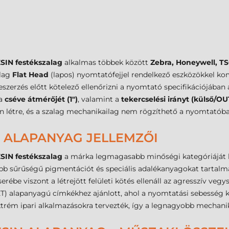
IN festékszalag
alkalmas többek között
Zebra, Honeywell, TS
ólag
Flat Head
(lapos) nyomtatófejjel rendelkező eszközökkel kom
zerzés előtt kötelező ellenőrizni a nyomtató specifikációjában
 a
cséve átmérőjét (1")
, valamint a
tekercselési irányt (külső/OU
n létre, és a szalag mechanikailag nem rögzíthető a nyomtatóba
– ALAPANYAG JELLEMZŐI
IN festékszalag
a márka legmagasabb minőségi kategóriáját ké
bb sűrűségű pigmentációt és speciális adalékanyagokat tartalm
be viszont a létrejött felületi kötés ellenáll az agresszív vegy
ET) alapanyagú címkékhez ajánlott, ahol a nyomtatási sebesség
trém ipari alkalmazásokra tervezték, így a legnagyobb mechanikai