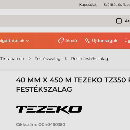
Kapcsolat
Szállítás és fize
Ar
olgáltatások
Akció
Újdonságok
Üg
 Tintapatron
Festékszalag
Resin festékszalag
40 MM X 450 M TEZEKO TZ350
FESTÉKSZALAG
Cikkszám:
O040450350