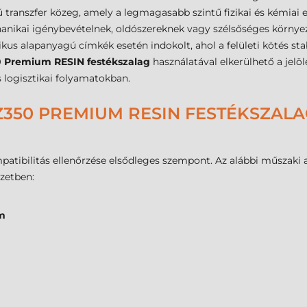
ú transzfer közeg, amely a legmagasabb szintű fizikai és kémiai el
ikai igénybevételnek, oldószereknek vagy szélsőséges környezet
us alapanyagú címkék esetén indokolt, ahol a felületi kötés stab
 Premium RESIN festékszalag
használatával elkerülhető a jelöl
 logisztikai folyamatokban.
Z350 PREMIUM RESIN FESTÉKSZALAG
mpatibilitás ellenőrzése elsődleges szempont. Az alábbi műszaki
zetben:
m