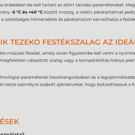
érdekében be kell tartani az előírt tárolási paramétereket. Me
omány
-5 °C és +40 °C
között mozog, a relatív páratartalmat ped
 a szélsőséges hőmérséklet és páratartalom károsíthatja a festé
IK TEZEKO FESTÉKSZALAG AZ IDEÁ
lex műszaki feladat, amely során figyelembe kell venni a nyomta
megfelelően választott szalag vagy a kompatibilitás hiánya jele
chnológiai paraméterek összehangolásában és a legoptimálisabb
n kérje személyre szabott ajánlatunkat, hogy biztosíthassuk a f
DÉSEK
asználata?