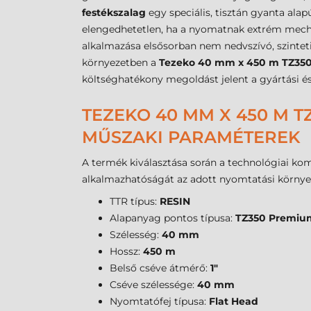
festékszalag
egy speciális, tisztán gyanta alap
elengedhetetlen, ha a nyomatnak extrém mechan
alkalmazása elsősorban nem nedvszívó, szintetik
környezetben a
Tezeko 40 mm x 450 m TZ350
költséghatékony megoldást jelent a gyártási és
TEZEKO 40 MM X 450 M T
MŰSZAKI PARAMÉTEREK
A termék kiválasztása során a technológiai ko
alkalmazhatóságát az adott nyomtatási környe
TTR típus:
RESIN
Alapanyag pontos típusa:
TZ350 Premiu
Szélesség:
40 mm
Hossz:
450 m
Belső cséve átmérő:
1"
Cséve szélessége:
40 mm
Nyomtatófej típusa:
Flat Head