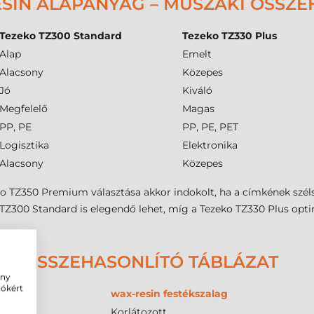
SIN ALAPANYAG – MŰSZAKI ÖSSZE
Tezeko TZ300 Standard
Tezeko TZ330 Plus
Alap
Emelt
Alacsony
Közepes
Jó
Kiváló
Megfelelő
Magas
PP, PE
PP, PE, PET
Logisztika
Elektronika
Alacsony
Közepes
 TZ350 Premium választása akkor indokolt, ha a címkének szélső
Z300 Standard is elegendő lehet, míg a Tezeko TZ330 Plus optim
AG ÖSSZEHASONLÍTÓ TÁBLÁZAT
ény
iókért
szalag
wax-resin festékszalag
Korlátozott