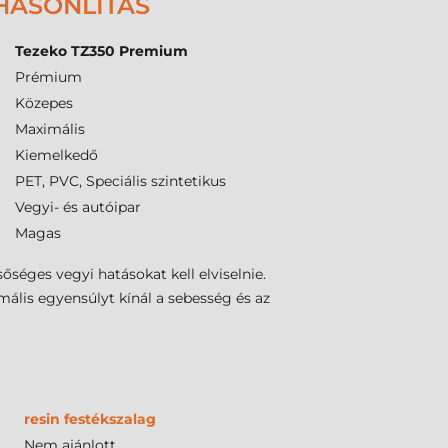
HASONLÍTÁS
Tezeko TZ350 Premium
Prémium
Közepes
Maximális
Kiemelkedő
PET, PVC, Speciális szintetikus
Vegyi- és autóipar
Magas
séges vegyi hatásokat kell elviselnie.
ális egyensúlyt kínál a sebesség és az
resin festékszalag
Nem ajánlott