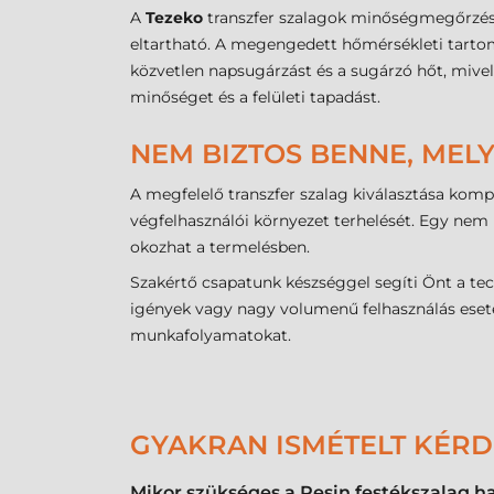
A
Tezeko
transzfer szalagok minőségmegőrzése 
eltartható. A megengedett hőmérsékleti tart
közvetlen napsugárzást és a sugárzó hőt, mivel
minőséget és a felületi tapadást.
NEM BIZTOS BENNE, MELY
A megfelelő transzfer szalag kiválasztása komp
végfelhasználói környezet terhelését. Egy nem 
okozhat a termelésben.
Szakértő csapatunk készséggel segíti Önt a te
igények vagy nagy volumenű felhasználás eseté
munkafolyamatokat.
GYAKRAN ISMÉTELT KÉR
Mikor szükséges a Resin festékszalag h