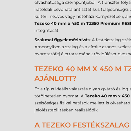
olvashatósága szempontjából. A transzfer folya
hátoldali bevonata antisztatikus tulajdonságú, 
kültéri, nedves vagy hűtőházi környezetben, a
Tezeko 40 mm x 450 m TZ350 Premium RESI
integritását.
Szakmai figyelemfelhívás:
A festékszalag szé
Amennyiben a szalag és a címke azonos szélessé
nyomtatófej élettartamának rövidülését okozha
TEZEKO 40 MM X 450 M T
AJÁNLOTT?
Ez a típus ideális választás olyan gyártó és logi
törölhetetlen nyomat. A
Tezeko 40 mm x 450 
szélsőséges fizikai hatások mellett is olvasha
jelölésstabilitásban realizálódik.
A TEZEKO FESTÉKSZALAG 