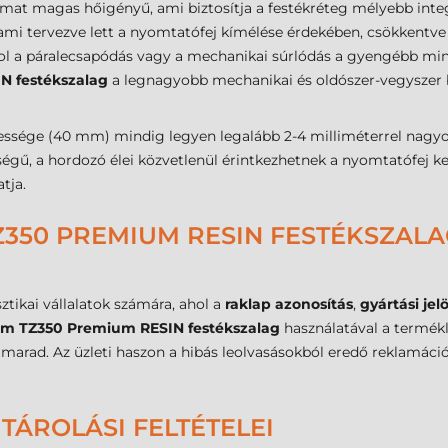
mat magas hőigényű, ami biztosítja a festékréteg mélyebb integrá
ami tervezve lett a nyomtatófej kímélése érdekében, csökkentve a
hol a páralecsapódás vagy a mechanikai súrlódás a gyengébb mi
N festékszalag
a legnagyobb mechanikai és oldószer-vegyszer beh
lessége (40 mm) mindig legyen legalább 2-4 milliméterrel nagy
gű, a hordozó élei közvetlenül érintkezhetnek a nyomtatófej ker
tja.
Z350 PREMIUM RESIN FESTÉKSZALAG
sztikai vállalatok számára, ahol a
raklap azonosítás
,
gyártási jel
m TZ350 Premium RESIN festékszalag
használatával a termékle
tó marad. Az üzleti haszon a hibás leolvasásokból eredő reklamác
TÁROLÁSI FELTÉTELEI