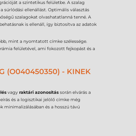
cióját a szintetikus felületbe. A szalag
 súrlódási ellenállást. Optimális választás
nőségű szalagokat olvashatatlanná tenné. A
atásnak is ellenáll, így biztosítva az adatok
obb, mint a nyomtatott címke szélessége.
ámia felületével, ami fokozott fejkopást és a
 (O040450350) - KINEK
ölés
vagy
raktári azonosítás
során elvárás a
írás és a logisztikai jelölő címke még
iók minimalizálásában és a hosszú távú