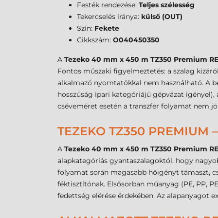
Festék rendezése:
Teljes szélesség
Tekercselés iránya:
külső (OUT)
Szín:
Fekete
Cikkszám:
O040450350
A
Tezeko 40 mm x 450 m TZ350 Premium RES
Fontos műszaki figyelmeztetés: a szalag kizár
alkalmazó nyomtatókkal nem használható. A bes
hosszúság ipari kategóriájú gépvázat igényel),
cséveméret esetén a transzfer folyamat nem jö
TEZEKO TZ350 PREMIUM 
A
Tezeko 40 mm x 450 m TZ350 Premium RES
alapkategóriás gyantaszalagoktól, hogy nagyo
folyamat során magasabb hőigényt támaszt, cseré
féktisztítónak. Elsősorban műanyag (PE, PP, P
fedettség elérése érdekében. Az alapanyagot ex