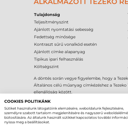
ALKALMAZOTT TEZEKO RE
Tulajdonság
Teljesítményszint
Ajánlott nyomtatási sebesség
Fedettség minősége
Kontraszt sűrű vonalkód esetén
Ajánlott címke alapanyag
Tipikus ipari felhasználás
Költségszint
A döntés során vegye figyelembe, hogy a Tezeko
Általános célú műanyag címkézéshez a Tezeko T
ellenállóság között.
COOKIES POLITIKÁNK
FESTÉKSZALAG ALAPANY
Sütiket használunk látogatóink elemzésére, weboldalunk fejlesztésére,
személyre szabott tartalom megjelenítésére és nagyszerű weboldalélm
biztosítására. Az általunk használt sütikkel kapcsolatos további informác
Tulajdonság
wax festék
nyissa meg a beállításokat.
Papír címkéhez
Optimális