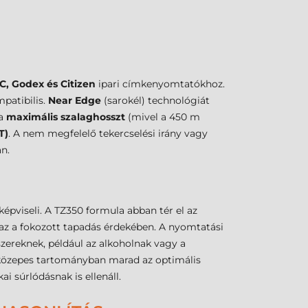
C, Godex és Citizen
ipari címkenyomtatókhoz.
patibilis.
Near Edge
(sarokél) technológiát
 a
maximális szalaghosszt
(mivel a 450 m
T)
. A nem megfelelő tekercselési irány vagy
n.
pviseli. A TZ350 formula abban tér el az
az a fokozott tapadás érdekében. A nyomtatási
szereknek, például az alkoholnak vagy a
 közepes tartományban marad az optimális
 súrlódásnak is ellenáll.