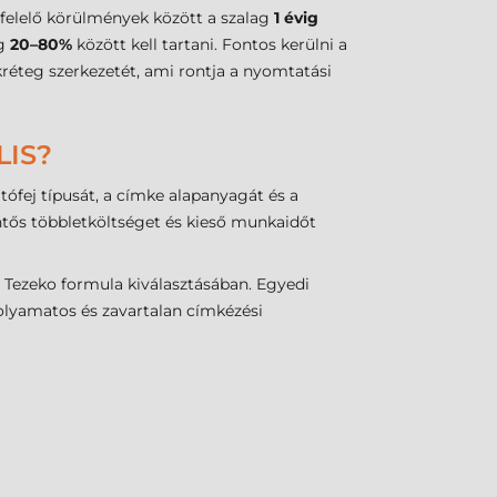
gfelelő körülmények között a szalag
1 évig
ig
20–80%
között kell tartani. Fontos kerülni a
kréteg szerkezetét, ami rontja a nyomtatási
LIS?
tófej típusát, a címke alapanyagát és a
ntős többletköltséget és kieső munkaidőt
 Tezeko formula kiválasztásában. Egyedi
olyamatos és zavartalan címkézési