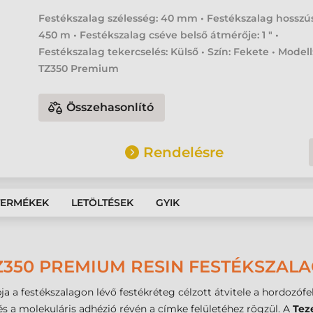
Festékszalag szélesség: 40 mm • Festékszalag hosszú
450 m • Festékszalag cséve belső átmérője: 1 " •
Festékszalag tekercselés: Külső • Szín: Fekete • Modell
TZ350 Premium
Összehasonlító
Rendelésre
TERMÉKEK
LETÖLTÉSEK
GYIK
Z350 PREMIUM RESIN FESTÉKSZALA
a a festékszalagon lévő festékréteg célzott átvitele a hordozófe
s a molekuláris adhézió révén a címke felületéhez rögzül. A
Tez