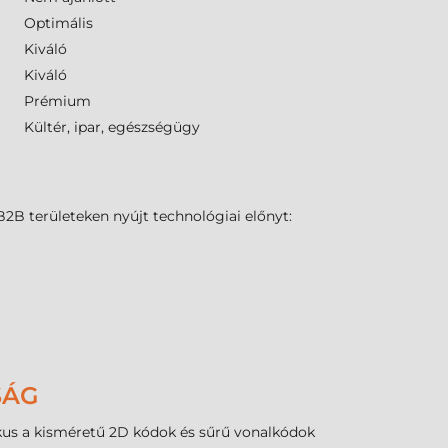
Optimális
Kiváló
Kiváló
Prémium
Kültér, ipar, egészségügy
B2B területeken nyújt technológiai előnyt:
SÁG
ikus a kisméretű 2D kódok és sűrű vonalkódok