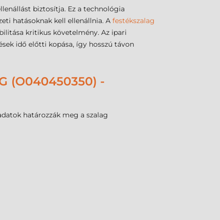
lenállást biztosítja. Ez a technológia
i hatásoknak kell ellenállnia. A
festékszalag
ilitása kritikus követelmény. Az ipari
ések idő előtti kopása, így hosszú távon
 (O040450350) -
 adatok határozzák meg a szalag