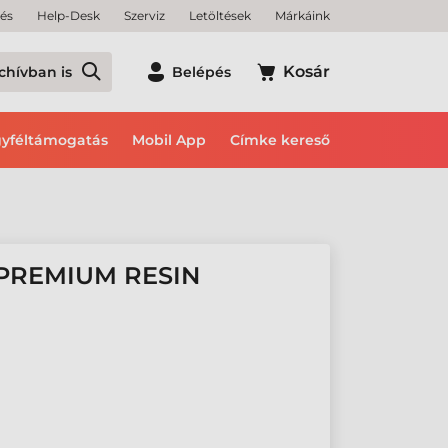
tés
Help-Desk
Szerviz
Letöltések
Márkáink
Kosár
chívban is
Belépés
yféltámogatás
Mobil App
Címke kereső
 PREMIUM RESIN