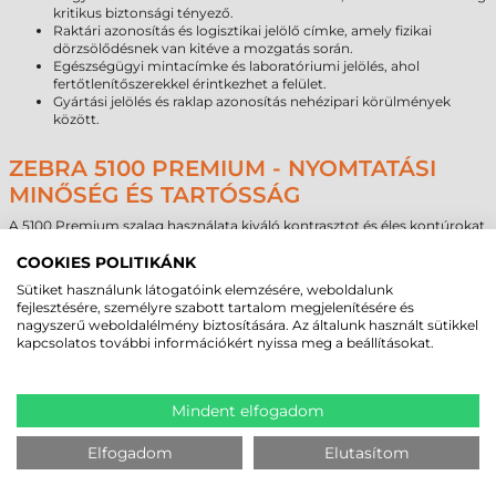
kritikus biztonsági tényező.
Raktári azonosítás és logisztikai jelölő címke, amely fizikai
dörzsölődésnek van kitéve a mozgatás során.
Egészségügyi mintacímke és laboratóriumi jelölés, ahol
fertőtlenítőszerekkel érintkezhet a felület.
Gyártási jelölés és raklap azonosítás nehézipari körülmények
között.
ZEBRA 5100 PREMIUM - NYOMTATÁSI
MINŐSÉG ÉS TARTÓSSÁG
A 5100 Premium szalag használata kiváló kontrasztot és éles kontúrokat
eredményez, ami elengedhetetlen a sűrű vonalkódok és kisméretű
termékleírások esetén. A technológia magas hőigény mellett működik,
COOKIES POLITIKÁNK
ami garantálja a festékréteg stabil rögzülését a műanyag felszínén. A
Sütiket használunk látogatóink elemzésére, weboldalunk
speciális hátoldali bevonat biztosítja a nyomtatófej kímélő működését,
fejlesztésére, személyre szabott tartalom megjelenítésére és
csökkentve a statikus feltöltődést és a súrlódást. Ez az alapanyag kültéri,
nagyszerű weboldalélmény biztosítására. Az általunk használt sütikkel
nedves és hűtőházi környezetben is optimális teljesítményt nyújt,
kapcsolatos további információkért nyissa meg a beállításokat.
ellenáll a legnagyobb mechanikai és oldószer-vegyszer behatásnak is.
Szakmai figyelmeztetés a szalagválasztáshoz: A festékszalag szélessége
mindig legyen néhány milliméterrel nagyobb, mint a nyomtatott címke
Mindent elfogadom
szélessége. Ha a szalag és a címke azonos szélességű, a címke szélei
közvetlenül érintkezhetnek a nyomtatófejjel, ami hosszú távon fokozott
fejkopást eredményezhet a hordozóanyag élei által okozott dörzsölő
Elfogadom
Elutasítom
hatás miatt.