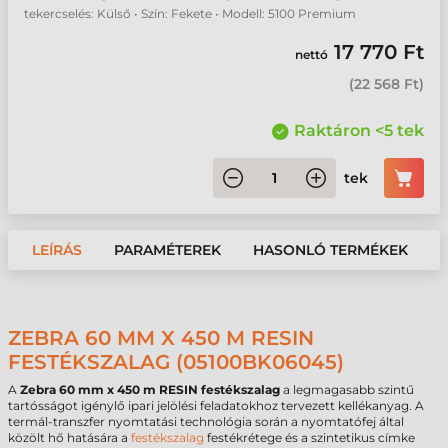
tekercselés: Külső • Szín: Fekete • Modell: 5100 Premium
17 770 Ft
nettó
(
22 568 Ft
)
Raktáron <5 tek
tek
LEÍRÁS
PARAMÉTEREK
HASONLÓ TERMÉKEK
ZEBRA 60 MM X 450 M RESIN
FESTÉKSZALAG (05100BK06045)
A
Zebra 60 mm x 450 m RESIN festékszalag
a legmagasabb szintű
tartósságot igénylő ipari jelölési feladatokhoz tervezett kellékanyag. A
termál-transzfer nyomtatási technológia során a nyomtatófej által
közölt hő hatására a
festékszalag
festékrétege és a szintetikus címke