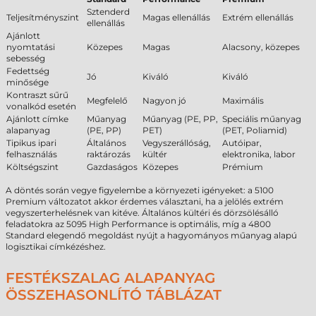
Sztenderd
Teljesítményszint
Magas ellenállás
Extrém ellenállás
ellenállás
Ajánlott
nyomtatási
Közepes
Magas
Alacsony, közepes
sebesség
Fedettség
Jó
Kiváló
Kiváló
minősége
Kontraszt sűrű
Megfelelő
Nagyon jó
Maximális
vonalkód esetén
Ajánlott címke
Műanyag
Műanyag (PE, PP,
Speciális műanyag
alapanyag
(PE, PP)
PET)
(PET, Poliamid)
Tipikus ipari
Általános
Vegyszerállóság,
Autóipar,
felhasználás
raktározás
kültér
elektronika, labor
Költségszint
Gazdaságos
Közepes
Prémium
A döntés során vegye figyelembe a környezeti igényeket: a 5100
Premium változatot akkor érdemes választani, ha a jelölés extrém
vegyszerterhelésnek van kitéve. Általános kültéri és dörzsölésálló
feladatokra az 5095 High Performance is optimális, míg a 4800
Standard elegendő megoldást nyújt a hagyományos műanyag alapú
logisztikai címkézéshez.
FESTÉKSZALAG ALAPANYAG
ÖSSZEHASONLÍTÓ TÁBLÁZAT