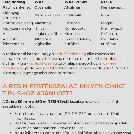
Tulajdonság
WAX
WAX-RESIN
RESIN
Papír címkéhez
Optimális
Alkalmas
Nem javasolt
Műanyag
Nem alkalmas
Optimális
Kiváló
címkéhez
Dörzsölésállóság
Alacsony
Közepes
Magas
Vegyszerállóság
Nincs
Korlátozott
Kiemelkedő
Ár
Legkedvezőbb
Közepes
Prémium
Ajánlott
Általános
Kereskedelem,
Ipar, labor,
felhasználás
logisztika
hűtőház
autóipar
A táblázatból látható, hogy a
resin festékszalag
alkalmazása ott
elengedhetetlen, ahol a tartósság nem opció, hanem technológiai
elvárás. Míg a
wax festékszalag
papír alapanyagokhoz, a
wax-resin
festékszalag
pedig vegyes felhasználásra alkalmas, addig a RESIN típus
biztosítja a legmagasabb védelmi szintet.
A RESIN FESTÉKSZALAG MILYEN CÍMKE
TÍPUSHOZ AJÁNLOTT?
A
Zebra 60 mm x 450 m RESIN festékszalag
használata az alábbi
esetekben indokolt:
Szintetikus alapanyagokon (PP, PE, PET, poliamid) történő
nyomtatás.
Hosszú távú kültéri címkézés, ahol az UV-sugárzás és csapadék
közvetlen hatásnak van kitéve a felület.
Nagy felbontású vonalkód címke előállítása, ahol az olvashatóság