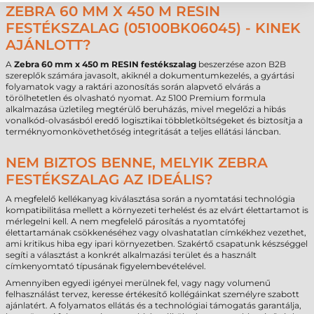
ZEBRA 60 MM X 450 M RESIN
FESTÉKSZALAG (05100BK06045) - KINEK
AJÁNLOTT?
A
Zebra 60 mm x 450 m RESIN festékszalag
beszerzése azon B2B
szereplők számára javasolt, akiknél a dokumentumkezelés, a gyártási
folyamatok vagy a raktári azonosítás során alapvető elvárás a
törölhetetlen és olvasható nyomat. Az 5100 Premium formula
alkalmazása üzletileg megtérülő beruházás, mivel megelőzi a hibás
vonalkód-olvasásból eredő logisztikai többletköltségeket és biztosítja a
terméknyomonkövethetőség integritását a teljes ellátási láncban.
NEM BIZTOS BENNE, MELYIK ZEBRA
FESTÉKSZALAG AZ IDEÁLIS?
A megfelelő kellékanyag kiválasztása során a nyomtatási technológia
kompatibilitása mellett a környezeti terhelést és az elvárt élettartamot is
mérlegelni kell. A nem megfelelő párosítás a nyomtatófej
élettartamának csökkenéséhez vagy olvashatatlan címkékhez vezethet,
ami kritikus hiba egy ipari környezetben. Szakértő csapatunk készséggel
segíti a választást a konkrét alkalmazási terület és a használt
címkenyomtató típusának figyelembevételével.
Amennyiben egyedi igényei merülnek fel, vagy nagy volumenű
felhasználást tervez, keresse értékesítő kollégáinkat személyre szabott
ajánlatért. A folyamatos ellátás és a technológiai támogatás garantálja,