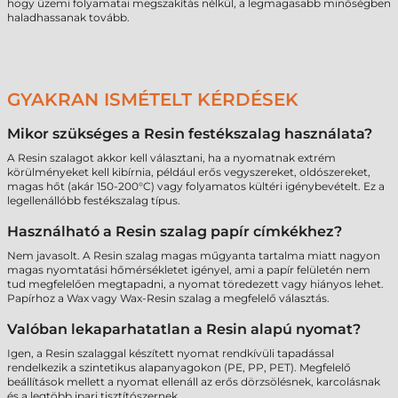
hogy üzemi folyamatai megszakítás nélkül, a legmagasabb minőségben
haladhassanak tovább.
GYAKRAN ISMÉTELT KÉRDÉSEK
Mikor szükséges a Resin festékszalag használata?
A Resin szalagot akkor kell választani, ha a nyomatnak extrém
körülményeket kell kibírnia, például erős vegyszereket, oldószereket,
magas hőt (akár 150-200°C) vagy folyamatos kültéri igénybevételt. Ez a
legellenállóbb festékszalag típus.
Használható a Resin szalag papír címkékhez?
Nem javasolt. A Resin szalag magas műgyanta tartalma miatt nagyon
magas nyomtatási hőmérsékletet igényel, ami a papír felületén nem
tud megfelelően megtapadni, a nyomat töredezett vagy hiányos lehet.
Papírhoz a Wax vagy Wax-Resin szalag a megfelelő választás.
Valóban lekaparhatatlan a Resin alapú nyomat?
Igen, a Resin szalaggal készített nyomat rendkívüli tapadással
rendelkezik a szintetikus alapanyagokon (PE, PP, PET). Megfelelő
beállítások mellett a nyomat ellenáll az erős dörzsölésnek, karcolásnak
és a legtöbb ipari tisztítószernek.