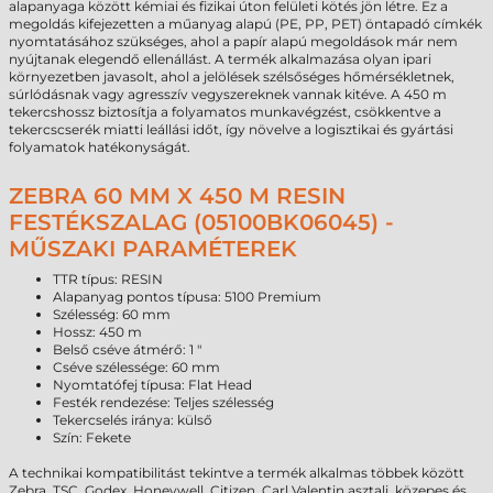
alapanyaga között kémiai és fizikai úton felületi kötés jön létre. Ez a
megoldás kifejezetten a műanyag alapú (PE, PP, PET) öntapadó címkék
nyomtatásához szükséges, ahol a papír alapú megoldások már nem
nyújtanak elegendő ellenállást. A termék alkalmazása olyan ipari
környezetben javasolt, ahol a jelölések szélsőséges hőmérsékletnek,
súrlódásnak vagy agresszív vegyszereknek vannak kitéve. A 450 m
tekercshossz biztosítja a folyamatos munkavégzést, csökkentve a
tekercscserék miatti leállási időt, így növelve a logisztikai és gyártási
folyamatok hatékonyságát.
ZEBRA 60 MM X 450 M RESIN
FESTÉKSZALAG (05100BK06045) -
MŰSZAKI PARAMÉTEREK
TTR típus: RESIN
Alapanyag pontos típusa: 5100 Premium
Szélesség: 60 mm
Hossz: 450 m
Belső cséve átmérő: 1 "
Cséve szélessége: 60 mm
Nyomtatófej típusa: Flat Head
Festék rendezése: Teljes szélesség
Tekercselés iránya: külső
Szín: Fekete
A technikai kompatibilitást tekintve a termék alkalmas többek között
Zebra, TSC, Godex, Honeywell, Citizen, Carl Valentin asztali, közepes és