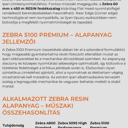
ipari címkenyomtatókhoz. Fontos műszaki megjegyzés: a
Zebra 60
mm x 450 m RESIN festékszalag
kizárólag Flat Head nyomtatófejjel
rendelkező berendezésekben használható. Near Edge (corner edge)
technológiával nem kompatibilis, az ilyen típusú eszközökben nem
biztosítja a megfelelő nyomatminőséget és tapadást.
ZEBRA 5100 PREMIUM – ALAPANYAG
JELLEMZŐI
A Zebra 5100 Premium összetétele abban tér el a sztenderd formuláktól,
hogy magasabb gyantatartalma révén fokozott ellenállást mutat az
ipari oldószerekkel és a mechanikai dörzsöléssel szemben. Az alapanyag
alacsony és közepes nyomtatási sebességre optimalizált, így biztosítva a
tökéletes fedettséget a kritikus jelölések során is. Elsősorban olyan
szintetikus címkékhez ajánlott, ahol a nyomatnak az élettartam végéig
olvashatónak kell maradnia. Az extrém ipari alkalmazásokra tervezett
szalag a legnagyobb mechanikai és vegyszer-behatás mellett is stabil
marad.
ALKALMAZOTT ZEBRA RESIN
ALAPANYAG – MŰSZAKI
ÖSSZEHASONLÍTÁS
Zebra 4800
Zebra 5095 High
Zebra 5100
Tulajdonság
Standard
Performance
Premium