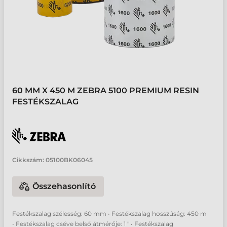
60 MM X 450 M ZEBRA 5100 PREMIUM RESIN
FESTÉKSZALAG
Cikkszám:
05100BK06045
Összehasonlító
Festékszalag szélesség: 60 mm • Festékszalag hosszúság: 450 m
• Festékszalag cséve belső átmérője: 1 " • Festékszalag