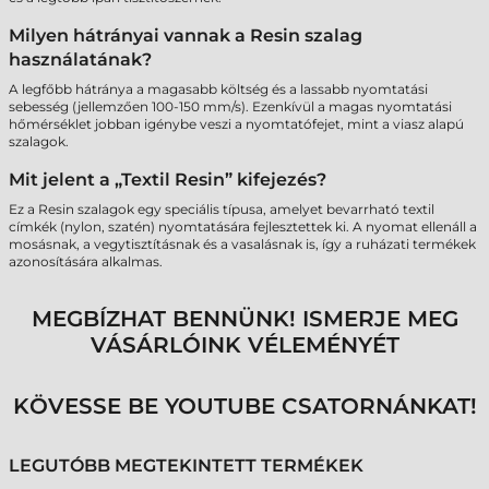
Milyen hátrányai vannak a Resin szalag
használatának?
A legfőbb hátránya a magasabb költség és a lassabb nyomtatási
sebesség (jellemzően 100-150 mm/s). Ezenkívül a magas nyomtatási
hőmérséklet jobban igénybe veszi a nyomtatófejet, mint a viasz alapú
szalagok.
Mit jelent a „Textil Resin” kifejezés?
Ez a Resin szalagok egy speciális típusa, amelyet bevarrható textil
címkék (nylon, szatén) nyomtatására fejlesztettek ki. A nyomat ellenáll a
mosásnak, a vegytisztításnak és a vasalásnak is, így a ruházati termékek
azonosítására alkalmas.
MEGBÍZHAT BENNÜNK! ISMERJE MEG
VÁSÁRLÓINK VÉLEMÉNYÉT
KÖVESSE BE YOUTUBE CSATORNÁNKAT!
LEGUTÓBB MEGTEKINTETT TERMÉKEK