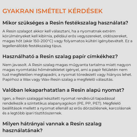
GYAKRAN ISMÉTELT KÉRDÉSEK
Mikor szükséges a Resin festékszalag használata?
A Resin szalagot akkor kell választani, ha a nyomatnak extrém
körülményeket kell kibírnia, például erős vegyszereket, oldószereket,
magas hőt (akár 150-200°C) vagy folyamatos kültéri igénybevételt. Ez a
legellenállóbb festékszalag típus.
Használható a Resin szalag papír címkékhez?
Nem javasolt. A Resin szalag magas műgyanta tartalma miatt nagyon
magas nyomtatási hőmérsékletet igényel, ami a papír felületén nem
tud megfelelően megtapadni, a nyomat töredezett vagy hiányos lehet.
Papírhoz a Wax vagy Wax-Resin szalag a megfelelő választás.
Valóban lekaparhatatlan a Resin alapú nyomat?
Igen, a Resin szalaggal készített nyomat rendkívüli tapadással
rendelkezik a szintetikus alapanyagokon (PE, PP, PET). Megfelelő
beállítások mellett a nyomat ellenáll az erős dörzsölésnek, karcolásnak
és a legtöbb ipari tisztítószernek.
Milyen hátrányai vannak a Resin szalag
használatának?