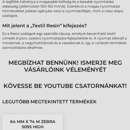
A legfőbb hátránya a magasabb költség és a lassabb nyomtatási
sebesség (jellemzően 100-150 mm/s). Ezenkívül a magas nyomtatási
hőmérséklet jobban igénybe veszi a nyomtatófejet, mint a viasz alapú
szalagok.
Mit jelent a „Textil Resin” kifejezés?
Ez a Resin szalagok egy speciális típusa, amelyet bevarrható textil
címkék (nylon, szatén) nyomtatására fejlesztettek ki. A nyomat ellenáll a
mosásnak, a vegytisztításnak és a vasalásnak is, így a ruházati termékek
azonosítására alkalmas.
MEGBÍZHAT BENNÜNK! ISMERJE MEG
VÁSÁRLÓINK VÉLEMÉNYÉT
KÖVESSE BE YOUTUBE CSATORNÁNKAT!
LEGUTÓBB MEGTEKINTETT TERMÉKEK
64 MM X 74 M ZEBRA
5095 HIGH