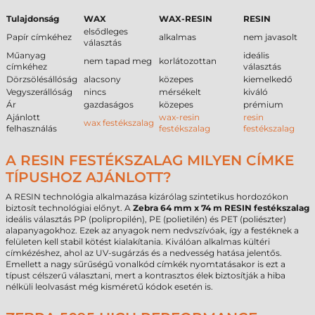
Tulajdonság
WAX
WAX-RESIN
RESIN
elsődleges
Papír címkéhez
alkalmas
nem javasolt
választás
Műanyag
ideális
nem tapad meg
korlátozottan
címkéhez
választás
Dörzsölésállóság
alacsony
közepes
kiemelkedő
Vegyszerállóság
nincs
mérsékelt
kiváló
Ár
gazdaságos
közepes
prémium
Ajánlott
wax-resin
resin
wax festékszalag
felhasználás
festékszalag
festékszalag
A RESIN FESTÉKSZALAG MILYEN CÍMKE
TÍPUSHOZ AJÁNLOTT?
A RESIN technológia alkalmazása kizárólag szintetikus hordozókon
biztosít technológiai előnyt. A
Zebra 64 mm x 74 m RESIN festékszalag
ideális választás PP (polipropilén), PE (polietilén) és PET (poliészter)
alapanyagokhoz. Ezek az anyagok nem nedvszívóak, így a festéknek a
felületen kell stabil kötést kialakítania. Kiválóan alkalmas kültéri
címkézéshez, ahol az UV-sugárzás és a nedvesség hatása jelentős.
Emellett a nagy sűrűségű vonalkód címkék nyomtatásakor is ezt a
típust célszerű választani, mert a kontrasztos élek biztosítják a hiba
nélküli leolvasást még kisméretű kódok esetén is.