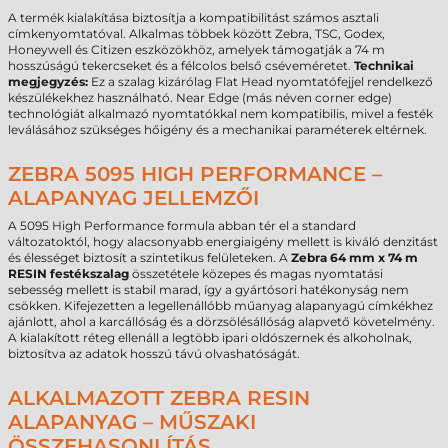
A termék kialakítása biztosítja a kompatibilitást számos asztali
címkenyomtatóval. Alkalmas többek között Zebra, TSC, Godex,
Honeywell és Citizen eszközökhöz, amelyek támogatják a 74 m
hosszúságú tekercseket és a félcolos belső cséveméretet.
Technikai
megjegyzés:
Ez a szalag kizárólag Flat Head nyomtatófejjel rendelkező
készülékekhez használható. Near Edge (más néven corner edge)
technológiát alkalmazó nyomtatókkal nem kompatibilis, mivel a festék
leválásához szükséges hőigény és a mechanikai paraméterek eltérnek.
ZEBRA 5095 HIGH PERFORMANCE –
ALAPANYAG JELLEMZŐI
A 5095 High Performance formula abban tér el a standard
változatoktól, hogy alacsonyabb energiaigény mellett is kiváló denzitást
és élességet biztosít a szintetikus felületeken. A
Zebra 64 mm x 74 m
RESIN festékszalag
összetétele közepes és magas nyomtatási
sebesség mellett is stabil marad, így a gyártósori hatékonyság nem
csökken. Kifejezetten a legellenállóbb műanyag alapanyagú címkékhez
ajánlott, ahol a karcállóság és a dörzsölésállóság alapvető követelmény.
A kialakított réteg ellenáll a legtöbb ipari oldószernek és alkoholnak,
biztosítva az adatok hosszú távú olvashatóságát.
ALKALMAZOTT ZEBRA RESIN
ALAPANYAG – MŰSZAKI
ÖSSZEHASONLÍTÁS