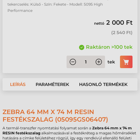
tekercselés: Külső • Szín: Fekete • Modell: 5095 High
Performance
2 000 Ft
nettó
(
2 540 Ft
)
Raktáron >100 tek
tek
LEÍRÁS
PARAMÉTEREK
HASONLÓ TERMÉKEK
ZEBRA 64 MM X 74 M RESIN
FESTÉKSZALAG (05095GS06407)
A termál-transzfer nyomtatási folyamat során a
Zebra 64 mm x 74 m
RESIN festékszalag
alkalmazásával a festékréteg a magas hőmérséklet
hatására a címke felületéhez rögzül, így egy rendkívül ellenálló felületi