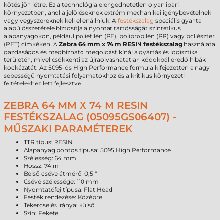
kötés jön létre. Ez a technológia elengedhetetlen olyan ipari
környezetben, ahol a jelöléseknek extrém mechanikai igénybevételnek
vagy vegyszereknek kell ellenállniuk. A
festékszalag
speciális gyanta
alapú összetétele biztosítja a nyomat tartósságát szintetikus
alapanyagokon, például polietilén (PE), polipropilén (PP) vagy poliészter
(PET) címkéken. A
Zebra 64 mm x 74 m RESIN festékszalag
használata
gazdaságos és megbízható megoldást kínál a gyártás és logisztika
területén, mivel csökkenti az újraolvashatatlan kódokból eredő hibák
kockázatát. Az 5095-ös High Performance formula kifejezetten a nagy
sebességű nyomtatási folyamatokhoz és a kritikus környezeti
feltételekhez lett fejlesztve.
ZEBRA 64 MM X 74 M RESIN
FESTÉKSZALAG (05095GS06407) -
MŰSZAKI PARAMÉTEREK
TTR típus: RESIN
Alapanyag pontos típusa: 5095 High Performance
Szélesség: 64 mm
Hossz: 74 m
Belső cséve átmérő: 0,5 "
Cséve szélessége: 110 mm
Nyomtatófej típusa: Flat Head
Festék rendezése: Középre
Tekercselés iránya: külső
Szín: Fekete