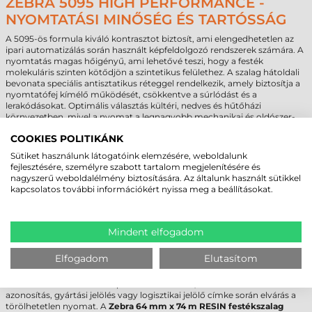
ZEBRA 5095 HIGH PERFORMANCE -
NYOMTATÁSI MINŐSÉG ÉS TARTÓSSÁG
A 5095-ös formula kiváló kontrasztot biztosít, ami elengedhetetlen az
ipari automatizálás során használt képfeldolgozó rendszerek számára. A
nyomtatás magas hőigényű, ami lehetővé teszi, hogy a festék
molekuláris szinten kötődjön a szintetikus felülethez. A szalag hátoldali
bevonata speciális antisztatikus réteggel rendelkezik, amely biztosítja a
nyomtatófej kímélő működését, csökkentve a súrlódást és a
lerakódásokat. Optimális választás kültéri, nedves és hűtőházi
környezetben, mivel a nyomat a legnagyobb mechanikai és oldószer-
vegyszer behatásnak is ellenáll.
COOKIES POLITIKÁNK
Szakmai figyelmeztetés:
A
Zebra 64 mm x 74 m RESIN festékszalag
Sütiket használunk látogatóink elemzésére, weboldalunk
szélessége mindig legyen néhány milliméterrel nagyobb, mint a
fejlesztésére, személyre szabott tartalom megjelenítésére és
nyomtatott címke szélessége. Ha a szalag és a címke azonos szélességű,
nagyszerű weboldalélmény biztosítására. Az általunk használt sütikkel
a címke érdes szélei közvetlenül érintkezhetnek a nyomtatófejjel, ami
kapcsolatos további információkért nyissa meg a beállításokat.
fokozott fejkopást és a nyomtató élettartamának csökkenését
eredményezi.
ZEBRA 64 MM X 74 M RESIN
Mindent elfogadom
FESTÉKSZALAG (05095GS06407) - KINEK
Elfogadom
Elutasítom
AJÁNLOTT?
A termék ideális azon B2B partnerek számára, akiknél a raktári
azonosítás, gyártási jelölés vagy logisztikai jelölő címke során elvárás a
törölhetetlen nyomat. A
Zebra 64 mm x 74 m RESIN festékszalag