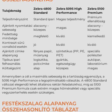
Zebra 4800
Zebra 5095 High
Zebra 5100
Tulajdonság
Standard
Performance
Premium
Prémium
Teljesítményszint
Standard ipari
Magas teljesítmény
ellenállóság
Ajánlott nyomtatási
alacsony -
alacsony -
magas
sebesség
közepes
közepes
Fedettség
megfelelő
kiváló
kiemelkedő
minősége
Kontraszt sűrű
jó
kiváló
kiváló
vonalkód esetén
Ajánlott címke
fényes papír,
szintetikus (PP, PE,
speciális
alapanyag
műanyag
PET)
poliészter
Tipikus ipari
logisztika,
gyártás,
autóipar,
felhasználás
polccímke
egészségügy
laboratórium
Költségszint
alap
közepes
magas
Amennyiben a cél a maximális sebesség és a tartósság egyensúlya, a
5095 High Performance a legoptimálisabb választás. A 4800 Standard
változat elegendő lehet általános raktári feladatokhoz, míg az 5100
Premium formula csak extrém magas hőmérséklet vagy speciális
vegyszerterhelés esetén szükséges.
FESTÉKSZALAG ALAPANYAG
ÖSSZEHASONLÍTÓ TÁBLÁZAT