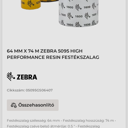
64 MM X 74 M ZEBRA 5095 HIGH
PERFORMANCE RESIN FESTÉKSZALAG
Cikkszám:
05095GS06407
Összehasonlító
Festékszalag szélesség: 64 mm • Festékszalag hosszúság: 74 m •
Festékszalag cséve belső átmérője: 0.5 " • Festékszalag