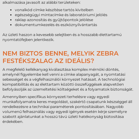
alkalmazása javasolt az alábbi területeken:
vonalkód címke készítése tartós kivitelben
egészségügyi mintacímke és laboratóriumi jelölés
raklap azonosítás és gyűjtőpontok jelölése
dokumentumkezelés és eszköznyilvántartás
Az üzleti haszon a kevesebb selejtben és a hosszabb élettartamú
nyomtatófejben jelentkezik.
NEM BIZTOS BENNE, MELYIK ZEBRA
FESTÉKSZALAG AZ IDEÁLIS?
A megfelelő kellékanyag kiválasztása komplex mérnöki döntés,
amelynél figyelembe kell venni a címke alapanyagát, a nyomtatási
sebességet és a végfelhasználói környezet hatásait. A technológiai
kompatibilitás és az élettartam közötti összefüggések alapvetően
befolyásolják az üzemeltetési költségeket és a folyamatok biztonságát.
Amennyiben specifikus környezeti terhelésre vagy egyedi
munkafolyamatra keres megoldást, szakértő csapatunk készséggel áll
rendelkezésre a technikai paraméterek pontosításában. Nagyobb
volumenű felhasználás vagy egyedi igények esetén kérje személyre
szabott ajánlatunkat a hosszú távú üzleti hatékonyság biztosítása
érdekében.