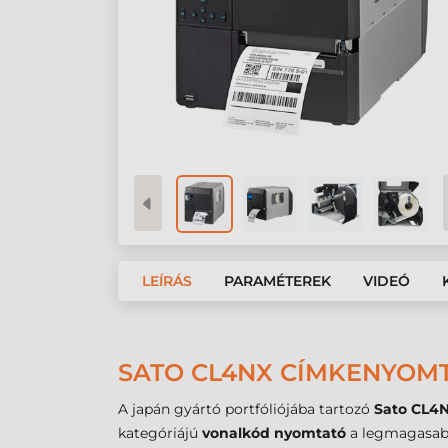
LEÍRÁS
PARAMÉTEREK
VIDEÓ
SATO CL4NX CÍMKENYOM
A japán gyártó portfóliójába tartozó
Sato CL4
kategóriájú
vonalkód nyomtató
a legmagasabb 