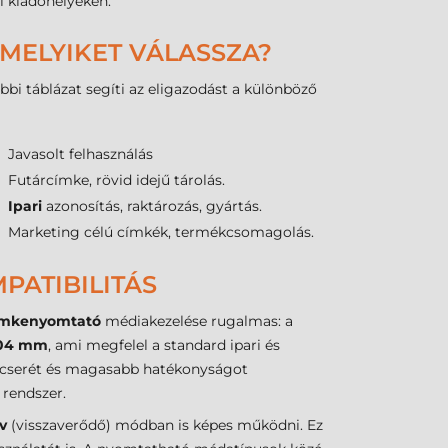
i kiadóhelyeken.
 MELYIKET VÁLASSZA?
bbi táblázat segíti az eligazodást a különböző
Javasolt felhasználás
Futárcímke, rövid idejű tárolás.
Ipari
azonosítás, raktározás, gyártás.
Marketing célú címkék, termékcsomagolás.
PATIBILITÁS
ímkenyomtató
médiakezelése rugalmas: a
04 mm
, ami megfelel a standard ipari és
cscserét és magasabb hatékonyságot
rendszer.
ív
(visszaverődő) módban is képes működni. Ez