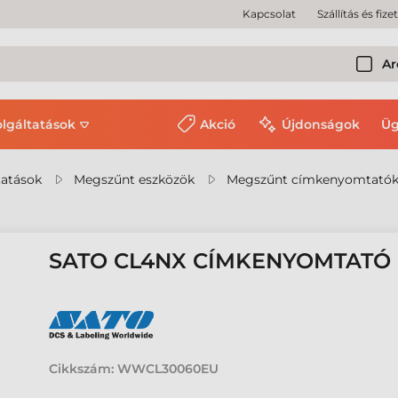
Kapcsolat
Szállítás és fize
Ar
olgáltatások
Akció
Újdonságok
Üg
tatások
Megszűnt eszközök
Megszűnt címkenyomtató
SATO CL4NX CÍMKENYOMTATÓ
Cikkszám:
WWCL30060EU