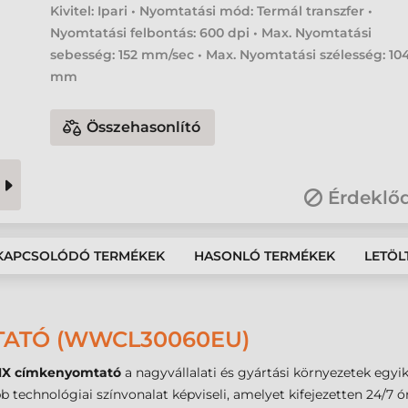
Kivitel: Ipari • Nyomtatási mód: Termál transzfer •
Nyomtatási felbontás: 600 dpi • Max. Nyomtatási
sebesség: 152 mm/sec • Max. Nyomtatási szélesség: 10
mm
Összehasonlító
Érdeklő
KAPCSOLÓDÓ TERMÉKEK
HASONLÓ TERMÉKEK
LETÖL
TATÓ (WWCL30060EU)
NX címkenyomtató
a nagyvállalati és gyártási környezetek egy
technológiai színvonalat képviseli, amelyet kifejezetten 24/7 ó