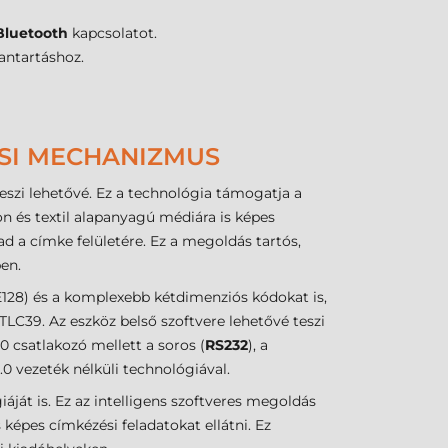
Bluetooth
kapcsolatot.
antartáshoz.
ÁSI MECHANIZMUS
szi lehetővé. Ez a technológia támogatja a
n és textil alapanyagú médiára is képes
ad a címke felületére. Ez a megoldás tartós,
en.
8) és a komplexebb kétdimenziós kódokat is,
LC39. Az eszköz belső szoftvere lehetővé teszi
0 csatlakozó mellett a soros (
RS232
), a
.0 vezeték nélküli technológiával.
ját is. Ez az intelligens szoftveres megoldás
képes címkézési feladatokat ellátni. Ez