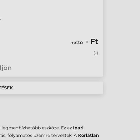
4
- Ft
nettó
(
-
)
djön
TÉSEK
ik legmeghízhatóbb eszköze. Ez az
ipari
rás, folyamatos üzemre terveztek. A
Korlátlan