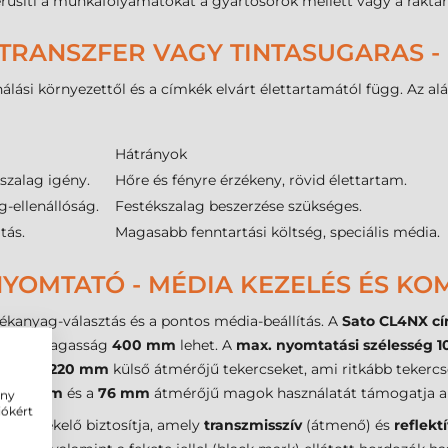
erűsíti a munkafolyamatokat a gyártósorok mellett vagy a raktár
TRANSZFER VAGY TINTASUGARAS -
álási környezettől és a címkék elvárt élettartamától függ. Az alá
Hátrányok
szalag igény.
Hőre és fényre érzékeny, rövid élettartam.
-ellenállóság.
Festékszalag beszerzése szükséges.
tás.
Magasabb fenntartási költség, speciális média.
YOMTATÓ - MÉDIA KEZELÉS ÉS KOM
ékanyag-választás és a pontos média-beállítás. A
Sato CL4NX c
imális magasság
400 mm
lehet. A
max. nyomtatási szélesség
1
gadni a
220 mm
külső átmérőjű tekercseket, ami ritkább teker
 a
40 mm
és a
76 mm
átmérőjű magok használatát támogatja a 
ény
iókért
mkeérzékelő biztosítja, amely
transzmisszív
(átmenő) és
reflekt