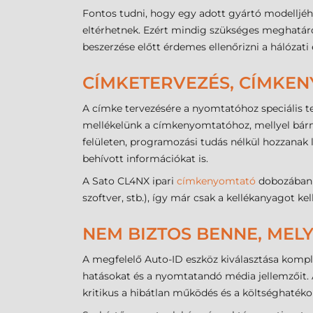
Fontos tudni, hogy egy adott gyártó modelljé
eltérhetnek. Ezért mindig szükséges meghatároz
beszerzése előtt érdemes ellenőrizni a hálózati
CÍMKETERVEZÉS, CÍMKE
A címke tervezésére a nyomtatóhoz speciális te
mellékelünk a címkenyomtatóhoz, mellyel bármi
felületen, programozási tudás nélkül hozzanak
behívott információkat is.
A Sato CL4NX ipari
címkenyomtató
dobozában 
szoftver, stb.), így már csak a kellékanyagot ke
NEM BIZTOS BENNE, MELY
A megfelelő Auto-ID eszköz kiválasztása komple
hatásokat és a nyomtatandó média jellemzőit.
kritikus a hibátlan működés és a költséghaték