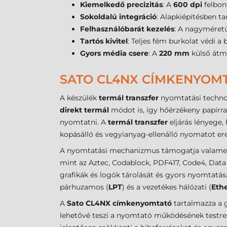
Kiemelkedő precizitás
: A
600 dpi
felbon
Sokoldalú integráció
: Alapkiépítésben t
Felhasználóbarát kezelés
: A nagyméretű
Tartós kivitel
: Teljes fém burkolat védi a
Gyors média csere
: A
220 mm
külső átm
SATO CL4NX CÍMKENYOMT
A készülék
termál transzfer
nyomtatási technol
direkt termál
módot is, így hőérzékeny papírr
nyomtatni. A
termál transzfer
eljárás lényege,
kopásálló és vegyianyag-ellenálló nyomatot ere
A nyomtatási mechanizmus támogatja valamenn
mint az Aztec, Codablock, PDF417, Code4, Data 
grafikák és logók tárolását és gyors nyomtatását 
párhuzamos (
LPT
) és a vezetékes hálózati (
Eth
A
Sato CL4NX címkenyomtató
tartalmazza a g
lehetővé teszi a nyomtató működésének testresz