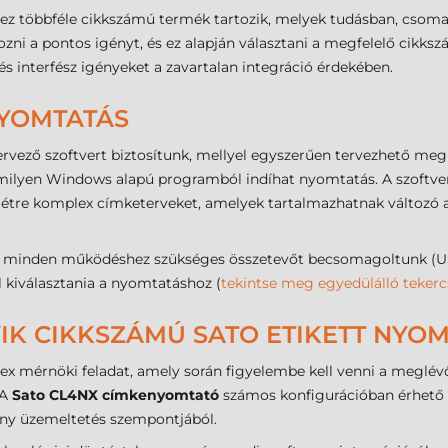
hez többféle cikkszámú termék tartozik, melyek tudásban, csom
ni a pontos igényt, és ez alapján választani a megfelelő cikks
 és interfész igényeket a zavartalan integráció érdekében.
NYOMTATÁS
rvező szoftvert biztosítunk, mellyel egyszerűen tervezhető meg
lyen Windows alapú programból indíhat nyomtatás. A szoftveres
 létre komplex címketerveket, amelyek tartalmazhatnak változó 
minden működéshez szükséges összetevőt becsomagoltunk (USB 
ll kiválasztania a nyomtatáshoz (
tekintse meg egyedülálló tekerc
IK CIKKSZÁMÚ SATO ETIKETT NYOM
x mérnöki feladat, amely során figyelembe kell venni a meglévő 
 A
Sato CL4NX címkenyomtató
számos konfigurációban érhető 
ony üzemeltetés szempontjából.