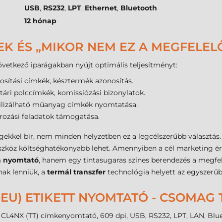
USB
,
RS232
,
LPT
,
Ethernet
,
Bluetooth
12 hónap
EK ÉS „MIKOR NEM EZ A MEGFELEL
vetkező iparágakban nyújt optimális teljesítményt:
ztosítási címkék, késztermék azonosítás.
aktári polccímkék, komissiózási bizonylatok.
erilizálható műanyag címkék nyomtatása.
ározási feladatok támogatása.
gekkel bír, nem minden helyzetben ez a legcélszerűbb választá
eszköz költséghatékonyabb lehet. Amennyiben a cél marketing ér
a nyomtató
, hanem egy tintasugaras színes berendezés a megfel
nak lenniük, a
termál transzfer
technológia helyett az egyszerűbb
EU) ETIKETT NYOMTATÓ - CSOMAG
o CL4NX (TT) címkenyomtató, 609 dpi, USB, RS232, LPT, LAN, Blue