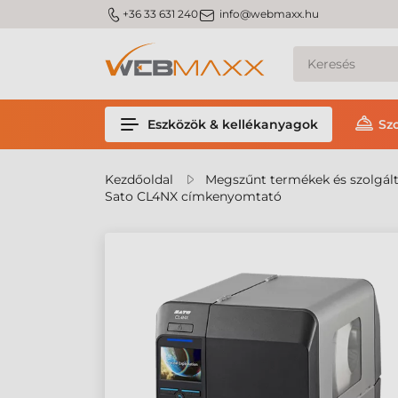
m_phone
m_email
+36 33 631 240
info@webmaxx.hu
Eszközök & kellékanyagok
Sz
Kezdőoldal
Megszűnt termékek és szolgál
Sato CL4NX címkenyomtató