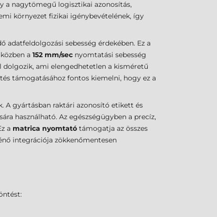
y a nagytömegű logisztikai azonosítás,
emi környezet fizikai igénybevételének, így
ő adatfeldolgozási sebesség érdekében. Ez a
miközben a
152 mm/sec
nyomtatási sebesség
l dolgozik, ami elengedhetetlen a kisméretű
ntés támogatásához fontos kiemelni, hogy ez a
. A gyártásban raktári azonosító etikett és
ára használható. Az egészségügyben a precíz,
Ez a
matrica nyomtató
támogatja az összes
rténő integrációja zökkenőmentesen
öntést: