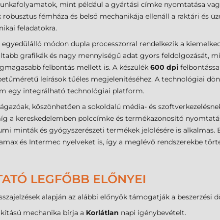
s munkafolyamatok, mint például a gyártási címke nyomtatása vag
 robusztus fémháza és belső mechanikája ellenáll a raktári és üz
ikai feladatokra.
 egyedülálló módon dupla processzorral rendelkezik a kiemelked
lultabb grafikák és nagy mennyiségű adat gyors feldolgozását, 
egmagasabb felbontás mellett is. A készülék
600 dpi
felbontássa
etűméretű leírások tűéles megjelenítéséhez. A technológiai dö
 egy integrálható technológiai platform.
eágazóak, köszönhetően a sokoldalú média- és szoftverkezelésnek
míg a kereskedelemben polccímke és termékazonosító nyomtatás
mi minták és gyógyszerészeti termékek jelölésére is alkalmas. 
Datamax és Intermec nyelveket is, így a meglévő rendszerekbe tö
ATÓ LEGFŐBB ELŐNYEI
sszajelzések alapján az alábbi előnyök támogatják a beszerzési d
akítású mechanika bírja a
Korlátlan
napi igénybevételt.