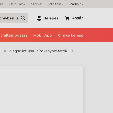
tés
Help-Desk
Szerviz
Letöltések
Márkáink
Kosár
chívban is
Belépés
yféltámogatás
Mobil App
Címke kereső
k
Megszűnt ipari címkenyomtatók