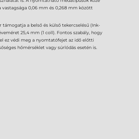
 használatát is. A nyomtatható médatípusok közé
édia vastagsága 0,06 mm és 0,268 mm között
er támogatja a belső és külső tekercselésű (Ink-
séveméret 25,4 mm (1 coll). Fontos szabály, hogy
el ez védi meg a nyomtatófejet az idő előtti
őséges hőmérséklet vagy súrlódás esetén is.