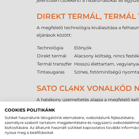
jelentősen csökkenti a hibaforrásokat és egysz
DIREKT TERMÁL, TERMÁL 
A megfelelő technológia kiválasztása a felhaszn
eljárások között:
Technológia
Előnyök
Direkt termál
Alacsony költség, nincs festék
Termál transzfer
Hosszú élettartam, vegyianyag
Tintasugaras
Színes, fotóminőségű nyomta
SATO CL4NX VONALKÓD N
A hatékony üzemeltetés alapja a megfelelő kell
minimális címkemagasság
8 mm
, míg a max
COOKIES POLITIKÁNK
logisztikai szabványoknak. A készülék képes fo
Sütiket használunk látogatóink elemzésére, weboldalunk fejlesztésére,
eredményez. A belső cséveméret tekintetében
személyre szabott tartalom megjelenítésére és nagyszerű weboldalélm
biztosítására. Az általunk használt sütikkel kapcsolatos további informác
A média pontos pozicionálását egy állítható cí
nyissa meg a beállításokat.