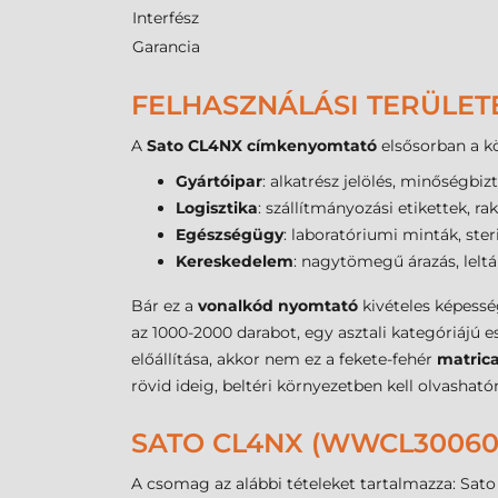
Interfész
Garancia
FELHASZNÁLÁSI TERÜLET
A
Sato CL4NX címkenyomtató
elsősorban a kö
Gyártóipar
: alkatrész jelölés, minőségbi
Logisztika
: szállítmányozási etikettek, r
Egészségügy
: laboratóriumi minták, st
Kereskedelem
: nagytömegű árazás, lelt
Bár ez a
vonalkód nyomtató
kivételes képessé
az 1000-2000 darabot, egy asztali kategóriájú 
előállítása, akkor nem ez a fekete-fehér
matric
rövid ideig, beltéri környezetben kell olvasható
SATO CL4NX (WWCL30060
A csomag az alábbi tételeket tartalmazza: Sat