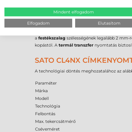
lehetővé teszi a stancolt címkék, a folytonos s
tartozik a normál papír, a különféle műanyag 
Mindent elfogadom
változhat, ami széles mozgásteret biztosít a sp
Elfogadom
Elutasítom
Mivel ez az
etikett nyomtató
termál transzfer
In és Ink-Out) szalagokat is, ami rugalmasságot
a
festékszalag
szélességének legalább 2 mm-re
kopástól. A
termál transzfer
nyomtatás biztosí
SATO CL4NX CÍMKENYOM
A technológiai döntés meghozatalához az alábbi
Paraméter
Márka
Modell
Technológia
Felbontás
Max. tekercsátmérő
Cséveméret