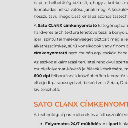
napi terhelhetőség biztosítja, hogy a kritiku
fennakadás nélkül valósuljanak meg. A készülék
hosszú távú megoldást kínál az azonosítástechn
A
Sato CL4NX címkenyomtató
kategóriájában
hardveres architektúra lehetővé teszi a bonyo
ipari szintű termelékenységet biztosít még a l
alkatrészcímkék, sűrű vonalkódok vagy finom b
címkenyomtató
nem csupán egy eszköz, hanem
Az eszköz alkalmazási területei rendkívül szert
munkafolyamat-követő jelölések készítésére, 
600 dpi
felbontásnak köszönhetően laboratóriu
elterjedt parancsnyelvet, beleértve a Zebra, 
kivitelezhető.
SATO CL4NX CÍMKENYOMT
A technológiai paraméterek és a felhasználói vi
Folyamatos 24/7 működés
: Az
ipari
kial