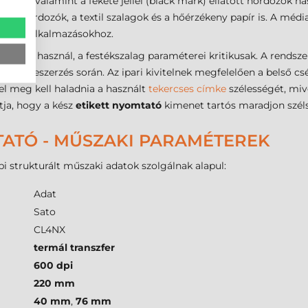
zalagok, valamint a fekete jellel (black mark) ellátott hordozók
alapú hordozók, a textil szalagok és a hőérzékeny papír is. A m
eciális alkalmazásokhoz.
eljárást használ, a festékszalag paraméterei kritikusak. A rendsz
 ad a beszerzés során. Az ipari kivitelnek megfelelően a belső c
l meg kell haladnia a használt
tekercses címke
szélességét, miv
tja, hogy a kész
etikett nyomtató
kimenet tartós maradjon széls
TATÓ - MŰSZAKI PARAMÉTEREK
 strukturált műszaki adatok szolgálnak alapul:
Adat
Sato
CL4NX
termál transzfer
600 dpi
220 mm
40 mm
,
76 mm