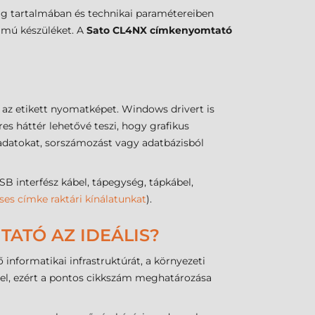
ag tartalmában és technikai paramétereiben
zámú készüléket. A
Sato CL4NX címkenyomtató
 az etikett nyomatképet. Windows drivert is
 háttér lehetővé teszi, hogy grafikus
adatokat, sorszámozást vagy adatbázisból
interfész kábel, tápegység, tápkábel,
ses címke raktári kínálatunkat
).
TATÓ AZ IDEÁLIS?
informatikai infrastruktúrát, a környezeti
el, ezért a pontos cikkszám meghatározása