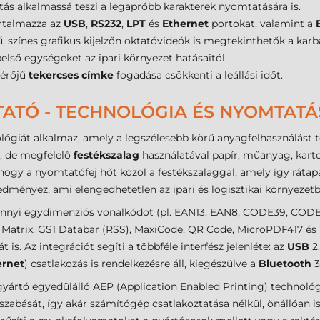
tás alkalmassá teszi a legapróbb karakterek nyomtatására is.
artalmazza az
USB
,
RS232
,
LPT
és
Ethernet
portokat, valamint a
, színes grafikus kijelzőn oktatóvideók is megtekinthetők a karb
 belső egységeket az ipari környezet hatásaitól.
érőjű
tekercses címke
fogadása csökkenti a leállási időt.
ATÓ - TECHNOLÓGIA ÉS NYOMTAT
ógiát alkalmaz, amely a legszélesebb körű anyagfelhasználást te
a, de megfelelő
festékszalag
használatával papír, műanyag, karto
 hogy a nyomtatófej hőt közöl a festékszalaggal, amely így rátap
dményez, ami elengedhetetlen az ipari és logisztikai környezetb
yi egydimenziós vonalkódot (pl. EAN13, EAN8, CODE39, CODE12
Matrix, GS1 Databar (RSS), MaxiCode, QR Code, MicroPDF417 és T
is. Az integrációt segíti a többféle interfész jelenléte: az
USB
2.
ernet
) csatlakozás is rendelkezésre áll, kiegészülve a
Bluetooth
3
yártó egyedülálló AEP (Application Enabled Printing) technológiá
abását, így akár számítógép csatlakoztatása nélkül, önállóan is 