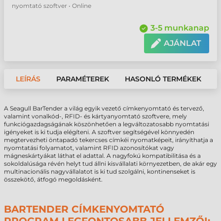
nyomtató szoftver • Online
3-5 munkanap
AJÁNLAT
LEÍRÁS
PARAMÉTEREK
HASONLÓ TERMÉKEK
A Seagull BarTender a világ egyik vezető címkenyomtató és tervező,
valamint vonalkód-, RFID- és kártyanyomtató szoftvere, mely
funkciógazdagságának köszönhetően a legváltozatosabb nyomtatási
igényeket is ki tudja elégíteni. A szoftver segítségével könnyedén
megtervezheti öntapadó tekercses címkéi nyomatképeit, irányíthatja a
nyomtatási folyamatot, valamint RFID azonosítókat vagy
mágneskártyákat láthat el adattal. A nagyfokú kompatibilitása és a
sokoldalúsága révén helyt tud állni kisvállalati környezetben, de akár egy
multinacionális nagyvállalatot is ki tud szolgálni, kontinenseket is
összekötő, átfogó megoldásként.
BARTENDER CÍMKENYOMTATÓ