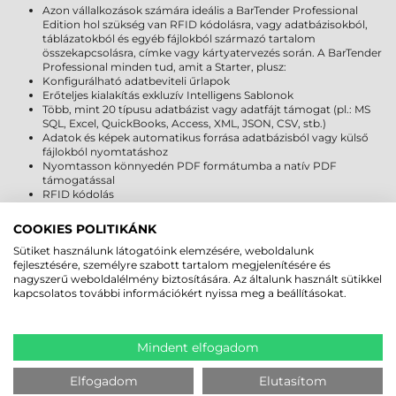
Azon vállalkozások számára ideális a BarTender Professional
Edition hol szükség van RFID kódolásra, vagy adatbázisokból,
táblázatokból és egyéb fájlokból származó tartalom
összekapcsolásra, címke vagy kártyatervezés során. A BarTender
Professional minden tud, amit a Starter, plusz:
Konfigurálható adatbeviteli űrlapok
Erőteljes kialakítás exkluzív Intelligens Sablonok
Több, mint 20 típusu adatbázist vagy adatfájt támogat (pl.: MS
SQL, Excel, QuickBooks, Access, XML, JSON, CSV, stb.)
Adatok és képek automatikus forrása adatbázisból vagy külső
fájlokból nyomtatáshoz
Nyomtasson könnyedén PDF formátumba a natív PDF
támogatással
RFID kódolás
PANTONE szín támogatás
Korlátlan számú címke nyomtató, vagy plasztik kártya nyomtató
COOKIES POLITIKÁNK
támogatása
Sütiket használunk látogatóink elemzésére, weboldalunk
fejlesztésére, személyre szabott tartalom megjelenítésére és
nagyszerű weboldalélmény biztosítására. Az általunk használt sütikkel
kapcsolatos további információkért nyissa meg a beállításokat.
MEGBÍZHAT BENNÜNK! ISMERJE MEG
VÁSÁRLÓINK VÉLEMÉNYÉT
Mindent elfogadom
KÖVESSE BE YOUTUBE CSATORNÁNKAT!
Elfogadom
Elutasítom