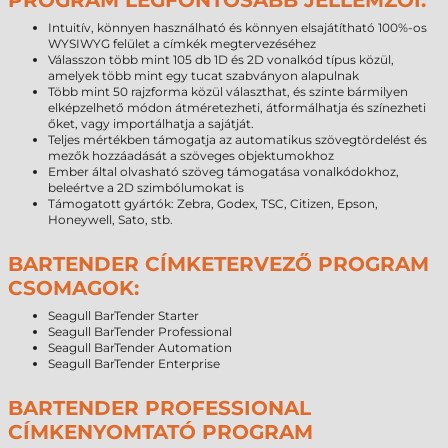
PROGRAM LEGFONTOSABB JELLEMZŐI:
Intuitív, könnyen használható és könnyen elsajátítható 100%-os
WYSIWYG felület a címkék megtervezéséhez
Válasszon több mint 105 db 1D és 2D vonalkód típus közül,
amelyek több mint egy tucat szabványon alapulnak
Több mint 50 rajzforma közül választhat, és szinte bármilyen
elképzelhető módon átméretezheti, átformálhatja és színezheti
őket, vagy importálhatja a sajátját.
Teljes mértékben támogatja az automatikus szövegtördelést és
mezők hozzáadását a szöveges objektumokhoz
Ember által olvasható szöveg támogatása vonalkódokhoz,
beleértve a 2D szimbólumokat is
Támogatott gyártók: Zebra, Godex, TSC, Citizen, Epson,
Honeywell, Sato, stb.
BARTENDER CÍMKETERVEZŐ PROGRAM
CSOMAGOK:
Seagull BarTender Starter
Seagull BarTender Professional
Seagull BarTender Automation
Seagull BarTender Enterprise
BARTENDER PROFESSIONAL
CÍMKENYOMTATÓ PROGRAM