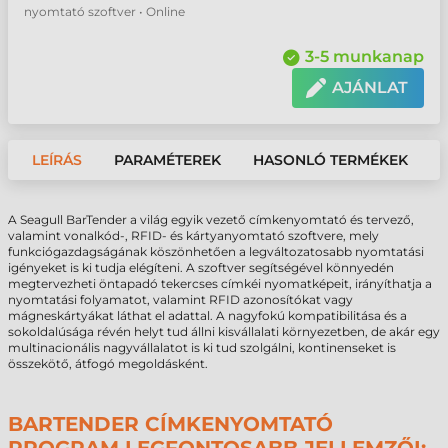
nyomtató szoftver • Online
3-5 munkanap
AJÁNLAT
LEÍRÁS
PARAMÉTEREK
HASONLÓ TERMÉKEK
A Seagull BarTender a világ egyik vezető címkenyomtató és tervező,
valamint vonalkód-, RFID- és kártyanyomtató szoftvere, mely
funkciógazdagságának köszönhetően a legváltozatosabb nyomtatási
igényeket is ki tudja elégíteni. A szoftver segítségével könnyedén
megtervezheti öntapadó tekercses címkéi nyomatképeit, irányíthatja a
nyomtatási folyamatot, valamint RFID azonosítókat vagy
mágneskártyákat láthat el adattal. A nagyfokú kompatibilitása és a
sokoldalúsága révén helyt tud állni kisvállalati környezetben, de akár egy
multinacionális nagyvállalatot is ki tud szolgálni, kontinenseket is
összekötő, átfogó megoldásként.
BARTENDER CÍMKENYOMTATÓ