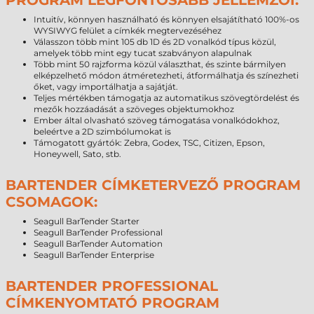
PROGRAM LEGFONTOSABB JELLEMZŐI:
Intuitív, könnyen használható és könnyen elsajátítható 100%-os
WYSIWYG felület a címkék megtervezéséhez
Válasszon több mint 105 db 1D és 2D vonalkód típus közül,
amelyek több mint egy tucat szabványon alapulnak
Több mint 50 rajzforma közül választhat, és szinte bármilyen
elképzelhető módon átméretezheti, átformálhatja és színezheti
őket, vagy importálhatja a sajátját.
Teljes mértékben támogatja az automatikus szövegtördelést és
mezők hozzáadását a szöveges objektumokhoz
Ember által olvasható szöveg támogatása vonalkódokhoz,
beleértve a 2D szimbólumokat is
Támogatott gyártók: Zebra, Godex, TSC, Citizen, Epson,
Honeywell, Sato, stb.
BARTENDER CÍMKETERVEZŐ PROGRAM
CSOMAGOK:
Seagull BarTender Starter
Seagull BarTender Professional
Seagull BarTender Automation
Seagull BarTender Enterprise
BARTENDER PROFESSIONAL
CÍMKENYOMTATÓ PROGRAM