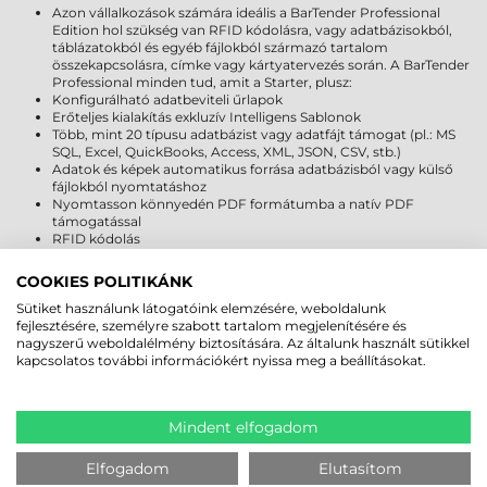
Azon vállalkozások számára ideális a BarTender Professional
Edition hol szükség van RFID kódolásra, vagy adatbázisokból,
táblázatokból és egyéb fájlokból származó tartalom
összekapcsolásra, címke vagy kártyatervezés során. A BarTender
Professional minden tud, amit a Starter, plusz:
Konfigurálható adatbeviteli űrlapok
Erőteljes kialakítás exkluzív Intelligens Sablonok
Több, mint 20 típusu adatbázist vagy adatfájt támogat (pl.: MS
SQL, Excel, QuickBooks, Access, XML, JSON, CSV, stb.)
Adatok és képek automatikus forrása adatbázisból vagy külső
fájlokból nyomtatáshoz
Nyomtasson könnyedén PDF formátumba a natív PDF
támogatással
RFID kódolás
PANTONE szín támogatás
Korlátlan számú címke nyomtató, vagy plasztik kártya nyomtató
COOKIES POLITIKÁNK
támogatása
Sütiket használunk látogatóink elemzésére, weboldalunk
fejlesztésére, személyre szabott tartalom megjelenítésére és
nagyszerű weboldalélmény biztosítására. Az általunk használt sütikkel
kapcsolatos további információkért nyissa meg a beállításokat.
MEGBÍZHAT BENNÜNK! ISMERJE MEG
VÁSÁRLÓINK VÉLEMÉNYÉT
Mindent elfogadom
KÖVESSE BE YOUTUBE CSATORNÁNKAT!
Elfogadom
Elutasítom