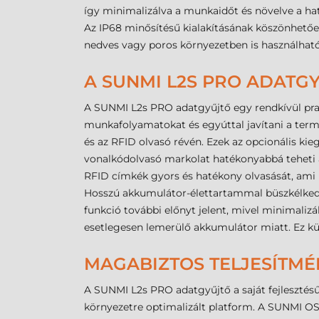
így minimalizálva a munkaidőt és növelve a ha
Az IP68 minősítésű kialakításának köszönhetően
nedves vagy poros környezetben is használható
A SUNMI L2S PRO ADATG
A SUNMI L2s PRO adatgyűjtő egy rendkívül prak
munkafolyamatokat és egyúttal javítani a term
és az RFID olvasó révén. Ezek az opcionális kie
vonalkódolvasó markolat hatékonyabbá teheti a
RFID címkék gyors és hatékony olvasását, ami h
Hosszú akkumulátor-élettartammal büszkélkedhet
funkció további előnyt jelent, mivel minimalizá
esetlegesen lemerülő akkumulátor miatt. Ez kü
MAGABIZTOS TELJESÍTMÉ
A SUNMI L2s PRO adatgyűjtő a saját fejlesztésű 
környezetre optimalizált platform. A SUNMI OS kif