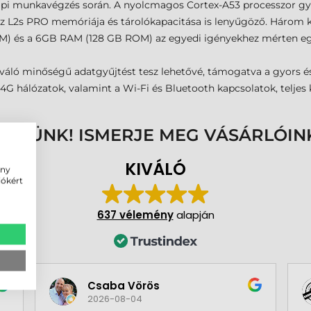
pi munkavégzés során. A nyolcmagos Cortex-A53 processzor gy
z L2s PRO memóriája és tárolókapacitása is lenyűgöző. Három kü
és a 6GB RAM (128 GB ROM) az egyedi igényekhez mérten egya
váló minőségű adatgyűjtést tesz lehetővé, támogatva a gyors é
G hálózatok, valamint a Wi-Fi és Bluetooth kapcsolatok, teljes
ENNÜNK! ISMERJE MEG VÁSÁRLÓIN
KIVÁLÓ
ény
iókért
637 vélemény
alapján
Csaba Vörös
2026-08-04