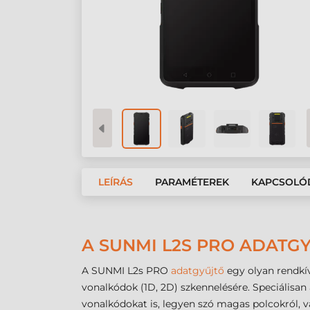
LEÍRÁS
PARAMÉTEREK
KAPCSOLÓ
A SUNMI L2S PRO ADATG
A SUNMI L2s PRO
adatgyűjtő
egy olyan rendkí
vonalkódok (1D, 2D) szkennelésére. Speciálisan
vonalkódokat is, legyen szó magas polcokról, 