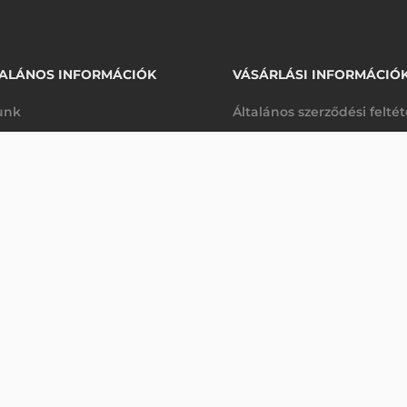
ALÁNOS INFORMÁCIÓK
VÁSÁRLÁSI INFORMÁCIÓ
unk
Általános szerződési felté
rhetőségek
Adatkezelési tájékoztató
180 530 Ft
nettó
arancia
Szállítási és fizetési feltét
anap
(
229 273 Ft
)
K
Jogi nyilatkozat
káink
Elállás a szerződéstől
k végleges törlése
Utalásos fizetési lehetősé
p-Desk
Legyen viszonteladónk