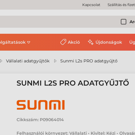
Kapcsolat
Szállítás és fize
Ar
olgáltatások
Akció
Újdonságok
Üg
Vállalati adatgyűjtők
Sunmi L2s PRO adatgyűjtő
SUNMI L2S PRO ADATGYŰJTŐ
Cikkszám:
P09064014
Felhasználói környezet: Vállalati • Kivitel: Kézi • Olvasá