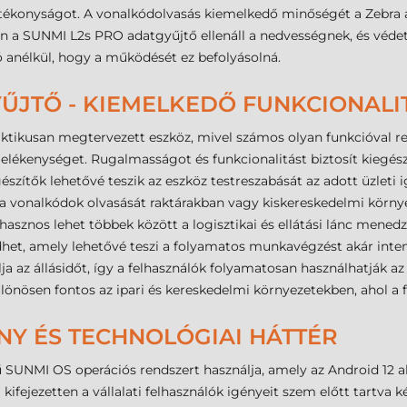
tékonyságot. A vonalkódolvasás kiemelkedő minőségét a Zebra ál
 a SUNMI L2s PRO adatgyűjtő ellenáll a nedvességnek, és védett 
 anélkül, hogy a működését ez befolyásolná.
YŰJTŐ - KIEMELKEDŐ FUNKCIONALI
tikusan megtervezett eszköz, mivel számos olyan funkcióval ren
elékenységet. Rugalmasságot és funkcionalitást biztosít kiegész
gészítők lehetővé teszik az eszköz testreszabását az adott üzleti 
 vonalkódok olvasását raktárakban vagy kiskereskedelmi környe
asznos lehet többek között a logisztikai és ellátási lánc mene
, amely lehetővé teszi a folyamatos munkavégzést akár intenzív
lja az állásidőt, így a felhasználók folyamatosan használhatják a
lönösen fontos az ipari és kereskedelmi környezetekben, ahol 
NY ÉS TECHNOLÓGIAI HÁTTÉR
SUNMI OS operációs rendszert használja, amely az Android 12 alapj
ejezetten a vállalati felhasználók igényeit szem előtt tartva kész