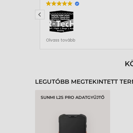
Rendben volt a rendelésem
Olvass tovább
K
LEGUTÓBB MEGTEKINTETT TE
SUNMI L2S PRO ADATGYŰJTŐ