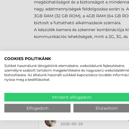
megbízhatóságot és a biztonságot a mindenna
nagy adatmennyiségek feldolgozása során is. A
3GB RAM (32 GB ROM), a 4GB RAM (64 GB ROM) 
biztosít a futtatható alkalmazások számára.
A készülék kamera és szkenner kombinációja ki
kommunikációs lehetőségek, mint a 2G, 3G, és 4
MEGBÍZHAT B
COOKIES POLITIKÁNK
Sütiket használunk látogatóink elemzésére, weboldalunk fejlesztésére,
személyre szabott tartalom megjelenítésére és nagyszerű weboldalélm
biztosítására. Az általunk használt sütikkel kapcsolatos további informác
nyissa meg a beállításokat.
Mindent elfogadom
Elfogadom
Elutasítom
Rucska Dániel
2026-05-29