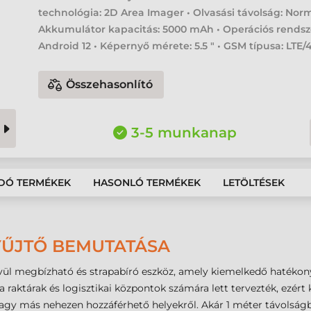
technológia: 2D Area Imager • Olvasási távolság: Norm
Akkumulátor kapacitás: 5000 mAh • Operációs rendsz
Android 12 • Képernyő mérete: 5.5 " • GSM típusa: LTE/
Összehasonlító
3-5 munkanap
DÓ TERMÉKEK
HASONLÓ TERMÉKEK
LETÖLTÉSEK
YŰJTŐ BEMUTATÁSA
vül megbízható és strapabíró eszköz, amely kiemelkedő hatékon
 a raktárak és logisztikai központok számára lett tervezték, ezé
vagy más nehezen hozzáférhető helyekről. Akár 1 méter távolságb