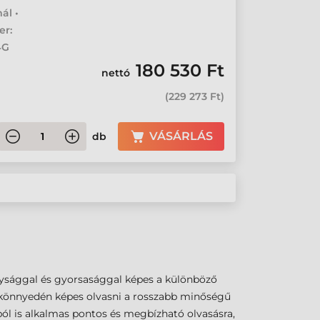
ál •
er:
4G
180 530 Ft
nettó
(
229 273 Ft
)
VÁSÁRLÁS
db
ysággal és gyorsasággal képes a különböző
rt könnyedén képes olvasni a rosszabb minőségű
ól is alkalmas pontos és megbízható olvasásra,