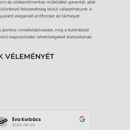
ors és zökkenőmentes működést garantál, akár
lönböző felszereltség közül választhatunk: a
ránt elegendő erőforrást és tárhelyet
s pontos vonalkódolvasást, míg a különböző
 körű kapcsolódási lehetőségeket biztosítanak.
K VÉLEMÉNYÉT
Éva Korbács
A bol
2026-08-03
2026-