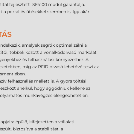
tal fejlesztett SE4100 modul garantálja.
a porral és ütésekkel szemben is, így akár
TÁS
delkezik, amelyek segítik optimalizálni a
ítői, többek között a vonalkódolvasó markolat
igényekhez és felhasználási környezethez. A
zetekben, míg az RFID olvasó lehetővé teszi az
dzsmentjében.
 felhasználás mellett is. A gyors töltési
z eszközt anélkül, hogy aggódniuk kellene az
a folyamatos munkavégzés elengedhetetlen.
aira épülő, kifejezetten a vállalati
ült, biztosítva a stabilitást, a