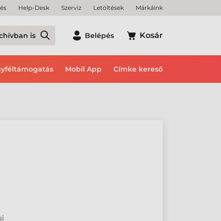
tés
Help-Desk
Szerviz
Letöltések
Márkáink
Kosár
chívban is
Belépés
yféltámogatás
Mobil App
Címke kereső
si