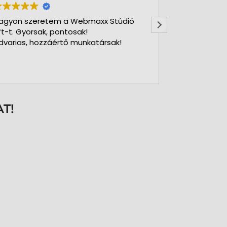
agyon szeretem a Webmaxx Stúdió
Gyors precíz
ft-t. Gyorsak, pontosak!
dvarias, hozzáértő munkatársak!
T!