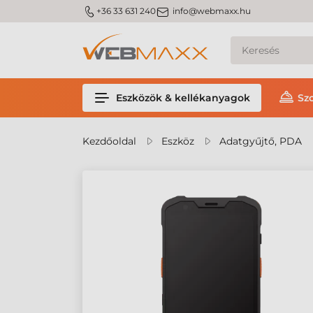
m_phone
m_email
+36 33 631 240
info@webmaxx.hu
Eszközök & kellékanyagok
Sz
Kezdőoldal
Eszköz
Adatgyűjtő, PDA