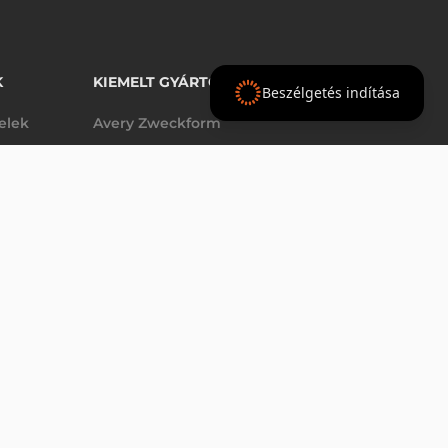
K
KIEMELT GYÁRTÓINK
Beszélgetés indítása
telek
Avery Zweckform
Datalogic
elek
Epson
VÁSÁRLÁS
db
Godex
Tezeko
g
TSC
Zebra