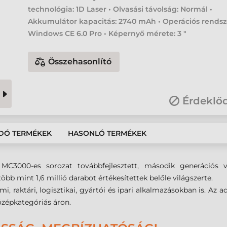
technológia: 1D Laser • Olvasási távolság: Normál •
Akkumulátor kapacitás: 2740 mAh • Operációs rendsz
Windows CE 6.0 Pro • Képernyő mérete: 3 "
Összehasonlító
Érdeklő
DÓ TERMÉKEK
HASONLÓ TERMÉKEK
C3000-es sorozat továbbfejlesztett, második generációs v
öbb mint 1,6 millió darabot értékesítettek belőle világszerte.
mi, raktári, logisztikai, gyártói és ipari alkalmazásokban is. Az
özépkategóriás áron.