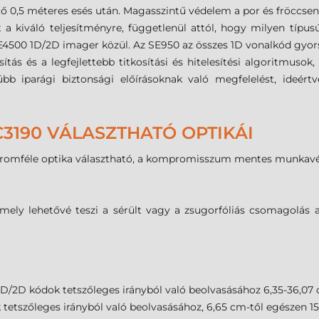
,5 méteres esés után. Magasszintű védelem a por és fröccsenő
 a kiváló teljesítményre, függetlenül attól, hogy milyen típus
500 1D/2D imager közül. Az SE950 az összes 1D vonalkód gyors 
sítás és a legfejlettebb titkosítási és hitelesítési algoritmuso
bb iparági biztonsági előírásoknak való megfelelést, ideért
190 VÁLASZTHATÓ OPTIKÁI
romféle optika választható, a kompromisszum mentes munkavé
mely lehetővé teszi a sérült vagy a zsugorfóliás csomagolás a
D/2D kódok tetszőleges irányból való beolvasásához 6,35-36,07
etszőleges irányból való beolvasásához, 6,65 cm-től egészen 15