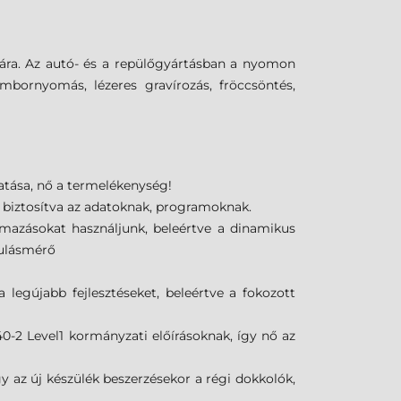
ára. Az autó- és a repülőgyártásban a nyomon
mbornyomás, lézeres gravírozás, fröccsöntés,
tása, nő a termelékenység!
t biztosítva az adatoknak, programoknak.
lmazásokat használjunk, beleértve a dinamikus
sulásmérő
legújabb fejlesztéseket, beleértve a fokozott
0-2 Level1 kormányzati előírásoknak, így nő az
 az új készülék beszerzésekor a régi dokkolók,