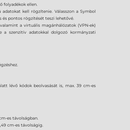
 folyadékok ellen.
ú adatokat kell rögzítenie. Válasszon a Symbol
és pontos rögzítését teszi lehetővé.
k, valamint a virtuális magánhálózatok (VPN-ek)
ve a szenzitív adatokkal dolgozó kormányzati
gzéshez.
latt lévő kódok beolvasását is, max. 39 cm-es
 cm-es távolságban.
,49 cm-es távolságig.