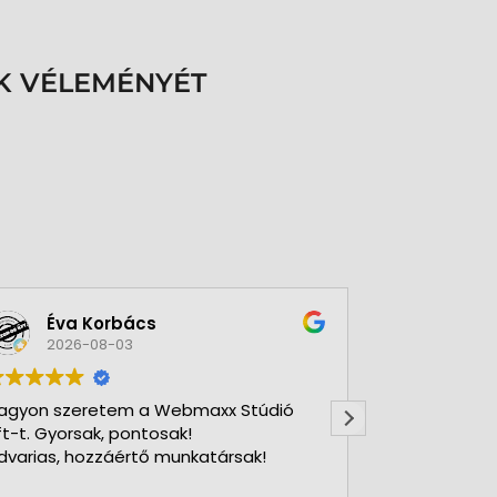
K VÉLEMÉNYÉT
Éva Korbács
A bol
2026-08-03
2026-
agyon szeretem a Webmaxx Stúdió
Gyors precíz
ft-t. Gyorsak, pontosak!
dvarias, hozzáértő munkatársak!