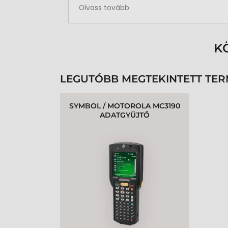
Rendben volt a rendelésem
Olvass tovább
K
LEGUTÓBB MEGTEKINTETT TE
SYMBOL / MOTOROLA MC3190
ADATGYŰJTŐ