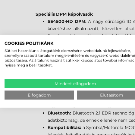
Speciális DPM képolvasók
SE4500-HD DPM:
A nagy sűrűségű 1D é
követéshez alkalmazott, közvetlen alka
öntvényezés) tetszőleges irányból való be
COOKIES POLITIKÁNK
MOTOROLA/SYMBOL MC30
Sütiket használunk látogatóink elemzésére, weboldalunk fejlesztésére,
személyre szabott tartalom megjelenítésére és nagyszerű weboldalélm
biztosítására. Az általunk használt sütikkel kapcsolatos további informác
Processzor:
a Marvell PXA320 @ 624 MHz-
nyissa meg a beállításokat.
Memória:
a memória jelentős növelése el
IST (Interactive Sensor Technology) (o
Mindent elfogadom
képernyő tájolást, energiagazdálkodási 
adataihoz egyedi alkalmazások számára.
Elfogadom
Elutasítom
Operációs rendszer:
Microsoft Windows
rugalmasságot és a biztonságot.
Bluetooth:
Bluetooth 2.1 EDR technológi
adatbiztonság, de ennek ellenére nem csö
Kompatibilitás:
a Symbol/Motorola MC319
kábelek, fejhallgatók is megtarthatók és