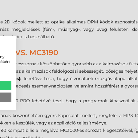
s 2D kódok mellett az optika alkalmas DPM kódok azonosítás
trész megjelölések (fém-, műanyag-, vagy üveg felületen: do
olvasására is használható.
00 VS. MC3190
ény
iókért
es processzornak köszönhetően gyorsabb az alkalmazások futta
ősegíti az alkalmazások feldolgozási sebességét, bőséges helye
pcionális):
lehetővé teszi, hogy élvonalbeli mozgás-alapú alka
és a szabadesés eseménynaplózása, valamint hozzáférést a gyor
 CE 6.0 PRO lehetővé teszi, hogy a programok kihasználják a 
ának köszönhetően gyors kapcsolat mellett, megfelel a FIPS 14
kken a készülék, vagy az applikáció teljesítménye.
0 kompatibilis a meglévő MC3000-es sorozat kiegészítőivel, így
 tovább használhatók.