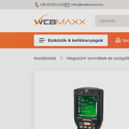
m_phone
m_email
+36 33 631 240
info@webmaxx.hu
Eszközök & kellékanyagok
Sz
Kezdőoldal
Megszűnt termékek és szolgál