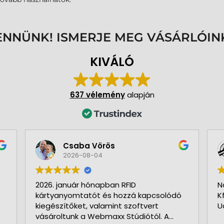
ENNÜNK! ISMERJE MEG VÁSÁRLÓIN
KIVÁLÓ
637 vélemény
alapján
Csaba Vörös
2026-08-04
2026. január hónapban RFID
N
kártyanyomtatót és hozzá kapcsolódó
K
kiegészítőket, valamint szoftvert
U
vásároltunk a Webmaxx Stúdiótól. A