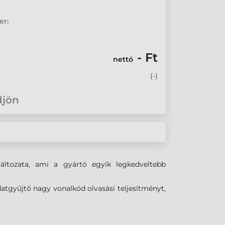
er:
- Ft
nettó
(
-
)
djön
áltozata, ami a gyártó egyik legkedveltebb
 adatgyűjtő nagy vonalkód olvasási teljesítményt,