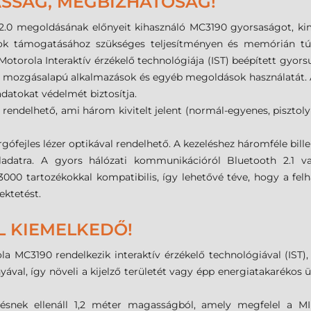
SSÁG, MEGBÍZHATÓSÁG!
 2.0 megoldásának előnyeit kihasználó MC3190 gyorsaságot, k
sok támogatásához szükséges teljesítményen és memórián túl
otorola Interaktív érzékelő technológiája (IST) beépített gyorsu
ú mozgásalapú alkalmazások és egyéb megoldások használatát. A 
datokat védelmét biztosítja.
 rendelhető, ami három kivitelt jelent (normál-egyenes, pisztol
orgófejles lézer optikával rendelhető. A kezeléshez háromféle bil
eladatra. A gyors hálózati kommunikációról Bluetooth 2.1 
tartozékokkal kompatibilis, így lehetővé téve, hogy a felhas
ektetést.
L KIEMELKEDŐ!
a MC3190 rendelkezik interaktív érzékelő technológiával (IST)
yával, így növeli a kijelző területét vagy épp energiatakaréko
jtésnek ellenáll 1,2 méter magasságból, amely megfelel a 