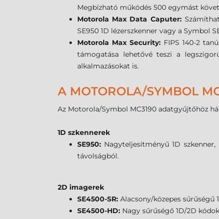
Megbízható működés 500 egymást követő 0
Motorola Max Data Caputer:
Számíthat
SE950 1D lézerszkenner vagy a Symbol SE4
Motorola Max Security:
FIPS 140-2 tanú
támogatása lehetővé teszi a legszigorú
alkalmazásokat is.
A MOTOROLA/SYMBOL MC3
Az Motorola/Symbol MC3190 adatgyűjtőhöz há
1D szkennerek
SE950:
Nagyteljesítményű 1D szkenner, 
távolságból.
2D imagerek
SE4500-SR:
Alacsony/közepes sűrűségű 1
SE4500-HD:
Nagy sűrűségő 1D/2D kódok t