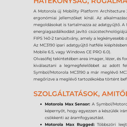
HATÉKONYSÁG, RUGALMA
A Motorola új Mobility Platform Architecture
ergonómiai jellemzőket kínál. Az alkalmazá
megoldásokat is tartalmazza az adatgyűjtő. A M
energiagazdálkodást javító csúcstechnológiáj
FIPS 140-2 tanúsítvány, amely a legkényesebb a
Az MC3190 ipari adatgyűjtő hatféle kiépítésben
Mobile 6.5, vagy Windows CE PRO 6.0).
Olvasófej tekintetében area imager, lézer, és f
kiválasztani a legmegfelelőbbet az adott f
Symbol/Motorola MC3190 a már meglévő MC3000 
megőrizve a meglévő tartozékokba történt bef
SZOLGÁLTATÁSOK, AMITŐ
Motorola Max Sensor:
A Symbol/Motorol
képernyőt, hogy egyezzen a készülék irán
csökkenti az áramfogyasztást.
Motorola Max Rugged:
Többszöri lee