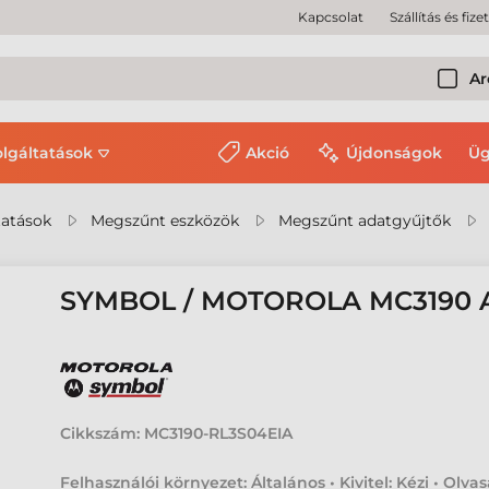
Kapcsolat
Szállítás és fize
Ar
olgáltatások
Akció
Újdonságok
Üg
tatások
Megszűnt eszközök
Megszűnt adatgyűjtők
SYMBOL / MOTOROLA MC3190
Cikkszám:
MC3190-RL3S04EIA
Felhasználói környezet: Általános • Kivitel: Kézi • Olvas