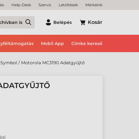
tés
Help-Desk
Szerviz
Letöltések
Márkáink
Kosár
chívban is
Belépés
yféltámogatás
Mobil App
Címke kereső
Symbol / Motorola MC3190 Adatgyűjtő
 ADATGYŰJTŐ
ási