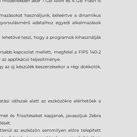
 modellekben akár 1 GB RAM és 4 GB Flash is
lmazásokat használjunk, beleértve a dinamikus
gyorsulásmérő adataihoz egyedi alkalmazások
lehetővé teszi, hogy a programok kihasználják
rsabb kapcsolat mellett, megfelel a FIPS 140-2
 az applikáció teljesítménye.
 az új készülék beszerzésekor a régi dokkolók,
tási időszak alatt az eszközökre elérhetőek a
met és frissítéseket kapjanak, javasoljuk Zebra
lését.
tlenül az eszközön semmilyen előre telepített