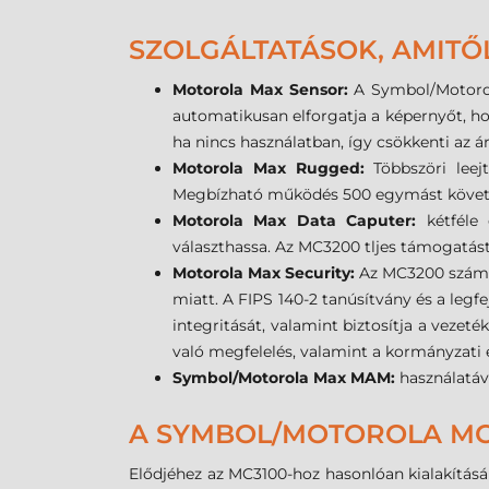
SZOLGÁLTATÁSOK, AMITŐ
Motorola Max Sensor:
A Symbol/Motorol
automatikusan elforgatja a képernyőt, ho
ha nincs használatban, így csökkenti az 
Motorola Max Rugged:
Többszöri leej
Megbízható működés 500 egymást követő 0
Motorola Max Data Caputer:
kétféle 
választhassa. Az MC3200 tljes támogatást 
Motorola Max Security:
Az MC3200 számos
miatt. A FIPS 140-2 tanúsítvány és a legfe
integritását, valamint biztosítja a vezet
való megfelelés, valamint a kormányzati 
Symbol/Motorola Max MAM:
használatáva
A SYMBOL/MOTOROLA MC3
Elődjéhez az MC3100-hoz hasonlóan kialakításáb