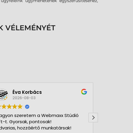
k ügyfeleink ügymenetének egyszerűsítéséhez,
K VÉLEMÉNYÉT
Éva Korbács
A bol
2026-08-03
2026-
agyon szeretem a Webmaxx Stúdió
Gyors precíz
ft-t. Gyorsak, pontosak!
dvarias, hozzáértő munkatársak!