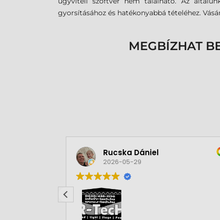
ügyviteli szoftver nem található. Az általu
gyorsításához és hatékonyabbá tételéhez. Vásárl
MEGBÍZHAT B
Rucska Dániel
2026-05-29