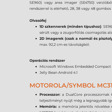
SE960) vagy area imager (SE4750) verziób
rendszerrel is elérhető, 28, 38 vagy 48 gombos b
Olvasófej
1D szkennerek (minden típushoz)
:
SE96
sérült vagy a zsugorfóliás csomagolás ala
2D imagerek (csak a normál és pisztol
max. 92,2 cm-es távolságból.
Operációs rendszer
Microsoft Windows Embedded Compact 
Jelly Bean Android 4.1
MOTOROLA/SYMBOL MC310
Processzor:
a DualCore processzornak 
teljesítményt nyújt még a legnagyobb ig
Memória:
a memória jelentős növelése e