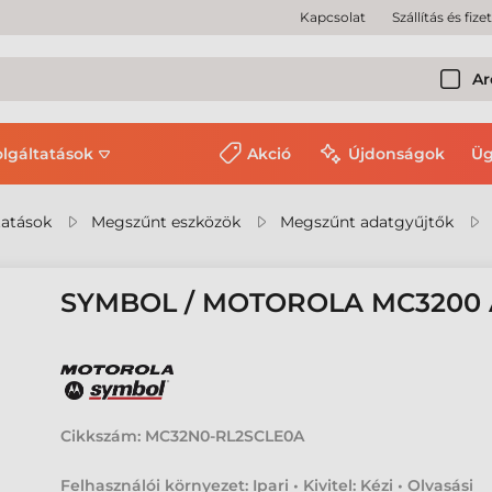
Kapcsolat
Szállítás és fize
Ar
olgáltatások
Akció
Újdonságok
Üg
tatások
Megszűnt eszközök
Megszűnt adatgyűjtők
SYMBOL / MOTOROLA MC3200
Cikkszám:
MC32N0-RL2SCLE0A
Felhasználói környezet: Ipari • Kivitel: Kézi • Olvasási