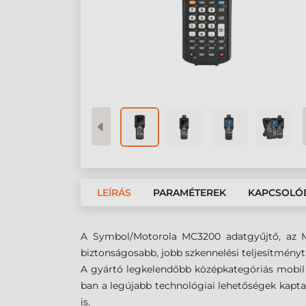
LEÍRÁS
PARAMÉTEREK
KAPCSOLÓ
A Symbol/Motorola MC3200 adatgyűjtő, az M
biztonságosabb, jobb szkennelési teljesítményt 
A gyártó legkelendőbb középkategóriás mobil t
ban a legújabb technológiai lehetőségek kaptak 
is.