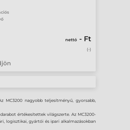
ációs
yő
- Ft
nettó
(
-
)
djön
Az MC3200 nagyobb teljesítményű, gyorsabb,
darabot értékesítettek világszerte. Az MC3200-
i, logisztikai, gyártói és ipari alkalmazásokban