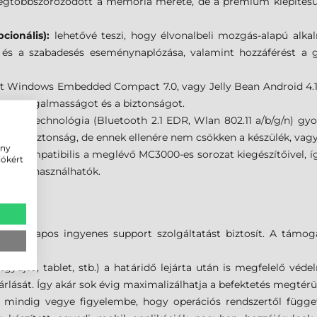
megtöbbszöröződött a memória mérete, de a prémium kiépítésű
pcionális):
lehetővé teszi, hogy élvonalbeli mozgás-alapú alka
i és a szabadesés eseménynaplózása, valamint hozzáférést a 
ft Windows Embedded Compact 7.0, vagy Jelly Bean Android 4.1 
kozott rugalmasságot és a biztonságot.
lküli technológia (Bluetooth 2.1 EDR, Wlan 802.11 a/b/g/n) gyo
z adatbiztonság, de ennek ellenére nem csökken a készülék, vagy
ény
 kompatibilis a meglévő MC3000-es sorozat kiegészítőivel, így
iókért
 tovább használhatók.
SZ!
 90 napos ingyenes support szolgáltatást biztosít. A támoga
űjtő, tablet, stb.) a határidő lejárta után is megfelelő védel
árlását. Így akár sok évig maximalizálhatja a befektetés megtérü
n mindig vegye figyelembe, hogy operációs rendszertől függe