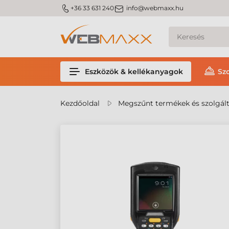
m_phone
m_email
+36 33 631 240
info@webmaxx.hu
Eszközök & kellékanyagok
Sz
Kezdőoldal
Megszűnt termékek és szolgál