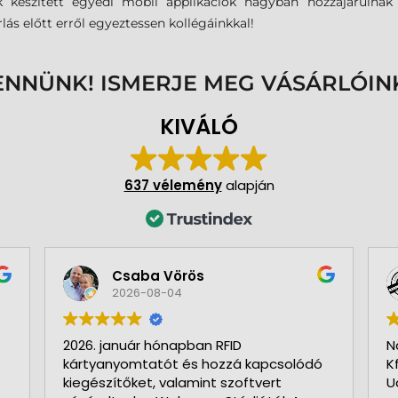
nk készített egyedi mobil applikációk nagyban hozzájárulna
ás előtt erről egyeztessen kollégáinkkal!
ENNÜNK! ISMERJE MEG VÁSÁRLÓIN
KIVÁLÓ
637 vélemény
alapján
Csaba Vörös
2026-08-04
2026. január hónapban RFID
N
kártyanyomtatót és hozzá kapcsolódó
K
kiegészítőket, valamint szoftvert
U