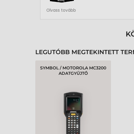
Rendben volt a rendelésem
Olvass tovább
K
LEGUTÓBB MEGTEKINTETT TE
SYMBOL / MOTOROLA MC3200
ADATGYŰJTŐ