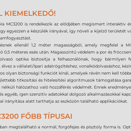
L KIEMELKEDŐ!
a MC3200 is rendelkezik az elődjében megismert interaktív érz
gy egyezzen a készülék irányával, így növeli a kijelző terület
áramfogyasztást.
tésnek ellenáll 1,2 méter magasságból, amely megfelel a M
,5 méteres esés után. Magasszintű védelem a por és fröccsenő
olvasó optika biztosítja a felhasználónak, hogy bármilyen f
élvez a vállalati/Ipari adatrögzítéshez, vonalkódolvasáshoz, kézí
 olyan biztonsági funkciót kínál, amelyek révén nem kell töb
jlettebb titkosítási és hitelesítési algoritmusok támogatása gara
ék nélküli hálózathoz való hozzáférés védelmét. Ennek eredménye
és egyéb, igen szenzitív adatokkal dolgozó alkalmazásokkal kapc
l irányítása alatt tarthatja az eszközön található applikációkat.
200 FŐBB TÍPUSAI
an megtalálható a normál, forgófejes és pisztoly forma is. Opt