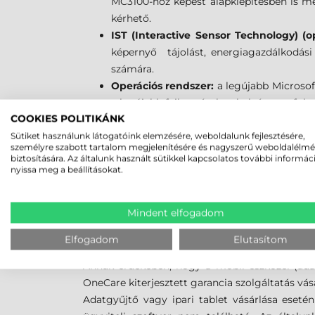
MC3100-hoz képest alapkiépítésben is 
kérhető.
IST (Interactive Sensor Technology) (o
képernyő tájolást, energiagazdálkodás
számára.
Operációs rendszer:
a legújabb Microso
a legújabb fejlesztéseket, beleértve a fo
COOKIES POLITIKÁNK
Bluetooth & Wlan:
a legújabb vezeték né
Level1 kormányzati előírásoknak, így nő a
Sütiket használunk látogatóink elemzésére, weboldalunk fejlesztésére,
személyre szabott tartalom megjelenítésére és nagyszerű weboldalélm
Kompatibilitás:
a Symbol/Motorola MC3200
biztosítására. Az általunk használt sütikkel kapcsolatos további informác
kábelek, fejhallgatók is megtarthatók és
nyissa meg a beállításokat.
LEGYEN MINDIG NAPRAKÉ
Mindent elfogadom
A Zebra Technologies termékeihez alapesetben
Elfogadom
Elutasítom
biztonsági és operációs rendszer frissítések is.
Annak érdekében, hogy a mobil eszközei (adatgy
OneCare kiterjesztett garancia szolgáltatás vás
Adatgyűjtő vagy ipari tablet vásárlása eseté