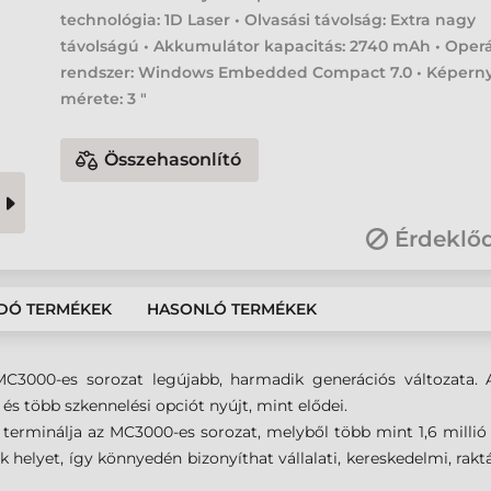
technológia: 1D Laser • Olvasási távolság: Extra nagy
távolságú • Akkumulátor kapacitás: 2740 mAh • Oper
rendszer: Windows Embedded Compact 7.0 • Képern
mérete: 3 "
Összehasonlító
Érdeklő
DÓ TERMÉKEK
HASONLÓ TERMÉKEK
C3000-es sorozat legújabb, harmadik generációs változata. 
és több szkennelési opciót nyújt, mint elődei.
erminálja az MC3000-es sorozat, melyből több mint 1,6 millió 
helyet, így könnyedén bizonyíthat vállalati, kereskedelmi, raktár