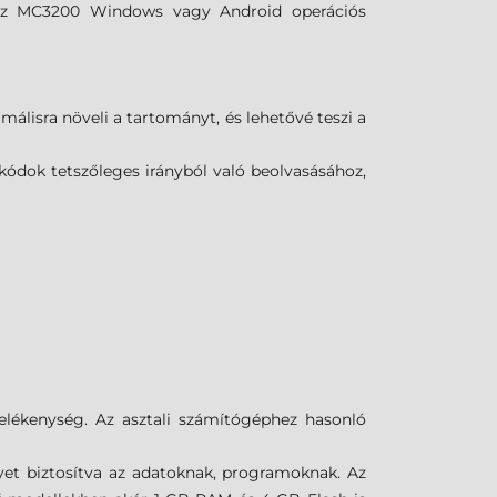
 az MC3200 Windows vagy Android operációs
lisra növeli a tartományt, és lehetővé teszi a
ódok tetszőleges irányból való beolvasásához,
lékenység. Az asztali számítógéphez hasonló
yet biztosítva az adatoknak, programoknak. Az