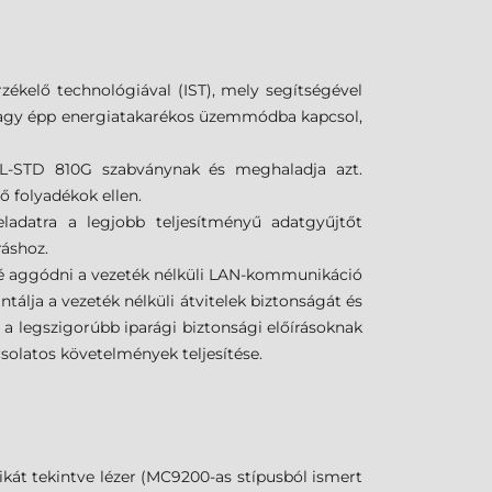
ékelő technológiával (IST), mely segítségével
ét vagy épp energiatakarékos üzemmódba kapcsol,
IL-STD 810G szabványnak és meghaladja azt.
 folyadékok ellen.
eladatra a legjobb teljesítményű adatgyűjtőt
ráshoz.
bé aggódni a vezeték nélküli LAN-kommunikáció
ntálja a vezeték nélküli átvitelek biztonságát és
 a legszigorúbb iparági biztonsági előírásoknak
solatos követelmények teljesítése.
ikát tekintve lézer (MC9200-as stípusból ismert