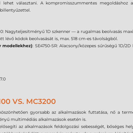
ól lehet választani. A kompromisszummentes megoldáshoz
illentyűzettel.
0: Nagyteljesítményű 1D szkenner — a rugalmas beolvasás maximá
tt lévő kódok beolvasását is, max. 518 cm-es távolságból.
y modellekhez)
:
SE4750-SR: Alacsony/közepes sűrűségű 1D/2D k
7.0
0 VS. MC3200
köszönhetően gyorsabb az alkalmazások futtatása, nő a terme
ényű multimédiás alkalmazások esetén is.
lősegíti az alkalmazások feldolgozási sebességét, bőséges hel