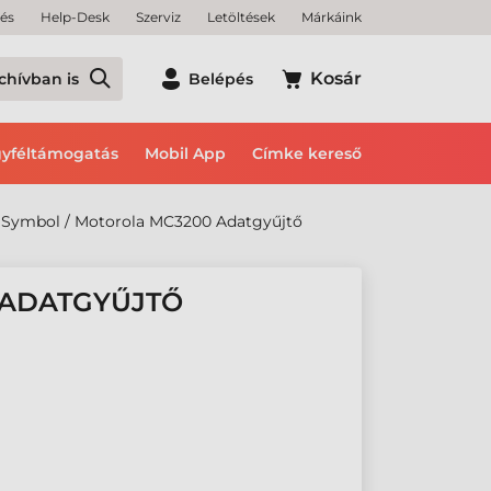
tés
Help-Desk
Szerviz
Letöltések
Márkáink
Kosár
chívban is
Belépés
yféltámogatás
Mobil App
Címke kereső
Symbol / Motorola MC3200 Adatgyűjtő
 ADATGYŰJTŐ