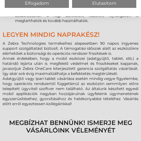
készülék, vagy az applikáció teljesítménye.
Elfogadom
Elutasítom
Kompatibilitás:
a Symbol/Motorola MC3200 kompatibilis a
meglévő MC3000-es sorozat kiegészítőivel, így az új készülék
beszerzésekor a régi dokkolók, kábelek, fejhallgatók is
megtarthatók és tovább használhatók.
LEGYEN MINDIG NAPRAKÉSZ!
A Zebra Technologies termékeihez alapesetben 90 napos ingyenes
support szolgáltatást biztosít. A támogatási időszak alatt az eszközökre
elérhetőek a biztonsági és operációs rendszer frissítések is.
Annak érdekében, hogy a mobil eszközei (adatgyűjtő, tablet, stb.) a
határidő lejárta után is megfelelő védelmet és frissítéseket kapjanak,
javasoljuk Zebra OneCare kiterjesztett garancia szolgáltatás vásárlását.
Így akár sok évig maximalizálhatja a befektetés megtérülését.
Adatgyűjtő vagy ipari tablet vásárlása esetén mindig vegye figyelembe,
hogy operációs rendszertől függetlenül az eszközön semmilyen előre
telepített ügyviteli szoftver nem található. Az általunk készített egyedi
mobil applikációk nagyban hozzájárulnak ügyfeleink ügymenetének
egyszerűsítéséhez, gyorsításához és hatékonyabbá tételéhez. Vásárlás
előtt erről egyeztessen kollégáinkkal!
MEGBÍZHAT BENNÜNK! ISMERJE MEG
VÁSÁRLÓINK VÉLEMÉNYÉT