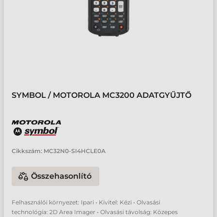
SYMBOL / MOTOROLA MC3200 ADATGYŰJTŐ
Cikkszám:
MC32N0-SI4HCLE0A
Összehasonlító
Felhasználói környezet: Ipari • Kivitel: Kézi • Olvasási
technológia: 2D Area Imager • Olvasási távolság: Közepes