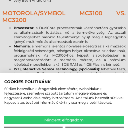
Jelly Bean Android 4.1
MOTOROLA/SYMBOL MC3100 VS.
MC3200
Processzor:
a DualCore processzornak köszönhetően gyorsabb
az alkalmazások futtatása, nő a termelékenység. Az asztali
számítógéphez hasonló teljesítményt nyújt még a legnagyobb
igényű multimédiás alkalmazások esetén is.
Memória:
a memória jelentős növelése elősegíti az alkalmazások
feldolgozási sebességét, bőséges helyet biztosítva az adatoknak,
programoknak. Az MC3100-hoz képest alapkiépítésben is
megtöbbszöröződött a memória mérete, de a prémium
kiépítésű modellekben akár 1 GB RAM és 4 GB Flash is kérhető.
IST (Interactive Sensor Technology) (opcionális):
lehetővé teszi,
hogy élvonalbeli mozgás-alapú alkalmazásokat használjunk,
beleértve a dinamikus képernyő tájolást, energiagazdálkodási és
COOKIES POLITIKÁNK
a szabadesés eseménynaplózása, valamint hozzáférést a
gyorsulásmérő adataihoz egyedi alkalmazások számára.
Sütiket használunk látogatóink elemzésére, weboldalunk
Operációs rendszer:
a legújabb Microsoft Windows Embedded
fejlesztésére, személyre szabott tartalom megjelenítésére és
Compact 7.0, vagy Jelly Bean Android 4.1 lehetővé teszi, hogy a
nagyszerű weboldalélmény biztosítására. Az általunk használt sütikkel
programok kihasználják a legújabb fejlesztéseket, beleértve a
kapcsolatos további információkért nyissa meg a beállításokat.
fokozott rugalmasságot és a biztonságot.
Bluetooth & Wlan:
a legújabb vezeték nélküli technológia
(Bluetooth 2.1 EDR, Wlan 802.11 a/b/g/n) gyorsabb kapcsolat
mellett, megfelel a FIPS 140-2 Level1 kormányzati előírásoknak,
Mindent elfogadom
így nő az adatbiztonság, de ennek ellenére nem csökken a