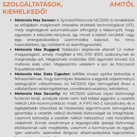
SZOLGÁLTATÁSOK, AMITŐL
KIEMELKEDŐ!
Motorola Max Sensor:
A Symbol/Motorola MC3200 is rendelkezik
az elődjében megismert interaktív érzékelő technológiával (IST),
mely segítségével automatikusan elforgatja a képernyőt, hogy
egyezzen a készülék irányával, így növeli a kijelző területét vagy
épp energiatakarékos üzemmódba kapcsol, ha nincs
használatban, így csökkenti az áramfogyasztást.
Motorola Max Rugged:
Többszöri leejtésnek ellenáll 1,2 méter
magasságból, amely megfelel a MIL-STD 810G szabványnak és
meghaladja azt. Megbízható működés 500 egymást követő 0,5
méteres esés után. Magasszintű védelem a por és fröccsenő
folyadékok ellen.
Motorola Max Data Caputer:
kétféle olvasó optika biztosítja a
felhasználónak, hogy bármilyen feladatra a legjobb teljesítményű
adatgyűjtőt választhassa. Az MC3200 tljes támogatást élvez a
vállalati/Ipari adatrögzítéshez, vonalkódolvasáshoz, kézíráshoz.
Motorola Max Security:
Az MC3200 számos olyan biztonsági
funkciót kínál, amelyek révén nem kell többé aggódni a vezeték
nélküli LAN-kommunikáció miatt. A FIPS 140-2 tanúsítvány és a
legfejlettebb titkosítási és hitelesítési algoritmusok támogatása
garantálja a vezeték nélküli átvitelek biztonságát és integritását,
valamint biztosítja a vezeték nélküli hálózathoz való hozzáférés
védelmét. Ennek eredménye a legszigorúbb iparági biztonsági
előírásoknak való megfelelés, valamint a kormányzati és egyéb,
igen szenzitív adatokkal dolgozó alkalmazásokkal kapcsolatos