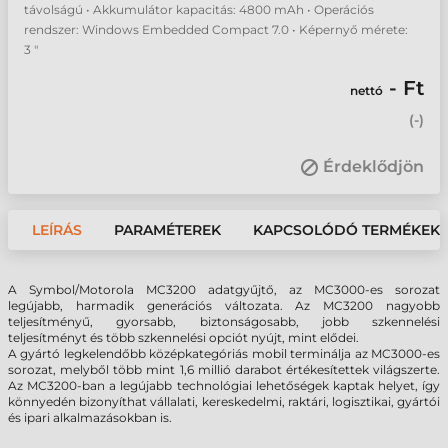
távolságú • Akkumulátor kapacitás: 4800 mAh • Operációs
rendszer: Windows Embedded Compact 7.0 • Képernyő mérete:
3 "
- Ft
nettó
(
-
)
Érdeklődjön
LEÍRÁS
PARAMÉTEREK
KAPCSOLÓDÓ TERMÉKEK
A Symbol/Motorola MC3200 adatgyűjtő, az MC3000-es sorozat
legújabb, harmadik generációs változata. Az MC3200 nagyobb
teljesítményű, gyorsabb, biztonságosabb, jobb szkennelési
teljesítményt és több szkennelési opciót nyújt, mint elődei.
A gyártó legkelendőbb középkategóriás mobil terminálja az MC3000-es
sorozat, melyből több mint 1,6 millió darabot értékesítettek világszerte.
Az MC3200-ban a legújabb technológiai lehetőségek kaptak helyet, így
könnyedén bizonyíthat vállalati, kereskedelmi, raktári, logisztikai, gyártói
és ipari alkalmazásokban is.