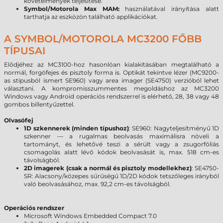
követelmények teljesítése.
Symbol/Motorola Max MAM:
használatával irányítása alatt
tarthatja az eszközön található applikációkat.
A SYMBOL/MOTOROLA MC3200 FŐBB
TÍPUSAI
Elődjéhez az MC3100-hoz hasonlóan kialakításában megtalálható a
normál, forgófejes és pisztoly forma is. Optikát tekintve lézer (MC9200-
as stípusból ismert SE960) vagy area imager (SE4750) verzióból lehet
választani. A kompromisszummentes megoldáshoz az MC3200
Windows vagy Android operációs rendszerrel is elérhető, 28, 38 vagy 48
gombos billentyűzettel.
Olvasófej
1D szkennerek (minden típushoz)
:
SE960: Nagyteljesítményű 1D
szkenner — a rugalmas beolvasás maximálisra növeli a
tartományt, és lehetővé teszi a sérült vagy a zsugorfóliás
csomagolás alatt lévő kódok beolvasását is, max. 518 cm-es
távolságból.
2D imagerek (csak a normál és pisztoly modellekhez)
:
SE4750-
SR: Alacsony/közepes sűrűségű 1D/2D kódok tetszőleges irányból
való beolvasásához, max. 92,2 cm-es távolságból.
Operációs rendszer
Microsoft Windows Embedded Compact 7.0