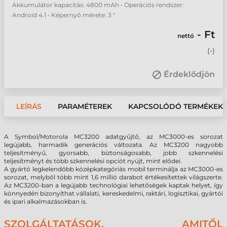
Akkumulátor kapacitás: 4800 mAh • Operációs rendszer:
Android 4.1 • Képernyő mérete: 3 "
- Ft
nettó
(
-
)
Érdeklődjön
LEÍRÁS
PARAMÉTEREK
KAPCSOLÓDÓ TERMÉKEK
A Symbol/Motorola MC3200 adatgyűjtő, az MC3000-es sorozat
legújabb, harmadik generációs változata. Az MC3200 nagyobb
teljesítményű, gyorsabb, biztonságosabb, jobb szkennelési
teljesítményt és több szkennelési opciót nyújt, mint elődei.
A gyártó legkelendőbb középkategóriás mobil terminálja az MC3000-es
sorozat, melyből több mint 1,6 millió darabot értékesítettek világszerte.
Az MC3200-ban a legújabb technológiai lehetőségek kaptak helyet, így
könnyedén bizonyíthat vállalati, kereskedelmi, raktári, logisztikai, gyártói
és ipari alkalmazásokban is.
SZOLGÁLTATÁSOK, AMITŐL