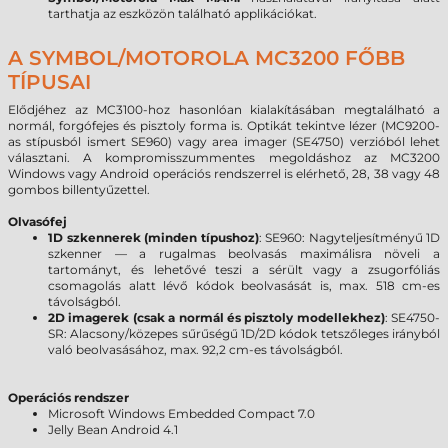
tarthatja az eszközön található applikációkat.
A SYMBOL/MOTOROLA MC3200 FŐBB
TÍPUSAI
Elődjéhez az MC3100-hoz hasonlóan kialakításában megtalálható a
normál, forgófejes és pisztoly forma is. Optikát tekintve lézer (MC9200-
as stípusból ismert SE960) vagy area imager (SE4750) verzióból lehet
választani. A kompromisszummentes megoldáshoz az MC3200
Windows vagy Android operációs rendszerrel is elérhető, 28, 38 vagy 48
gombos billentyűzettel.
Olvasófej
1D szkennerek (minden típushoz)
:
SE960: Nagyteljesítményű 1D
szkenner — a rugalmas beolvasás maximálisra növeli a
tartományt, és lehetővé teszi a sérült vagy a zsugorfóliás
csomagolás alatt lévő kódok beolvasását is, max. 518 cm-es
távolságból.
2D imagerek (csak a normál és pisztoly modellekhez)
:
SE4750-
SR: Alacsony/közepes sűrűségű 1D/2D kódok tetszőleges irányból
való beolvasásához, max. 92,2 cm-es távolságból.
Operációs rendszer
Microsoft Windows Embedded Compact 7.0
Jelly Bean Android 4.1