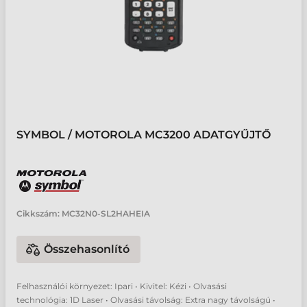
SYMBOL / MOTOROLA MC3200 ADATGYŰJTŐ
Cikkszám:
MC32N0-SL2HAHEIA
Összehasonlító
Felhasználói környezet: Ipari • Kivitel: Kézi • Olvasási
technológia: 1D Laser • Olvasási távolság: Extra nagy távolságú •