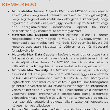
KIEMELKEDŐ!
Motorola Max Sensor:
A Symbol/Motorola MC3200 is rendelkezik
az elődjében megismert interaktív érzékelő technológiával (IST),
mely segítségével automatikusan elforgatja a képernyőt, hogy
egyezzen a készülék irányával, így növeli a kijelző területét vagy
épp energiatakarékos üzemmódba kapcsol, ha nincs
használatban, így csökkenti az áramfogyasztást.
Motorola Max Rugged:
Többszöri leejtésnek ellenáll 1,2 méter
magasságból, amely megfelel a MIL-STD 810G szabványnak és
meghaladja azt. Megbízható működés 500 egymást követő 0,5
méteres esés után. Magasszintű védelem a por és fröccsenő
folyadékok ellen.
Motorola Max Data Caputer:
kétféle olvasó optika biztosítja a
felhasználónak, hogy bármilyen feladatra a legjobb teljesítményű
adatgyűjtőt választhassa. Az MC3200 tljes támogatást élvez a
vállalati/Ipari adatrögzítéshez, vonalkódolvasáshoz, kézíráshoz.
Motorola Max Security:
Az MC3200 számos olyan biztonsági
funkciót kínál, amelyek révén nem kell többé aggódni a vezeték
nélküli LAN-kommunikáció miatt. A FIPS 140-2 tanúsítvány és a
legfejlettebb titkosítási és hitelesítési algoritmusok támogatása
garantálja a vezeték nélküli átvitelek biztonságát és integritását,
valamint biztosítja a vezeték nélküli hálózathoz való hozzáférés
védelmét. Ennek eredménye a legszigorúbb iparági biztonsági
előírásoknak való megfelelés, valamint a kormányzati és egyéb,
igen szenzitív adatokkal dolgozó alkalmazásokkal kapcsolatos
követelmények teljesítése.
Symbol/Motorola Max MAM:
használatával irányítása alatt