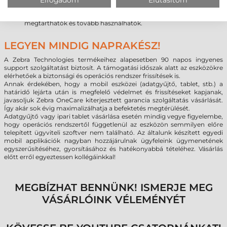
meglévő MC3000-es sorozat kiegészítőivel, így az új készülék
beszerzésekor a régi dokkolók, kábelek, fejhallgatók is
megtarthatók és tovább használhatók.
LEGYEN MINDIG NAPRAKÉSZ!
A Zebra Technologies termékeihez alapesetben 90 napos ingyenes
support szolgáltatást biztosít. A támogatási időszak alatt az eszközökre
elérhetőek a biztonsági és operációs rendszer frissítések is.
Annak érdekében, hogy a mobil eszközei (adatgyűjtő, tablet, stb.) a
határidő lejárta után is megfelelő védelmet és frissítéseket kapjanak,
javasoljuk Zebra OneCare kiterjesztett garancia szolgáltatás vásárlását.
Így akár sok évig maximalizálhatja a befektetés megtérülését.
Adatgyűjtő vagy ipari tablet vásárlása esetén mindig vegye figyelembe,
hogy operációs rendszertől függetlenül az eszközön semmilyen előre
telepített ügyviteli szoftver nem található. Az általunk készített egyedi
mobil applikációk nagyban hozzájárulnak ügyfeleink ügymenetének
egyszerűsítéséhez, gyorsításához és hatékonyabbá tételéhez. Vásárlás
előtt erről egyeztessen kollégáinkkal!
MEGBÍZHAT BENNÜNK! ISMERJE MEG
VÁSÁRLÓINK VÉLEMÉNYÉT