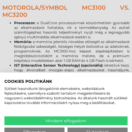
MOTOROLA/SYMBOL MC3100 VS.
MC3200
Processzor:
a DualCore processzornak köszönhetően gyorsabb
az alkalmazások futtatása, nő a termelékenység. Az asztali
számítógéphez hasonló teljesítményt nyújt még a legnagyobb
igényű multimédiás alkalmazások esetén is.
Memória:
a memória jelentős növelése elősegíti az alkalmazások
feldolgozási sebességét, bőséges helyet biztosítva az adatoknak,
programoknak. Az MC3100-hoz képest alapkiépítésben is
megtöbbszöröződött a memória mérete, de a prémium
kiépítésű modellekben akár 1 GB RAM és 4 GB Flash is kérhető.
IST (Interactive Sensor Technology) (opcionális):
lehetővé teszi,
hogy élvonalbeli mozgás-alapú alkalmazásokat használjunk,
beleértve a dinamikus képernyő tájolást, energiagazdálkodási és
a szabadesés eseménynaplózása, valamint hozzáférést a
COOKIES POLITIKÁNK
gyorsulásmérő adataihoz egyedi alkalmazások számára.
Sütiket használunk látogatóink elemzésére, weboldalunk
Operációs rendszer:
a legújabb Microsoft Windows Embedded
fejlesztésére, személyre szabott tartalom megjelenítésére és
Compact 7.0, vagy Jelly Bean Android 4.1 lehetővé teszi, hogy a
nagyszerű weboldalélmény biztosítására. Az általunk használt sütikkel
programok kihasználják a legújabb fejlesztéseket, beleértve a
kapcsolatos további információkért nyissa meg a beállításokat.
fokozott rugalmasságot és a biztonságot.
Bluetooth & Wlan:
a legújabb vezeték nélküli technológia
(Bluetooth 2.1 EDR, Wlan 802.11 a/b/g/n) gyorsabb kapcsolat
mellett, megfelel a FIPS 140-2 Level1 kormányzati előírásoknak,
Mindent elfogadom
így nő az adatbiztonság, de ennek ellenére nem csökken a
készülék, vagy az applikáció teljesítménye.
Kompatibilitás:
a Symbol/Motorola MC3200 kompatibilis a
Elfogadom
Elutasítom