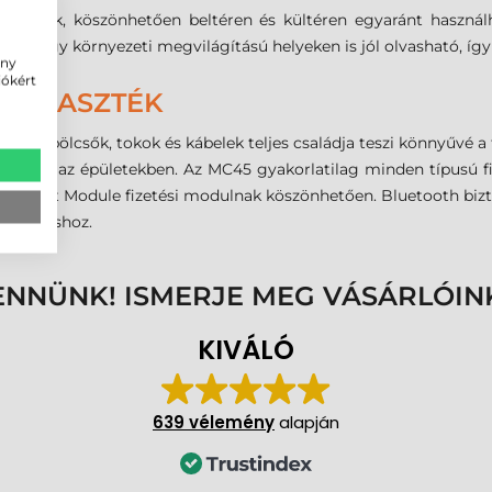
ológiának, köszönhetően beltéren és kültéren egyaránt haszná
 a nagy környezeti megvilágítású helyeken is jól olvasható, így 
ény
iókért
 VÁLASZTÉK
ltők/bölcsők, tokok és kábelek teljes családja teszi könnyűvé
n, mind az épületekben. Az MC45 gyakorlatilag minden típusú fi
e Payment Module fizetési modulnak köszönhetően. Bluetooth bizt
 sok máshoz.
ENNÜNK! ISMERJE MEG VÁSÁRLÓIN
KIVÁLÓ
639 vélemény
alapján