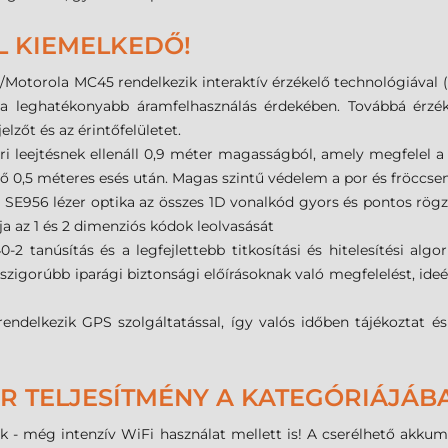
L KIEMELKEDŐ!
otorola MC45 rendelkezik interaktív érzékelő technológiával (I
 a leghatékonyabb áramfelhasználás érdekében. Továbbá érzéke
elzőt és az érintőfelületet.
ri leejtésnek ellenáll 0,9 méter magasságból, amely megfelel 
,5 méteres esés után. Magas szintű védelem a por és fröccsenő
 SE956 lézer optika az összes 1D vonalkód gyors és pontos rög
 az 1 és 2 dimenziós kódok leolvasását
0-2 tanúsítás és a legfejlettebb titkosítási és hitelesítési al
szigorúbb iparági biztonsági előírásoknak való megfelelést, ide
rendelkezik GPS szolgáltatással, így valós időben tájékoztat 
 TELJESÍTMÉNY A KATEGÓRIÁJÁB
 - még intenzív WiFi használat mellett is! A cserélhető akkum