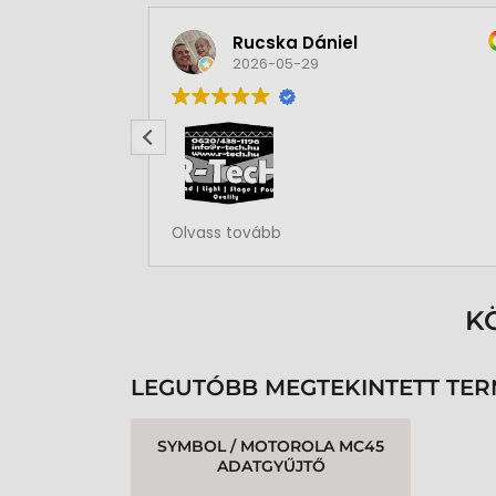
Rucska Dániel
2026-05-29
Rendben volt a rendelésem
Olvass tovább
K
LEGUTÓBB MEGTEKINTETT TE
SYMBOL / MOTOROLA MC45
ADATGYŰJTŐ