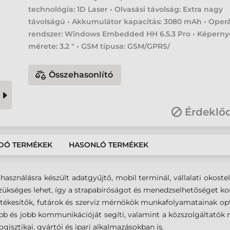
technológia: 1D Laser • Olvasási távolság: Extra nagy
távolságú • Akkumulátor kapacitás: 3080 mAh • Oper
rendszer: Windows Embedded HH 6.5.3 Pro • Képerny
mérete: 3.2 " • GSM típusa: GSM/GPRS/
Összehasonlító
Érdeklő
DÓ TERMÉKEK
HASONLÓ TERMÉKEK
lhasználásra készült adatgyűjtő, mobil terminál, vállalati okos
ükséges lehet, így a strapabíróságot és menedzselhetőséget ko
ó értékesítők, futárok és szerviz mérnökök munkafolyamatainak o
bb és jobb kommunikációját segíti, valamint a közszolgáltatók m
logisztikai, gyártói és ipari alkalmazásokban is.