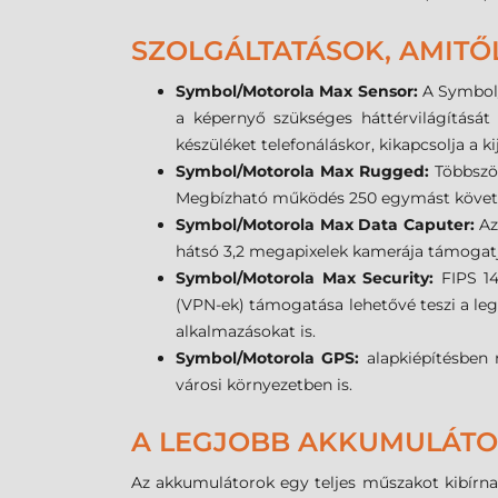
SZOLGÁLTATÁSOK, AMITŐ
Symbol/Motorola Max Sensor:
A Symbol/M
a képernyő szükséges háttérvilágítását
készüléket telefonáláskor, kikapcsolja a kij
Symbol/Motorola Max Rugged:
Többszö
Megbízható működés 250 egymást követő 0
Symbol/Motorola Max Data Caputer:
Az
hátsó 3,2 megapixelek kamerája támogatja
Symbol/Motorola Max Security:
FIPS 14
(VPN-ek) támogatása lehetővé teszi a leg
alkalmazásokat is.
Symbol/Motorola GPS:
alapkiépítésben 
városi környezetben is.
A LEGJOBB AKKUMULÁTOR
Az akkumulátorok egy teljes műszakot kibírnak