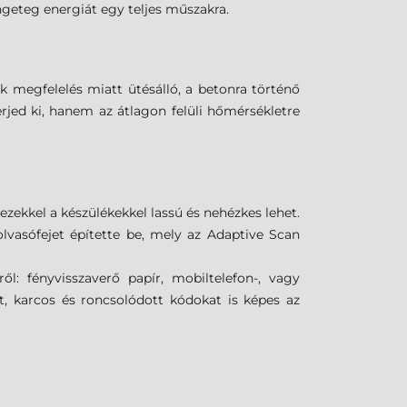
engeteg energiát egy teljes műszakra.
megfelelés miatt ütésálló, a betonra történő
erjed ki, hanem az átlagon felüli hőmérsékletre
zekkel a készülékekkel lassú és nehézkes lehet.
lvasófejet építette be, mely az Adaptive Scan
l: fényvisszaverő papír, mobiltelefon-, vagy
t, karcos és roncsolódott kódokat is képes az