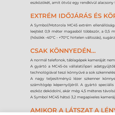
eszközökét, amit ötvöz egy rendkívül alacsony f
EXTRÉM IDŐJÁRÁS ÉS KÖ
A Symbol/Motorola MC45 extrém ellenállósága
leejtést 0,9 méter magasból többször, a 0,5 mé
(hősökk -40°C - +70°C hirtelen változás), sugá
CSAK KÖNNYEDÉN...
A normál telefonok, táblagépek kameráját nem e
A gyártó a MC45-ös vállalati/ipari adatgyűjt
technológiával teszi könnyűvé a sok szkennelés
A nagy teljesítményű lézer szkenner könnyed
számítógép képernyőjéről. A gyártó speciális
eszköz dekódolni, akár még 4,5 méteres távolsá
A Symbol MC45 hátsó 3,2 megapixeles kamerájáv
AMIKOR A LÁTSZAT A LÉN