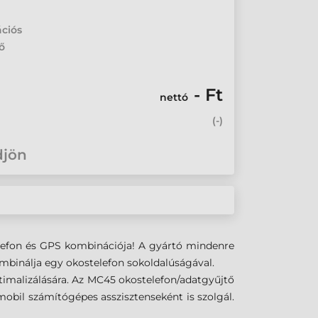
ációs
ő
- Ft
nettó
(
-
)
djön
telefon és GPS kombinációja! A gyártó mindenre
mbinálja egy okostelefon sokoldalúságával.
ptimalizálására. Az MC45 okostelefon/adatgyűjtő
obil számítógépes asszisztenseként is szolgál.