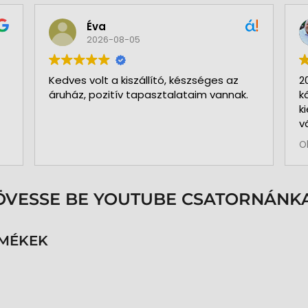
Éva
2026-08-05
Kedves volt a kiszállító, készséges az
2
áruház, pozitív tapasztalataim vannak.
k
k
v
b
O
a
k
p
s
ÖVESSE BE YOUTUBE CSATORNÁNKA
é
h
n
RMÉKEK
v
k
k
p