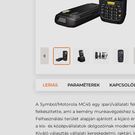
LEÍRÁS
PARAMÉTEREK
KAPCSOLÓ
A Symbol/Motorola MC45 egy ipari/vállalati fe
felkészítette, ami a kemény munkavégzéshez sz
Felhasználási terület alapján ajánlott a kijár
a kis- és középvállalatok dolgozóinak moderne
Kiváló választás vállalati kereskedelmi, raktári, 