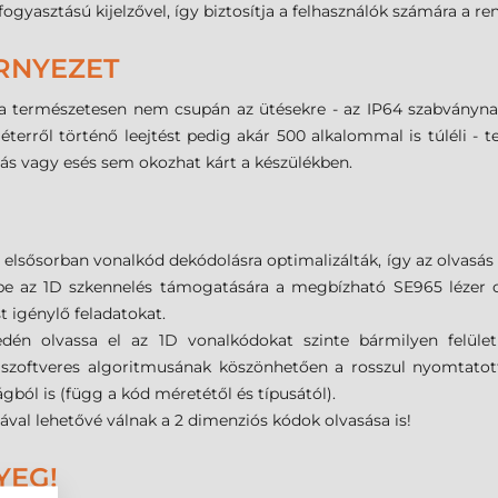
ogyasztású kijelzővel, így biztosítja a felhasználók számára a r
RNYEZET
 természetesen nem csupán az ütésekre - az IP64 szabványnak 
terről történő leejtést pedig akár 500 alkalommal is túléli - t
rzás vagy esés sem okozhat kárt a készülékben.
lsősorban vonalkód dekódolásra optimalizálták, így az olvasás e
őbe az 1D szkennelés támogatására a megbízható SE965 lézer o
t igénylő feladatokat.
én olvassa el az 1D vonalkódokat szinte bármilyen felületrő
 szoftveres algoritmusának köszönhetően a rosszul nyomtatot
gból is (függ a kód méretétől és típusától).
al lehetővé válnak a 2 dimenziós kódok olvasása is!
YEG!