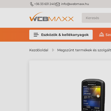
m_phone
m_email
+36 33 631 240
info@webmaxx.hu
Eszközök & kellékanyagok
Sz
Kezdőoldal
Megszűnt termékek és szolgál