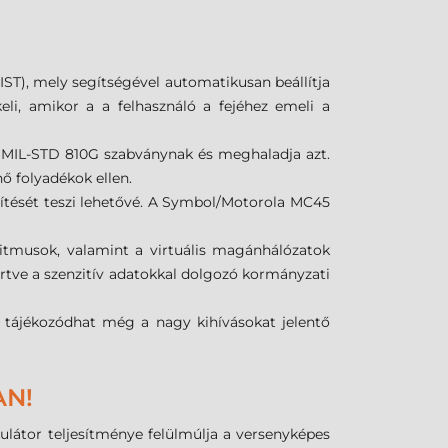
ST), mely segítségével automatikusan beállítja
li, amikor a a felhasználó a fejéhez emeli a
a MIL-STD 810G szabványnak és meghaladja azt.
 folyadékok ellen.
zítését teszi lehetővé. A Symbol/Motorola MC45
goritmusok, valamint a virtuális magánhálózatok
értve a szenzitív adatokkal dolgozó kormányzati
és tájékozódhat még a nagy kihívásokat jelentő
AN!
ulátor teljesítménye felülmúlja a versenyképes