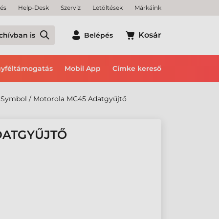
tés
Help-Desk
Szerviz
Letöltések
Márkáink
Kosár
chívban is
Belépés
yféltámogatás
Mobil App
Címke kereső
Symbol / Motorola MC45 Adatgyűjtő
DATGYŰJTŐ