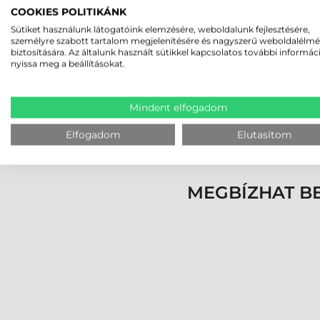
COOKIES POLITIKÁNK
A 3.2"-os nagy felbontású kijelző LED techn
fogyaszt konkurens társaihoz képest. A képernyő
Sütiket használunk látogatóink elemzésére, weboldalunk fejlesztésére,
személyre szabott tartalom megjelenítésére és nagyszerű weboldalélm
biztosítására. Az általunk használt sütikkel kapcsolatos további informác
KIEMELKEDŐ KIEGÉSZÍTŐ
nyissa meg a beállításokat.
Számítógépekkel és járművekben használható tö
Mindent elfogadom
vállalati mobil terminál kezelését mind az úto
bank- és hitelkártyákat is – a Motorola Mobil
Elfogadom
Elutasítom
tartozó mobil nyomtatókhoz, headsetekhez és
MEGBÍZHAT B