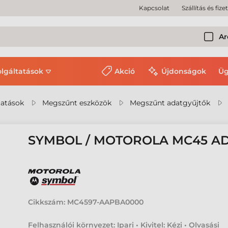
Kapcsolat
Szállítás és fize
Ar
olgáltatások
Akció
Újdonságok
Üg
tatások
Megszűnt eszközök
Megszűnt adatgyűjtők
SYMBOL / MOTOROLA MC45 A
Cikkszám:
MC4597-AAPBA0000
Felhasználói környezet: Ipari • Kivitel: Kézi • Olvasási