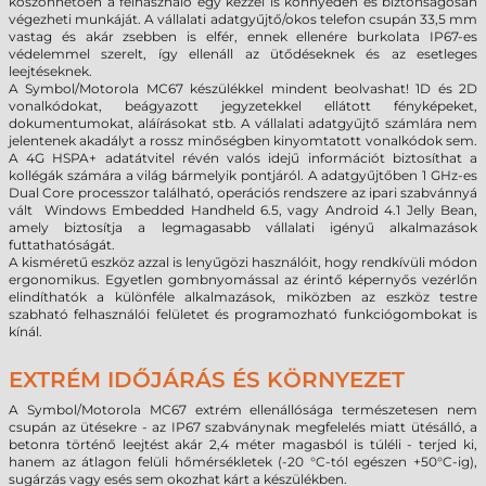
köszönhetően a felhasználó egy kézzel is könnyedén és biztonságosan
végezheti munkáját. A vállalati adatgyűjtő/okos telefon csupán 33,5 mm
vastag és akár zsebben is elfér, ennek ellenére burkolata IP67-es
védelemmel szerelt, így ellenáll az ütődéseknek és az esetleges
leejtéseknek.
A Symbol/Motorola MC67 készülékkel mindent beolvashat! 1D és 2D
vonalkódokat, beágyazott jegyzetekkel ellátott fényképeket,
dokumentumokat, aláírásokat stb. A vállalati adatgyűjtő számlára nem
jelentenek akadályt a rossz minőségben kinyomtatott vonalkódok sem.
A 4G HSPA+ adatátvitel révén valós idejű információt biztosíthat a
kollégák számára a világ bármelyik pontjáról. A adatgyűjtőben 1 GHz-es
Dual Core processzor található, operációs rendszere az ipari szabvánnyá
vált Windows Embedded Handheld 6.5, vagy Android 4.1 Jelly Bean,
amely biztosítja a legmagasabb vállalati igényű alkalmazások
futtathatóságát.
A kisméretű eszköz azzal is lenyűgözi használóit, hogy rendkívüli módon
ergonomikus. Egyetlen gombnyomással az érintő képernyős vezérlőn
elindíthatók a különféle alkalmazások, miközben az eszköz testre
szabható felhasználói felületet és programozható funkciógombokat is
kínál.
EXTRÉM IDŐJÁRÁS ÉS KÖRNYEZET
A Symbol/Motorola MC67 extrém ellenállósága természetesen nem
csupán az ütésekre - az IP67 szabványnak megfelelés miatt ütésálló, a
betonra történő leejtést akár 2,4 méter magasból is túléli - terjed ki,
hanem az átlagon felüli hőmérsékletek (-20 °C-tól egészen +50°C-ig),
sugárzás vagy esés sem okozhat kárt a készülékben.