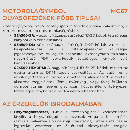
MOTOROLA/SYMBOL MC67
OLVASÓFEJÉNEK FŐBB TÍPUSAI
Motorola/Symbol MC67 adatgyűjtőhöz többféle optika választható, a
kompromisszum mentes munkavégzéshez.
SE4500-SR:
Alacsony/közepes sűrűségű 1D/2D kódok tetszőleges
irányból való beolvasásához.
SE4500-DL:
Közepes/magas sűrűségű 1D/2D kódok, valamint a
beléptetésekhez és a határátlépésekhez szükséges
jogosítványokon és egyéb azonosító okmányokon található,
nagyméretű PDF vonalkódok tetszőleges irányból való
beolvasásához.
SE4500-HD/DPM:
A nagy sűrűségű 1D és 2D kódok mellett az
optika alkalmas DPM kódok azonosítására. Az autó- és a
repülőgyártásban a nyomon követéshez alkalmazott, közvetlen
alkatrész megjelölések (fém-, műanyag-, vagy üveg felületen:
dombornyomás, lézeres gravírozás, fröccsöntés, öntvényezés)
tetszőleges irányból való beolvasására is használható.
AZ ÉRZÉKELŐK BIRODALMÁBAN
Helymeghatározás, GPS:
a technológiának köszönhetően
kinyílik a helyszínfüggő alkalmazások világa a felhasználók
számára, beleértve a valós idejű navigációt, illetve a szállítás és
logisztika keretében az áruátvétel bizonyítását szolgáló