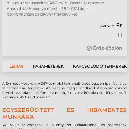
Akkumulátor kapacitás: 3600 mAh • Operációs rendszer:
Android 4.1 • Képernyő mérete: 3.5 " • GSM típusa:
GSM/GPRS/EDGE/HSPA/UMTS/HSPA+/4G
- Ft
nettó
(
-
)
Érdeklődjön
LEÍRÁS
PARAMÉTEREK
KAPCSOLÓDÓ TERMÉKEK
A Symbol/Motorola MC67-es mobil terminált elsődlegesen ipari/vállalati
felhasználásra tervezték. Az elegáns, mégis rendkívül strapabíró eszköz
ötvözi az okos telefon, számítógép, vonalkódolvasó, fényképező,
kamera, GPS tulajdonságait.
EGYSZERŰSÍTETT ÉS HIBAMENTES
MUNKÁRA
Az MC67 tervezésnek, a billentyűzet kialakításának és méretének