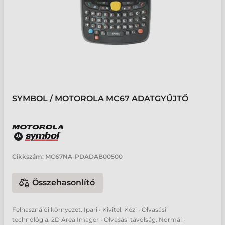
SYMBOL / MOTOROLA MC67 ADATGYŰJTŐ
Cikkszám:
MC67NA-PDADAB00500
Összehasonlító
Felhasználói környezet: Ipari • Kivitel: Kézi • Olvasási
technológia: 2D Area Imager • Olvasási távolság: Normál •