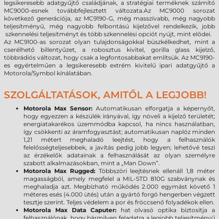
legsikeresebb adatgyűjtő családjának, a stratégiai terméknek számító
MC9000-esnek továbbfejlesztett változata.Az MC9000 sorozat
következő generációja, az MC9190-G, még masszívabb, még nagyobb
teljesítményű, még nagyobb felbontású kijelzővel rendelkezik, jobb
szkennelési teljesítményt és több szkennelési opciót nyújt, mint elődei.
Az MC9100-as sorozat olyan tulajdonságokkal büszkélkedhet, mint a
cserélhető billentyűzet, a robosztus kivitel, gorilla glass kijelző,
többrádiós változat, hogy csak a legfontosabbakat említsük. Az MC9190-
es egyértelműen a legsikeresebb extrém kivitelű ipari adatgyűjtő a
Motorola/Symbol kínálatában.
SZOLGÁLTATÁSOK, AMITŐL A LEGJOBB!
Motorola Max Sensor:
Automatikusan elforgatja a képernyőt,
hogy egyezzen a készülék irányával, így növeli a kijelző területét;
energiatakarékos üzemmódba kapcsol, ha nincs használatban,
így csökkenti az áramfogyasztást; automatikusan naplóz minden
1,21 métert meghaladó leejtést, hogy a felhasználók
felelősségteljesebbek, a javítás pedig jobb legyen; lehetővé teszi
az érzékelők adatainak a felhasználását az olyan személyre
szabott alkalmazásokban, mint a „Man Down”.
Motorola Max Rugged:
Többszöri leejtésnek ellenáll 1,8 méter
magasságból, amely megfelel a MIL-STD 810G szabványnak és
meghaladja azt. Megbízható működés 2.000 egymást követő 1
méteres esés (4.000 ütés) után a gyártó forgó hengerben végzett
tesztje szerint. Teljes védelem a por és fröccsenő folyadékok ellen.
Motorola Max Data Caputer:
hat olvasó optika biztosítja a
felhasználónak, hogy bármilyen feladatra a legjobb teljesítményű