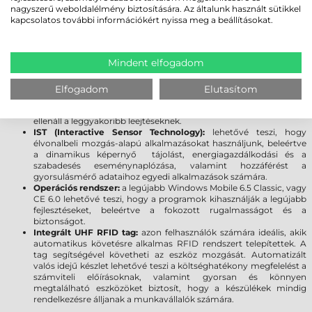
nagyszerű weboldalélmény biztosítására. Az általunk használt sütikkel
Processzor:
a jobb processzornak köszönhetően gyorsabb az
kapcsolatos további információkért nyissa meg a beállításokat.
alkalmazások futtatása, nő a termelékenység. Az asztali
számítógéphez hasonló teljesítményt nyújt még a legnagyobb
igényű multimédiás alkalmazások esetén is.
Memória:
a memória jelentős növelése elősegíti az alkalmazások
Mindent elfogadom
feldolgozási sebességét, bőséges helyet biztosítva az adatoknak,
programoknak.
Kijelző:
a Gorilla Glass kijelző növeli a szkenner tartósságát,
Elfogadom
Elutasítom
továbbá meggátolja a karcolások kialakulását. A sérülésekre
gyakorlatilag érzéketlen üveg törés vagy karcolódás nélkül
ellenáll a leggyakoribb leejtéseknek.
IST (Interactive Sensor Technology):
lehetővé teszi, hogy
élvonalbeli mozgás-alapú alkalmazásokat használjunk, beleértve
a dinamikus képernyő tájolást, energiagazdálkodási és a
szabadesés eseménynaplózása, valamint hozzáférést a
gyorsulásmérő adataihoz egyedi alkalmazások számára.
Operációs rendszer:
a legújabb Windows Mobile 6.5 Classic, vagy
CE 6.0 lehetővé teszi, hogy a programok kihasználják a legújabb
fejlesztéseket, beleértve a fokozott rugalmasságot és a
biztonságot.
Integrált UHF RFID tag:
azon felhasználók számára ideális, akik
automatikus követésre alkalmas RFID rendszert telepítettek. A
tag segítségével követheti az eszköz mozgását. Automatizált
valós idejű készlet lehetővé teszi a költséghatékony megfelelést a
számviteli előírásoknak, valamint gyorsan és könnyen
megtalálható eszközöket biztosít, hogy a készülékek mindig
rendelkezésre álljanak a munkavállalók számára.