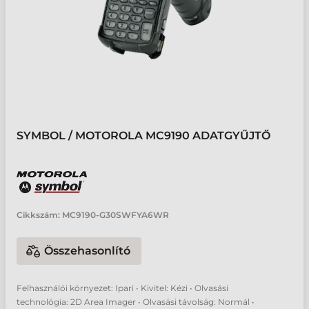
SYMBOL / MOTOROLA MC9190 ADATGYŰJTŐ
Cikkszám:
MC9190-G30SWFYA6WR
Összehasonlító
Felhasználói környezet: Ipari • Kivitel: Kézi • Olvasási
technológia: 2D Area Imager • Olvasási távolság: Normál •