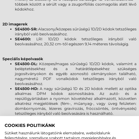
többek között a sérült vagy a zsugorfóliás csomagolás alatt lévő
kódokhoz.
2D imagerek
SE4500-SR:
Alacsony/közepes sűrűségű 1D/2D kódok tetszőleges
irányból való beolvasásához.
SE4600:
LRI 1D/2D kódok tetszőleges irányból való
beolvasásához, 20,32 cm-től egészen 9,14 méteres távolságig.
Speciális képolvasók
SE4500-DL:
Közepes/magas sűrűségű 1D/2D kódok, valamint a
beléptetésekhez és a határátlépésekhez szükséges
jogosítványokon és egyéb azonosító okmányokon található,
nagyméretű PDF vonalkódok tetszőleges irányból való
beolvasásához.
SE4500-HD:
A nagy sűrűségű 1D és 2D kódok mellett az optika
alkalmas DPM kódok azonosítására. Az autó- és a
repülőgyártásban a nyomon követéshez alkalmazott, közvetlen
alkatrész megjelölések (fém-, műanyag-, vagy üveg felületen:
dombornyomás, lézeres gravírozás, fröccsöntés, öntvényezés)
tetszőleges irányból való beolvasására is használható.
COOKIES POLITIKÁNK
MOTOROLA/SYMBOL MC9090-G VS.
Sütiket használunk látogatóink elemzésére, weboldalunk
MC9190-G
fejlesztésére, személyre szabott tartalom megjelenítésére és