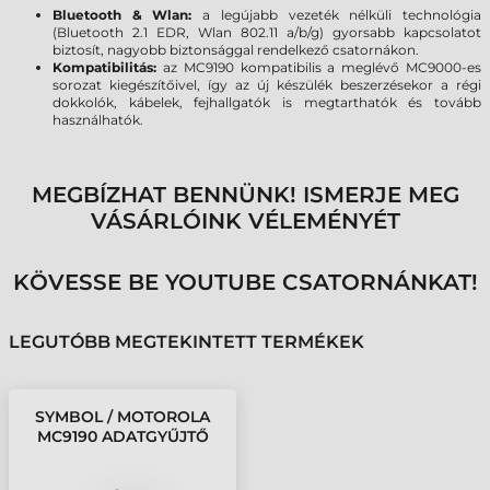
Bluetooth & Wlan:
a legújabb vezeték nélküli technológia
(Bluetooth 2.1 EDR, Wlan 802.11 a/b/g) gyorsabb kapcsolatot
biztosít, nagyobb biztonsággal rendelkező csatornákon.
Kompatibilitás:
az MC9190 kompatibilis a meglévő MC9000-es
sorozat kiegészítőivel, így az új készülék beszerzésekor a régi
dokkolók, kábelek, fejhallgatók is megtarthatók és tovább
használhatók.
MEGBÍZHAT BENNÜNK! ISMERJE MEG
VÁSÁRLÓINK VÉLEMÉNYÉT
KÖVESSE BE YOUTUBE CSATORNÁNKAT!
LEGUTÓBB MEGTEKINTETT TERMÉKEK
SYMBOL / MOTOROLA
MC9190 ADATGYŰJTŐ