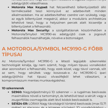
adatgyűjtőt választhassa.
Motorola Max Keypad:
hat felcserélhető billentyűzetből álló
termékcsalád teszi könnyűvé az adatbevitelt minden
alkalmazásban. Ha az adatbevitelhez cserére van szükség, vagy
az egyik billentyűzet megsérül, akkor a moduláris architektúra
lehetővé teszi, hogy a helyszínen percek alatt kicserélje a
billentyűzetet a felhasználó.
Motorola Max Security:
a szolgáltatásnak köszönhetően a
Motorola/Smybol MC9190-es adatgyűjtő csak a jogosult
felhasználók használhatják, növelve a biztonságot.
A MOTOROLA/SYMBOL MC9190-G FŐBB
TÍPUSAI
Az Motorola/Symbol MC9190-G a létező legújabb szkennelési
technológiát kínálja, így nem számít, hogy milyen típusú vonalkódot
akar azonosítani a felhasználó, hogy ezek közel, vagy távol vannak, sőt
az sem, hogy sérültek vagy koszosak-e. Az MC91090-G ipari
adatgyűjtőhöz hat típusú olvasófejből lehet választani, a
kompromisszum mentes munkavégzéshez.
1D szkennerek
SE960:
Nagyteljesítményű 1D szkenner — a rugalmas beolvasás
maximálisra növeli a tartományt, és lehetővé teszi a sérült vagy a
zsugorfóliás csomagolás alatt lévő kódok beolvasását is.
SE1524-ER:
LORAX Nagy távolságról történő beolvasás (max 13,71
méter) az alacsony és a közepes sűrűségű 1D vonalkódokhoz –