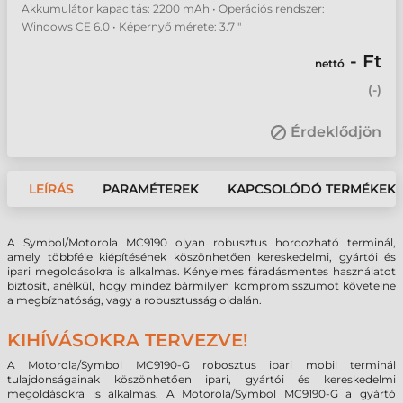
Akkumulátor kapacitás: 2200 mAh • Operációs rendszer:
Windows CE 6.0 • Képernyő mérete: 3.7 "
- Ft
nettó
(
-
)
Érdeklődjön
LEÍRÁS
PARAMÉTEREK
KAPCSOLÓDÓ TERMÉKEK
A Symbol/Motorola MC9190 olyan robusztus hordozható terminál,
amely többféle kiépítésének köszönhetően kereskedelmi, gyártói és
ipari megoldásokra is alkalmas. Kényelmes fáradásmentes használatot
biztosít, anélkül, hogy mindez bármilyen kompromisszumot követelne
a megbízhatóság, vagy a robusztusság oldalán.
KIHÍVÁSOKRA TERVEZVE!
A Motorola/Symbol MC9190-G robosztus ipari mobil terminál
tulajdonságainak köszönhetően ipari, gyártói és kereskedelmi
megoldásokra is alkalmas. A Motorola/Symbol MC9190-G a gyártó