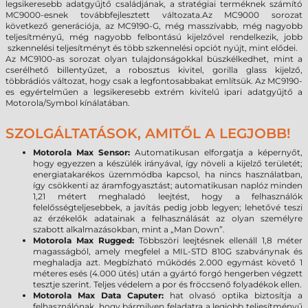
legsikeresebb adatgyűjtő családjának, a stratégiai terméknek számító
MC9000-esnek továbbfejlesztett változata.Az MC9000 sorozat
következő generációja, az MC9190-G, még masszívabb, még nagyobb
teljesítményű, még nagyobb felbontású kijelzővel rendelkezik, jobb
szkennelési teljesítményt és több szkennelési opciót nyújt, mint elődei.
Az MC9100-as sorozat olyan tulajdonságokkal büszkélkedhet, mint a
cserélhető billentyűzet, a robosztus kivitel, gorilla glass kijelző,
többrádiós változat, hogy csak a legfontosabbakat említsük. Az MC9190-
es egyértelműen a legsikeresebb extrém kivitelű ipari adatgyűjtő a
Motorola/Symbol kínálatában.
SZOLGÁLTATÁSOK, AMITŐL A LEGJOBB!
Motorola Max Sensor:
Automatikusan elforgatja a képernyőt,
hogy egyezzen a készülék irányával, így növeli a kijelző területét;
energiatakarékos üzemmódba kapcsol, ha nincs használatban,
így csökkenti az áramfogyasztást; automatikusan naplóz minden
1,21 métert meghaladó leejtést, hogy a felhasználók
felelősségteljesebbek, a javítás pedig jobb legyen; lehetővé teszi
az érzékelők adatainak a felhasználását az olyan személyre
szabott alkalmazásokban, mint a „Man Down”.
Motorola Max Rugged:
Többszöri leejtésnek ellenáll 1,8 méter
magasságból, amely megfelel a MIL-STD 810G szabványnak és
meghaladja azt. Megbízható működés 2.000 egymást követő 1
méteres esés (4.000 ütés) után a gyártó forgó hengerben végzett
tesztje szerint. Teljes védelem a por és fröccsenő folyadékok ellen.
Motorola Max Data Caputer:
hat olvasó optika biztosítja a
felhasználónak, hogy bármilyen feladatra a legjobb teljesítményű