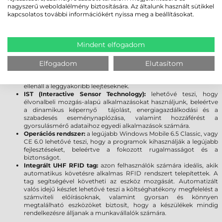
nagyszerű weboldalélmény biztosítására. Az általunk használt sütikkel
Processzor:
a jobb processzornak köszönhetően gyorsabb az
kapcsolatos további információkért nyissa meg a beállításokat.
alkalmazások futtatása, nő a termelékenység. Az asztali
számítógéphez hasonló teljesítményt nyújt még a legnagyobb
igényű multimédiás alkalmazások esetén is.
Memória:
a memória jelentős növelése elősegíti az alkalmazások
Mindent elfogadom
feldolgozási sebességét, bőséges helyet biztosítva az adatoknak,
programoknak.
Kijelző:
a Gorilla Glass kijelző növeli a szkenner tartósságát,
Elfogadom
Elutasítom
továbbá meggátolja a karcolások kialakulását. A sérülésekre
gyakorlatilag érzéketlen üveg törés vagy karcolódás nélkül
ellenáll a leggyakoribb leejtéseknek.
IST (Interactive Sensor Technology):
lehetővé teszi, hogy
élvonalbeli mozgás-alapú alkalmazásokat használjunk, beleértve
a dinamikus képernyő tájolást, energiagazdálkodási és a
szabadesés eseménynaplózása, valamint hozzáférést a
gyorsulásmérő adataihoz egyedi alkalmazások számára.
Operációs rendszer:
a legújabb Windows Mobile 6.5 Classic, vagy
CE 6.0 lehetővé teszi, hogy a programok kihasználják a legújabb
fejlesztéseket, beleértve a fokozott rugalmasságot és a
biztonságot.
Integrált UHF RFID tag:
azon felhasználók számára ideális, akik
automatikus követésre alkalmas RFID rendszert telepítettek. A
tag segítségével követheti az eszköz mozgását. Automatizált
valós idejű készlet lehetővé teszi a költséghatékony megfelelést a
számviteli előírásoknak, valamint gyorsan és könnyen
megtalálható eszközöket biztosít, hogy a készülékek mindig
rendelkezésre álljanak a munkavállalók számára.