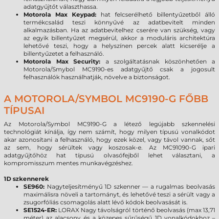
adatgyűjtőt választhassa.
Motorola Max Keypad:
hat felcserélhető billentyűzetből álló
termékcsalád teszi könnyűvé az adatbevitelt minden
alkalmazásban. Ha az adatbevitelhez cserére van szükség, vagy
az egyik billentyűzet megsérül, akkor a moduláris architektúra
lehetővé teszi, hogy a helyszínen percek alatt kicserélje a
billentyűzetet a felhasználó.
Motorola Max Security:
a szolgáltatásnak köszönhetően a
Motorola/Smybol MC9190-es adatgyűjtő csak a jogosult
felhasználók használhatják, növelve a biztonságot.
A MOTOROLA/SYMBOL MC9190-G FŐBB
TÍPUSAI
Az Motorola/Symbol MC9190-G a létező legújabb szkennelési
technológiát kínálja, így nem számít, hogy milyen típusú vonalkódot
akar azonosítani a felhasználó, hogy ezek közel, vagy távol vannak, sőt
az sem, hogy sérültek vagy koszosak-e. Az MC91090-G ipari
adatgyűjtőhöz hat típusú olvasófejből lehet választani, a
kompromisszum mentes munkavégzéshez.
1D szkennerek
SE960:
Nagyteljesítményű 1D szkenner — a rugalmas beolvasás
maximálisra növeli a tartományt, és lehetővé teszi a sérült vagy a
zsugorfóliás csomagolás alatt lévő kódok beolvasását is.
SE1524-ER:
LORAX Nagy távolságról történő beolvasás (max 13,71
méter) az alacsony és a közepes sűrűségű 1D vonalkódokhoz –