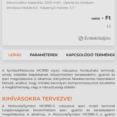
Akkumulátor kapacitás: 2200 mAh • Operációs rendszer:
Windows Mobile 6.5 • Képernyő mérete: 3.7 "
- Ft
nettó
(
-
)
Érdeklődjön
LEÍRÁS
PARAMÉTEREK
KAPCSOLÓDÓ TERMÉKEK
A Symbol/Motorola MC9190 olyan robusztus hordozható terminál,
amely többféle kiépítésének köszönhetően kereskedelmi, gyártói és
ipari megoldásokra is alkalmas. Kényelmes fáradásmentes használatot
biztosít, anélkül, hogy mindez bármilyen kompromisszumot követelne
a megbízhatóság, vagy a robusztusság oldalán.
KIHÍVÁSOKRA TERVEZVE!
A Motorola/Symbol MC9190-G robosztus ipari mobil terminál
tulajdonságainak köszönhetően ipari, gyártói és kereskedelmi
megoldásokra is alkalmas. A Motorola/Symbol MC9190-G a gyártó