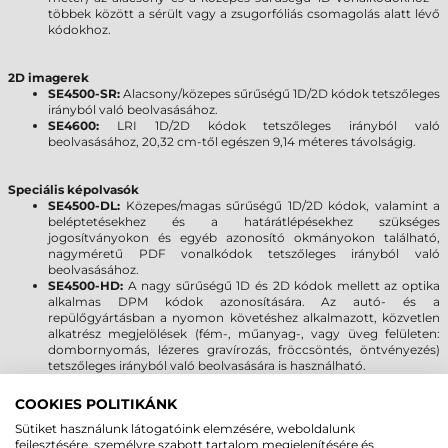
többek között a sérült vagy a zsugorfóliás csomagolás alatt lévő
kódokhoz.
2D imagerek
SE4500-SR:
Alacsony/közepes sűrűségű 1D/2D kódok tetszőleges
irányból való beolvasásához.
SE4600:
LRI 1D/2D kódok tetszőleges irányból való
beolvasásához, 20,32 cm-től egészen 9,14 méteres távolságig.
Speciális képolvasók
SE4500-DL:
Közepes/magas sűrűségű 1D/2D kódok, valamint a
beléptetésekhez és a határátlépésekhez szükséges
jogosítványokon és egyéb azonosító okmányokon található,
nagyméretű PDF vonalkódok tetszőleges irányból való
beolvasásához.
SE4500-HD:
A nagy sűrűségű 1D és 2D kódok mellett az optika
alkalmas DPM kódok azonosítására. Az autó- és a
repülőgyártásban a nyomon követéshez alkalmazott, közvetlen
alkatrész megjelölések (fém-, műanyag-, vagy üveg felületen:
dombornyomás, lézeres gravírozás, fröccsöntés, öntvényezés)
tetszőleges irányból való beolvasására is használható.
COOKIES POLITIKÁNK
MOTOROLA/SYMBOL MC9090-G VS.
Sütiket használunk látogatóink elemzésére, weboldalunk
MC9190-G
fejlesztésére, személyre szabott tartalom megjelenítésére és