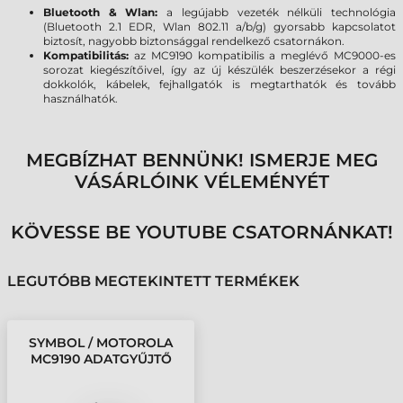
Bluetooth & Wlan:
a legújabb vezeték nélküli technológia
(Bluetooth 2.1 EDR, Wlan 802.11 a/b/g) gyorsabb kapcsolatot
biztosít, nagyobb biztonsággal rendelkező csatornákon.
Kompatibilitás:
az MC9190 kompatibilis a meglévő MC9000-es
sorozat kiegészítőivel, így az új készülék beszerzésekor a régi
dokkolók, kábelek, fejhallgatók is megtarthatók és tovább
használhatók.
MEGBÍZHAT BENNÜNK! ISMERJE MEG
VÁSÁRLÓINK VÉLEMÉNYÉT
KÖVESSE BE YOUTUBE CSATORNÁNKAT!
LEGUTÓBB MEGTEKINTETT TERMÉKEK
SYMBOL / MOTOROLA
MC9190 ADATGYŰJTŐ