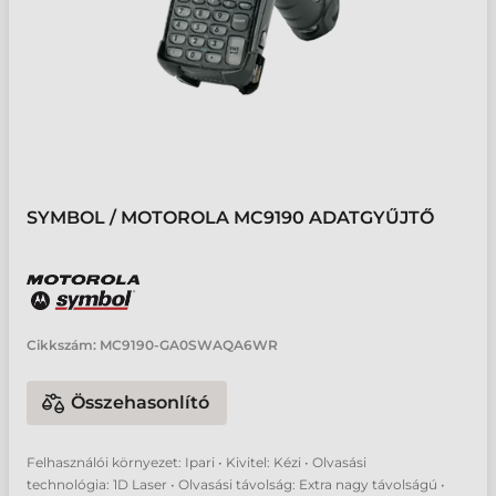
SYMBOL / MOTOROLA MC9190 ADATGYŰJTŐ
Cikkszám:
MC9190-GA0SWAQA6WR
Összehasonlító
Felhasználói környezet: Ipari • Kivitel: Kézi • Olvasási
technológia: 1D Laser • Olvasási távolság: Extra nagy távolságú •