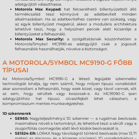
adatgyűjtőt választhassa.
Motorola Max Keypad:
hat felcserélhető billentyűzetből álló
termékcsalád teszi könnyűvé az adatbevitelt minden
alkalmazásban. Ha az adatbevitelhez cserére van szükség, vagy
az egyik billentyűzet megsérül, akkor a moduláris architektúra
lehetővé teszi, hogy a helyszínen percek alatt kicserélje a
billentyűzetet a felhasználó.
Motorola Max Security:
a szolgáltatásnak köszönhetően a
Motorola/Smybol MC9190-es adatgyűjtő csak a jogosult
felhasználók használhatják, növelve a biztonságot.
A MOTOROLA/SYMBOL MC9190-G FŐBB
TÍPUSAI
Az Motorola/Symbol MC9190-G a létező legújabb szkennelési
technológiát kínálja, így nem számít, hogy milyen típusú vonalkódot
akar azonosítani a felhasználó, hogy ezek közel, vagy távol vannak, sőt
az sem, hogy sérültek vagy koszosak-e. Az MC91090-G ipari
adatgyűjtőhöz hat típusú olvasófejből lehet választani, a
kompromisszum mentes munkavégzéshez.
1D szkennerek
SE960:
Nagyteljesítményű 1D szkenner — a rugalmas beolvasás
maximálisra növeli a tartományt, és lehetővé teszi a sérült vagy a
zsugorfóliás csomagolás alatt lévő kódok beolvasását is.
SE1524-ER:
LORAX Nagy távolságról történő beolvasás (max 13,71
méter) az alacsony és a közepes sűrűségű 1D vonalkódokhoz –