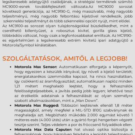
legsikeresebb adatgyűjtő családjának, a stratégiai terméknek számító
MC9000-esnek továbbfejlesztett változata.Az MC9000 sorozat
következő generációja, az MC9190-G, még masszívabb, még nagyobb
teljesítményű, még nagyobb felbontású kijelzővel rendelkezik, jobb
szkennelési teljesítményt és több szkennelési opciót nyújt, mint elődei.
Az MC9100-as sorozat olyan tulajdonságokkal büszkélkedhet, mint a
cserélhető billentyűzet, a robosztus kivitel, gorilla glass kijelző,
többrádiós változat, hogy csak a legfontosabbakat említsük. Az MC9190-
es egyértelműen a legsikeresebb extrém kivitelű ipari adatgyűjtő a
Motorola/Symbol kínálatában.
SZOLGÁLTATÁSOK, AMITŐL A LEGJOBB!
Motorola Max Sensor:
Automatikusan elforgatja a képernyőt,
hogy egyezzen a készülék irányával, így növeli a kijelző területét;
energiatakarékos üzemmódba kapcsol, ha nincs használatban,
így csökkenti az áramfogyasztást; automatikusan naplóz minden
1,21 métert meghaladó leejtést, hogy a felhasználók
felelősségteljesebbek, a javítás pedig jobb legyen; lehetővé teszi
az érzékelők adatainak a felhasználását az olyan személyre
szabott alkalmazásokban, mint a „Man Down”.
Motorola Max Rugged:
Többszöri leejtésnek ellenáll 1,8 méter
magasságból, amely megfelel a MIL-STD 810G szabványnak és
meghaladja azt. Megbízható működés 2.000 egymást követő 1
méteres esés (4.000 ütés) után a gyártó forgó hengerben végzett
tesztje szerint. Teljes védelem a por és fröccsenő folyadékok ellen.
Motorola Max Data Caputer:
hat olvasó optika biztosítja a
felhasználónak, hogy bármilyen feladatra a legjobb teljesítményű