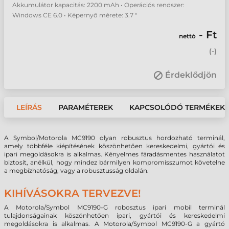
Akkumulátor kapacitás: 2200 mAh • Operációs rendszer:
Windows CE 6.0 • Képernyő mérete: 3.7 "
- Ft
nettó
(
-
)
Érdeklődjön
LEÍRÁS
PARAMÉTEREK
KAPCSOLÓDÓ TERMÉKEK
A Symbol/Motorola MC9190 olyan robusztus hordozható terminál,
amely többféle kiépítésének köszönhetően kereskedelmi, gyártói és
ipari megoldásokra is alkalmas. Kényelmes fáradásmentes használatot
biztosít, anélkül, hogy mindez bármilyen kompromisszumot követelne
a megbízhatóság, vagy a robusztusság oldalán.
KIHÍVÁSOKRA TERVEZVE!
A Motorola/Symbol MC9190-G robosztus ipari mobil terminál
tulajdonságainak köszönhetően ipari, gyártói és kereskedelmi
megoldásokra is alkalmas. A Motorola/Symbol MC9190-G a gyártó