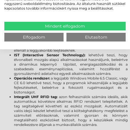
nagyszerű weboldalélmény biztosítására. Az általunk használt sütikkel
Processzor:
a jobb processzornak köszönhetően gyorsabb az
kapcsolatos további információkért nyissa meg a beállításokat.
alkalmazások futtatása, nő a termelékenység. Az asztali
számítógéphez hasonló teljesítményt nyújt még a legnagyobb
igényű multimédiás alkalmazások esetén is.
Memória:
a memória jelentős növelése elősegíti az alkalmazások
Mindent elfogadom
feldolgozási sebességét, bőséges helyet biztosítva az adatoknak,
programoknak.
Kijelző:
a Gorilla Glass kijelző növeli a szkenner tartósságát,
Elfogadom
Elutasítom
továbbá meggátolja a karcolások kialakulását. A sérülésekre
gyakorlatilag érzéketlen üveg törés vagy karcolódás nélkül
ellenáll a leggyakoribb leejtéseknek.
IST (Interactive Sensor Technology):
lehetővé teszi, hogy
élvonalbeli mozgás-alapú alkalmazásokat használjunk, beleértve
a dinamikus képernyő tájolást, energiagazdálkodási és a
szabadesés eseménynaplózása, valamint hozzáférést a
gyorsulásmérő adataihoz egyedi alkalmazások számára.
Operációs rendszer:
a legújabb Windows Mobile 6.5 Classic, vagy
CE 6.0 lehetővé teszi, hogy a programok kihasználják a legújabb
fejlesztéseket, beleértve a fokozott rugalmasságot és a
biztonságot.
Integrált UHF RFID tag:
azon felhasználók számára ideális, akik
automatikus követésre alkalmas RFID rendszert telepítettek. A
tag segítségével követheti az eszköz mozgását. Automatizált
valós idejű készlet lehetővé teszi a költséghatékony megfelelést a
számviteli előírásoknak, valamint gyorsan és könnyen
megtalálható eszközöket biztosít, hogy a készülékek mindig
rendelkezésre álljanak a munkavállalók számára.