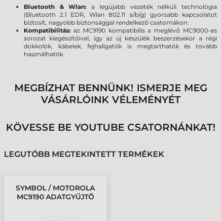
Bluetooth & Wlan:
a legújabb vezeték nélküli technológia
(Bluetooth 2.1 EDR, Wlan 802.11 a/b/g) gyorsabb kapcsolatot
biztosít, nagyobb biztonsággal rendelkező csatornákon.
Kompatibilitás:
az MC9190 kompatibilis a meglévő MC9000-es
sorozat kiegészítőivel, így az új készülék beszerzésekor a régi
dokkolók, kábelek, fejhallgatók is megtarthatók és tovább
használhatók.
MEGBÍZHAT BENNÜNK! ISMERJE MEG
VÁSÁRLÓINK VÉLEMÉNYÉT
KÖVESSE BE YOUTUBE CSATORNÁNKAT!
LEGUTÓBB MEGTEKINTETT TERMÉKEK
SYMBOL / MOTOROLA
MC9190 ADATGYŰJTŐ