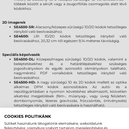
többek között a sérült vagy a zsugorfóliás csomagolás alatt lévő
kódokhoz.
2D imagerek
SE4500-SR:
Alacsony/közepes sűrűségű 1D/2D kódok tetszőleges
irányból való beolvasásához.
SE4600:
LRI 1D/2D kódok tetszőleges irányból való
beolvasásához, 20,32 cm-től egészen 9,14 méteres távolságig.
Speciális képolvasók
SE4500-DL:
Közepes/magas sűrűségű 1D/2D kódok, valamint a
beléptetésekhez és a határátlépésekhez szükséges
jogosítványokon és egyéb azonosító okmányokon található,
nagyméretű PDF vonalkódok tetszőleges irányból való
beolvasásához.
SE4500-HD:
A nagy sűrűségű 1D és 2D kódok mellett az optika
alkalmas DPM kódok azonosítására. Az autó- és a
repülőgyártásban a nyomon követéshez alkalmazott, közvetlen
alkatrész megjelölések (fém-, műanyag-, vagy üveg felületen:
dombornyomás, lézeres gravírozás, fröccsöntés, öntvényezés)
tetszőleges irányból való beolvasására is használható.
COOKIES POLITIKÁNK
MOTOROLA/SYMBOL MC9090-G VS.
Sütiket használunk látogatóink elemzésére, weboldalunk
MC9190-G
fejlesztésére, személyre szabott tartalom megjelenítésére és