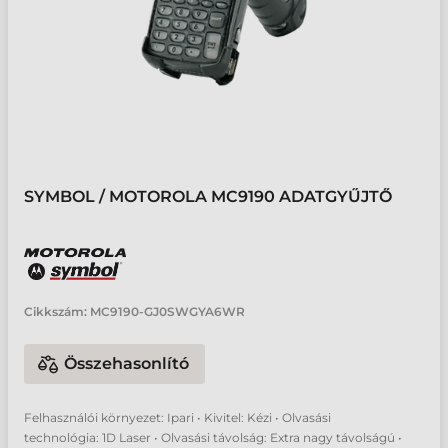
SYMBOL / MOTOROLA MC9190 ADATGYŰJTŐ
Cikkszám:
MC9190-GJ0SWGYA6WR
Összehasonlító
Felhasználói környezet: Ipari • Kivitel: Kézi • Olvasási
technológia: 1D Laser • Olvasási távolság: Extra nagy távolságú •