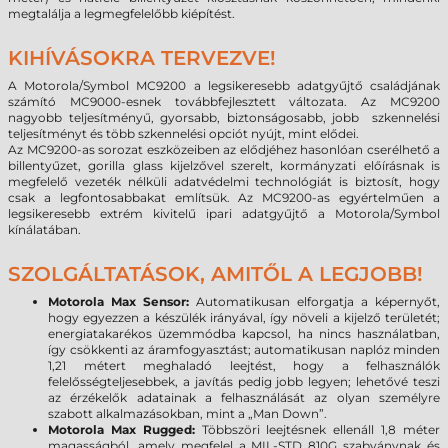
megtalálja a legmegfelelőbb kiépítést.
KIHÍVÁSOKRA TERVEZVE!
A Motorola/Symbol MC9200 a legsikeresebb adatgyűjtő családjának
számító MC9000-esnek továbbfejlesztett változata. Az MC9200
nagyobb teljesítményű, gyorsabb, biztonságosabb, jobb szkennelési
teljesítményt és több szkennelési opciót nyújt, mint elődei.
Az MC9200-as sorozat eszközeiben az elődjéhez hasonlóan cserélhető a
billentyűzet, gorilla glass kijelzővel szerelt, kormányzati előírásnak is
megfelelő vezeték nélküli adatvédelmi technológiát is biztosít, hogy
csak a legfontosabbakat említsük. Az MC9200-as egyértelműen a
legsikeresebb extrém kivitelű ipari adatgyűjtő a Motorola/Symbol
kínálatában.
SZOLGÁLTATÁSOK, AMITŐL A LEGJOBB!
Motorola Max Sensor:
Automatikusan elforgatja a képernyőt,
hogy egyezzen a készülék irányával, így növeli a kijelző területét;
energiatakarékos üzemmódba kapcsol, ha nincs használatban,
így csökkenti az áramfogyasztást; automatikusan naplóz minden
1,21 métert meghaladó leejtést, hogy a felhasználók
felelősségteljesebbek, a javítás pedig jobb legyen; lehetővé teszi
az érzékelők adatainak a felhasználását az olyan személyre
szabott alkalmazásokban, mint a „Man Down”.
Motorola Max Rugged:
Többszöri leejtésnek ellenáll 1,8 méter
magasságból, amely megfelel a MIL-STD 810G szabványnak és