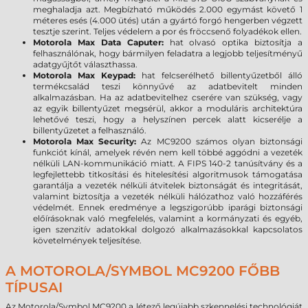
meghaladja azt. Megbízható működés 2.000 egymást követő 1
méteres esés (4.000 ütés) után a gyártó forgó hengerben végzett
tesztje szerint. Teljes védelem a por és fröccsenő folyadékok ellen.
Motorola Max Data Caputer:
hat olvasó optika biztosítja a
felhasználónak, hogy bármilyen feladatra a legjobb teljesítményű
adatgyűjtőt választhassa.
Motorola Max Keypad:
hat felcserélhető billentyűzetből álló
termékcsalád teszi könnyűvé az adatbevitelt minden
alkalmazásban. Ha az adatbevitelhez cserére van szükség, vagy
az egyik billentyűzet megsérül, akkor a moduláris architektúra
lehetővé teszi, hogy a helyszínen percek alatt kicserélje a
billentyűzetet a felhasználó.
Motorola Max Security:
Az MC9200 számos olyan biztonsági
funkciót kínál, amelyek révén nem kell többé aggódni a vezeték
nélküli LAN-kommunikáció miatt. A FIPS 140-2 tanúsítvány és a
legfejlettebb titkosítási és hitelesítési algoritmusok támogatása
garantálja a vezeték nélküli átvitelek biztonságát és integritását,
valamint biztosítja a vezeték nélküli hálózathoz való hozzáférés
védelmét. Ennek eredménye a legszigorúbb iparági biztonsági
előírásoknak való megfelelés, valamint a kormányzati és egyéb,
igen szenzitív adatokkal dolgozó alkalmazásokkal kapcsolatos
követelmények teljesítése.
A MOTOROLA/SYMBOL MC9200 FŐBB
TÍPUSAI
Az Motorola/Symbol MC9200 a létező legújabb szkennelési technológiát