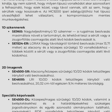
kínálja, így nem számít, hogy milyen típusú vonalkódot akar azonosítani
a felhasználó, hogy ezek közel, vagy távol vannak, sőt az sem, hogy
sérültek vagy koszosak-e. Az MC9200 ipari adatgyűjtőhöz hat típusú
olvasófejből lehet választani, a kompromisszum mentes
munkavégzéshez.
1D szkennerek
SE960:
Nagyteljesítményű 1D szkenner — a rugalmas beolvasás
maximálisra növeli a tartományt, és lehetővé teszi a sérült vagy a
zsugorfóliás csomagolás alatt lévő kódok beolvasását is.
SE1524-ER:
LORAX Nagy távolságról történő beolvasás (max 13,71
méter) az alacsony és a közepes sűrűségű 1D vonalkódokhoz –
többek között a sérült vagy a zsugorfóliás csomagolás alatt lévő
kódokhoz.
2D imagerek
SE4500-SR:
Alacsony/közepes sűrűségű 1D/2D kódok tetszőleges
irányból való beolvasásához.
SE4600:
LRI 1D/2D kódok tetszőleges irányból való
beolvasásához, 20,32 cm-től egészen 9,14 méteres távolságig.
Speciális képolvasók
SE4500-DL:
Közepes/magas sűrűségű 1D/2D kódok, valamint a
beléptetésekhez és a határátlépésekhez szükséges
jogosítványokon és egyéb azonosító okmányokon található,
nagyméretű PDF vonalkódok tetszőleges irányból való