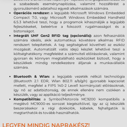
a szabadesés eseménynaplózása, valamint hozzáférést a
gyorsulásmérő adataihoz egyedi alkalmazások számára.
Operációs rendszer:
a legújabb Microsoft Windows Embedded
Compact 7.0, vagy Microsoft Windows Embedded Handheld
6.5.3 lehetővé teszi, hogy a programok kihasználják a legújabb
fejlesztéseket, beleértve a fokozott rugalmasságot és a
biztonságot.
Integrált UHF Gen2 RFID tag (opcionális):
azon felhasználók
számára ideális, akik automatikus követésre alkalmas RFID
rendszert telepítettek. A tag segítségével követheti az eszköz
mozgását. Automatizált valós idejű készlet lehetővé teszi a
költséghatékony megfelelést a számviteli előírásoknak, valamint
gyorsan és könnyen megtalálható eszközöket biztosít, hogy a
készülékek mindig rendelkezésre álljanak a munkavállalók
számára.
Bluetooth & Wlan:
a legújabb vezeték nélküli technológia
(Bluetooth 2.1 EDR, Wlan 802.11 a/b/g/n) gyorsabb kapcsolat
mellett, megfelel a FIPS 140-2 Level1 kormányzati előírásoknak,
így nő az adatbiztonság, de ennek ellenére nem csökken a
készülék, vagy az applikáció teljesítménye.
Kompatibilitás:
a Symbol/Motorola MC9200 kompatibilis a
meglévő MC9000-es sorozat kiegészítőivel, így az új készülék
beszerzésekor a régi dokkolók, kábelek, fejhallgatók is
megtarthatók és tovább használhatók.
LEGYEN MINDIG NAPRAKÉSZ!