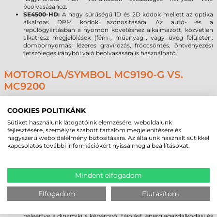
beolvasásához.
SE4500-HD:
A nagy sűrűségű 1D és 2D kódok mellett az optika
alkalmas DPM kódok azonosítására. Az autó- és a
repülőgyártásban a nyomon követéshez alkalmazott, közvetlen
alkatrész megjelölések (fém-, műanyag-, vagy üveg felületen:
dombornyomás, lézeres gravírozás, fröccsöntés, öntvényezés)
tetszőleges irányból való beolvasására is használható.
MOTOROLA/SYMBOL MC9190-G VS.
MC9200
Processzor:
a DualCore processzornak köszönhetően gyorsabb
az alkalmazások futtatása, nő a termelékenység. Az asztali
COOKIES POLITIKÁNK
számítógéphez hasonló teljesítményt nyújt még a legnagyobb
Sütiket használunk látogatóink elemzésére, weboldalunk
igényű multimédiás alkalmazások esetén is.
fejlesztésére, személyre szabott tartalom megjelenítésére és
Memória:
a memória jelentős növelése elősegíti az alkalmazások
nagyszerű weboldalélmény biztosítására. Az általunk használt sütikkel
feldolgozási sebességét, bőséges helyet biztosítva az adatoknak,
kapcsolatos további információkért nyissa meg a beállításokat.
programoknak. Az MC9190-hez képest alapkiépítésben is
duplázódott a memória mérete, de a prémium kiépítésű
modellekben akár 1 GB RAM kérhető.
Kijelző:
a Gorilla Glass kijelző növeli a szkenner tartósságát,
Mindent elfogadom
továbbá meggátolja a karcolások kialakulását. A sérülésekre
gyakorlatilag érzéketlen üveg törés vagy karcolódás nélkül
ellenáll a leggyakoribb leejtéseknek.
Elfogadom
Elutasítom
IST (Interactive Sensor Technology) (opcionális):
lehetővé teszi,
hogy élvonalbeli mozgás-alapú alkalmazásokat használjunk,
beleértve a dinamikus képernyő tájolást, energiagazdálkodási és