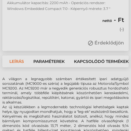
Akkumulátor kapacitás: 2200 mAh • Operációs rendszer:
Windows Embedded Compact 7.0 • Képernyő mérete: 3.7 "
- Ft
nettó
(
-
)
Érdeklődjön
LEÍRÁS
PARAMÉTEREK
KAPCSOLÓDÓ TERMÉKEK
A világon a legnagyobb számban értékesített ipari adatgyűjő
sorozatának (MC9000-es széria) a legújabb típusa az Motorola/Symbol
MC9200. Az MC9200 már a negyedik generációs robusztus hordozható
terminál, amely többféle kiépítésének köszönhetően kereskedelmi,
raktározási/logisztikai, repülőtéri, katonai, gyártói és ipari megoldásokra
is alkalmas.
Az új készülékben a legmodernebb technológiai lehetőségek kaptak
helye, így nyugodtan mondhatjuk, hogy a "leg-ek" eszközéről beszélünk.
Kényelmes és megbízható használatot biztosít, anélkül, hogy mindez
bármilyen kompromisszumot követelne. A hatféle olvasófejnek (1
dimenziós kód olvasósás 13,71 méter, 2 dimenziós kód olvasás 9,14
méter) és hatféle billentyűzet kiosztásnak köszönhetően, mindenki