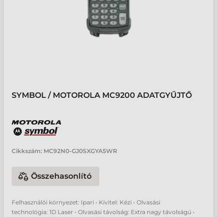
SYMBOL / MOTOROLA MC9200 ADATGYŰJTŐ
Cikkszám:
MC92N0-GJ0SXGYA5WR
Összehasonlító
Felhasználói környezet: Ipari • Kivitel: Kézi • Olvasási
technológia: 1D Laser • Olvasási távolság: Extra nagy távolságú •