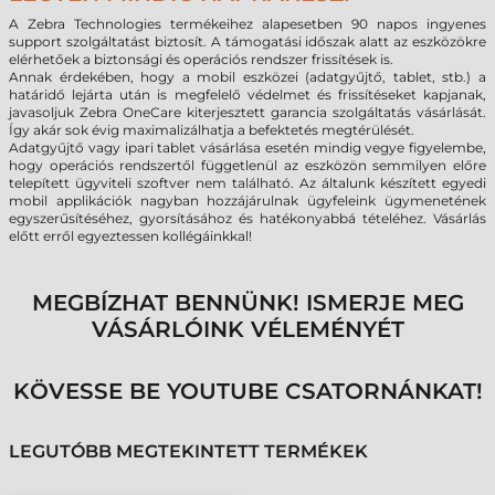
A Zebra Technologies termékeihez alapesetben 90 napos ingyenes
support szolgáltatást biztosít. A támogatási időszak alatt az eszközökre
elérhetőek a biztonsági és operációs rendszer frissítések is.
Annak érdekében, hogy a mobil eszközei (adatgyűjtő, tablet, stb.) a
határidő lejárta után is megfelelő védelmet és frissítéseket kapjanak,
javasoljuk Zebra OneCare kiterjesztett garancia szolgáltatás vásárlását.
Így akár sok évig maximalizálhatja a befektetés megtérülését.
Adatgyűjtő vagy ipari tablet vásárlása esetén mindig vegye figyelembe,
hogy operációs rendszertől függetlenül az eszközön semmilyen előre
telepített ügyviteli szoftver nem található. Az általunk készített egyedi
mobil applikációk nagyban hozzájárulnak ügyfeleink ügymenetének
egyszerűsítéséhez, gyorsításához és hatékonyabbá tételéhez. Vásárlás
előtt erről egyeztessen kollégáinkkal!
MEGBÍZHAT BENNÜNK! ISMERJE MEG
VÁSÁRLÓINK VÉLEMÉNYÉT
KÖVESSE BE YOUTUBE CSATORNÁNKAT!
LEGUTÓBB MEGTEKINTETT TERMÉKEK