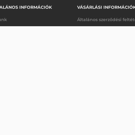
ALÁNOS INFORMÁCIÓK
VÁSÁRLÁSI INFORMÁCIÓ
unk
Általános szerződési felté
rhetőségek
Adatkezelési tájékoztató
ADATGYŰJTŐ
arancia
Szállítási és fizetési feltét
Érdeklődjön
K
Jogi nyilatkozat
káink
Elállás a szerződéstől
k végleges törlése
Utalásos fizetési lehetősé
p-Desk
Legyen viszonteladónk