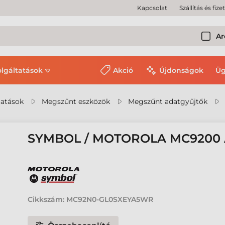
Kapcsolat
Szállítás és fize
Ar
olgáltatások
Akció
Újdonságok
Üg
tatások
Megszűnt eszközök
Megszűnt adatgyűjtők
SYMBOL / MOTOROLA MC9200
Cikkszám:
MC92N0-GL0SXEYA5WR