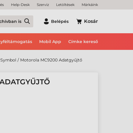
tés
Help-Desk
Szerviz
Letöltések
Márkáink
Kosár
chívban is
Belépés
yféltámogatás
Mobil App
Címke kereső
Symbol / Motorola MC9200 Adatgyűjtő
 ADATGYŰJTŐ