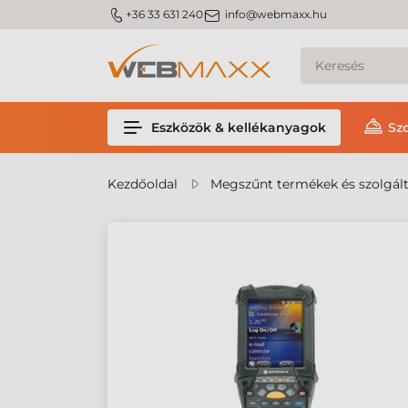
m_phone
m_email
+36 33 631 240
info@webmaxx.hu
Eszközök & kellékanyagok
Sz
Kezdőoldal
Megszűnt termékek és szolgál