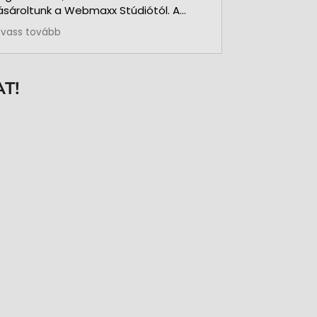
ásároltunk a Webmaxx Stúdiótól. A
eszerzés megkezdése előtt segítettek
lvass tovább
z igényeink szerinti típus
iválasztásában. Minden rendben és
ontosan zajlott. Kollégájuk
zemélyesen üzemelte be a nyomtatót
T!
s a hozzá kapcsolódó szoftvert. Pár
ónap használat és 3.000 kártya
yomtatása után is teljesen meg
agyunk elégedve a nyomtatóval. A
özben felmerült kérdéseinkre azonnal
aptunk segítséget, választ. Pontos,
recíz, megbízható munkatársak.
öszönöm az együttműködésüket.