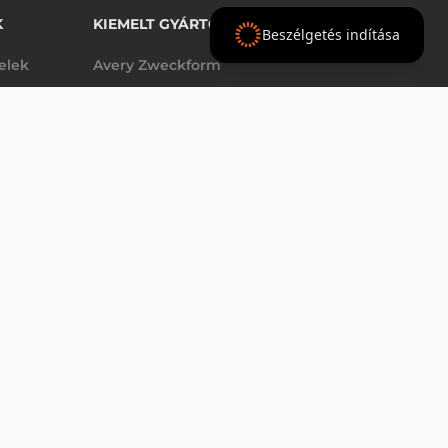
K
KIEMELT GYÁRTÓINK
Beszélgetés indítása
telek
Avery Zweckform
Datalogic
791 380 Ft
nettó
elek
Epson
(
1 005 053 Ft
)
Godex
Tezeko
g
TSC
Zebra