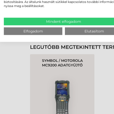
biztosítására. Az általunk használt sütikkel kapcsolatos további informác
nyissa meg a beállításokat.
Rendben volt a rendelésem
Olvass tovább
Mindent elfogadom
K
Elfogadom
Elutasítom
LEGUTÓBB MEGTEKINTETT TE
SYMBOL / MOTOROLA
MC9200 ADATGYŰJTŐ