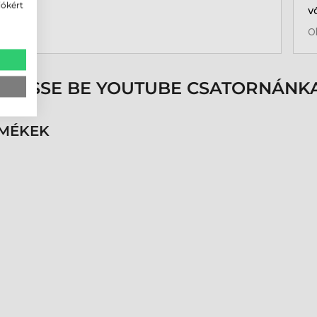
iókért
v
b
O
a
k
p
s
ÖVESSE BE YOUTUBE CSATORNÁNKA
é
h
n
RMÉKEK
v
k
k
p
K