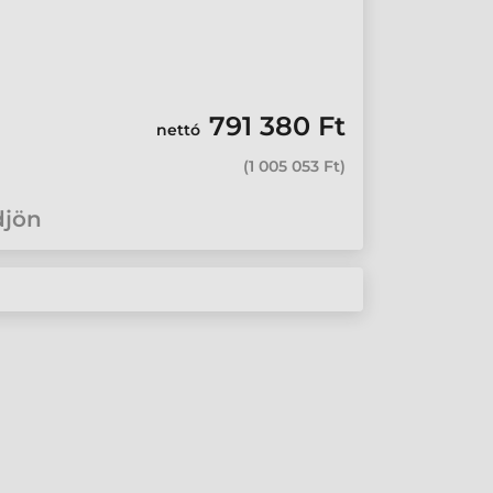
791 380 Ft
nettó
(
1 005 053 Ft
)
djön