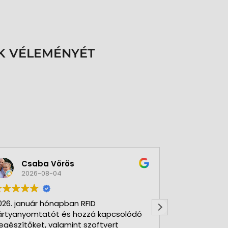
K VÉLEMÉNYÉT
Csaba Vörös
Éva 
2026-08-04
2026-
026. január hónapban RFID
Nagyon szer
ártyanyomtatót és hozzá kapcsolódó
Kft-t. Gyorsa
iegészítőket, valamint szoftvert
Udvarias, ho