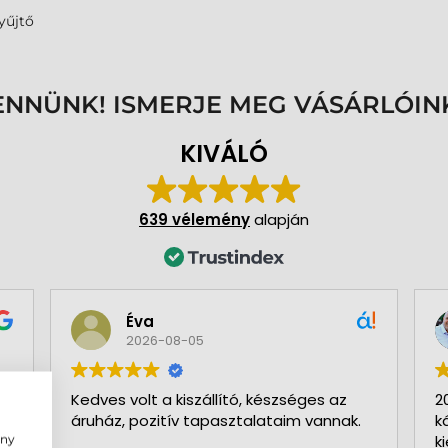
yűjtő
ENNÜNK! ISMERJE MEG VÁSÁRLÓIN
KIVÁLÓ
639 vélemény
alapján
Éva
2026-08-05
Kedves volt a kiszállító, készséges az
2
áruház, pozitív tapasztalataim vannak.
k
ény
k