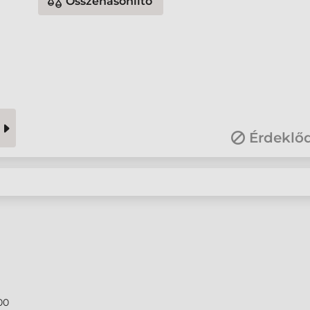
Összehasonlító
Érdeklő
00