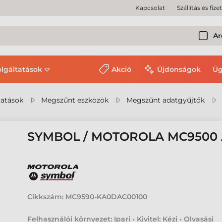
Kapcsolat
Szállítás és fize
Ar
olgáltatások
Akció
Újdonságok
Üg
tatások
Megszűnt eszközök
Megszűnt adatgyűjtők
SYMBOL / MOTOROLA MC9500
Cikkszám:
MC9590-KA0DAC00100
Felhasználói környezet: Ipari • Kivitel: Kézi • Olvasási