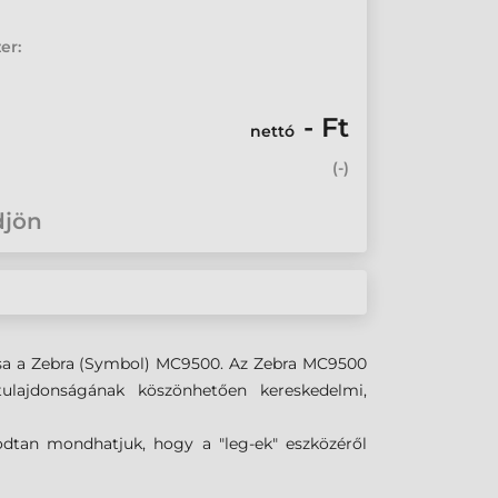
er:
- Ft
nettó
(
-
)
djön
usa a Zebra (Symbol) MC9500. Az Zebra MC9500
ulajdonságának köszönhetően kereskedelmi,
dtan mondhatjuk, hogy a "leg-ek" eszközéről