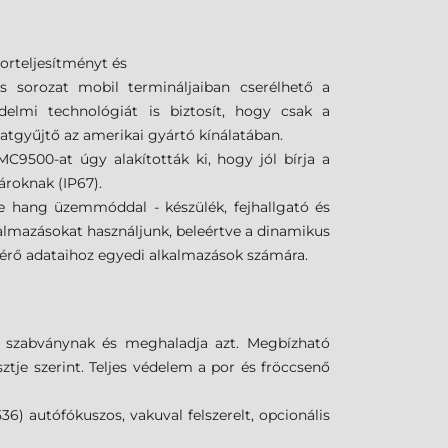
orteljesítményt és
 sorozat mobil termináljaiban cserélhető a
védelmi technológiát is biztosít, hogy csak a
atgyűjtő az amerikai gyártó kínálatában.
MC9500-at úgy alakították ki, hogy jól bírja a
károknak (IP67).
e hang üzemmóddal - készülék, fejhallgató és
kalmazásokat használjunk, beleértve a dinamikus
érő adataihoz egyedi alkalmazások számára.
G szabványnak és meghaladja azt. Megbízható
je szerint. Teljes védelem a por és fröccsenő
6) autófókuszos, vakuval felszerelt, opcionális