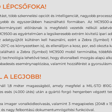
 LÉPCSŐFOKA!
st, több szkennelési opciót és intelligenciát, nagyobb processz
yebb és egyszerűbben használható formában. Az MC9500-as
lt, kormányzati előírásnak is megfelelő vezeték nélküli adat
C9500-as egyértelműen a legsikeresebb extrém kivitelű ipari ad
 adatgyűjtőt kültéren kell használni, ezért a Zebra (Symbol) 
0°C-os környezetben is), és ellenálljon a kosz, por, eső okozta 
alálható a Zebra (Symbol) MC9500 mobil terminálba, többfél
y) technológia lehetővé teszi, hogy élvonalbeli mozgás-alapú al
szabadesés eseménynaplózása, valamint hozzáférést a gyorsulásm
 A LEGJOBB!
lenáll 1,8 méter magasságból, amely megfelel a MIL-STD 810
esés (4.000 ütés) után a gyártó forgó hengerben végzett teszt
a imager vonalkódleolvasás, valamint 3 megapixeles (2048 x 153
el és nagy felbontású dokumentumrögzítési funkcióval.