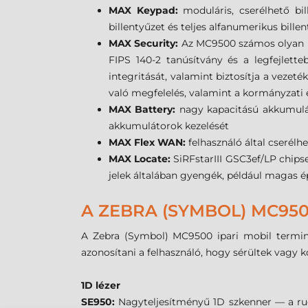
MAX Keypad:
moduláris, cserélhető bil
billentyűzet és teljes alfanumerikus billen
MAX Security:
Az MC9500 számos olyan bi
FIPS 140-2 tanúsítvány és a legfejlette
integritását, valamint biztosítja a vezet
való megfelelés, valamint a kormányzati 
MAX Battery:
nagy kapacitású akkumuláto
akkumulátorok kezelését
MAX Flex WAN:
felhasználó által cser
MAX Locate:
SiRFstarIII GSC3ef/LP chipse
jelek általában gyengék, például magas é
A ZEBRA (SYMBOL) MC950
A Zebra (Symbol) MC9500 ipari mobil terminá
azonosítani a felhasználó, hogy sérültek vagy k
1D lézer
SE950:
Nagyteljesítményű 1D szkenner — a rug