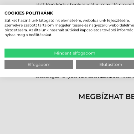
alatt lévő kódok beolvasását is, max. 114 cm-es 
COOKIES POLITIKÁNK
2D imager
Sütiket használunk látogatóink elemzésére, weboldalunk fejlesztésére,
személyre szabott tartalom megjelenítésére és nagyszerű weboldalélm
SE4500-SR:
Alacsony/közepes sűrűségű 1D/2D k
biztosítására. Az általunk használt sütikkel kapcsolatos további informác
nyissa meg a beállításokat.
Speciális képolvasók
SE4500-DL:
Közepes/magas sűrűségű 1D/2D kó
Mindent elfogadom
okmányokon található, nagyméretű PDF vonalkó
SE4500-HD/DPM:
A nagy sűrűségű 1D és 2D 
Elfogadom
Elutasítom
követéshez alkalmazott, közvetlen alkatrész m
tetszőleges irányból való beolvasására is haszn
MEGBÍZHAT B