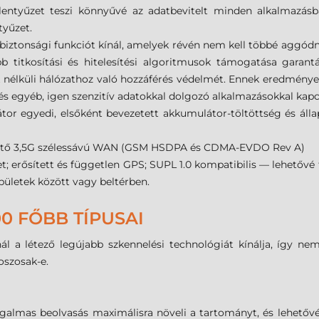
lentyűzet teszi könnyűvé az adatbevitelt minden alkalmazásb
tyűzet.
ztonsági funkciót kínál, amelyek révén nem kell többé aggódn
bb titkosítási és hitelesítési algoritmusok támogatása garantá
ék nélküli hálózathoz való hozzáférés védelmét. Ennek eredménye
és egyéb, igen szenzitív adatokkal dolgozó alkalmazásokkal kapc
r egyedi, elsőként bevezetett akkumulátor-töltöttség és állap
élhető 3,5G szélessávú WAN (GSM HSDPA és CDMA-EVDO Rev A)
t; erősített és független GPS; SUPL 1.0 kompatibilis — lehetővé t
pületek között vagy beltérben.
0 FŐBB TÍPUSAI
l a létező legújabb szkennelési technológiát kínálja, így ne
oszosak-e.
almas beolvasás maximálisra növeli a tartományt, és lehetővé 