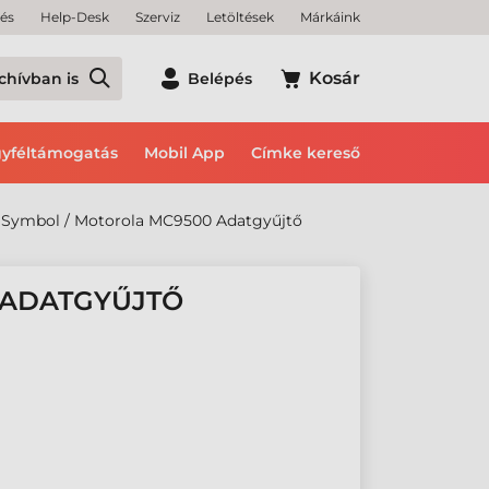
tés
Help-Desk
Szerviz
Letöltések
Márkáink
Kosár
chívban is
Belépés
yféltámogatás
Mobil App
Címke kereső
Symbol / Motorola MC9500 Adatgyűjtő
 ADATGYŰJTŐ