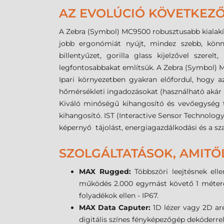
AZ EVOLÚCIÓ KÖVETKEZŐ
A Zebra (Symbol) MC9500 robusztusabb kialakítá
jobb ergonómiát nyújt, mindez szebb, könn
billentyűzet, gorilla glass kijelzővel szere
legfontosabbakat említsük. A Zebra (Symbol) M
Ipari környezetben gyakran előfordul, hogy az
hőmérsékleti ingadozásokat (használható akár -2
Kiváló minőségű kihangosító és vevőegység t
kihangosító. IST (Interactive Sensor Technolog
képernyő tájolást, energiagazdálkodási és a 
SZOLGÁLTATÁSOK, AMITŐL
MAX Rugged:
Többszöri leejtésnek el
működés 2.000 egymást követő 1 méteres 
folyadékok ellen - IP67.
MAX Data Caputer:
1D lézer vagy 2D are
digitális színes fényképezőgép dekóderr