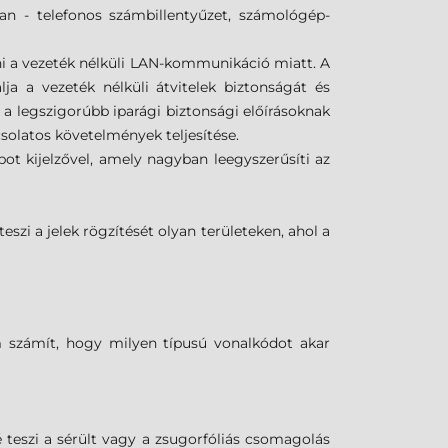
an - telefonos számbillentyűzet, számológép-
i a vezeték nélküli LAN-kommunikáció miatt. A
lja a vezeték nélküli átvitelek biztonságát és
 a legszigorúbb iparági biztonsági előírásoknak
solatos követelmények teljesítése.
ot kijelzővel, amely nagyban leegyszerűsíti az
eszi a jelek rögzítését olyan területeken, ahol a
m számít, hogy milyen típusú vonalkódot akar
teszi a sérült vagy a zsugorfóliás csomagolás