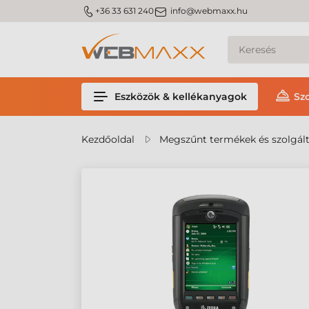
m_phone
m_email
+36 33 631 240
info@webmaxx.hu
Eszközök & kellékanyagok
Sz
Kezdőoldal
Megszűnt termékek és szolgál