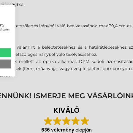
távolságból.
ény
ódok tetszőleges irányból való beolvasásához, max 39,4 cm-es 
iókért
dok, valamint a beléptetésekhez és a határátlépésekhez sz
dok tetszőleges irányból való beolvasásához.
kódok mellett az optika alkalmas DPM kódok azonosításár
egjelölések (fém-, műanyag-, vagy üveg felületen: dombornyomás,
álható.
ENNÜNK! ISMERJE MEG VÁSÁRLÓIN
KIVÁLÓ
636 vélemény
alapján