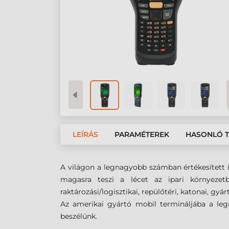
LEÍRÁS
PARAMÉTEREK
HASONLÓ 
A világon a legnagyobb számban értékesített
magasra teszi a lécet az ipari környezet
raktározási/logisztikai, repülőtéri, katonai, gyá
Az amerikai gyártó mobil termináljába a le
beszélünk.