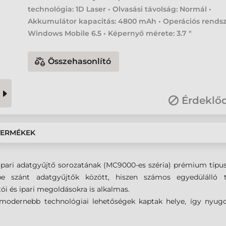
technológia: 1D Laser • Olvasási távolság: Normál •
Akkumulátor kapacitás: 4800 mAh • Operációs rendsz
Windows Mobile 6.5 • Képernyő mérete: 3.7 "
Összehasonlító
Érdeklő
TERMÉKEK
 ipari adatgyűjtő sorozatának (MC9000-es széria) prémium típ
be szánt adatgyűjtők között, hiszen számos egyedülálló t
rtói és ipari megoldásokra is alkalmas.
gmodernebb technológiai lehetőségek kaptak helye, így nyugo