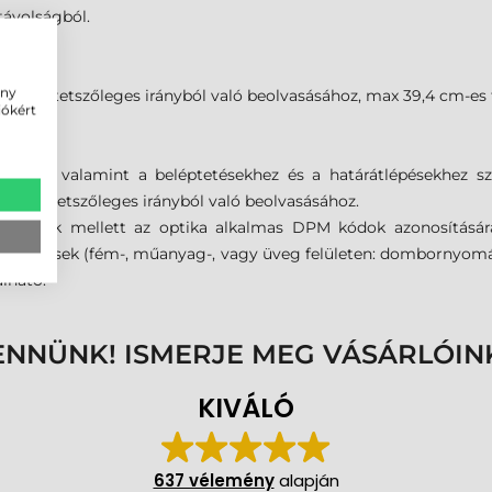
távolságból.
ény
ódok tetszőleges irányból való beolvasásához, max 39,4 cm-es 
iókért
dok, valamint a beléptetésekhez és a határátlépésekhez sz
dok tetszőleges irányból való beolvasásához.
kódok mellett az optika alkalmas DPM kódok azonosításár
egjelölések (fém-, műanyag-, vagy üveg felületen: dombornyomás,
álható.
ENNÜNK! ISMERJE MEG VÁSÁRLÓIN
KIVÁLÓ
637 vélemény
alapján