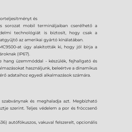
orteljesítményt és
 sorozat mobil termináljaiban cserélhető a
védelmi technológiát is biztosít, hogy csak a
atgyűjtő az amerikai gyártó kínálatában.
MC9500-at úgy alakították ki, hogy jól bírja a
károknak (IP67).
e hang üzemmóddal - készülék, fejhallgató és
kalmazásokat használjunk, beleértve a dinamikus
érő adataihoz egyedi alkalmazások számára.
G szabványnak és meghaladja azt. Megbízható
je szerint. Teljes védelem a por és fröccsenő
6) autófókuszos, vakuval felszerelt, opcionális