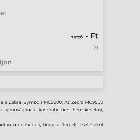
er:
- Ft
nettó
(
-
)
djön
usa a Zebra (Symbol) MC9500. Az Zebra MC9500
ulajdonságának köszönhetően kereskedelmi,
dtan mondhatjuk, hogy a "leg-ek" eszközéről