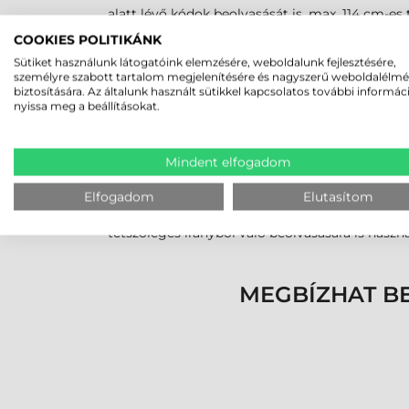
alatt lévő kódok beolvasását is, max. 114 cm-es 
COOKIES POLITIKÁNK
2D imager
Sütiket használunk látogatóink elemzésére, weboldalunk fejlesztésére,
személyre szabott tartalom megjelenítésére és nagyszerű weboldalélm
SE4500-SR:
Alacsony/közepes sűrűségű 1D/2D k
biztosítására. Az általunk használt sütikkel kapcsolatos további informác
nyissa meg a beállításokat.
Speciális képolvasók
SE4500-DL:
Közepes/magas sűrűségű 1D/2D kó
Mindent elfogadom
okmányokon található, nagyméretű PDF vonalkó
SE4500-HD/DPM:
A nagy sűrűségű 1D és 2D 
Elfogadom
Elutasítom
követéshez alkalmazott, közvetlen alkatrész m
tetszőleges irányból való beolvasására is haszn
MEGBÍZHAT B