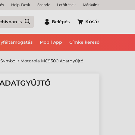
tés
Help-Desk
Szerviz
Letöltések
Márkáink
Kosár
chívban is
Belépés
yféltámogatás
Mobil App
Címke kereső
Symbol / Motorola MC9500 Adatgyűjtő
 ADATGYŰJTŐ