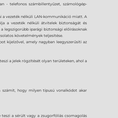
an - telefonos számbillentyűzet, számológép-
i a vezeték nélküli LAN-kommunikáció miatt. A
lja a vezeték nélküli átvitelek biztonságát és
 a legszigorúbb iparági biztonsági előírásoknak
solatos követelmények teljesítése.
ot kijelzővel, amely nagyban leegyszerűsíti az
eszi a jelek rögzítését olyan területeken, ahol a
m számít, hogy milyen típusú vonalkódot akar
teszi a sérült vagy a zsugorfóliás csomagolás