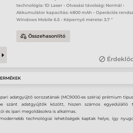
technológia: 1D Laser • Olvasási távolság: Normál •
Akkumulátor kapacitás: 4800 mAh • Operációs rendsz
Windows Mobile 6.5 • Képernyő mérete: 3.7 "
Összehasonlító
Érdeklő
TERMÉKEK
 ipari adatgyűjtő sorozatának (MC9000-es széria) prémium típ
be szánt adatgyűjtők között, hiszen számos egyedülálló t
rtói és ipari megoldásokra is alkalmas.
gmodernebb technológiai lehetőségek kaptak helye, így nyugo