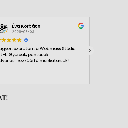
Éva Korbács
A bol
2026-08-03
2026-
agyon szeretem a Webmaxx Stúdió
Gyors precíz
ft-t. Gyorsak, pontosak!
dvarias, hozzáértő munkatársak!
T!