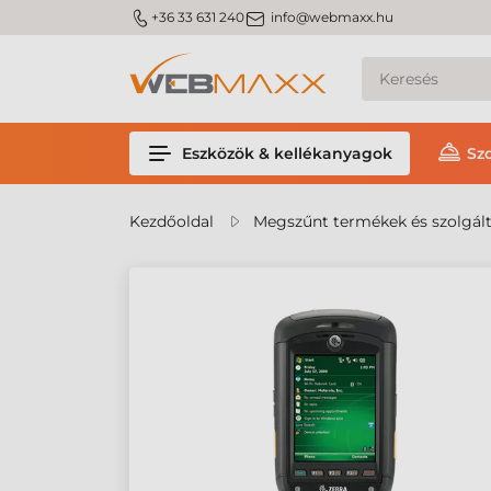
m_phone
m_email
+36 33 631 240
info@webmaxx.hu
Eszközök & kellékanyagok
Sz
Kezdőoldal
Megszűnt termékek és szolgál