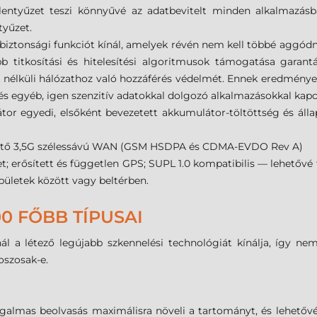
lentyűzet teszi könnyűvé az adatbevitelt minden alkalmazásb
tyűzet.
ztonsági funkciót kínál, amelyek révén nem kell többé aggódn
bb titkosítási és hitelesítési algoritmusok támogatása garantá
ék nélküli hálózathoz való hozzáférés védelmét. Ennek eredménye
és egyéb, igen szenzitív adatokkal dolgozó alkalmazásokkal kapc
r egyedi, elsőként bevezetett akkumulátor-töltöttség és állap
élhető 3,5G szélessávú WAN (GSM HSDPA és CDMA-EVDO Rev A)
t; erősített és független GPS; SUPL 1.0 kompatibilis — lehetővé t
pületek között vagy beltérben.
0 FŐBB TÍPUSAI
l a létező legújabb szkennelési technológiát kínálja, így ne
oszosak-e.
almas beolvasás maximálisra növeli a tartományt, és lehetővé 