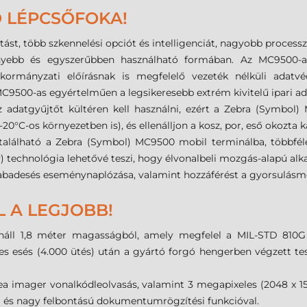
 LÉPCSŐFOKA!
st, több szkennelési opciót és intelligenciát, nagyobb processz
yebb és egyszerűbben használható formában. Az MC9500-as
lt, kormányzati előírásnak is megfelelő vezeték nélküli adat
C9500-as egyértelműen a legsikeresebb extrém kivitelű ipari ad
 adatgyűjtőt kültéren kell használni, ezért a Zebra (Symbol) 
0°C-os környezetben is), és ellenálljon a kosz, por, eső okozta 
alálható a Zebra (Symbol) MC9500 mobil terminálba, többfél
y) technológia lehetővé teszi, hogy élvonalbeli mozgás-alapú al
szabadesés eseménynaplózása, valamint hozzáférést a gyorsulásm
 A LEGJOBB!
lenáll 1,8 méter magasságból, amely megfelel a MIL-STD 810
esés (4.000 ütés) után a gyártó forgó hengerben végzett teszt
a imager vonalkódleolvasás, valamint 3 megapixeles (2048 x 153
el és nagy felbontású dokumentumrögzítési funkcióval.