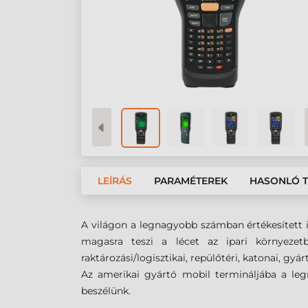
LEÍRÁS
PARAMÉTEREK
HASONLÓ 
A világon a legnagyobb számban értékesített
magasra teszi a lécet az ipari környezet
raktározási/logisztikai, repülőtéri, katonai, gyá
Az amerikai gyártó mobil termináljába a le
beszélünk.