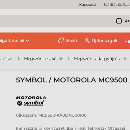
Kapcsolat
Szállítás és fize
Ar
olgáltatások
Akció
Újdonságok
Üg
tatások
Megszűnt eszközök
Megszűnt adatgyűjtők
SYMBOL / MOTOROLA MC9500
Cikkszám:
MC9590-KA0DAG00100
Felhasználói környezet: Ipari • Kivitel: Kézi • Olvasási