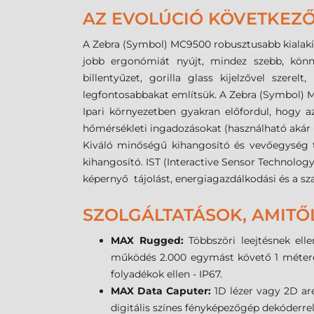
AZ EVOLÚCIÓ KÖVETKEZŐ
A Zebra (Symbol) MC9500 robusztusabb kialakítá
jobb ergonómiát nyújt, mindez szebb, könn
billentyűzet, gorilla glass kijelzővel szere
legfontosabbakat említsük. A Zebra (Symbol) M
Ipari környezetben gyakran előfordul, hogy az
hőmérsékleti ingadozásokat (használható akár -2
Kiváló minőségű kihangosító és vevőegység t
kihangosító. IST (Interactive Sensor Technolog
képernyő tájolást, energiagazdálkodási és a 
SZOLGÁLTATÁSOK, AMITŐL
MAX Rugged:
Többszöri leejtésnek el
működés 2.000 egymást követő 1 méteres 
folyadékok ellen - IP67.
MAX Data Caputer:
1D lézer vagy 2D are
digitális színes fényképezőgép dekóderr