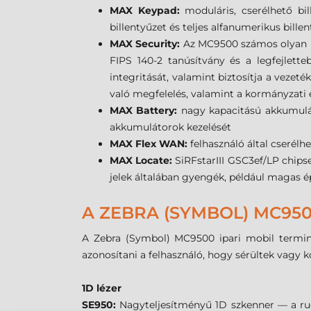
MAX Keypad:
moduláris, cserélhető bil
billentyűzet és teljes alfanumerikus billen
MAX Security:
Az MC9500 számos olyan bi
FIPS 140-2 tanúsítvány és a legfejlette
integritását, valamint biztosítja a vezet
való megfelelés, valamint a kormányzati 
MAX Battery:
nagy kapacitású akkumuláto
akkumulátorok kezelését
MAX Flex WAN:
felhasználó által cser
MAX Locate:
SiRFstarIII GSC3ef/LP chipse
jelek általában gyengék, például magas é
A ZEBRA (SYMBOL) MC950
A Zebra (Symbol) MC9500 ipari mobil terminá
azonosítani a felhasználó, hogy sérültek vagy k
1D lézer
SE950:
Nagyteljesítményű 1D szkenner — a rug