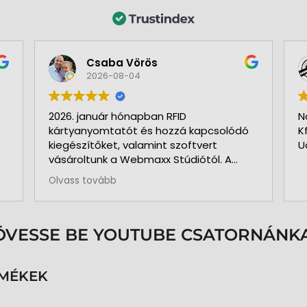
Csaba Vörös
2026-08-04
2026. január hónapban RFID
N
kártyanyomtatót és hozzá kapcsolódó
K
kiegészítőket, valamint szoftvert
U
vásároltunk a Webmaxx Stúdiótól. A
beszerzés megkezdése előtt segítettek
Olvass tovább
az igényeink szerinti típus
kiválasztásában. Minden rendben és
pontosan zajlott. Kollégájuk
személyesen üzemelte be a nyomtatót
ÖVESSE BE YOUTUBE CSATORNÁNKA
és a hozzá kapcsolódó szoftvert. Pár
hónap használat és 3.000 kártya
nyomtatása után is teljesen meg
RMÉKEK
vagyunk elégedve a nyomtatóval. A
közben felmerült kérdéseinkre azonnal