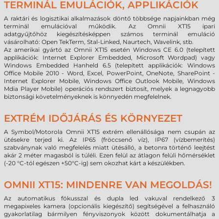
TERMINÁL EMULÁCIÓK, APPLIKÁCIÓK
A raktári és logisztikai alkalmazások döntő többsége napjainkban még
terminál emulációval működik. Az Omnii XT15 ipari
adatgyűjtőhöz
kiegészítésképpen
számos terminál emuláció
vásárolható: Open TekTerm, Stal-Linked, Naurtech,
Wavelink, stb.
Az amerikai gyártó az Omnii XT15 esetén Windows CE 6.0 (telepített
applikációk: Internet Explorer Embedded, Microsoft Wordpad) vagy
Windows Embedded Hanheld 6.5 (telepített applikációk: Windows
Office Mobile 2010 - Word, Excel, PowerPoint, OneNote, SharePoint -
Internet Explorer Mobile, Windows Office Outlook Mobile, Windows
Mdia Player Mobile) operációs rendszert biztosít, melyek a legnagyobb
biztonsági követelményeknek is könnyedén megfelelnek.
EXTRÉM IDŐJÁRÁS ÉS KÖRNYEZET
A Symbol/Motorola Omnii XT15 extrém ellenállósága nem csupán az
ütésekre terjed ki. Az IP65 (fröccsenő víz), IP67 (vízbemerítés)
szabványnak való megfelelés miatt ütésálló, a betonra történő leejtést
akár 2 méter magasból is túléli. Ezen felül az átlagon felüli hőmérséklet
(-20 °C-tól egészen +50°C-ig) sem okozhat kárt a készülékben.
OMNII XT15: MINDENRE VAN MEGOLDÁS!
Az automatikus fókusszal és dupla led vakuval rendelkező 3
megapixeles kamera (opcionális kiegészítő) segítségével a felhasználó
gyakorlatilag bármilyen fényviszonyok között dokumentálhatja a