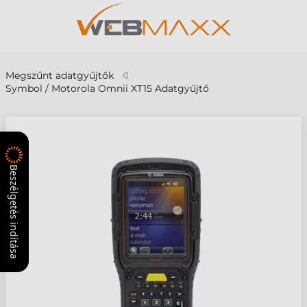
Megszűnt adatgyűjtők
Symbol / Motorola Omnii XT15 Adatgyűjtő
Beszélgetés indítása