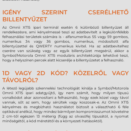
IGÉNY SZERINT CSERÉLHETŐ
BILLENTYŰZET
Az Omnii XT15 ipari terminál esetén 6 különböző billentyűzet áll
rendelkezésre, ami kényelmessé teszi az adatbevitelt a legkülönfélébb
felhasználási területek számára is - alfanumerikus 55 vagy 59 gombos,
numerikus 34 vagy 36 gombos, numerikus, módosított alfa
billentyűzettel és QWERTY numerikus kivitel. Ha az adatbevitelhez
cserére van szükség vagy az egyik billentyűzet megsérül, akkor a
Symbol/Motorola Omnii XT15 moduláris architektúrája lehetővé teszi,
hogy a helyszínen percek alatt kicserélje a billentyűzetet a felhasználó.
1D VAGY 2D KÓD? KÖZELRŐL VAGY
TÁVOLRÓL?
A létező legújabb szkennelési technológiát kínálja a Symbol/Motorola
Omnii XT15 ipari adatgyűjtő, így nem számít, hogy milyen típusú
vonalkódot akar azonosítani a felhasználó, hogy ezek közel vagy távol
vannak, sőt az sem, hogy sérültek vagy koszosak-e. Az Omnii XT15
kényelmes és megbízható használatot biztosít a választható 6 féle
optikával anélkül, hogy mindez bármilyen kompromisszumot követelne
2 cm-től egészen 13 méterig (függ az olvasófej típusától, a nyomat
minőségétől, a kód méretétől és a környezeti hatásoktól).