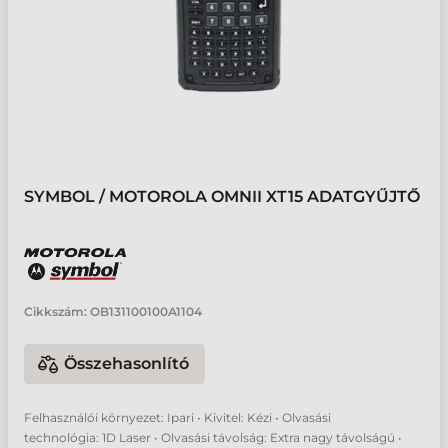
SYMBOL / MOTOROLA OMNII XT15 ADATGYŰJTŐ
Cikkszám:
OB131100100A1104
Összehasonlító
Felhasználói környezet: Ipari • Kivitel: Kézi • Olvasási
technológia: 1D Laser • Olvasási távolság: Extra nagy távolságú •