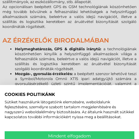
szállítmányok, az eszközállomány, stb. állapotát.
Az opcionálisan beépített GPS és GSM technológiának köszönhetően
még tovább bővülnek a felhasználási lehetőségek a helyszínfüggő
alkalmazások számára, beleértve a valós idejű navigációt, illetve a
szállítás és logisztika keretében az áruátvétel bizonyítását szolgáló
koordináták rögzítését.
AZ ÉRZÉKELŐK BIRODALMÁBAN
Helymeghatározás, GPS & digitális iránytű:
a technológiának
köszönhetően kinyílik a helyszínfüggő alkalmazások világa a
felhasználók számára, beleértve a valós idejű navigációt, illetve a
szállítás és logisztika keretében az áruátvétel bizonyítását
szolgáló koordináták rögzítését.
Mozgás-, gyorsulás érzékelés:
a beépített szenzor lehetővé teszi
a Symbol/Motorola Omnii XT15 ipari adatgyűjtő számára a
gyorsulásérzékelő üzleti szintű implementációját, valamint a
mozgásalapú alkalmazásokat használatát, beleértve a dinamikus
képernyő tájolást.
COOKIES POLITIKÁNK
Sütiket használunk látogatóink elemzésére, weboldalunk
FŐBB OMNII XT MODELLEK:
fejlesztésére, személyre szabott tartalom megjelenítésére és
nagyszerű weboldalélmény biztosítására. Az általunk használt sütikkel
Omnii XT15 (Standard modell):
raktártechnika, ipar, gyártás
kapcsolatos további információkért nyissa meg a beállításokat.
Omnii XT15f (Chiller
- Freezer
modell):
hűtőházi
alkalmazásokhoz
(fűtött vonalkód olvasó ablak: -20°C-tól, +50°C-
ig)
Mindent elfogadom
Omnii XT15f (Arctic - Freezer modell):
mélyhűtőházi