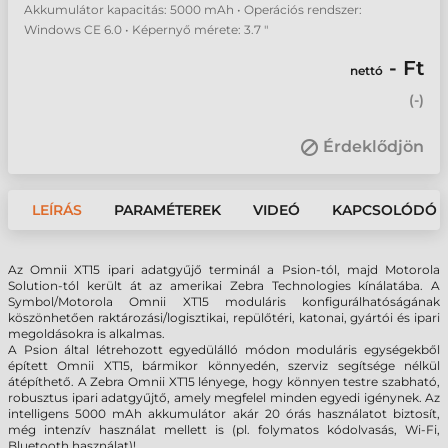
Akkumulátor kapacitás: 5000 mAh • Operációs rendszer:
Windows CE 6.0 • Képernyő mérete: 3.7 "
- Ft
nettó
(
-
)
Érdeklődjön
LEÍRÁS
PARAMÉTEREK
VIDEÓ
KAPCSOLÓDÓ 
Az Omnii XT15 ipari adatgyűjő terminál a Psion-tól, majd Motorola
Solution-tól került át az amerikai Zebra Technologies kínálatába. A
Symbol/Motorola Omnii XT15 moduláris konfigurálhatóságának
köszönhetően raktározási/logisztikai, repülőtéri, katonai, gyártói és ipari
megoldásokra is alkalmas.
A Psion által létrehozott egyedülálló módon moduláris egységekből
épített Omnii XT15, bármikor könnyedén, szerviz segítsége nélkül
átépíthető. A Zebra Omnii XT15 lényege, hogy könnyen testre szabható,
robusztus ipari adatgyűjtő, amely megfelel minden egyedi igénynek. Az
intelligens 5000 mAh akkumulátor akár 20 órás használatot biztosít,
még intenzív használat mellett is (pl. folymatos kódolvasás, Wi-Fi,
Bluetooth használat)!