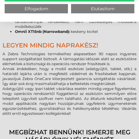
alkalmazásokhoz (fűtött kijelző és vonalkód olvasó ablak: -30°C-
tól, +50°C-ig)
Elfogadom
Elutasítom
Omnii XT15ni (Non-Incendive UL modell):
veszélyes
környezetben történő felhasználási igényekhez kialakított UL
tanúsítvánnyal rendelkező, nem tűzveszélyes moduláris
mobilkészülék
Omnii XT15nb (Narrowband):
keskeny kivitel
LEGYEN MINDIG NAPRAKÉSZ!
A Zebra Technologies termékeihez alapesetben 90 napos ingyenes
support szolgáltatást biztosít. A támogatási időszak alatt az eszközökre
elérhetőek a biztonsági és operációs rendszer frissítések is.
Annak érdekében, hogy a mobil eszközei (adatgyűjtő, tablet, stb.) a
határidő lejárta után is megfelelő védelmet és frissítéseket kapjanak,
javasoljuk Zebra OneCare kiterjesztett garancia szolgáltatás vásárlását.
Így akár sok évig maximalizálhatja a befektetés megtérülését.
Adatgyűjtő vagy ipari tablet vásárlása esetén mindig vegye figyelembe,
hogy operációs rendszertől függetlenül az eszközön semmilyen előre
telepített ügyviteli szoftver nem található. Az általunk készített egyedi
mobil applikációk nagyban hozzájárulnak ügyfeleink ügymenetének
egyszerűsítéséhez, gyorsításához és hatékonyabbá tételéhez. Vásárlás
előtt erről egyeztessen kollégáinkkal!
MEGBÍZHAT BENNÜNK! ISMERJE MEG