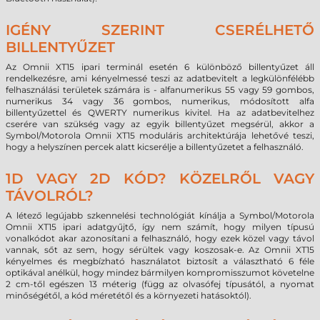
IGÉNY SZERINT CSERÉLHETŐ
BILLENTYŰZET
Az Omnii XT15 ipari terminál esetén 6 különböző billentyűzet áll
rendelkezésre, ami kényelmessé teszi az adatbevitelt a legkülönfélébb
felhasználási területek számára is - alfanumerikus 55 vagy 59 gombos,
numerikus 34 vagy 36 gombos, numerikus, módosított alfa
billentyűzettel és QWERTY numerikus kivitel. Ha az adatbevitelhez
cserére van szükség vagy az egyik billentyűzet megsérül, akkor a
Symbol/Motorola Omnii XT15 moduláris architektúrája lehetővé teszi,
hogy a helyszínen percek alatt kicserélje a billentyűzetet a felhasználó.
1D VAGY 2D KÓD? KÖZELRŐL VAGY
TÁVOLRÓL?
A létező legújabb szkennelési technológiát kínálja a Symbol/Motorola
Omnii XT15 ipari adatgyűjtő, így nem számít, hogy milyen típusú
vonalkódot akar azonosítani a felhasználó, hogy ezek közel vagy távol
vannak, sőt az sem, hogy sérültek vagy koszosak-e. Az Omnii XT15
kényelmes és megbízható használatot biztosít a választható 6 féle
optikával anélkül, hogy mindez bármilyen kompromisszumot követelne
2 cm-től egészen 13 méterig (függ az olvasófej típusától, a nyomat
minőségétől, a kód méretétől és a környezeti hatásoktól).