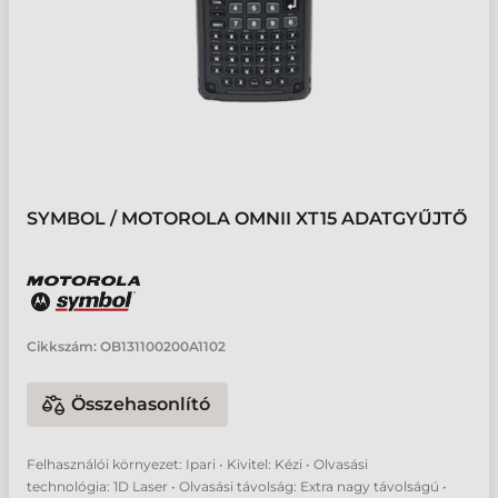
SYMBOL / MOTOROLA OMNII XT15 ADATGYŰJTŐ
Cikkszám:
OB131100200A1102
Összehasonlító
Felhasználói környezet: Ipari • Kivitel: Kézi • Olvasási
technológia: 1D Laser • Olvasási távolság: Extra nagy távolságú •