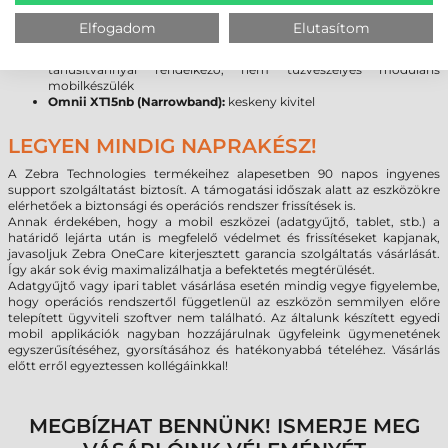
alkalmazásokhoz (fűtött kijelző és vonalkód olvasó ablak: -30°C-
tól, +50°C-ig)
Elfogadom
Elutasítom
Omnii XT15ni (Non-Incendive UL modell):
veszélyes
környezetben történő felhasználási igényekhez kialakított UL
tanúsítvánnyal rendelkező, nem tűzveszélyes moduláris
mobilkészülék
Omnii XT15nb (Narrowband):
keskeny kivitel
LEGYEN MINDIG NAPRAKÉSZ!
A Zebra Technologies termékeihez alapesetben 90 napos ingyenes
support szolgáltatást biztosít. A támogatási időszak alatt az eszközökre
elérhetőek a biztonsági és operációs rendszer frissítések is.
Annak érdekében, hogy a mobil eszközei (adatgyűjtő, tablet, stb.) a
határidő lejárta után is megfelelő védelmet és frissítéseket kapjanak,
javasoljuk Zebra OneCare kiterjesztett garancia szolgáltatás vásárlását.
Így akár sok évig maximalizálhatja a befektetés megtérülését.
Adatgyűjtő vagy ipari tablet vásárlása esetén mindig vegye figyelembe,
hogy operációs rendszertől függetlenül az eszközön semmilyen előre
telepített ügyviteli szoftver nem található. Az általunk készített egyedi
mobil applikációk nagyban hozzájárulnak ügyfeleink ügymenetének
egyszerűsítéséhez, gyorsításához és hatékonyabbá tételéhez. Vásárlás
előtt erről egyeztessen kollégáinkkal!
MEGBÍZHAT BENNÜNK! ISMERJE MEG