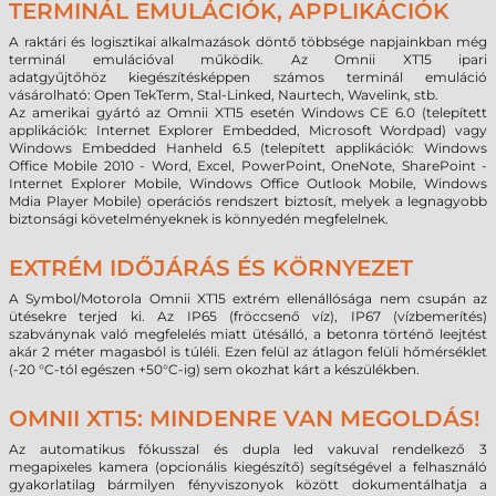
TERMINÁL EMULÁCIÓK, APPLIKÁCIÓK
A raktári és logisztikai alkalmazások döntő többsége napjainkban még
terminál emulációval működik. Az Omnii XT15 ipari
adatgyűjtőhöz
kiegészítésképpen
számos terminál emuláció
vásárolható: Open TekTerm, Stal-Linked, Naurtech,
Wavelink, stb.
Az amerikai gyártó az Omnii XT15 esetén Windows CE 6.0 (telepített
applikációk: Internet Explorer Embedded, Microsoft Wordpad) vagy
Windows Embedded Hanheld 6.5 (telepített applikációk: Windows
Office Mobile 2010 - Word, Excel, PowerPoint, OneNote, SharePoint -
Internet Explorer Mobile, Windows Office Outlook Mobile, Windows
Mdia Player Mobile) operációs rendszert biztosít, melyek a legnagyobb
biztonsági követelményeknek is könnyedén megfelelnek.
EXTRÉM IDŐJÁRÁS ÉS KÖRNYEZET
A Symbol/Motorola Omnii XT15 extrém ellenállósága nem csupán az
ütésekre terjed ki. Az IP65 (fröccsenő víz), IP67 (vízbemerítés)
szabványnak való megfelelés miatt ütésálló, a betonra történő leejtést
akár 2 méter magasból is túléli. Ezen felül az átlagon felüli hőmérséklet
(-20 °C-tól egészen +50°C-ig) sem okozhat kárt a készülékben.
OMNII XT15: MINDENRE VAN MEGOLDÁS!
Az automatikus fókusszal és dupla led vakuval rendelkező 3
megapixeles kamera (opcionális kiegészítő) segítségével a felhasználó
gyakorlatilag bármilyen fényviszonyok között dokumentálhatja a