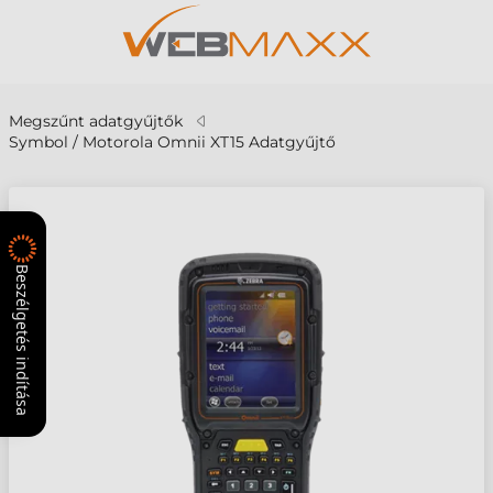
Megszűnt adatgyűjtők
Symbol / Motorola Omnii XT15 Adatgyűjtő
Beszélgetés indítása