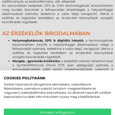
szállítmányok, az eszközállomány, stb. állapotát.
Az opcionálisan beépített GPS és GSM technológiának köszönhetően
még tovább bővülnek a felhasználási lehetőségek a helyszínfüggő
alkalmazások számára, beleértve a valós idejű navigációt, illetve a
szállítás és logisztika keretében az áruátvétel bizonyítását szolgáló
koordináták rögzítését.
AZ ÉRZÉKELŐK BIRODALMÁBAN
Helymeghatározás, GPS & digitális iránytű:
a technológiának
köszönhetően kinyílik a helyszínfüggő alkalmazások világa a
felhasználók számára, beleértve a valós idejű navigációt, illetve a
szállítás és logisztika keretében az áruátvétel bizonyítását
szolgáló koordináták rögzítését.
Mozgás-, gyorsulás érzékelés:
a beépített szenzor lehetővé teszi
a Symbol/Motorola Omnii XT15 ipari adatgyűjtő számára a
gyorsulásérzékelő üzleti szintű implementációját, valamint a
mozgásalapú alkalmazásokat használatát, beleértve a dinamikus
képernyő tájolást.
COOKIES POLITIKÁNK
Sütiket használunk látogatóink elemzésére, weboldalunk
FŐBB OMNII XT MODELLEK:
fejlesztésére, személyre szabott tartalom megjelenítésére és
nagyszerű weboldalélmény biztosítására. Az általunk használt sütikkel
Omnii XT15 (Standard modell):
raktártechnika, ipar, gyártás
kapcsolatos további információkért nyissa meg a beállításokat.
Omnii XT15f (Chiller
- Freezer
modell):
hűtőházi
alkalmazásokhoz
(fűtött vonalkód olvasó ablak: -20°C-tól, +50°C-
ig)
Mindent elfogadom
Omnii XT15f (Arctic - Freezer modell):
mélyhűtőházi