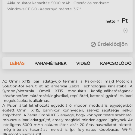
Akkumulátor kapacitás: 5000 mAh • Operációs rendszer:
Windows CE 6.0 • Képernyő mérete: 3.7 "
- Ft
nettó
(
-
)
Érdeklődjön
LEÍRÁS
PARAMÉTEREK
VIDEÓ
KAPCSOLÓDÓ 
Az Omnii XT15 ipari adatgyűjő terminál a Psion-tól, majd Motorola
Solution-tól került át az amerikai Zebra Technologies kínálatába. A
Symbol/Motorola Omnii XT15 moduláris konfigurálhatóságának
köszönhetően raktározási/logisztikai, repülőtéri, katonai, gyártói és ipari
megoldásokra is alkalmas.
A Psion által létrehozott egyedülálló módon moduláris egységekből
épített Omnii XT15, bármikor könnyedén, szerviz segítsége nélkül
átépíthető. A Zebra Omnii XT15 lényege, hogy könnyen testre szabható,
robusztus ipari adatgyűjtő, amely megfelel minden egyedi igénynek. Az
intelligens 5000 mAh akkumulátor akár 20 órás használatot biztosít,
még intenzív használat mellett is (pl. folymatos kódolvasás, Wi-Fi,
Bluetooth használat)!