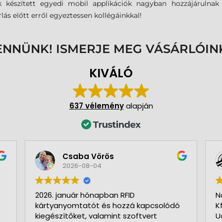
nk készített egyedi mobil applikációk nagyban hozzájárulna
ás előtt erről egyeztessen kollégáinkkal!
ENNÜNK! ISMERJE MEG VÁSÁRLÓIN
KIVÁLÓ
637 vélemény
alapján
Csaba Vörös
2026-08-04
2026. január hónapban RFID
N
kártyanyomtatót és hozzá kapcsolódó
K
kiegészítőket, valamint szoftvert
U