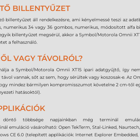
TŐ BILLENTYŰZET
 billentyűzet áll rendelkezésre, ami kényelmessé teszi az adatb
, numerikus 34 vagy 36 gombos, numerikus, módosított alfa bi
egyik billentyűzet megsérül, akkor a Symbol/Motorola Omnii XT1
etet a felhasználó.
RŐL VAGY TÁVOLRÓL?
ínálja a Symbol/Motorola Omnii XT15 ipari adatgyűjtő, így n
gy távol vannak, sőt az sem, hogy sérültek vagy koszosak-e. Az 
l, hogy mindez bármilyen kompromisszumot követelne 2 cm-től egé
yezeti hatásoktól).
PPLIKÁCIÓK
ok döntő többsége napjainkban még terminál emul
nál emuláció vásárolható: Open TekTerm, Stal-Linked, Naurtech
ows CE 6.0 (telepített applikációk: Internet Explorer Embed