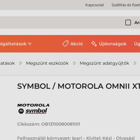
Kapcsolat
Szállítás és fize
Ar
olgáltatások
Akció
Újdonságok
Üg
tatások
Megszűnt eszközök
Megszűnt adatgyűjtők
SYMBOL / MOTOROLA OMNII X
Cikkszám:
OB13110080081101
Felhasználói környezet: Ipari • Kivitel: Kézi • Olvasási