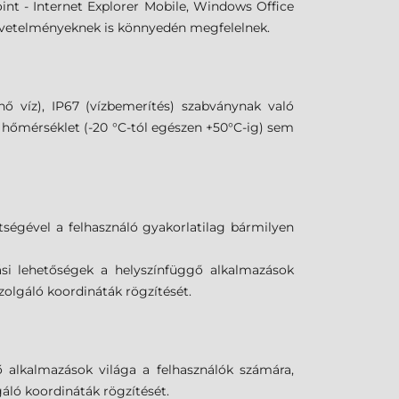
int - Internet Explorer Mobile, Windows Office
követelményeknek is könnyedén megfelelnek.
ő víz), IP67 (vízbemerítés) szabványnak való
li hőmérséklet (-20 °C-tól egészen +50°C-ig) sem
tségével a felhasználó gyakorlatilag bármilyen
i lehetőségek a helyszínfüggő alkalmazások
 szolgáló koordináták rögzítését.
 alkalmazások világa a felhasználók számára,
lgáló koordináták rögzítését.