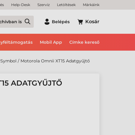
tés
Help-Desk
Szerviz
Letöltések
Márkáink
Kosár
chívban is
Belépés
yféltámogatás
Mobil App
Címke kereső
Symbol / Motorola Omnii XT15 Adatgyűjtő
T15 ADATGYŰJTŐ