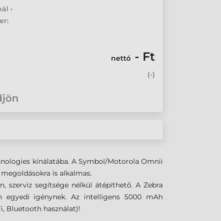
ál •
er:
- Ft
nettó
(
-
)
djön
echnologies kínálatába. A Symbol/Motorola Omnii
i megoldásokra is alkalmas.
 szerviz segítsége nélkül átépíthető. A Zebra
n egyedi igénynek. Az intelligens 5000 mAh
i, Bluetooth használat)!