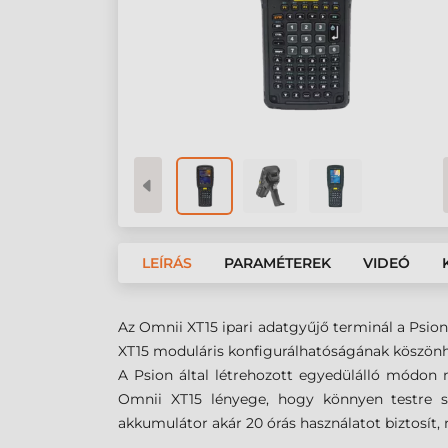
LEÍRÁS
PARAMÉTEREK
VIDEÓ
Az Omnii XT15 ipari adatgyűjő terminál a Psion
XT15 moduláris konfigurálhatóságának köszönhető
A Psion által létrehozott egyedülálló módon 
Omnii XT15 lényege, hogy könnyen testre s
akkumulátor akár 20 órás használatot biztosít, 