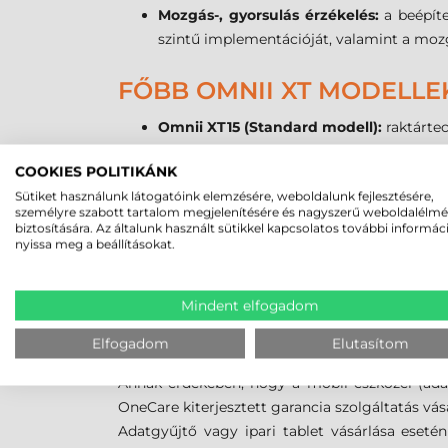
Mozgás-, gyorsulás érzékelés:
a beépíte
szintű implementációját, valamint a mozg
FŐBB OMNII XT MODELLE
Omnii XT15 (Standard modell):
raktártec
Omnii XT15f (Chiller
- Freezer
modell):
h
COOKIES POLITIKÁNK
Omnii XT15f (Arctic - Freezer modell):
mé
Sütiket használunk látogatóink elemzésére, weboldalunk fejlesztésére,
Omnii XT15ni (Non-Incendive UL model
személyre szabott tartalom megjelenítésére és nagyszerű weboldalélm
tűzveszélyes moduláris mobilkészülék
biztosítására. Az általunk használt sütikkel kapcsolatos további informác
nyissa meg a beállításokat.
Omnii XT15nb (Narrowband):
keskeny ki
LEGYEN MINDIG NAPRAKÉ
Mindent elfogadom
A Zebra Technologies termékeihez alapesetben
Elfogadom
Elutasítom
biztonsági és operációs rendszer frissítések is.
Annak érdekében, hogy a mobil eszközei (adatgy
OneCare kiterjesztett garancia szolgáltatás vás
Adatgyűjtő vagy ipari tablet vásárlása eseté