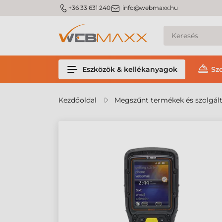
m_phone
m_email
+36 33 631 240
info@webmaxx.hu
Eszközök & kellékanyagok
Sz
Kezdőoldal
Megszűnt termékek és szolgál