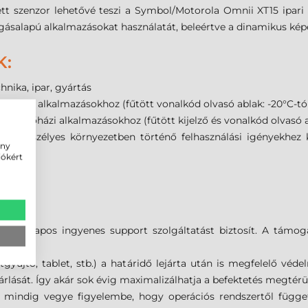
tt szenzor lehetővé teszi a Symbol/Motorola Omnii XT15 ipari 
ásalapú alkalmazásokat használatát, beleértve a dinamikus képe
K:
hnika, ipar, gyártás
űtőházi alkalmazásokhoz
(fűtött vonalkód olvasó ablak: -20°C-tó
lyhűtőházi alkalmazásokhoz (fűtött kijelző és vonalkód olvasó ab
l):
veszélyes környezetben történő felhasználási igényekhez 
ény
iókért
vitel
SZ!
 90 napos ingyenes support szolgáltatást biztosít. A támoga
űjtő, tablet, stb.) a határidő lejárta után is megfelelő védel
árlását. Így akár sok évig maximalizálhatja a befektetés megtérü
n mindig vegye figyelembe, hogy operációs rendszertől függe