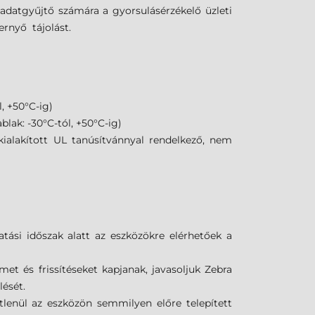
adatgyűjtő számára a gyorsulásérzékelő üzleti
rnyő tájolást.
l, +50°C-ig)
lak: -30°C-tól, +50°C-ig)
kialakított UL tanúsítvánnyal rendelkező, nem
tási időszak alatt az eszközökre elérhetőek a
met és frissítéseket kapjanak, javasoljuk Zebra
lését.
tlenül az eszközön semmilyen előre telepített