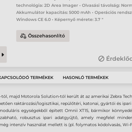
technológia: 2D Area Imager • Olvasási távolság: Norm
Akkumulátor kapacitás: 5000 mAh • Operációs rendsz
Windows CE 6.0 • Képernyő mérete: 3.7 "
Összehasonlító
Érdeklő
KAPCSOLÓDÓ TERMÉKEK
HASONLÓ TERMÉKEK
-tól, majd Motorola Solution-tól került át az amerikai Zebra T
en raktározási/logisztikai, repülőtéri, katonai, gyártói és ipar
moduláris egységekből épített Omnii XT15, bármikor könnyedén,
zabható, robusztus ipari adatgyűjtő, amely megfelel minde
még intenzív használat mellett is (pl. folymatos kódolvasás, Wi-F