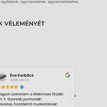
k ügyfeleink ügymenetének egyszerűsítéséhez,
K VÉLEMÉNYÉT
Éva Korbács
A bol
2026-08-03
2026-
agyon szeretem a Webmaxx Stúdió
Gyors precíz
ft-t. Gyorsak, pontosak!
dvarias, hozzáértő munkatársak!