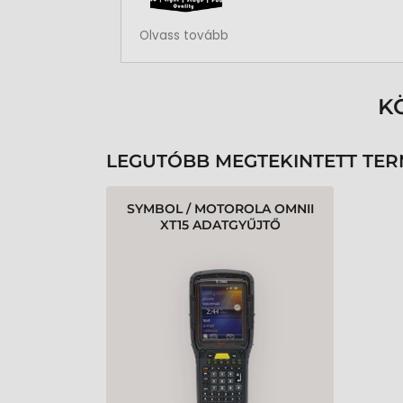
Rendben volt a rendelésem
Olvass tovább
K
LEGUTÓBB MEGTEKINTETT TE
SYMBOL / MOTOROLA OMNII
XT15 ADATGYŰJTŐ