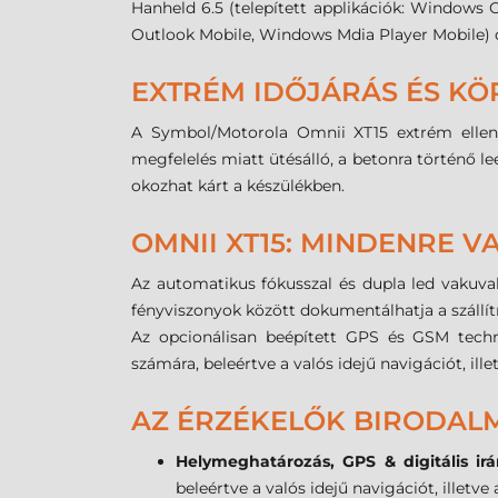
Hanheld 6.5 (telepített applikációk: Windows 
Outlook Mobile, Windows Mdia Player Mobile) 
EXTRÉM IDŐJÁRÁS ÉS KÖ
A Symbol/Motorola Omnii XT15 extrém ellenál
megfelelés miatt ütésálló, a betonra történő le
okozhat kárt a készülékben.
OMNII XT15: MINDENRE 
Az automatikus fókusszal és dupla led vakuval
fényviszonyok között dokumentálhatja a szállít
Az opcionálisan beépített GPS és GSM tech
számára, beleértve a valós idejű navigációt, ille
AZ ÉRZÉKELŐK BIRODAL
Helymeghatározás, GPS & digitális irá
beleértve a valós idejű navigációt, illetve