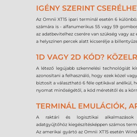
IGÉNY SZERINT CSERÉLHE
Az Omnii XT15 ipari terminál esetén 6 különböző
számára is - alfanumerikus 55 vagy 59 gombos
az adatbevitelhez cserére van szükség vagy az 
a helyszínen percek alatt kicserélje a billentyűz
1D VAGY 2D KÓD? KÖZEL
A létező legújabb szkennelési technológiát k
azonosítani a felhasználó, hogy ezek közel va
biztosít a választható 6 féle optikával anélkü
nyomat minőségétől, a kód méretétől és a körn
TERMINÁL EMULÁCIÓK, A
A raktári és logisztikai alkalmazás
adatgyűjtőhöz
kiegészítésképpen
számos termi
Az amerikai gyártó az Omnii XT15 esetén Wind