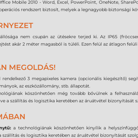
Office Mobile 2010 - Word, Excel, PowerPoint, OneNote, SharePo
operációs rendszert biztosít, melyek a legnagyobb biztonsági 
RNYEZET
lósága nem csupán az ütésekre terjed ki. Az IP65 (fröccsen
ejtést akár 2 méter magasból is túléli. Ezen felül az átlagon felü
VAN MEGOLDÁS!
 rendelkező 3 megapixeles kamera (opcionális kiegészítő) segí
mányok, az eszközállomány, stb. állapotát.
nológiának köszönhetően még tovább bővülnek a felhasználás
tve a szállítás és logisztika keretében az áruátvétel bizonyítását
MÁBAN
nytű:
a technológiának köszönhetően kinyílik a helyszínfüggő
 a szállítás és logisztika keretében az áruátvétel bizonyítását szo