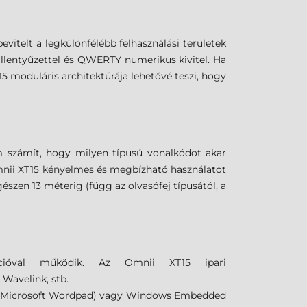
evitelt a legkülönfélébb felhasználási területek
llentyűzettel és QWERTY numerikus kivitel. Ha
5 moduláris architektúrája lehetővé teszi, hogy
em számít, hogy milyen típusú vonalkódot akar
Omnii XT15 kényelmes és megbízható használatot
szen 13 méterig (függ az olvasófej típusától, a
ációval működik. Az Omnii XT15 ipari
,
Wavelink, stb.
ded, Microsoft Wordpad) vagy Windows Embedded