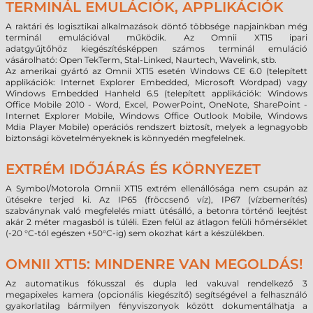
TERMINÁL EMULÁCIÓK, APPLIKÁCIÓK
A raktári és logisztikai alkalmazások döntő többsége napjainkban még
terminál emulációval működik. Az Omnii XT15 ipari
adatgyűjtőhöz
kiegészítésképpen
számos terminál emuláció
vásárolható: Open TekTerm, Stal-Linked, Naurtech,
Wavelink, stb.
Az amerikai gyártó az Omnii XT15 esetén Windows CE 6.0 (telepített
applikációk: Internet Explorer Embedded, Microsoft Wordpad) vagy
Windows Embedded Hanheld 6.5 (telepített applikációk: Windows
Office Mobile 2010 - Word, Excel, PowerPoint, OneNote, SharePoint -
Internet Explorer Mobile, Windows Office Outlook Mobile, Windows
Mdia Player Mobile) operációs rendszert biztosít, melyek a legnagyobb
biztonsági követelményeknek is könnyedén megfelelnek.
EXTRÉM IDŐJÁRÁS ÉS KÖRNYEZET
A Symbol/Motorola Omnii XT15 extrém ellenállósága nem csupán az
ütésekre terjed ki. Az IP65 (fröccsenő víz), IP67 (vízbemerítés)
szabványnak való megfelelés miatt ütésálló, a betonra történő leejtést
akár 2 méter magasból is túléli. Ezen felül az átlagon felüli hőmérséklet
(-20 °C-tól egészen +50°C-ig) sem okozhat kárt a készülékben.
OMNII XT15: MINDENRE VAN MEGOLDÁS!
Az automatikus fókusszal és dupla led vakuval rendelkező 3
megapixeles kamera (opcionális kiegészítő) segítségével a felhasználó
gyakorlatilag bármilyen fényviszonyok között dokumentálhatja a