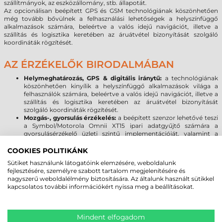
szállítmányok, az eszközállomány, stb. állapotát.
Az opcionálisan beépített GPS és GSM technológiának köszönhetően
még tovább bővülnek a felhasználási lehetőségek a helyszínfüggő
alkalmazások számára, beleértve a valós idejű navigációt, illetve a
szállítás és logisztika keretében az áruátvétel bizonyítását szolgáló
koordináták rögzítését.
AZ ÉRZÉKELŐK BIRODALMÁBAN
Helymeghatározás, GPS & digitális iránytű:
a technológiának
köszönhetően kinyílik a helyszínfüggő alkalmazások világa a
felhasználók számára, beleértve a valós idejű navigációt, illetve a
szállítás és logisztika keretében az áruátvétel bizonyítását
szolgáló koordináták rögzítését.
Mozgás-, gyorsulás érzékelés:
a beépített szenzor lehetővé teszi
a Symbol/Motorola Omnii XT15 ipari adatgyűjtő számára a
gyorsulásérzékelő üzleti szintű implementációját, valamint a
mozgásalapú alkalmazásokat használatát, beleértve a dinamikus
képernyő tájolást.
COOKIES POLITIKÁNK
Sütiket használunk látogatóink elemzésére, weboldalunk
FŐBB OMNII XT MODELLEK:
fejlesztésére, személyre szabott tartalom megjelenítésére és
nagyszerű weboldalélmény biztosítására. Az általunk használt sütikkel
Omnii XT15 (Standard modell):
raktártechnika, ipar, gyártás
kapcsolatos további információkért nyissa meg a beállításokat.
Omnii XT15f (Chiller
- Freezer
modell):
hűtőházi
alkalmazásokhoz
(fűtött vonalkód olvasó ablak: -20°C-tól, +50°C-
ig)
Mindent elfogadom
Omnii XT15f (Arctic - Freezer modell):
mélyhűtőházi