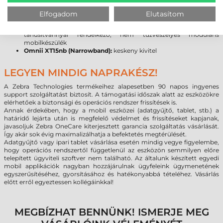
alkalmazásokhoz (fűtött kijelző és vonalkód olvasó ablak: -30°C-
tól, +50°C-ig)
Elfogadom
Elutasítom
Omnii XT15ni (Non-Incendive UL modell):
veszélyes
környezetben történő felhasználási igényekhez kialakított UL
tanúsítvánnyal rendelkező, nem tűzveszélyes moduláris
mobilkészülék
Omnii XT15nb (Narrowband):
keskeny kivitel
LEGYEN MINDIG NAPRAKÉSZ!
A Zebra Technologies termékeihez alapesetben 90 napos ingyenes
support szolgáltatást biztosít. A támogatási időszak alatt az eszközökre
elérhetőek a biztonsági és operációs rendszer frissítések is.
Annak érdekében, hogy a mobil eszközei (adatgyűjtő, tablet, stb.) a
határidő lejárta után is megfelelő védelmet és frissítéseket kapjanak,
javasoljuk Zebra OneCare kiterjesztett garancia szolgáltatás vásárlását.
Így akár sok évig maximalizálhatja a befektetés megtérülését.
Adatgyűjtő vagy ipari tablet vásárlása esetén mindig vegye figyelembe,
hogy operációs rendszertől függetlenül az eszközön semmilyen előre
telepített ügyviteli szoftver nem található. Az általunk készített egyedi
mobil applikációk nagyban hozzájárulnak ügyfeleink ügymenetének
egyszerűsítéséhez, gyorsításához és hatékonyabbá tételéhez. Vásárlás
előtt erről egyeztessen kollégáinkkal!
MEGBÍZHAT BENNÜNK! ISMERJE MEG