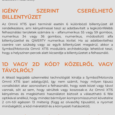
IGÉNY SZERINT CSERÉLHETŐ
BILLENTYŰZET
Az Omnii XT15 ipari terminál esetén 6 különböző billentyűzet áll
rendelkezésre, ami kényelmessé teszi az adatbevitelt a legkülönfélébb
felhasználási területek számára is - alfanumerikus 55 vagy 59 gombos,
numerikus 34 vagy 36 gombos, numerikus, módosított alfa
billentyűzettel és QWERTY numerikus kivitel. Ha az adatbevitelhez
cserére van szükség vagy az egyik billentyűzet megsérül, akkor a
Symbol/Motorola Omnii XT15 moduláris architektúrája lehetővé teszi,
hogy a helyszínen percek alatt kicserélje a billentyűzetet a felhasználó.
1D VAGY 2D KÓD? KÖZELRŐL VAGY
TÁVOLRÓL?
A létező legújabb szkennelési technológiát kínálja a Symbol/Motorola
Omnii XT15 ipari adatgyűjtő, így nem számít, hogy milyen típusú
vonalkódot akar azonosítani a felhasználó, hogy ezek közel vagy távol
vannak, sőt az sem, hogy sérültek vagy koszosak-e. Az Omnii XT15
kényelmes és megbízható használatot biztosít a választható 6 féle
optikával anélkül, hogy mindez bármilyen kompromisszumot követelne
2 cm-től egészen 13 méterig (függ az olvasófej típusától, a nyomat
minőségétől, a kód méretétől és a környezeti hatásoktól).