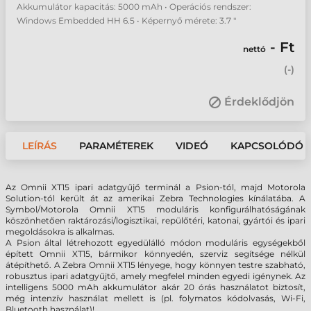
Akkumulátor kapacitás: 5000 mAh • Operációs rendszer:
Windows Embedded HH 6.5 • Képernyő mérete: 3.7 "
- Ft
nettó
(
-
)
Érdeklődjön
LEÍRÁS
PARAMÉTEREK
VIDEÓ
KAPCSOLÓDÓ 
Az Omnii XT15 ipari adatgyűjő terminál a Psion-tól, majd Motorola
Solution-tól került át az amerikai Zebra Technologies kínálatába. A
Symbol/Motorola Omnii XT15 moduláris konfigurálhatóságának
köszönhetően raktározási/logisztikai, repülőtéri, katonai, gyártói és ipari
megoldásokra is alkalmas.
A Psion által létrehozott egyedülálló módon moduláris egységekből
épített Omnii XT15, bármikor könnyedén, szerviz segítsége nélkül
átépíthető. A Zebra Omnii XT15 lényege, hogy könnyen testre szabható,
robusztus ipari adatgyűjtő, amely megfelel minden egyedi igénynek. Az
intelligens 5000 mAh akkumulátor akár 20 órás használatot biztosít,
még intenzív használat mellett is (pl. folymatos kódolvasás, Wi-Fi,
Bluetooth használat)!