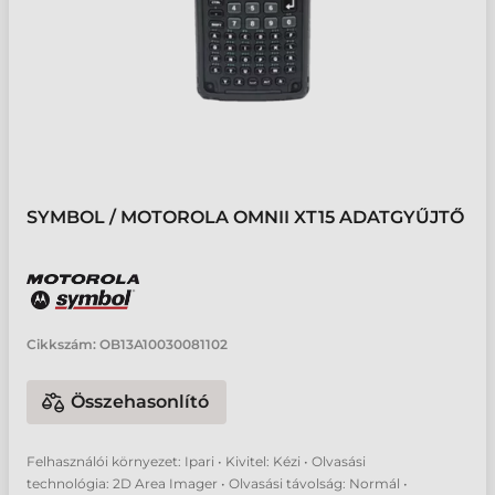
SYMBOL / MOTOROLA OMNII XT15 ADATGYŰJTŐ
Cikkszám:
OB13A10030081102
Összehasonlító
Felhasználói környezet: Ipari • Kivitel: Kézi • Olvasási
technológia: 2D Area Imager • Olvasási távolság: Normál •