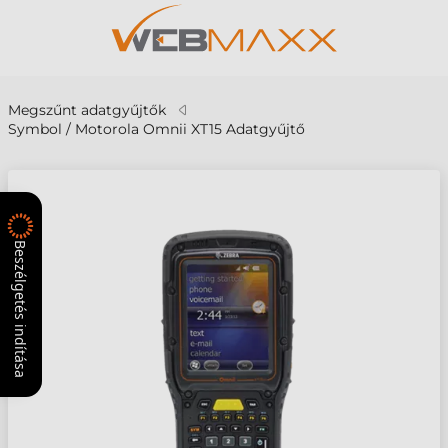
Megszűnt adatgyűjtők
Symbol / Motorola Omnii XT15 Adatgyűjtő
Beszélgetés indítása