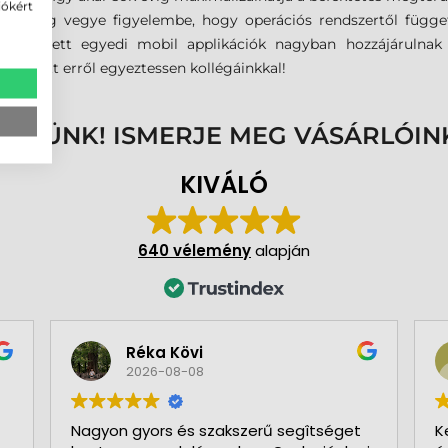
iókért
n mindig vegye figyelembe, hogy operációs rendszertől függe
nk készített egyedi mobil applikációk nagyban hozzájárulna
ás előtt erről egyeztessen kollégáinkkal!
ENNÜNK! ISMERJE MEG VÁSÁRLÓIN
KIVÁLÓ
640 vélemény
alapján
Réka Kövi
2026-08-08
Nagyon gyors és szakszerű segîtséget
K