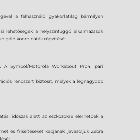
gével a felhasználó gyakorlatilag bármilyen
i lehetőségek a helyszínfüggő alkalmazások
 szolgáló koordináták rögzítését.
k. A Symbol/Motorola Workabout Pro4 ipari
iós rendszert biztosít, melyek a legnagyobb
tási időszak alatt az eszközökre elérhetőek a
met és frissítéseket kapjanak, javasoljuk Zebra
lését.