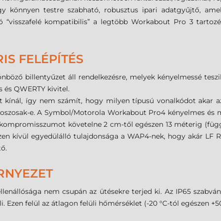
y könnyen testre szabható, robusztus ipari adatgyűjtő, am
ó “visszafelé kompatibilis” a legtöbb Workabout Pro 3 tartozék
IS FELÉPÍTÉS
böző billentyűzet áll rendelkezésre, melyek kényelmessé teszik
s és QWERTY kivitel.
t kínál, így nem számít, hogy milyen típusú vonalkódot akar az
 koszosak-e. A Symbol/Motorola Workabout Pro4 kényelmes és me
n kompromisszumot követelne 2 cm-től egészen 13 méterig (függ 
 Ezen kívül egyedülálló tulajdonsága a WAP4-nek, hogy akár LF
ő.
RNYEZET
nállósága nem csupán az ütésekre terjed ki. Az IP65 szabvány
li. Ezen felül az átlagon felüli hőmérséklet (-20 °C-tól egészen 