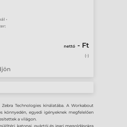
ál •
er:
- Ft
nettó
(
-
)
djön
i Zebra Technologies kínálatába. A Workabout
és könnyedén, egyedi igényeknek megfelelően
ítettek a világon.
ülőtéri, katonai, gyártói és ipari megoldásokra