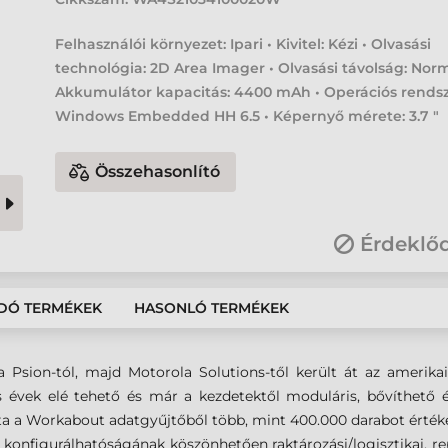
Felhasználói környezet: Ipari • Kivitel: Kézi • Olvasási
technológia: 2D Area Imager • Olvasási távolság: Norm
Akkumulátor kapacitás: 4400 mAh • Operációs rendsz
Windows Embedded HH 6.5 • Képernyő mérete: 3.7 "
Összehasonlító
Érdeklő
DÓ TERMÉKEK
HASONLÓ TERMÉKEK
 Psion-tól, majd Motorola Solutions-től került át az amerika
 évek elé tehető és már a kezdetektől moduláris, bővíthető 
a a Workabout adatgyűjtőből több, mint 400.000 darabot értékes
konfigurálhatóságának köszönhetően raktározási/logisztikai, rep