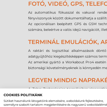
FOTÓ, VIDEÓ, GPS, TELEFO
Az automatikus fókusszal és vakuval rendel
fényviszonyok között dokumentálhatja a szállít
Az opcionálisan beépített GPS és GSM tech
számára, beleértve a valós idejű navigációt, ille
TERMINÁL EMULÁCIÓK, A
A raktári és logisztikai alkalmazások dö
adatgyűjtőhöz kiegészítésképpen számos termi
Az amerikai gyártó a Workabout Pro4 esetén
biztonsági követelményeknek is könnyedén me
LEGYEN MINDIG NAPRAKÉ
A Zebra Technologies termékeihez alapesetben
biztonsági és operációs rendszer frissítések is.
COOKIES POLITIKÁNK
Annak érdekében, hogy a mobil eszközei (adatgy
Sütiket használunk látogatóink elemzésére, weboldalunk fejlesztésére,
személyre szabott tartalom megjelenítésére és nagyszerű weboldalélm
OneCare kiterjesztett garancia szolgáltatás vás