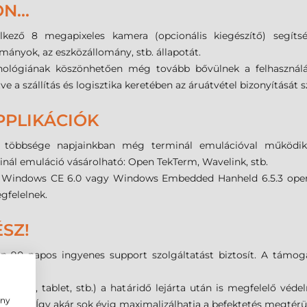
N...
kező 8 megapixeles kamera (opcionális kiegészítő) segítsé
mányok, az eszközállomány, stb. állapotát.
nológiának köszönhetően még tovább bővülnek a felhasználás
tve a szállítás és logisztika keretében az áruátvétel bizonyítását
PPLIKÁCIÓK
ntő többsége napjainkban még terminál emulációval működi
nál emuláció vásárolható: Open TekTerm, Wavelink, stb.
 Windows CE 6.0 vagy Windows Embedded Hanheld 6.5.3 operác
gfelelnek.
SZ!
 90 napos ingyenes support szolgáltatást biztosít. A támoga
űjtő, tablet, stb.) a határidő lejárta után is megfelelő védel
ény
árlását. Így akár sok évig maximalizálhatja a befektetés megtérü