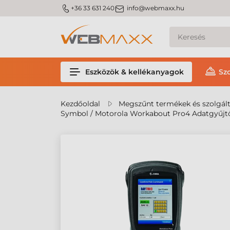
m_phone
m_email
+36 33 631 240
info@webmaxx.hu
Eszközök & kellékanyagok
Sz
Kezdőoldal
Megszűnt termékek és szolgál
Symbol / Motorola Workabout Pro4 Adatgyűjt