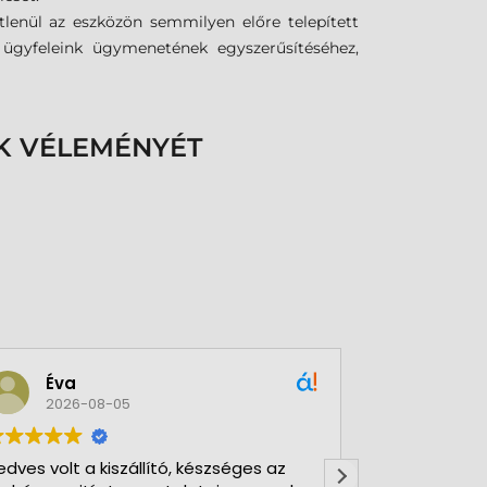
tlenül az eszközön semmilyen előre telepített
k ügyfeleink ügymenetének egyszerűsítéséhez,
K VÉLEMÉNYÉT
Éva
Csab
2026-08-05
2026-
edves volt a kiszállító, készséges az
2026. január