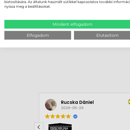
biztosítására. Az általunk használt sütikkel kapcsolatos további informác
Adatgyűjtő vagy ipari tablet vásárlása eseté
nyissa meg a beállításokat.
ügyviteli szoftver nem található. Az általu
gyorsításához és hatékonyabbá tételéhez. Vásárl
Mindent elfogadom
Elfogadom
Elutasítom
MEGBÍZHAT B
Rucska Dániel
2026-05-29