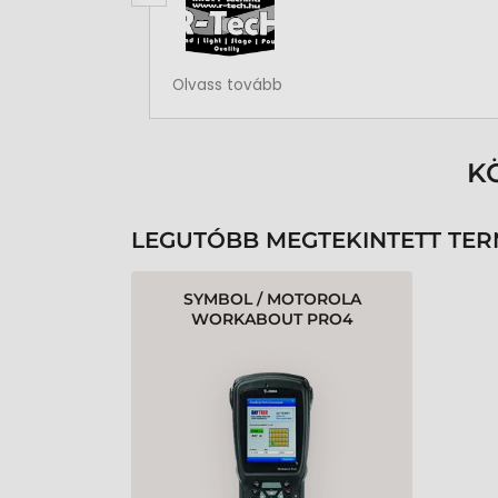
Rendben volt a rendelésem
Olvass tovább
K
LEGUTÓBB MEGTEKINTETT TE
SYMBOL / MOTOROLA
WORKABOUT PRO4
ADATGYŰJTŐ