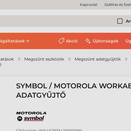
Kapcsolat
Szállítás és fize
Ar
olgáltatások
Akció
Újdonságok
Üg
tatások
Megszűnt eszközök
Megszűnt adatgyűjtők
ő
SYMBOL / MOTOROLA WORKA
ADATGYŰJTŐ
Cikkszám:
WA4S21034100020W