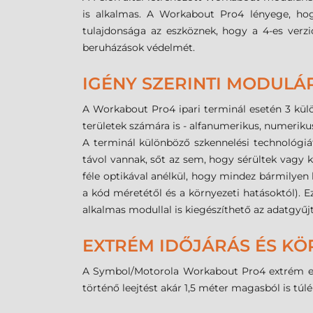
is alkalmas. A Workabout Pro4 lényege, hog
tulajdonsága az eszköznek, hogy a 4-es verzi
beruházások védelmét.
IGÉNY SZERINTI MODULÁR
A Workabout Pro4 ipari terminál esetén 3 külön
területek számára is - alfanumerikus, numeriku
A terminál különböző szkennelési technológiá
távol vannak, sőt az sem, hogy sérültek vagy
féle optikával anélkül, hogy mindez bármilye
a kód méretétől és a környezeti hatásoktól).
alkalmas modullal is kiegészíthető az adatgyűjt
EXTRÉM IDŐJÁRÁS ÉS KÖ
A Symbol/Motorola Workabout Pro4 extrém elle
történő leejtést akár 1,5 méter magasból is túlé