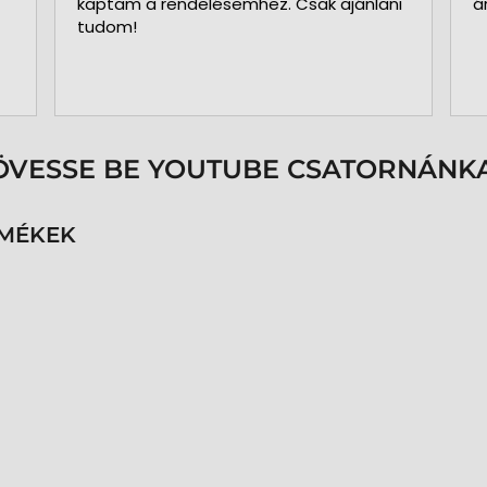
kaptam a rendelésemhez. Csak ajánlani
á
tudom!
ÖVESSE BE YOUTUBE CSATORNÁNKA
RMÉKEK