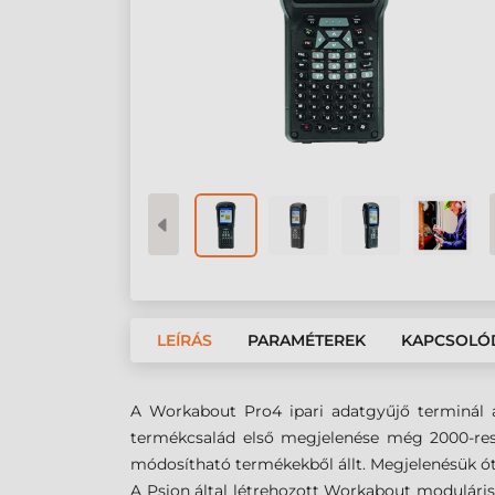
LEÍRÁS
PARAMÉTEREK
KAPCSOLÓ
A Workabout Pro4 ipari adatgyűjő terminál a
termékcsalád első megjelenése még 2000-res
módosítható termékekből állt. Megjelenésük ót
A Psion által létrehozott Workabout moduláris 