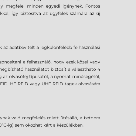
ely megfelel minden egyedi igénynek. Fontos
kal, így biztosítva az ügyfelek számára az új
 az adatbevitelt a legkülönfélébb felhasználási
onosítani a felhasználó, hogy ezek közel vagy
gbízható használatot biztosít a választható 4
az olvasófej típusától, a nyomat minőségétől,
 RFID, HF RFID vagy UHF RFID tagek olvasására
nak való megfelelés miatt ütésálló, a betonra
+50°C-ig) sem okozhat kárt a készülékben.