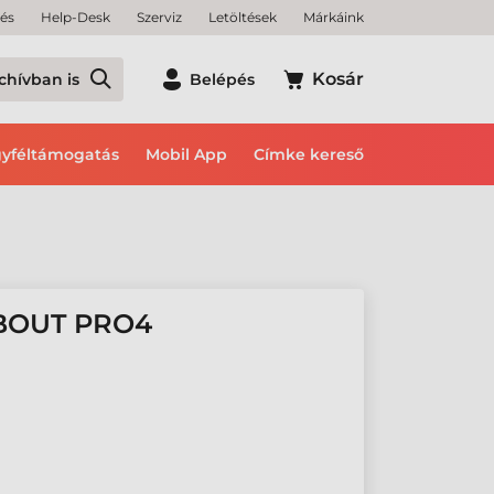
tés
Help-Desk
Szerviz
Letöltések
Márkáink
Kosár
chívban is
Belépés
yféltámogatás
Mobil App
Címke kereső
BOUT PRO4