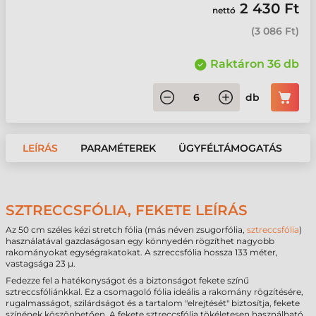
2 430 Ft
nettó
(
3 086 Ft
)
Raktáron 36 db
db
LEÍRÁS
PARAMÉTEREK
ÜGYFÉLTÁMOGATÁS
SZTRECCSFÓLIA, FEKETE LEÍRÁS
Az 50 cm széles kézi stretch fólia (más néven zsugorfólia,
sztreccsfólia
)
használatával gazdaságosan egy könnyedén rögzíthet nagyobb
rakományokat egységrakatokat. A szreccsfólia hossza 133 méter,
vastagsága 23 µ.
Fedezze fel a hatékonyságot és a biztonságot fekete színű
sztreccsfóliánkkal. Ez a csomagoló fólia ideális a rakomány rögzítésére,
rugalmasságot, szilárdságot és a tartalom "elrejtését" biztosítja, fekete
színének köszönhetően. A fekete sztreccsfólia tökéletesen használható