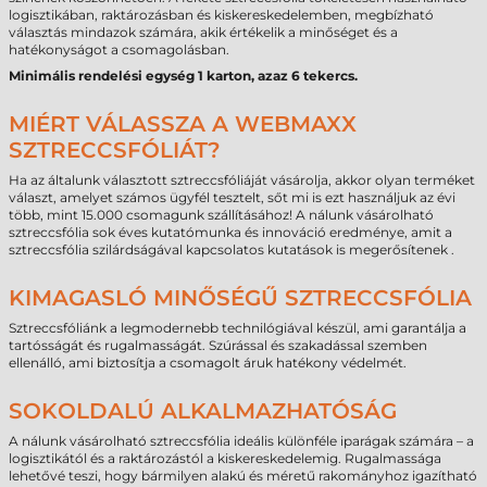
logisztikában, raktározásban és kiskereskedelemben, megbízható
választás mindazok számára, akik értékelik a minőséget és a
hatékonyságot a csomagolásban.
Minimális rendelési egység 1 karton, azaz 6 tekercs.
MIÉRT VÁLASSZA A WEBMAXX
SZTRECCSFÓLIÁT?
Ha az általunk választott sztreccsfóliáját vásárolja, akkor olyan terméket
választ, amelyet számos ügyfél tesztelt, sőt mi is ezt használjuk az évi
több, mint 15.000 csomagunk szállításához! A nálunk vásárolható
sztreccsfólia sok éves kutatómunka és innováció eredménye, amit a
sztreccsfólia szilárdságával kapcsolatos kutatások is megerősítenek .
KIMAGASLÓ MINŐSÉGŰ SZTRECCSFÓLIA
Sztreccsfóliánk a legmodernebb technilógiával készül, ami garantálja a
tartósságát és rugalmasságát. Szúrással és szakadással szemben
ellenálló, ami biztosítja a csomagolt áruk hatékony védelmét.
SOKOLDALÚ ALKALMAZHATÓSÁG
A nálunk vásárolható sztreccsfólia ideális különféle iparágak számára – a
logisztikától és a raktározástól a kiskereskedelemig. Rugalmassága
lehetővé teszi, hogy bármilyen alakú és méretű rakományhoz igazítható