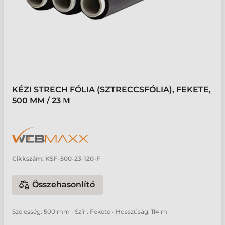
KÉZI STRECH FÓLIA (SZTRECCSFÓLIA), FEKETE,
500 MM / 23 Μ
Cikkszám:
KSF-500-23-120-F
Összehasonlító
Szélesség: 500 mm • Szín: Fekete • Hosszúság: 114 m