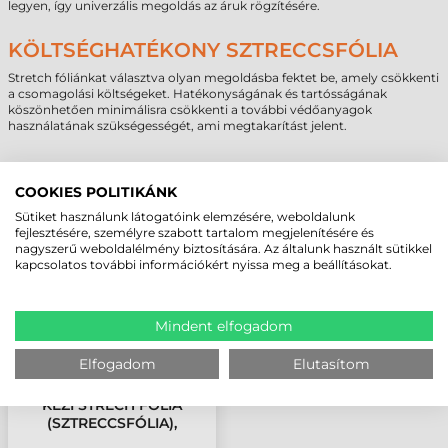
legyen, így univerzális megoldás az áruk rögzítésére.
KÖLTSÉGHATÉKONY SZTRECCSFÓLIA
Stretch fóliánkat választva olyan megoldásba fektet be, amely csökkenti
a csomagolási költségeket. Hatékonyságának és tartósságának
köszönhetően minimálisra csökkenti a további védőanyagok
használatának szükségességét, ami megtakarítást jelent.
COOKIES POLITIKÁNK
MEGBÍZHAT BENNÜNK! ISMERJE MEG
Sütiket használunk látogatóink elemzésére, weboldalunk
VÁSÁRLÓINK VÉLEMÉNYÉT
fejlesztésére, személyre szabott tartalom megjelenítésére és
nagyszerű weboldalélmény biztosítására. Az általunk használt sütikkel
kapcsolatos további információkért nyissa meg a beállításokat.
KÖVESSE BE YOUTUBE CSATORNÁNKAT!
Mindent elfogadom
LEGUTÓBB MEGTEKINTETT TERMÉKEK
Elfogadom
Elutasítom
KÉZI STRECH FÓLIA
(SZTRECCSFÓLIA),
FEKETE, 500 MM / 23 Μ