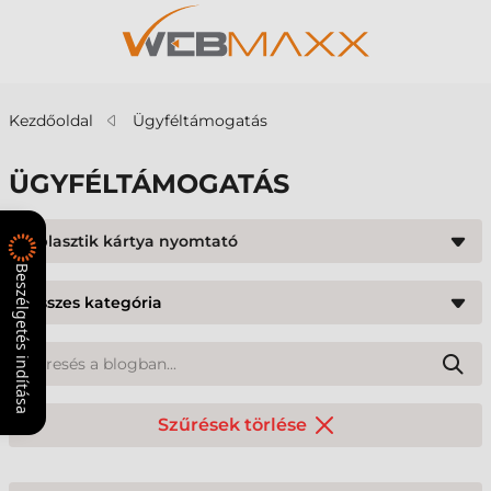
Kezdőoldal
Ügyféltámogatás
ÜGYFÉLTÁMOGATÁS
#plasztik kártya nyomtató
Beszélgetés indítása
Szűrések törlése