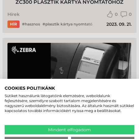
ZC300 PLASZTIK KÁRTYA NYOMTATÓHOZ
Hírek
0
0
2023. 09. 21.
HÍR
hasznos
plasztik kártya nyomtató
COOKIES POLITIKÁNK
Sütiket használunk látogatóink elemzésére, weboldalunk
fejlesztésére, személyre szabott tartalom megjelenítésére és
600 DPI-S MODELLEKKEL BŐVÜL A ZEBRA
nagyszerű weboldalélmény biztosítására. Az általunk használt sütikkel
ZXP9-ES KÁRTYANYOMTATÓ CSALÁD!
kapcsolatos további információkért nyissa meg a beállításokat.
Hírek
0
0
Mindent elfogadom
2023. 01. 06.
HÍR
plasztik kártya nyomtató