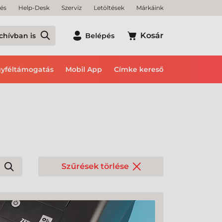
tés
Help-Desk
Szerviz
Letöltések
Márkáink
Kosár
chívban is
Belépés
yféltámogatás
Mobil App
Címke kereső
Szűrések törlése