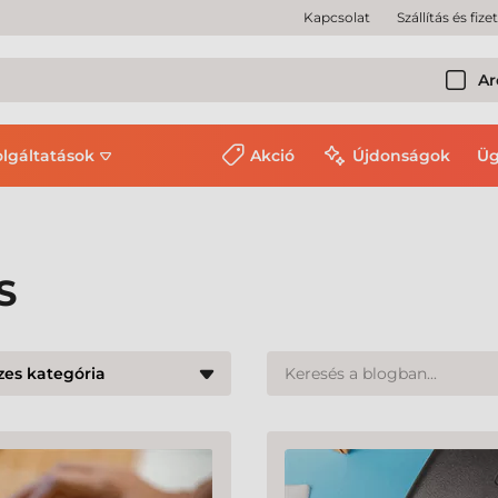
Kapcsolat
Szállítás és fize
Ar
olgáltatások
Akció
Újdonságok
Üg
S