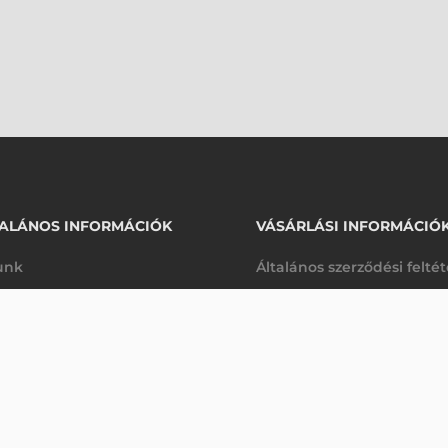
ALÁNOS INFORMÁCIÓK
VÁSÁRLÁSI INFORMÁCIÓ
unk
Általános szerződési felté
rhetőségek
Adatkezelési tájékoztató
arancia
Szállítási és fizetési feltét
K
Jogi nyilatkozat
káink
Elállás a szerződéstől
k végleges törlése
Utalásos fizetési lehetősé