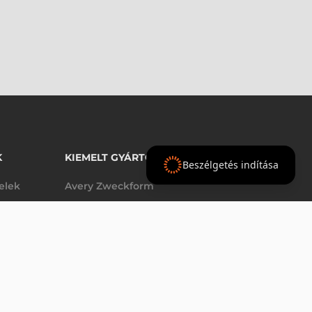
K
KIEMELT GYÁRTÓINK
Beszélgetés indítása
telek
Avery Zweckform
Datalogic
elek
Epson
Godex
Tezeko
g
TSC