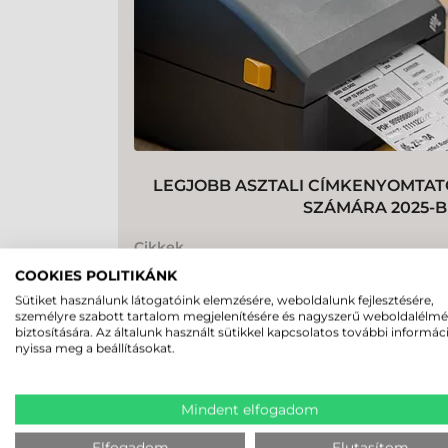
LEGJOBB ASZTALI CÍMKENYOMTA
SZÁMÁRA 2025-
Cikkek
COOKIES POLITIKÁNK
HÍR
címkenyomtató
godex ge300
tsc te2
Sütiket használunk látogatóink elemzésére, weboldalunk fejlesztésére,
személyre szabott tartalom megjelenítésére és nagyszerű weboldalélm
biztosítására. Az általunk használt sütikkel kapcsolatos további informác
nyissa meg a beállításokat.
Mindent elfogadom
Elfogadom
Elutasítom