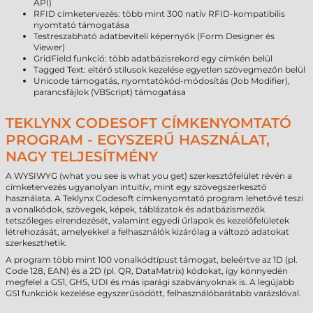
API)
RFID címketervezés: több mint 300 natív RFID-kompatibilis
nyomtató támogatása
Testreszabható adatbeviteli képernyők (Form Designer és
Viewer)
GridField funkció: több adatbázisrekord egy címkén belül
Tagged Text: eltérő stílusok kezelése egyetlen szövegmezőn belül
Unicode támogatás, nyomtatókód-módosítás (Job Modifier),
parancsfájlok (VBScript) támogatása
TEKLYNX CODESOFT CÍMKENYOMTATÓ
PROGRAM - EGYSZERŰ HASZNÁLAT,
NAGY TELJESÍTMÉNY
A WYSIWYG (what you see is what you get) szerkesztőfelület révén a
címketervezés ugyanolyan intuitív, mint egy szövegszerkesztő
használata. A Teklynx Codesoft címkenyomtató program lehetővé teszi
a vonalkódok, szövegek, képek, táblázatok és adatbázismezők
tetszőleges elrendezését, valamint egyedi űrlapok és kezelőfelületek
létrehozását, amelyekkel a felhasználók kizárólag a változó adatokat
szerkeszthetik.
A program több mint 100 vonalkódtípust támogat, beleértve az 1D (pl.
Code 128, EAN) és a 2D (pl. QR, DataMatrix) kódokat, így könnyedén
megfelel a GS1, GHS, UDI és más iparági szabványoknak is. A legújabb
GS1 funkciók kezelése egyszerűsödött, felhasználóbarátabb varázslóval.