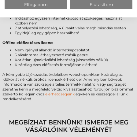
tovább
Elfogadom
Elutasítom
Platinum licenc:
Indításhoz egyszeri internetkapcsolat szükséges, használat
közben nem
7 áthelyezési lehetőség, 4 újraaktiválás meghibásodás esetén
Egyidejűleg egy gépen használható
Offline előfizetéses licenc:
Nem igényel állandó internetkapcsolatot
5 alkalommal áthelyezhető másik gépre
Korlátlan újraaktiválási lehetőség (visszaélés nélkül)
Kizárólag éves előfizetés formájában elérhető
A könnyebb tájékozódás érdekében webshopunkban kizárólag az
időkorlát nélküli, örökös licencek érhetők el. Amennyiben bővebb
információra van szüksége a teljes termékkínálatról vagy segítséget
szeretne kérni a megfelelő verzió kiválasztásához, forduljon bizalommal
szakértő kollégáinkhoz
elérhetőségeink
egyikén és készséggel állunk
rendelkezésére!
MEGBÍZHAT BENNÜNK! ISMERJE MEG
VÁSÁRLÓINK VÉLEMÉNYÉT