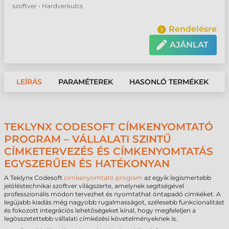
szoftver • Hardverkulcs
Rendelésre
AJÁNLAT
LEÍRÁS
PARAMÉTEREK
HASONLÓ TERMÉKEK
TEKLYNX CODESOFT CÍMKENYOMTATÓ
PROGRAM – VÁLLALATI SZINTŰ
CÍMKETERVEZÉS ÉS CÍMKENYOMTATÁS
EGYSZERŰEN ÉS HATÉKONYAN
A Teklynx Codesoft
címkenyomtató program
az egyik legismertebb
jelöléstechnikai szoftver világszerte, amelynek segítségével
professzionális módon tervezhet és nyomtathat öntapadó címkéket. A
legújabb kiadás még nagyobb rugalmasságot, szélesebb funkcionalitást
és fokozott integrációs lehetőségeket kínál, hogy megfeleljen a
legösszetettebb vállalati címkézési követelményeknek is.