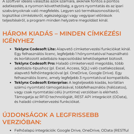
A szoftver ideális választás azok számára, akiknek fontos a pontos
adatkezelés, a nyomon követhetőség, a gyors nyomtatás és az ipari
szabványoknak való megfelelés. Legyen szó termékazonosításról,
logisztikai címkézésről, egészségügyi vagy vegyipari előírások
teljesítéséről, a program minden helyzetre megoldást kínál.
HÁROM KIADÁS – MINDEN CÍMKÉZÉSI
IGÉNYHEZ
Teklynx Codesoft Lite:
Alapvető címketervezési funkciókat kínál.
Egy felhasználós licenc, legfeljebb 1 hőnyomtatóval használható
és korlátozott adatbázis-kapcsolódási lehetőségeket biztosít.
Teklynx Codesoft Pro:
Haladó címketervező megoldás, több
adatbázis-típushoz (pl. Excel, Access, SQL) való csatlakozással,
alapvető felhőintegrációval (pl. OneDrive, Google Drive). Egy
felhasználós licenc, amely legfeljebb 3 nyomtatóval kompatibilis.
Teklynx Codesoft Enterprise:
A legteljesebb kiadás, korlátlan
számú nyomtató támogatásával, többfelhasználós (hálózatos),
vagy csak nyomtatási célú (runtime) verzióban is elérhető.
Támogatja az RFID technológiát, REST API integrációt (OData),
és haladó címketervezési funkciókat.
ÚJDONSÁGOK A LEGFRISSEBB
VERZIÓBAN:
Felhőalapú integrációk: Google Drive, OneDrive, OData (RESTful