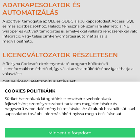
ADATKAPCSOLATOK ÉS
AUTOMATIZÁLÁS
A szoftver támogatja az OLE és ODBC alapú kapcsolódást Access, SQL
és más adatbázisokhoz. Haladó felhasználók számára elérhető a .NET
wrapper és ActiveX támogatás is, amelyekkel vállalati rendszerekkel való
integráció vagy teljes címkenyomtatási automatizálás is
megvalósítható.
LICENCVÁLTOZATOK RÉSZLETESEN
A Teklynx Codesoft címkenyomtató program különböző
licencformákban érhető el, így vállalkozása működéséhez igazíthatja a
választást:
Online licenc (elektronikus aktiválás):
Folyamatos internetkapcsolat szükséges a működéshez
COOKIES POLITIKÁNK
A licenc 7 alkalommal áthelyezhető másik számítógépre
Sütiket használunk látogatóink elemzésére, weboldalunk
Meghibásodás vagy eszközvesztés esetén 4 újraaktiválási
fejlesztésére, személyre szabott tartalom megjelenítésére és
lehetőség
nagyszerű weboldalélmény biztosítására. Az általunk használt sütikkel
Egy időben csak egy gépen használható
kapcsolatos további információkért nyissa meg a beállításokat.
Hardverkulcsos licenc (USB dongle):
Nem igényel internetkapcsolatot
A program csak a kulcs csatlakoztatásával indítható el
Mindent elfogadom
Kulcselvesztés vagy sérülés esetén a licenc nem használható