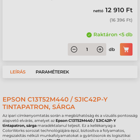
12 910 Ft
nettó
(
16 396 Ft
)
Raktáron <5 db
db
LEÍRÁS
PARAMÉTEREK
EPSON C13T52M440 / SJIC42P-Y
TINTAPATRON, SÁRGA
Az ipari címkenyomtatás során a megbízhatóság és a vizuális pontosság
alapvető elvárás, amelyet az
Epson C13T52M440 / SJIC42P-Y
tintapatron, sárga
maradéktalanul teljesít. Ez a kellékanyag a
ColorWorks sorozat technológiájára épül, biztosítva a folyamatos,
megszakítás nélküli munkafolyamatokat a gyártósorok és logisztikai