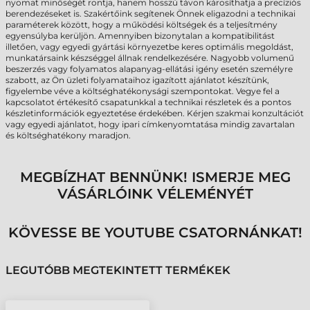
nyomat minőségét rontja, hanem hosszú távon károsíthatja a precíziós
berendezéseket is. Szakértőink segítenek Önnek eligazodni a technikai
paraméterek között, hogy a működési költségek és a teljesítmény
egyensúlyba kerüljön. Amennyiben bizonytalan a kompatibilitást
illetően, vagy egyedi gyártási környezetbe keres optimális megoldást,
munkatársaink készséggel állnak rendelkezésére. Nagyobb volumenű
beszerzés vagy folyamatos alapanyag-ellátási igény esetén személyre
szabott, az Ön üzleti folyamataihoz igazított ajánlatot készítünk,
figyelembe véve a költséghatékonysági szempontokat. Vegye fel a
kapcsolatot értékesítő csapatunkkal a technikai részletek és a pontos
készletinformációk egyeztetése érdekében. Kérjen szakmai konzultációt
vagy egyedi ajánlatot, hogy ipari címkenyomtatása mindig zavartalan
és költséghatékony maradjon.
MEGBÍZHAT BENNÜNK! ISMERJE MEG
VÁSÁRLÓINK VÉLEMÉNYÉT
KÖVESSE BE YOUTUBE CSATORNÁNKAT!
LEGUTÓBB MEGTEKINTETT TERMÉKEK