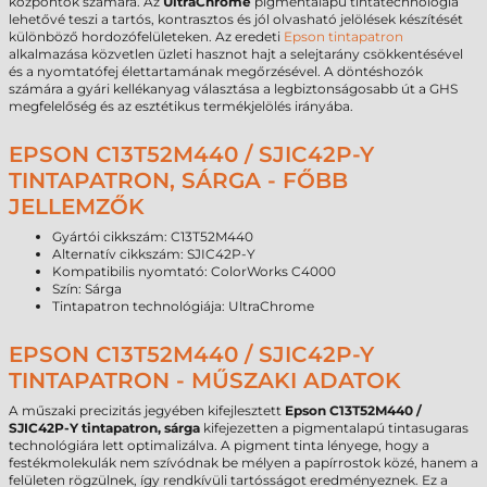
központok számára. Az
UltraChrome
pigmentalapú tintatechnológia
lehetővé teszi a tartós, kontrasztos és jól olvasható jelölések készítését
különböző hordozófelületeken. Az eredeti
Epson tintapatron
alkalmazása közvetlen üzleti hasznot hajt a selejtarány csökkentésével
és a nyomtatófej élettartamának megőrzésével. A döntéshozók
számára a gyári kellékanyag választása a legbiztonságosabb út a GHS
megfelelőség és az esztétikus termékjelölés irányába.
EPSON C13T52M440 / SJIC42P-Y
TINTAPATRON, SÁRGA - FŐBB
JELLEMZŐK
Gyártói cikkszám: C13T52M440
Alternatív cikkszám: SJIC42P-Y
Kompatibilis nyomtató: ColorWorks C4000
Szín: Sárga
Tintapatron technológiája: UltraChrome
EPSON C13T52M440 / SJIC42P-Y
TINTAPATRON - MŰSZAKI ADATOK
A műszaki precizitás jegyében kifejlesztett
Epson C13T52M440 /
SJIC42P-Y tintapatron, sárga
kifejezetten a pigmentalapú tintasugaras
technológiára lett optimalizálva. A pigment tinta lényege, hogy a
festékmolekulák nem szívódnak be mélyen a papírrostok közé, hanem a
felületen rögzülnek, így rendkívüli tartósságot eredményeznek. Ez a