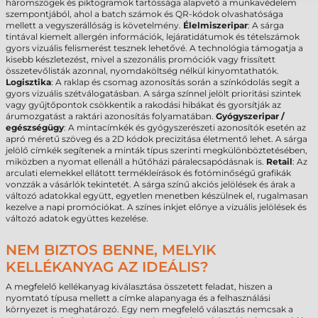
háromszögek és piktogramok tartóssága alapvető a munkavédelem
szempontjából, ahol a batch számok és QR-kódok olvashatósága
mellett a vegyszerállóság is követelmény.
Élelmiszeripar
: A sárga
tintával kiemelt allergén információk, lejáratidátumok és tételszámok
gyors vizuális felismerést tesznek lehetővé. A technológia támogatja a
kisebb készletezést, mivel a szezonális promóciók vagy frissített
összetevőlisták azonnal, nyomdaköltség nélkül kinyomtathatók.
Logisztika
: A raklap és csomag azonosítás során a színkódolás segít a
gyors vizuális szétválogatásban. A sárga színnel jelölt prioritási szintek
vagy gyűjtőpontok csökkentik a rakodási hibákat és gyorsítják az
árumozgatást a raktári azonosítás folyamatában.
Gyógyszeripar /
egészségügy
: A mintacímkék és gyógyszerészeti azonosítók esetén az
apró méretű szöveg és a 2D kódok precizitása életmentő lehet. A sárga
jelölő címkék segítenek a minták típus szerinti megkülönböztetésében,
miközben a nyomat ellenáll a hűtőházi páralecsapódásnak is.
Retail
: Az
arculati elemekkel ellátott termékleírások és fotóminőségű grafikák
vonzzák a vásárlók tekintetét. A sárga színű akciós jelölések és árak a
változó adatokkal együtt, egyetlen menetben készülnek el, rugalmasan
kezelve a napi promóciókat. A színes inkjet előnye a vizuális jelölések és
változó adatok együttes kezelése.
NEM BIZTOS BENNE, MELYIK
KELLÉKANYAG AZ IDEÁLIS?
A megfelelő kellékanyag kiválasztása összetett feladat, hiszen a
nyomtató típusa mellett a címke alapanyaga és a felhasználási
környezet is meghatározó. Egy nem megfelelő választás nemcsak a