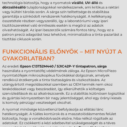
technológia biztosítja, hogy a nyomatok
vízálló
,
UV-álló
és
dörzsölésálló
tulajdonságokkal rendelkezzenek, ami kritikus a raktári
vagy kültéri tárolás során. A sárga szín telítettsége és stabilitása
garantálja a színkódolt rendszerek hatékonyságát. A kellékanyag
összetétele részben vegyszerálló, így a laboratóriumi vagy ipari
tisztítószerekkel való érintkezés esetén is megőrzi az adatok
olvashatóságát. Az ipari beszerzők számára fontos tény, hogy ez a
patron precíz adagolást tesz lehetővé, minimalizálva a tinta-pazarlást a
tisztítási ciklusok során.
FUNKCIONÁLIS ELŐNYÖK – MIT NYÚJT A
GYAKORLATBAN?
Az eredeti
Epson C13T52M440 / SJIC42P-Y tintapatron, sárga
használata a nyomtatófej védelmének záloga. Az Epson MicroPiezo
nyomtatófejek mikroszkopikus fúvókákkal dolgoznak, amelyek
rendkívül érzékenyek a tinta tisztaságára és viszkozitására. Az
utángyártott megoldásokkal szemben az OEM termék nem okoz
lerakódásokat vagy beszáradást, így elkerülhetők a költséges
szervizleállások és az alkatrészcserék. Ez a stabilitás különösen logisztikai
és gyártási környezetben bír nagy jelentőséggel, ahol egy órányi kiesés
is komoly pénzügyi veszteséget okozhat.
A nyomat minősége közvetlenül befolyásolja az ellátási lánc
hatékonyságát. A tűéles kontúrok és a maszatolódásmentes felület
biztosítja, hogy a vonalkódolvasók elsőre, hiba nélkül rögzítsék az
adatokat. Ez csökkenti a kézi adatbevitel szükségességét és a téves