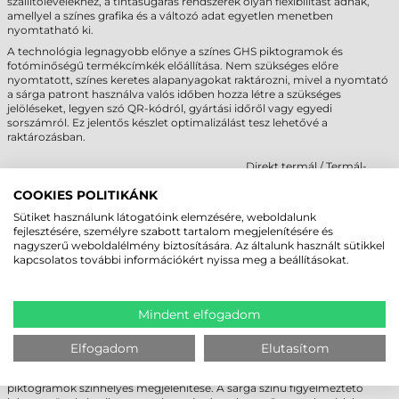
szállítólevelekhez, a tintasugaras rendszerek olyan flexibilitást adnak,
amellyel a színes grafika és a változó adat egyetlen menetben
nyomtatható ki.
A technológia legnagyobb előnye a színes GHS piktogramok és
fotóminőségű termékcímkék előállítása. Nem szükséges előre
nyomtatott, színes keretes alapanyagokat raktározni, mivel a nyomtató
a sárga patront használva valós időben hozza létre a szükséges
jelöléseket, legyen szó QR-kódról, gyártási időről vagy egyedi
sorszámról. Ez jelentős készlet optimalizálást tesz lehetővé a
raktározásban.
Direkt termál / Termál-
Technológia
Tintasugaras (Inkjet)
transzfer
COOKIES POLITIKÁNK
Színes nyomtatás
Teljes színskála (CMYK)
Egyszínű (általában fekete)
Grafikai
Sütiket használunk látogatóink elemzésére, weboldalunk
Magas, fotóminőség
Közepes, raszteres
részletesség
fejlesztésére, személyre szabott tartalom megjelenítésére és
Tintapatron és
Termál papír vagy
nagyszerű weboldalélmény biztosítására. Az általunk használt sütikkel
Kellékanyag
papír/szintetikus
festékszalag
kapcsolatos további információkért nyissa meg a beállításokat.
Ipari megfelelőség
Kiemelkedő (BS5609
Korlátozott színes
(GHS)
tanúsítás)
piktogramoknál
Mindent elfogadom
FELHASZNÁLÁSI PÉLDÁK – IPARÁG-
SPECIFIKUS ALKALMAZÁSOK
Elfogadom
Elutasítom
Vegyipar
: A veszélyes anyagok jelölése során kritikus a GHS
piktogramok színhelyes megjelenítése. A sárga színű figyelmeztető