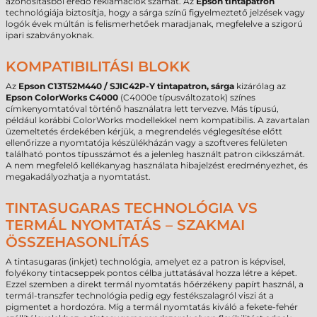
azonosításból eredő reklamációk számát. Az
Epson tintapatron
technológiája biztosítja, hogy a sárga színű figyelmeztető jelzések vagy
logók évek múltán is felismerhetőek maradjanak, megfelelve a szigorú
ipari szabványoknak.
KOMPATIBILITÁSI BLOKK
Az
Epson C13T52M440 / SJIC42P-Y tintapatron, sárga
kizárólag az
Epson ColorWorks C4000
(C4000e típusváltozatok) színes
címkenyomtatóval történő használatra lett tervezve. Más típusú,
például korábbi ColorWorks modellekkel nem kompatibilis. A zavartalan
üzemeltetés érdekében kérjük, a megrendelés véglegesítése előtt
ellenőrizze a nyomtatója készülékházán vagy a szoftveres felületen
található pontos típusszámot és a jelenleg használt patron cikkszámát.
A nem megfelelő kellékanyag használata hibajelzést eredményezhet, és
megakadályozhatja a nyomtatást.
TINTASUGARAS TECHNOLÓGIA VS
TERMÁL NYOMTATÁS – SZAKMAI
ÖSSZEHASONLÍTÁS
A tintasugaras (inkjet) technológia, amelyet ez a patron is képvisel,
folyékony tintacseppek pontos célba juttatásával hozza létre a képet.
Ezzel szemben a direkt termál nyomtatás hőérzékeny papírt használ, a
termál-transzfer technológia pedig egy festékszalagról viszi át a
pigmentet a hordozóra. Míg a termál nyomtatás kiváló a fekete-fehér