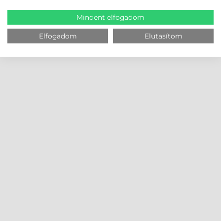
Mindent elfogadom
Elfogadom
Elutasítom