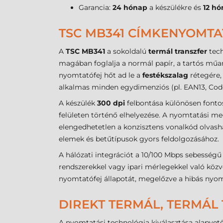
Garancia:
24 hónap
a készülékre és
12 h
TSC MB341 CÍMKENYOMTA
A
TSC MB341
a sokoldalú
termál transzfer
tech
magában foglalja a normál papír, a tartós műany
nyomtatófej hőt ad le a
festékszalag
rétegére,
alkalmas minden egydimenziós (pl. EAN13, Code1
A készülék
300 dpi
felbontása különösen fontos
felületen történő elhelyezése. A nyomtatási me
elengedhetetlen a konzisztens vonalkód olvash
elemek és betűtípusok gyors feldolgozásához.
A hálózati integrációt a 10/100 Mbps sebesség
rendszerekkel vagy ipari mérlegekkel való közv
nyomtatófej állapotát, megelőzve a hibás nyom
DIREKT TERMÁL, TERMÁL 
A nyomtatási technológia kiválasztása alapvető