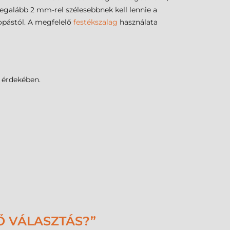
 legalább 2 mm-rel szélesebbnek kell lennie a
kopástól. A megfelelő
festékszalag
használata
 érdekében.
Ő VÁLASZTÁS?”