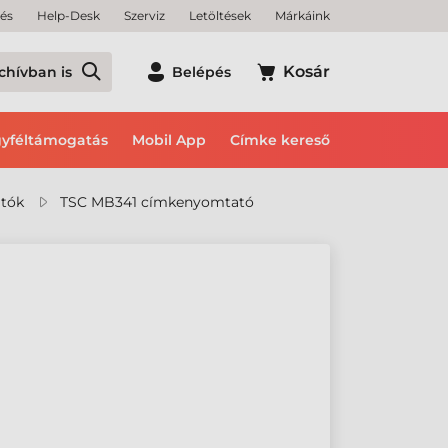
tés
Help-Desk
Szerviz
Letöltések
Márkáink
Kosár
chívban is
Belépés
yféltámogatás
Mobil App
Címke kereső
tók
TSC MB341 címkenyomtató