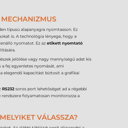
I MECHANIZMUS
nden típusú alapanyagra nyomtasson. Ez
gokat is. A technológia lényege, hogy a
llenálló nyomatot. Ez az
etikett nyomtató
ítására.
részek jelölése vagy nagy mennyiségű adat kis
s a fej egyenletes nyomását, ami
legendő kapacitást biztosít a grafikai
z
RS232
soros port lehetőséget ad a régebbi
 rendszere folyamatosan monitorozza a
 MELYIKET VÁLASSZA?
ket. Az alábbi táblázat segít eligazodni a