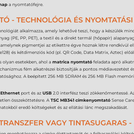
ónap
a nyomtatófejre.
TÓ - TECHNOLÓGIA ÉS NYOMTATÁS
nológiát alkalmazza, amely lehetővé teszi, hogy a készülék mi
ag (PE, PP, PET), a textil és a direkt termál (hőpapír) alapanya
 amelynek pigmentjei az etikettre égve hoznak létre rendkívül e
28) és kétdimenziós kód (pl. QR Code, Data Matrix, Aztec) előáll
 olyan esetekben, ahol a
matrica nyomtató
feladata apró alkat
chanizmus fém alkatrészei biztosítják a pontos médiavezetést é
atósághoz. A beépített 256 MB SDRAM és 256 MB Flash memória e
ű
Ethernet
port és az
USB
2.0 interfész teszi zökkenőmentessé. A
etlen összeköttetésre. A
TSC MB341 címkenyomtató
Sense Care
atokból eredő költségeket és az ellátási lánc megszakadását.
TRANSZFER VAGY TINTASUGARAS -
en meghatározza a címke élettartamát és a felhasználási költsége