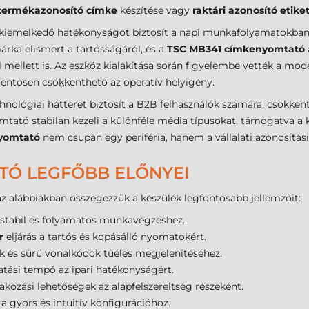
termékazonosító címke
készítése vagy
raktári azonosító etiket
kiemelkedő hatékonyságot biztosít a napi munkafolyamatokban
rka elismert a tartósságáról, és a
TSC MB341 címkenyomtató
mellett is. Az eszköz kialakítása során figyelembe vették a mod
entősen csökkenthető az operatív helyigény.
ológiai hátteret biztosít a B2B felhasználók számára, csökkent
tó stabilan kezeli a különféle média típusokat, támogatva a k
yomtató
nem csupán egy periféria, hanem a vállalati azonosítás
TÓ LEGFŐBB ELŐNYEI
 alábbiakban összegezzük a készülék legfontosabb jellemzőit:
stabil és folyamatos munkavégzéshez.
r
eljárás a tartós és kopásálló nyomatokért.
 és sűrű vonalkódok tűéles megjelenítéséhez.
ási tempó az ipari hatékonyságért.
akozási lehetőségek az alapfelszereltség részeként.
a gyors és intuitív konfigurációhoz.