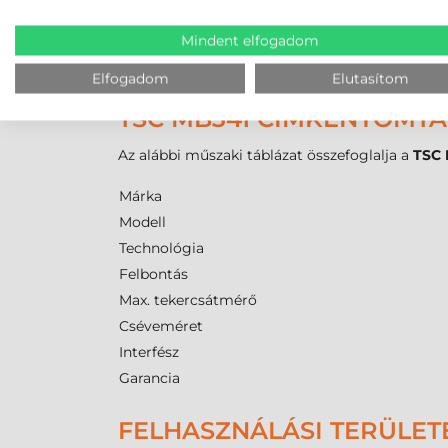
1" (25,4 mm) belső csévemérettel, kívül tekercse
Mindent elfogadom
használt
tekercses címke
szélességénél, mivel 
biztosítja a vegyszerálló és dörzsölésálló felirat
Elfogadom
Elutasítom
TSC MB341 CÍMKENYOMTA
Az alábbi műszaki táblázat összefoglalja a
TSC
Márka
Modell
Technológia
Felbontás
Max. tekercsátmérő
Cséveméret
Interfész
Garancia
FELHASZNÁLÁSI TERÜLET