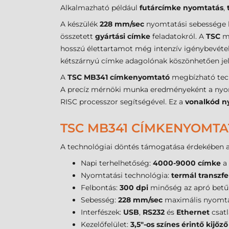
Alkalmazható például
futárcímke nyomtatás
,
A készülék
228 mm/sec
nyomtatási sebessége 
összetett
gyártási címke
feladatokról. A
TSC
má
hosszú élettartamot még intenzív igénybevétel 
kétszárnyú címke adagolónak köszönhetően jel
A
TSC MB341 címkenyomtató
megbízható techn
A precíz mérnöki munka eredményeként a nyomta
RISC processzor segítségével. Ez a
vonalkód n
TSC MB341 CÍMKENYOMTA
A technológiai döntés támogatása érdekében az
Napi terhelhetőség:
4000-9000 címke
a 
Nyomtatási technológia:
termál transzfe
Felbontás:
300 dpi
minőség az apró betűk
Sebesség:
228 mm/sec
maximális nyomtat
Interfészek:
USB
,
RS232
és
Ethernet
csatl
Kezelőfelület:
3,5"-os színes érintő kijőző