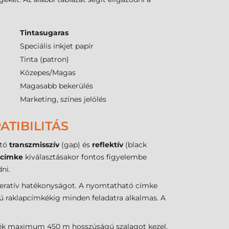
Tintasugaras
Speciális inkjet papír
Tinta (patron)
Közepes/Magas
Magasabb bekerülés
Marketing, színes jelölés
TIBILITÁS
ató
transzmisszív
(gap) és
reflektív
(black
 címke
kiválasztásakor fontos figyelembe
ni.
 operatív hatékonyságot. A nyomtatható címke
szú raklapcímkékig minden feladatra alkalmas. A
ülék maximum 450 m hosszúságú szalagot kezel,