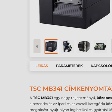
LEÍRÁS
PARAMÉTEREK
KAPCSOLÓ
TSC MB341 CÍMKENYOMTAT
A
TSC MB341
egy nagy teljesítményű,
közepes
a berendezés az ipari és az asztali kategória kö
megoldást nyújt olyan logisztikai és gyártási