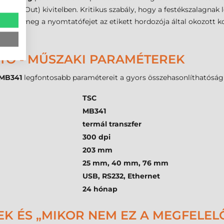
lt (Ink-Out) kivitelben. Kritikus szabály, hogy a festékszalagnak
ez védi meg a nyomtatófejet az etikett hordozója által okozott 
okat.
TÓ - MŰSZAKI PARAMÉTEREK
 MB341
legfontosabb paramétereit a gyors összehasonlíthatóság
TSC
MB341
termál transzfer
300 dpi
203 mm
25 mm, 40 mm, 76 mm
USB, RS232, Ethernet
24 hónap
EK ÉS „MIKOR NEM EZ A MEGFELEL