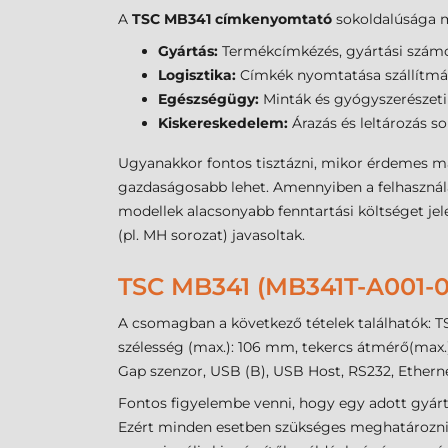
A
TSC MB341 címkenyomtató
sokoldalúsága m
Gyártás:
Termékcímkézés, gyártási számok
Logisztika:
Címkék nyomtatása szállítmán
Egészségügy:
Minták és gyógyszerészeti 
Kiskereskedelem:
Árazás és leltározás so
Ugyanakkor fontos tisztázni, mikor érdemes má
gazdaságosabb lehet. Amennyiben a felhasználá
modellek alacsonyabb fenntartási költséget jel
(pl. MH sorozat) javasoltak.
TSC MB341 (MB341T-A001
A csomagban a következő tételek találhatók: T
szélesség (max.): 106 mm, tekercs átmérő(max.):
Gap szenzor, USB (B), USB Host, RS232, Etherne
Fontos figyelembe venni, hogy egy adott gyár
Ezért minden esetben szükséges meghatározni a 