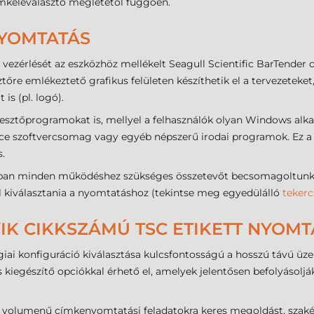
ímkeleválasztó meglététől függően.
NYOMTATÁS
ezérlését az eszközhöz mellékelt Seagull Scientific BarTender
ztőre emlékeztető grafikus felületen készíthetik el a tervezetek
is (pl. logó).
lesztőprogramokat is, mellyel a felhasználók olyan Windows alk
ffice szoftvercsomag vagy egyéb népszerű irodai programok. Ez 
.
n minden működéshez szükséges összetevőt becsomagoltunk (US
ell kiválasztania a nyomtatáshoz (tekintse meg egyedülálló
tekerc
IK CIKKSZÁMÚ TSC ETIKETT NYOMT
iai konfiguráció kiválasztása kulcsfontosságú a hosszú távú üz
s kiegészítő opciókkal érhető el, amelyek jelentősen befolyásol
volumenű címkenyomtatási feladatokra keres megoldást, szakért