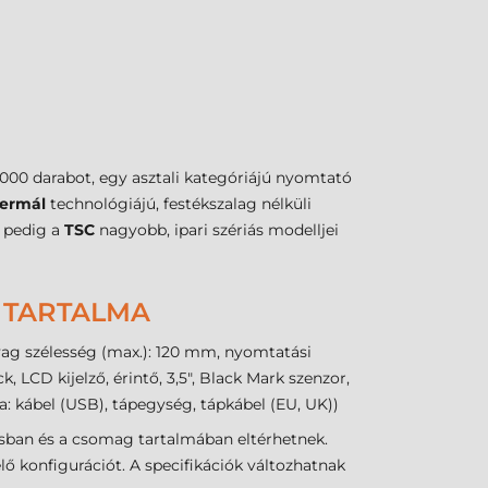
000 darabot, egy asztali kategóriájú nyomtató
termál
technológiájú, festékszalag nélküli
n pedig a
TSC
nagyobb, ipari szériás modelljei
G TARTALMA
yag szélesség (max.): 120 mm, nyomtatási
LCD kijelző, érintő, 3,5", Black Mark szenzor,
: kábel (USB), tápegység, tápkábel (EU, UK))
ásban és a csomag tartalmában eltérhetnek.
ő konfigurációt. A specifikációk változhatnak