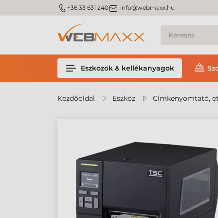
m_phone
m_email
+36 33 631 240
info@webmaxx.hu
Eszközök & kellékanyagok
Sz
Kezdőoldal
Eszköz
Címkenyomtató, et