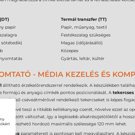
 (DT)
Termál transzfer (TT)
ny papír
Papír, műanyag, textil
szalagra
Festékszalag szükséges
 sötétedik)
Magas (időjárásálló)
bb
Közepes
kknyomtatás
Gyártás, leltár, kültér
MTATÓ - MÉDIA KEZELÉS ÉS KOMPA
1
állítható érzékelőrendszerrel rendelkezik. A készülékben találh
éle formájú és anyagú címkék pontos pozicionálását. A
tekercses
 mm
belső cséveátmérővel rendelkező tekercseket is képes fogad
mi lehetővé teszi a ritkább kellékanyag-cserét, növelve ezzel az
0 mm
között változhat, így a legkisebb alkatrészjelölőktől a hos
ény
 a behelyezhető hordozó maximális szélessége 120 mm lehet.
iókért
tékszalag
paramétereit is pontosan kell megválasztani. A kész