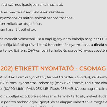
iatt számos iparágban alkalmazható:
 és megfelelőségi jelölések készítése.
yozáshoz és raktári polcok azonosításához.
termékek tartós jelölése.
rán használt etikettek.
s modellt választani. Ha a napi igény nem haladja meg az 500-1
s célja kizárólag rövid életű futárcímkék nyomtatása, a
direkt 
entenek. Extrém, 24/7-es ipari terhelés és poros környezet eseté
-0202) ETIKETT NYOMTATÓ - CSOMA
SC MB341T címkenyomtató, termál transzfer, (300 dpi), kellékan
 203 mm, nyomtatási sebesség (max.): 230 mm/s, real time clock, 
t (10/100 Mbit), RAM: 256 MB, Flash: 256 MB, (A csomag tartalma
tó modelljéhez többféle cikkszámú termék tartozik, melyek tud
pontos technológiai igényt, és ez alapján választani a megfelel