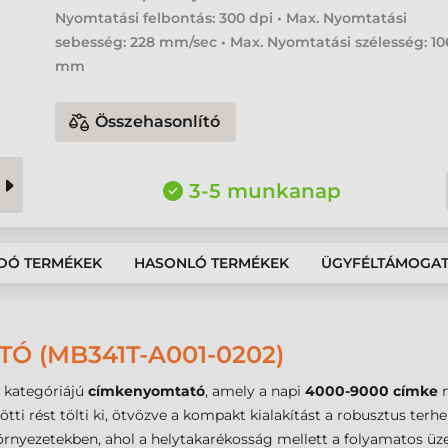
Nyomtatási felbontás: 300 dpi • Max. Nyomtatási
sebesség: 228 mm/sec • Max. Nyomtatási szélesség: 10
mm
Összehasonlító
3-5 munkanap
DÓ TERMÉKEK
HASONLÓ TERMÉKEK
ÜGYFÉLTÁMOGA
Ó (MB341T-A001-0202)
kategóriájú
címkenyomtató
, amely a napi
4000-9000 címke
n
zötti rést tölti ki, ötvözve a kompakt kialakítást a robusztus terh
 környezetekben, ahol a helytakarékosság mellett a folyamatos 