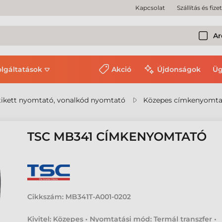
Kapcsolat
Szállítás és fize
Ar
olgáltatások
Akció
Újdonságok
Üg
ikett nyomtató, vonalkód nyomtató
Közepes címkenyomta
TSC MB341 CÍMKENYOMTATÓ
Cikkszám:
MB341T-A001-0202
Kivitel: Közepes • Nyomtatási mód: Termál transzfer •