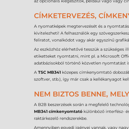
az opcionális kiegészítők, például vágó vagy c
CÍMKETERVEZÉS, CÍMKE
A nyomatképek megtervezését és a nyomtatás v
kivitelezheti! A felhasználók egy szövegszerkes
feliratot, vonalkódot vagy akár egyszínű grafikát 
Az eszközhöz elérhetővé tesszük a szükséges il
etiketteket nyomtatni, mint pl. a Microsoft O
adatbázisokból történő közvetlen nyomtatást is
A
TSC MB341
közepes címkenyomtató dobozába
szoftver, stb.), így már csak a kellékanyagot k
NEM BIZTOS BENNE, MELY
A B2B beszerzések során a megfelelő technológ
MB341 címkenyomtató
különböző interfész- é
raktárkezelő rendszerekbe.
Amennyiben egyedi igényei vannak, vagy nagy 