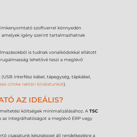
 címkenyomtató szoftverrel könnyedén
et, amelyek igény szerint tartalmazhatnak
almazásokból is tudnak vonalkódokkal ellátott
a rugalmasság lehetővé teszi a meglévő
B interfész kábel, tápegység, tápkábel,
ses címke raktári kínálatunkat
).
ATÓ AZ IDEÁLIS?
emeltetési költségek minimalizálásához. A
TSC
ják az integrálhatóságot a meglévő ERP vagy
ő csapatunk készséggel áll rendelkezésre a