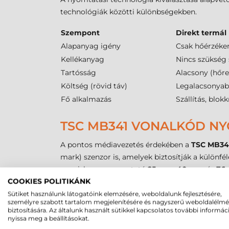
technológiák közötti különbségekben.
Szempont
Direkt termál
Alapanyag igény
Csak hőérzéke
Kellékanyag
Nincs szükség 
Tartósság
Alacsony (hőre
Költség (rövid táv)
Legalacsonya
Fő alkalmazás
Szállítás, blo
TSC MB341 VONALKÓD NYO
A pontos médiavezetés érdekében a
TSC MB34
mark) szenzor is, amelyek biztosítják a különf
venni, hogy a nyomtató
25 mm
,
40 mm
és
76
COOKIES POLITIKÁNK
A maximális külső tekercs átmérő
203 mm
, a
Sütiket használunk látogatóink elemzésére, weboldalunk fejlesztésére,
magassága tág határok között,
5 mm
és
1143
személyre szabott tartalom megjelenítésére és nagyszerű weboldalélm
maximális nyomtatási szélesség
106 mm
, míg
biztosítására. Az általunk használt sütikkel kapcsolatos további informác
nyissa meg a beállításokat.
A
termál transzfer
nyomtatáshoz használt
fes