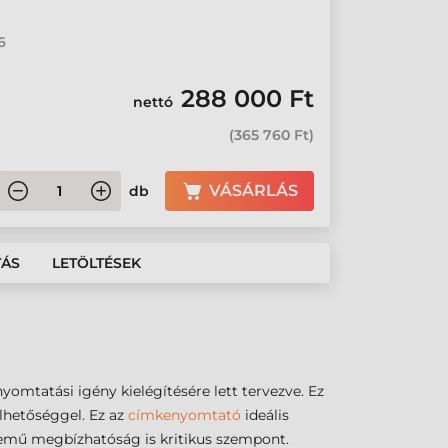
6
288 000 Ft
nettó
(
365 760 Ft
)
VÁSÁRLÁS
db
TÁS
LETÖLTÉSEK
yomtatási igény kielégítésére lett tervezve. Ez
elhetőséggel. Ez az
címkenyomtató
ideális
üzemű megbízhatóság is kritikus szempont.