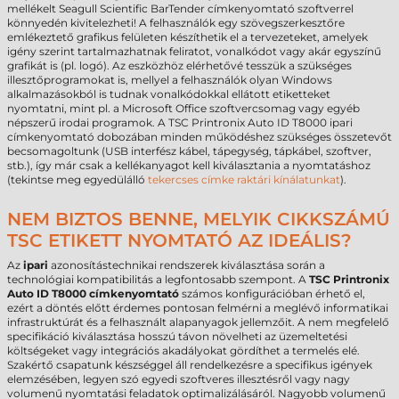
mellékelt Seagull Scientific BarTender címkenyomtató szoftverrel
könnyedén kivitelezheti! A felhasználók egy szövegszerkesztőre
emlékeztető grafikus felületen készíthetik el a tervezeteket, amelyek
igény szerint tartalmazhatnak feliratot, vonalkódot vagy akár egyszínű
grafikát is (pl. logó). Az eszközhöz elérhetővé tesszük a szükséges
illesztőprogramokat is, mellyel a felhasználók olyan Windows
alkalmazásokból is tudnak vonalkódokkal ellátott etiketteket
nyomtatni, mint pl. a Microsoft Office szoftvercsomag vagy egyéb
népszerű irodai programok. A TSC Printronix Auto ID T8000 ipari
címkenyomtató dobozában minden működéshez szükséges összetevőt
becsomagoltunk (USB interfész kábel, tápegység, tápkábel, szoftver,
stb.), így már csak a kellékanyagot kell kiválasztania a nyomtatáshoz
(tekintse meg egyedülálló
tekercses címke raktári kínálatunkat
).
NEM BIZTOS BENNE, MELYIK CIKKSZÁMÚ
TSC ETIKETT NYOMTATÓ AZ IDEÁLIS?
Az
ipari
azonosítástechnikai rendszerek kiválasztása során a
technológiai kompatibilitás a legfontosabb szempont. A
TSC Printronix
Auto ID T8000 címkenyomtató
számos konfigurációban érhető el,
ezért a döntés előtt érdemes pontosan felmérni a meglévő informatikai
infrastruktúrát és a felhasznált alapanyagok jellemzőit. A nem megfelelő
specifikáció kiválasztása hosszú távon növelheti az üzemeltetési
költségeket vagy integrációs akadályokat gördíthet a termelés elé.
Szakértő csapatunk készséggel áll rendelkezésre a specifikus igények
elemzésében, legyen szó egyedi szoftveres illesztésről vagy nagy
volumenű nyomtatási feladatok optimalizálásáról. Nagyobb volumenű