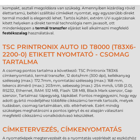
napi igény csupán néhány száz címke, vagy ha a helyszűke miatt
kompakt, asztali megoldásra van szükség. Amennyiben kizárólag rövid
élettartamú, beltéri szállítási címkéket nyomtat, egy egyszerűbb direkt
termál modell is elegendő lehet. Tartós kültéri, extrém UV-sugárzásnak
kitett helyeken a direkt termál technológia nem javasolt, ott
mindenképpen a
termál transzfer
eljárást kell alkalmazni megfelelő
festékszalag
használatával.
TSC PRINTRONIX AUTO ID T8000 (T83X6-
2200-0) ETIKETT NYOMTATÓ - CSOMAG
TARTALMA
A csomag pontos tartalma a következő: TSC Printronix T83X6
címkenyomtató, termál transzfer, 12 dots/mm (300 dpi), kellékanyag
szélesség (max.): 172.7mm, nyomtatási szélesség (max.): 168 mm,
tekercs átmérő (max.): 203mm, sebesség (max.): 254 mm/s, USB (2.0),
RS232, Ethernet, RAM: 512 MB, Flash: 128 MB, Black Mark szenzor, Gap
szenzor, Tartalmaz: tápegység, tápkábel. Fontos megjegyezni, hogy egy
adott gyártó modelljéhez többféle cikkszámú termék tartozik, melyek
tudásban, csomag tartalmában, stb. eltérhetnek. Ezért mindig
szükséges meghatározni a pontos igényt és ez alapján választani
megfelelő cikkszámú vonalkódolvasó készüléket.
CÍMKETERVEZÉS, CÍMKENYOMTATÁS
A nyomatképek megtervezését és a nyomtatás vezérlését az eszközhöz