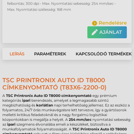
felbontás: 300 dpi • Max. Nyomtatási sebesség: 254 mm/sec •
Max. Nyomtatási szélesség: 168 mm
Rendelésre
AJÁNLAT
LEÍRÁS
PARAMÉTEREK
KAPCSOLÓDÓ TERMÉKEK
TSC PRINTRONIX AUTO ID T8000
CÍMKENYOMTATÓ (T83X6-2200-0)
A
TSC Printronix Auto ID T8000 címkenyomtató
egy prémium
kategóriás
ipari
berendezés, amelyet a legmagasabb szintű
megbízhatóság és
korlátlan
napi terhelhetőség jellemez. Ez az eszköz a
folyamatos, 24/7 órás munkavégzésre lett tervezve, így a gyártósorok
melletti kritikus feladatoknál és a nagy forgalmú logisztikai
központokban is megállja a helyét. A
254 mm/sec
nyomtatási sebesség
az
ipari
szegmens élvonalába emeli a készüléket, biztosítva a
munkafolyamatok folyamatosságát. A
TSC Printronix Auto ID T8000
címkenyomtató
robusztus fémvázas kialakítása ellenáll a szélsőséges