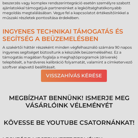
beszerzés vagy komplex rendszerintegráció esetén személyre szabott
ajánlatokkal támogatjuk partnereinket a legköltséghatékonyabb
megoldás megtalálásában. Vegye fel a kapcsolatot értékesítőinkkel a
műszaki részletek pontosítása érdekében.
INGYENES TECHNIKAI TÁMOGATÁS ÉS
SEGÍTSÉG A BEÜZEMELÉSBEN
A szakértői háttér részeként minden végfelhasználó számára 90 napos
ingyenes segítséget biztosítunk a készülék beüzemeléséhez. Ez a
támogatás magában foglalja a meghajtóprogramok (driverek)
telepítését, a hardveres kalibráció folyamatát, valamint a címketervező
szoftver alapvető beállításait.
VISSZAHÍVÁS KÉRÉSE
MEGBÍZHAT BENNÜNK! ISMERJE MEG
VÁSÁRLÓINK VÉLEMÉNYÉT
KÖVESSE BE YOUTUBE CSATORNÁNKAT!