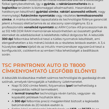
fizikai igénybevételnek, így a
gyártás
, a
raktárüzemeltetés
és a
logisztika
területén is biztonsággal alkalmazható. Használatával
hatékonyan készíthető
gyártási címke
,
raktári azonosító etikett
, nagy
mennyiségű
futárcímke nyomtatás
vagy részletes
termékazonosító
címke
. A márka évtizedes tapasztalata és technológiai fölénye garanciát
jelent a hosszú élettartamra és az alacsony szervizigényre. Ez a
professzionális
vonalkód nyomtató
az ARM Cortex-A9 processzornak és
az 512 MB DDR RAM memóriának köszönhetően az összetett grafikai
elemeket és adatbázisokat is késleltetés nélkül dolgozza fel. A készülék
300 dpi
felbontása lehetővé teszi a tűéles nyomatok készítését, ami
elengedhetetlen a kis méretű kódok és a részletes leírások esetén. A 3,4
hüvelykes
színes
kijelző és az intuitív menürendszer egyszerűvé teszi a
konfigurációt, csökkentve az emberi hiba lehetőségét a beállítások
során.
TSC PRINTRONIX AUTO ID T8000
CÍMKENYOMTATÓ LEGFŐBB ELŐNYEI
A készülék kiválasztása mellett számos technológiai és gazdasági érvek
szólnak, amelyek támogatják a hatékony üzletmenetet.
Napi 15 000 címke feletti, folyamatos
ipari
terhelhetőség a
megszakítás nélküli termelésért.
A
termál transzfer
technológia révén tartós, vegyszer- és
kopásálló jelölések hozhatók létre.
A
300 dpi
felbontás precíz megjelenítést biztosít a legkisebb
betűméretek és 2D kódok esetén is.
Széles körű csatlakozási lehetőségek: az
USB
, az
RS232
és az