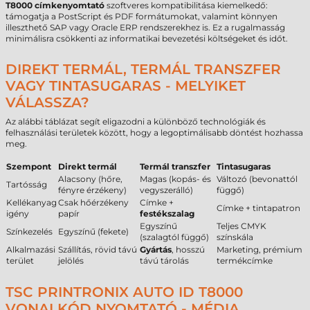
T8000 címkenyomtató
szoftveres kompatibilitása kiemelkedő:
támogatja a PostScript és PDF formátumokat, valamint könnyen
illeszthető SAP vagy Oracle ERP rendszerekhez is. Ez a rugalmasság
minimálisra csökkenti az informatikai bevezetési költségeket és időt.
DIREKT TERMÁL, TERMÁL TRANSZFER
VAGY TINTASUGARAS - MELYIKET
VÁLASSZA?
Az alábbi táblázat segít eligazodni a különböző technológiák és
felhasználási területek között, hogy a legoptimálisabb döntést hozhassa
meg.
Szempont
Direkt termál
Termál transzfer
Tintasugaras
Alacsony (hőre,
Magas (kopás- és
Változó (bevonattól
Tartósság
fényre érzékeny)
vegyszerálló)
függő)
Kellékanyag
Csak hőérzékeny
Címke +
Címke + tintapatron
igény
papír
festékszalag
Egyszínű
Teljes CMYK
Színkezelés
Egyszínű (fekete)
(szalagtól függő)
színskála
Alkalmazási
Szállítás, rövid távú
Gyártás
, hosszú
Marketing, prémium
terület
jelölés
távú tárolás
termékcímke
TSC PRINTRONIX AUTO ID T8000
VONALKÓD NYOMTATÓ - MÉDIA