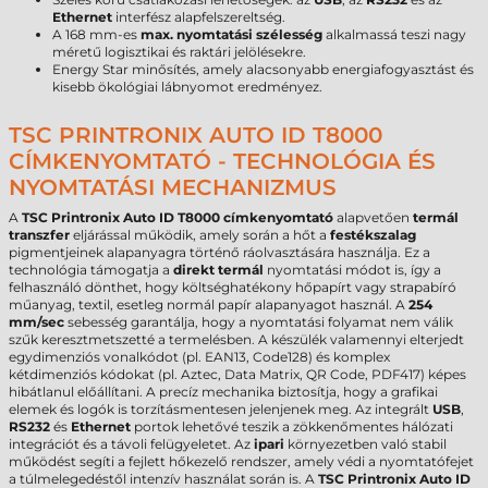
Ethernet
interfész alapfelszereltség.
A 168 mm-es
max. nyomtatási szélesség
alkalmassá teszi nagy
méretű logisztikai és raktári jelölésekre.
Energy Star minősítés, amely alacsonyabb energiafogyasztást és
kisebb ökológiai lábnyomot eredményez.
TSC PRINTRONIX AUTO ID T8000
CÍMKENYOMTATÓ - TECHNOLÓGIA ÉS
NYOMTATÁSI MECHANIZMUS
A
TSC Printronix Auto ID T8000 címkenyomtató
alapvetően
termál
transzfer
eljárással működik, amely során a hőt a
festékszalag
pigmentjeinek alapanyagra történő ráolvasztására használja. Ez a
technológia támogatja a
direkt termál
nyomtatási módot is, így a
felhasználó dönthet, hogy költséghatékony hőpapírt vagy strapabíró
műanyag, textil, esetleg normál papír alapanyagot használ. A
254
mm/sec
sebesség garantálja, hogy a nyomtatási folyamat nem válik
szűk keresztmetszetté a termelésben. A készülék valamennyi elterjedt
egydimenziós vonalkódot (pl. EAN13, Code128) és komplex
kétdimenziós kódokat (pl. Aztec, Data Matrix, QR Code, PDF417) képes
hibátlanul előállítani. A precíz mechanika biztosítja, hogy a grafikai
elemek és logók is torzításmentesen jelenjenek meg. Az integrált
USB
,
RS232
és
Ethernet
portok lehetővé teszik a zökkenőmentes hálózati
integrációt és a távoli felügyeletet. Az
ipari
környezetben való stabil
működést segíti a fejlett hőkezelő rendszer, amely védi a nyomtatófejet
a túlmelegedéstől intenzív használat során is. A
TSC Printronix Auto ID