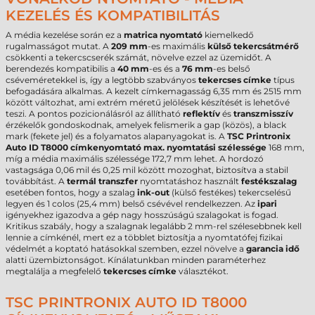
KEZELÉS ÉS KOMPATIBILITÁS
A média kezelése során ez a
matrica nyomtató
kiemelkedő
rugalmasságot mutat. A
209 mm
-es maximális
külső tekercsátmérő
csökkenti a tekercscserék számát, növelve ezzel az üzemidőt. A
berendezés kompatibilis a
40 mm
-es és a
76 mm
-es belső
cséveméretekkel is, így a legtöbb szabványos
tekercses címke
típus
befogadására alkalmas. A kezelt címkemagasság 6,35 mm és 2515 mm
között változhat, ami extrém méretű jelölések készítését is lehetővé
teszi. A pontos pozicionálásról az állítható
reflektív
és
transzmisszív
érzékelők gondoskodnak, amelyek felismerik a gap (közös), a black
mark (fekete jel) és a folyamatos alapanyagokat is. A
TSC Printronix
Auto ID T8000 címkenyomtató
max. nyomtatási szélessége
168 mm,
míg a média maximális szélessége 172,7 mm lehet. A hordozó
vastagsága 0,06 mil és 0,25 mil között mozoghat, biztosítva a stabil
továbbítást. A
termál transzfer
nyomtatáshoz használt
festékszalag
esetében fontos, hogy a szalag
ink-out
(külső festékes) tekercselésű
legyen és 1 colos (25,4 mm) belső csévével rendelkezzen. Az
ipari
igényekhez igazodva a gép nagy hosszúságú szalagokat is fogad.
Kritikus szabály, hogy a szalagnak legalább 2 mm-rel szélesebbnek kell
lennie a címkénél, mert ez a többlet biztosítja a nyomtatófej fizikai
védelmét a koptató hatásokkal szemben, ezzel növelve a
garancia idő
alatti üzembiztonságot. Kínálatunkban minden paraméterhez
megtalálja a megfelelő
tekercses címke
választékot.
TSC PRINTRONIX AUTO ID T8000