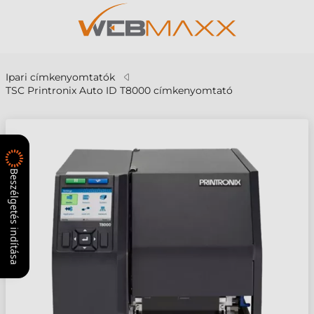
Ipari címkenyomtatók
TSC Printronix Auto ID T8000 címkenyomtató
Beszélgetés indítása