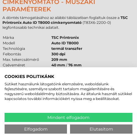
CÍMKENYOMTATÓ - MŰSZAKI
PARAMÉTEREK
A döntés támogatásához az alábbi táblázatban foglaltuk össze a
TSC
Printronix Auto ID T8000 címkenyomtató
(T83X6-2200-0)
legfontosabb technikai adatait.
Márka
TSC Printronix
Modell
Auto ID T8000
Technológia
termál transzfer
Felbontás
300 dpi
Max. tekercsátmérő
209 mm
Cséveméret
40 mm
/
76 mm
Interfész
USB
,
RS232
,
Ethernet
Garancia
24 hónap
(készülék) /
6 hónap
(fej)
COOKIES POLITIKÁNK
Sütiket használunk látogatóink elemzésére, weboldalunk
FELHASZNÁLÁSI TERÜLETEK ÉS „MIKOR
fejlesztésére, személyre szabott tartalom megjelenítésére és
nagyszerű weboldalélmény biztosítására. Az általunk használt sütikkel
NEM EZ A MEGFELELŐ VÁLASZTÁS?”
kapcsolatos további információkért nyissa meg a beállításokat.
A
TSC Printronix Auto ID T8000 címkenyomtató
elsődleges terepe a
nagyüzemi
gyártás
, az autóipar és a nemzetközi
logisztika
. Olyan
környezetbe javasoljuk, ahol a leállás jelentős anyagi veszteséggel járna,
Mindent elfogadom
és ahol a nyomatoknak hosszú évekig olvashatónak kell maradniuk zord
körülmények között is. A
300 dpi
felbontás miatt különösen ajánlott az
Elfogadom
Elutasítom
egészségügy
és az elektronikai ipar számára, ahol az apró alkatrészek
azonosítása a cél. Nem ez a
címkenyomtató
a megfelelő választás, ha a