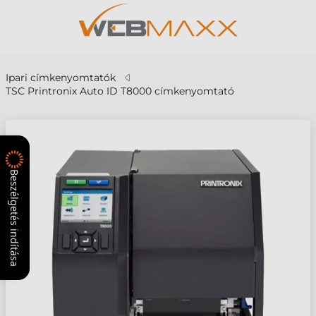
Ipari címkenyomtatók
TSC Printronix Auto ID T8000 címkenyomtató
Beszélgetés indítása