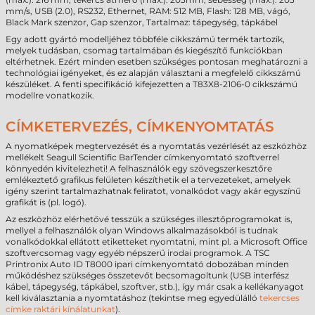
mm/s, USB (2.0), RS232, Ethernet, RAM: 512 MB, Flash: 128 MB, vágó,
Black Mark szenzor, Gap szenzor, Tartalmaz: tápegység, tápkábel
Egy adott gyártó modelljéhez többféle cikkszámú termék tartozik,
melyek tudásban, csomag tartalmában és kiegészítő funkciókban
eltérhetnek. Ezért minden esetben szükséges pontosan meghatározni a
technológiai igényeket, és ez alapján választani a megfelelő cikkszámú
készüléket. A fenti specifikáció kifejezetten a T83X8-2106-0 cikkszámú
modellre vonatkozik.
CÍMKETERVEZÉS, CÍMKENYOMTATÁS
A nyomatképek megtervezését és a nyomtatás vezérlését az eszközhöz
mellékelt Seagull Scientific BarTender címkenyomtató szoftverrel
könnyedén kivitelezheti! A felhasználók egy szövegszerkesztőre
emlékeztető grafikus felületen készíthetik el a tervezeteket, amelyek
igény szerint tartalmazhatnak feliratot, vonalkódot vagy akár egyszínű
grafikát is (pl. logó).
Az eszközhöz elérhetővé tesszük a szükséges illesztőprogramokat is,
mellyel a felhasználók olyan Windows alkalmazásokból is tudnak
vonalkódokkal ellátott etiketteket nyomtatni, mint pl. a Microsoft Office
szoftvercsomag vagy egyéb népszerű irodai programok. A TSC
Printronix Auto ID T8000 ipari címkenyomtató dobozában minden
működéshez szükséges összetevőt becsomagoltunk (USB interfész
kábel, tápegység, tápkábel, szoftver, stb.), így már csak a kellékanyagot
kell kiválasztania a nyomtatáshoz (tekintse meg egyedülálló
tekercses
címke raktári kínálatunkat
).