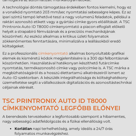
A technológiai döntés támogatása érdekében fontos kiemelni, hogy ez
a vonalkód nyomtató 203 mm/sec nyomtatási sebességre képes. Ez az
ipari szintű tempó lehetővé teszi a nagy volumenű feladatok, például a
raktári azonosító etikett vagy a gyártási címke gyors előállítását. A TSC
Printronix Auto ID T8000 címkenyomtató a piacon elfoglalt előkelő
helyét a strapabíró fémvázának és a precíziós mechanikájának
köszönheti. Az eszköz alkalmas a kritikus üzleti folyamatok
zökkenőmentes fenntartására, minimalizálva a leállásokból eredő
költségeket.
Ez a professzionális
címkenyomtató
alkalmas bonyolultabb grafikai
elemek és kisméretű kódok megjelenítésére is a 300 dpi felbontásnak
köszönhetően. Használatával hatékonyan készíthető futárcímke
nyomtatás, termékazonosító címke vagy polccímke is. A TSC márka a
megbízhatóságáról és a hosszú élettartamú alkatrészeiről ismert az
Auto-ID szektorban. A készülék integrálhatósága és költséghatékony
üzemeltetése segíti a vállalkozások digitalizációs és azonosítástechnikai
céljainak elérését.
TSC PRINTRONIX AUTO ID T8000
CÍMKENYOMTATÓ LEGFŐBB ELŐNYEI
A berendezés tervezésekor a legfontosabb szempont a hibamentes,
nagy sebességű adatfeldolgozás és a fizikai ellenállóság volt.
Korlátlan
napi terhelhetőség, amely ideális a 24/7 órás
folyamatos munkavégzéshez.