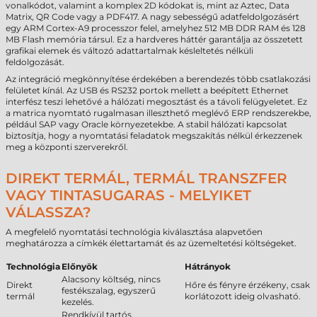
vonalkódot, valamint a komplex 2D kódokat is, mint az Aztec, Data
Matrix, QR Code vagy a PDF417. A nagy sebességű adatfeldolgozásért
egy ARM Cortex-A9 processzor felel, amelyhez 512 MB DDR RAM és 128
MB Flash memória társul. Ez a hardveres háttér garantálja az összetett
grafikai elemek és változó adattartalmak késleltetés nélküli
feldolgozását.
Az integráció megkönnyítése érdekében a berendezés több csatlakozási
felületet kínál. Az USB és RS232 portok mellett a beépített Ethernet
interfész teszi lehetővé a hálózati megosztást és a távoli felügyeletet. Ez
a matrica nyomtató rugalmasan illeszthető meglévő ERP rendszerekbe,
például SAP vagy Oracle környezetekbe. A stabil hálózati kapcsolat
biztosítja, hogy a nyomtatási feladatok megszakítás nélkül érkezzenek
meg a központi szerverekről.
DIREKT TERMÁL, TERMÁL TRANSZFER
VAGY TINTASUGARAS - MELYIKET
VÁLASSZA?
A megfelelő nyomtatási technológia kiválasztása alapvetően
meghatározza a címkék élettartamát és az üzemeltetési költségeket.
Technológia
Előnyök
Hátrányok
Alacsony költség, nincs
Direkt
Hőre és fényre érzékeny, csak
festékszalag, egyszerű
termál
korlátozott ideig olvasható.
kezelés.
Rendkívül tartós,