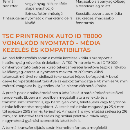
Termál
Magasabb alapanyagköltség
vegyianyag-álló, sokféle
transzfer
a festékszalag miatt.
alapanyaghoz jó.
Színes, fotóminőségű
Speciális bevonatos média
Tintasugaras
nyomatok, marketing célra
szükséges, magasabb
kiváló.
fenntartás.
TSC PRINTRONIX AUTO ID T8000
VONALKÓD NYOMTATÓ - MÉDIA
KEZELÉS ÉS KOMPATIBILITÁS
Az ipari felhasználás során a média kezelése kritikus szempont a
hatékonyság növelése érdekében. A TSC Printronix Auto ID T8000
címkenyomtató belső és külső tekercsméretei lehetővé teszik a ritkább
kellékanyag-cserét. A nyomtató maximum 209 mm külső
tekercsátmérővel rendelkező tekercseket képes befogadni. A belső
cséve kompatibilitását tekintve az eszköz támogatja a 40 mm és 76 mm
méretű magokat is, így széles körű a piacon elérhető kínálat.
A precíz pozicionálás érdekében a készülék állítható címkeérzékelővel
rendelkezik. Ebben a modellben megtalálható a reflektív és a
transzmisszív szenzor is, így bármilyen közű, fekete jeles vagy folytonos
címke felismerése megoldott. A kezelhető címke magassága 25,4 mm-
től egészen 2515 mm-ig terjedhet. A maximális nyomtatási szélesség 216
mm, ami lehetővé teszi széles logisztikai paletta-címkék vagy
nagyméretű gyártási azonosítók készítését is.
A termál transzfer eljárás során kiemelten fontos a megfelelő