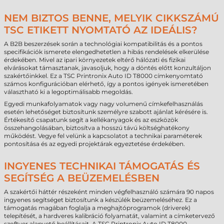
NEM BIZTOS BENNE, MELYIK CIKKSZÁMÚ
TSC ETIKETT NYOMTATÓ AZ IDEÁLIS?
A B2B beszerzések során a technológiai kompatibilitás és a pontos
specifikációk ismerete elengedhetetlen a hibás rendelések elkerülése
érdekében. Mivel az ipari környezetek eltérő hálózati és fizikai
elvárásokat támasztanak, javasoljuk, hogy a döntés előtt konzultáljon
szakértőinkkel. Ez a TSC Printronix Auto ID T8000 címkenyomtató
számos konfigurációban elérhető, így a pontos igények ismeretében
választható ki a legoptimálisabb megoldás.
Egyedi munkafolyamatok vagy nagy volumenű címkefelhasználás
esetén lehetőséget biztosítunk személyre szabott ajánlat kérésére is.
Értékesítő csapatunk segít a kellékanyagok és az eszközök
összehangolásában, biztosítva a hosszú távú költséghatékony
működést. Vegye fel velünk a kapcsolatot a technikai paraméterek
pontosítása és az egyedi projektárak egyeztetése érdekében.
INGYENES TECHNIKAI TÁMOGATÁS ÉS
SEGÍTSÉG A BEÜZEMELÉSBEN
A szakértői háttér részeként minden végfelhasználó számára 90 napos
ingyenes segítséget biztosítunk a készülék beüzemeléséhez. Ez a
támogatás magában foglalja a meghajtóprogramok (driverek)
telepítését, a hardveres kalibráció folyamatát, valamint a címketervező
szoftver alapvető beállításait. A TSC Printronix Auto ID T8000