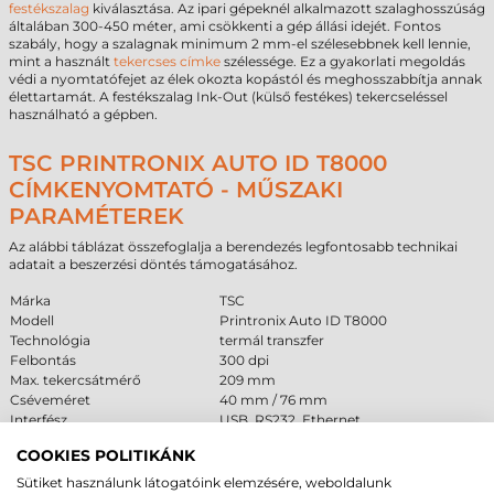
festékszalag
kiválasztása. Az ipari gépeknél alkalmazott szalaghosszúság
általában 300-450 méter, ami csökkenti a gép állási idejét. Fontos
szabály, hogy a szalagnak minimum 2 mm-el szélesebbnek kell lennie,
mint a használt
tekercses címke
szélessége. Ez a gyakorlati megoldás
védi a nyomtatófejet az élek okozta kopástól és meghosszabbítja annak
élettartamát. A festékszalag Ink-Out (külső festékes) tekercseléssel
használható a gépben.
TSC PRINTRONIX AUTO ID T8000
CÍMKENYOMTATÓ - MŰSZAKI
PARAMÉTEREK
Az alábbi táblázat összefoglalja a berendezés legfontosabb technikai
adatait a beszerzési döntés támogatásához.
Márka
TSC
Modell
Printronix Auto ID T8000
Technológia
termál transzfer
Felbontás
300 dpi
Max. tekercsátmérő
209 mm
Cséveméret
40 mm / 76 mm
Interfész
USB, RS232, Ethernet
Garancia
24 hónap
COOKIES POLITIKÁNK
Sütiket használunk látogatóink elemzésére, weboldalunk
FELHASZNÁLÁSI TERÜLETEK ÉS „MIKOR