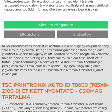
fejlesztésére, személyre szabott tartalom megjelenítésére és
NEM EZ A MEGFELELŐ VÁLASZTÁS?”
nagyszerű weboldalélmény biztosítására. Az általunk használt sütikkel
kapcsolatos további információkért nyissa meg a beállításokat.
A TSC Printronix Auto ID T8000 címkenyomtató elsősorban a
nehézipar, a nagykereskedelem és a nemzetközi szállítmányozás
területén nyújt kiemelkedő teljesítményt. Robusztus felépítése és
korlátlan terhelhetősége miatt alkalmas a folyamatos gyártósori
Mindent elfogadom
integrációra. Nem okoz gondot számára a nagy mennyiségű szállítási
etikett vagy a részletes termékcímkék nyomtatása sem. Az
Elfogadom
Elutasítom
egészségügyben a laboratóriumi minták azonosítására is alkalmas a 300
dpi felbontás precizitása miatt.
Mikor érdemes más modellt választani? Ha a napi igény csupán néhány
száz címke, egy asztali kategóriás eszköz gazdaságosabb megoldást
jelenthet a kisebb helyigény miatt. Szintén nem ez a megfelelő választás,
ha a cél színes, marketing célú termékcímkék előállítása, mert ott a
tintasugaras technológia a célravezető. A direkt termál technológia
pedig csak rövid távú jelölésekre (például nyugták vagy ideiglenes
jegyek) alkalmas, tartós kültéri használatra a termál transzfer eljárást
javasoljuk.
TSC PRINTRONIX AUTO ID T8000 (T83X8-
2106-0) ETIKETT NYOMTATÓ - CSOMAG
TARTALMA
TSC Printronix T83X8 címkenyomtató, termál transzfer, 12 dots/mm
(300 dpi), kellékanyag szélesség (max.): 222 mm, nyomtatási szélesség
(max.): 216 mm, tekercs átmérő (max.): 203mm, sebesség (max.): 203