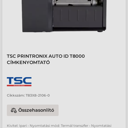
TSC PRINTRONIX AUTO ID T8000
CÍMKENYOMTATÓ
Cikkszám:
T83X8-2106-0
Összehasonlító
Kivitel: Ipari • Nyomtatási mód: Termál transzfer • Nyomtatási