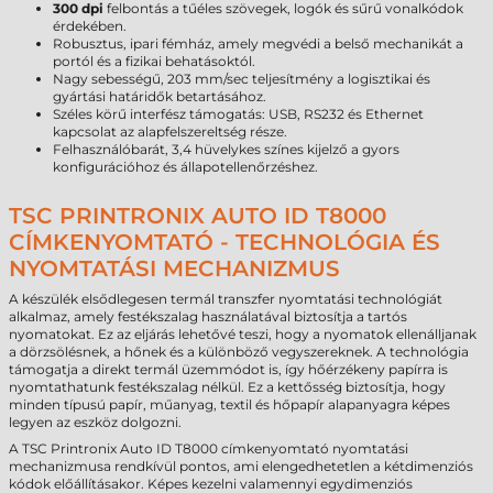
300 dpi
felbontás a tűéles szövegek, logók és sűrű vonalkódok
érdekében.
Robusztus, ipari fémház, amely megvédi a belső mechanikát a
portól és a fizikai behatásoktól.
Nagy sebességű, 203 mm/sec teljesítmény a logisztikai és
gyártási határidők betartásához.
Széles körű interfész támogatás: USB, RS232 és Ethernet
kapcsolat az alapfelszereltség része.
Felhasználóbarát, 3,4 hüvelykes színes kijelző a gyors
konfigurációhoz és állapotellenőrzéshez.
TSC PRINTRONIX AUTO ID T8000
CÍMKENYOMTATÓ - TECHNOLÓGIA ÉS
NYOMTATÁSI MECHANIZMUS
A készülék elsődlegesen termál transzfer nyomtatási technológiát
alkalmaz, amely festékszalag használatával biztosítja a tartós
nyomatokat. Ez az eljárás lehetővé teszi, hogy a nyomatok ellenálljanak
a dörzsölésnek, a hőnek és a különböző vegyszereknek. A technológia
támogatja a direkt termál üzemmódot is, így hőérzékeny papírra is
nyomtathatunk festékszalag nélkül. Ez a kettősség biztosítja, hogy
minden típusú papír, műanyag, textil és hőpapír alapanyagra képes
legyen az eszköz dolgozni.
A TSC Printronix Auto ID T8000 címkenyomtató nyomtatási
mechanizmusa rendkívül pontos, ami elengedhetetlen a kétdimenziós
kódok előállításakor. Képes kezelni valamennyi egydimenziós