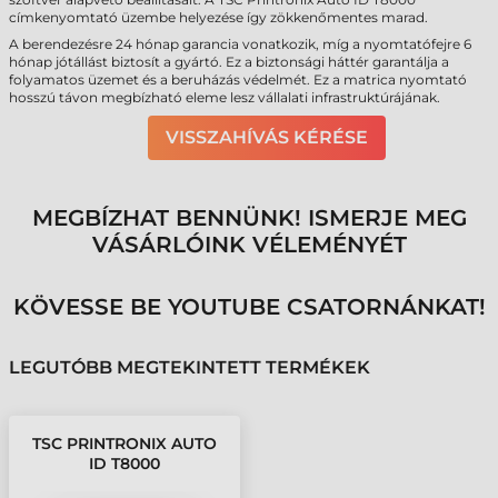
címkenyomtató üzembe helyezése így zökkenőmentes marad.
A berendezésre 24 hónap garancia vonatkozik, míg a nyomtatófejre 6
hónap jótállást biztosít a gyártó. Ez a biztonsági háttér garantálja a
folyamatos üzemet és a beruházás védelmét. Ez a matrica nyomtató
hosszú távon megbízható eleme lesz vállalati infrastruktúrájának.
VISSZAHÍVÁS KÉRÉSE
MEGBÍZHAT BENNÜNK! ISMERJE MEG
VÁSÁRLÓINK VÉLEMÉNYÉT
KÖVESSE BE YOUTUBE CSATORNÁNKAT!
LEGUTÓBB MEGTEKINTETT TERMÉKEK
TSC PRINTRONIX AUTO
ID T8000
CÍMKENYOMTATÓ