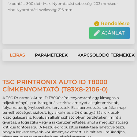
felbontás: 300 dpi • Max. Nyomtatási sebesség: 203 mm/sec •
Max. Nyomtatási szélesség: 216 mm
Rendelésre
AJÁNLAT
LEÍRÁS
PARAMÉTEREK
KAPCSOLÓDÓ TERMÉKEK
TSC PRINTRONIX AUTO ID T8000
CÍMKENYOMTATÓ (T83X8-2106-0)
A TSC Printronix Auto ID T8000 címkenyomtató egy kimagasló
teljesítményű, ipari kategóriás eszköz, amelyet a legintenzívebb,
folyamatos igénybevételre terveztek. Ez a berendezés korlátlan napi
terhelhetőséget biztosít, így alkalmas a 24 órás gyártási ciklusok
kiszolgálására is. Kiválóan alkalmazható olyan területeken, mint a
gyártás, a logisztika vagy a raktárüzemeltetés, ahol a megbízhatóság
kritikus fontosságú. A készülék robusztus kialakítása lehetővé teszi,
hogy a legkeményebb körülmények között is hibátlanul működjön,
támogatva az automatizált munkafolyamatokat.