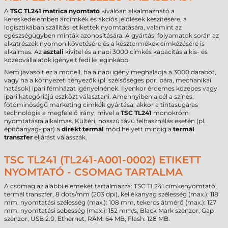
A
TSC TL241
matrica nyomtató
kiválóan alkalmazható a
kereskedelemben árcímkék és akciós jelölések készítésére, a
logisztikában szállítási etikettek nyomtatására, valamint az
egészségügyben minták azonosítására. A gyártási folyamatok során az
alkatrészek nyomon követésére és a késztermékek címkézésére is
alkalmas. Az
asztali
kivitel és a napi 3000 címkés kapacitás a kis- és
középvállalatok igényeit fedi le leginkább.
Nem javasolt ez a modell, ha a napi igény meghaladja a 3000 darabot,
vagy ha a környezeti tényezők (pl. szélsőséges por, pára, mechanikai
hatások) ipari fémházat igényelnének. Ilyenkor érdemes közepes vagy
ipari kategóriájú eszközt választani. Amennyiben a cél a színes,
fotóminőségű marketing címkék gyártása, akkor a tintasugaras
technológia a megfelelő irány, mivel a
TSC TL241
monokróm
nyomtatásra alkalmas. Kültéri, hosszú távú felhasználás esetén (pl.
építőanyag-ipar) a
direkt termál
mód helyett mindig a
termál
transzfer
eljárást válasszák.
TSC TL241 (TL241-A001-0002) ETIKETT
NYOMTATÓ - CSOMAG TARTALMA
A csomag az alábbi elemeket tartalmazza: TSC TL241 címkenyomtató,
termál transzfer, 8 dots/mm (203 dpi), kellékanyag szélesség (max.): 118
mm, nyomtatási szélesség (max.): 108 mm, tekercs átmérő (max.): 127
mm, nyomtatási sebesség (max.): 152 mm/s, Black Mark szenzor, Gap
szenzor, USB 2.0, Ethernet, RAM: 64 MB, Flash: 128 MB.