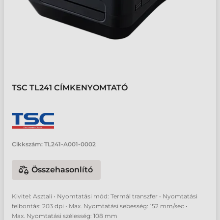
TSC TL241 CÍMKENYOMTATÓ
Cikkszám:
TL241-A001-0002
Összehasonlító
Kivitel: Asztali • Nyomtatási mód: Termál transzfer • Nyomtatási
felbontás: 203 dpi • Max. Nyomtatási sebesség: 152 mm/sec •
Max. Nyomtatási szélesség: 108 mm