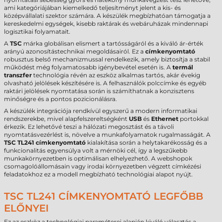
ami kategóriájában kiemelkedő teljesítményt jelent a kis- és
középvállalati szektor számára. A készülék megbízhatóan támogatja a
kereskedelmi egységek, kisebb raktárak és webáruházak mindennapi
logisztikai folyamatait.
A
TSC
márka globálisan elismert a tartósságáról és a kiváló ár-érték
arányú azonosítástechnikai megoldásairól. Ez a
címkenyomtató
robusztus belső mechanizmussal rendelkezik, amely biztosítja a stabil
működést még folyamatosabb igénybevétel esetén is. A
termál
transzfer
technológia révén az eszköz alkalmas tartós, akár évekig
olvasható jelölések készítésére is. A felhasználók polccímke és egyéb
raktári jelölések nyomtatása során is számíthatnak a konzisztens
minőségre és a pontos pozicionálásra.
A készülék integrációja rendkívül egyszerű a modern informatikai
rendszerekbe, mivel alapfelszereltségként
USB
és
Ethernet
portokkal
érkezik. Ez lehetővé teszi a hálózati megosztást és a távoli
nyomtatásvezérlést is, növelve a munkafolyamatok rugalmasságát. A
TSC TL241 címkenyomtató
kialakítása során a helytakarékosság és a
funkcionalitás egyensúlya volt a mérnöki cél, így a legszűkebb
munkakörnyezetben is optimálisan elhelyezhető. A webshopok
csomagolóállomásain vagy irodai környezetben végzett címkézési
feladatokhoz ez a modell megbízható technológiai alapot nyújt.
TSC TL241 CÍMKENYOMTATÓ LEGFŐBB
ELŐNYEI
Ez az eszköz a technológiai paraméterei alapján kiváló választás a