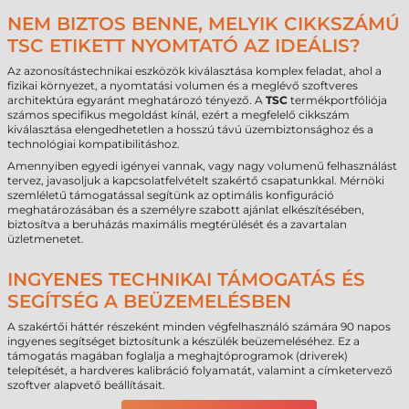
NEM BIZTOS BENNE, MELYIK CIKKSZÁMÚ
TSC ETIKETT NYOMTATÓ AZ IDEÁLIS?
Az azonosítástechnikai eszközök kiválasztása komplex feladat, ahol a
fizikai környezet, a nyomtatási volumen és a meglévő szoftveres
architektúra egyaránt meghatározó tényező. A
TSC
termékportfóliója
számos specifikus megoldást kínál, ezért a megfelelő cikkszám
kiválasztása elengedhetetlen a hosszú távú üzembiztonsághoz és a
technológiai kompatibilitáshoz.
Amennyiben egyedi igényei vannak, vagy nagy volumenű felhasználást
tervez, javasoljuk a kapcsolatfelvételt szakértő csapatunkkal. Mérnöki
szemléletű támogatással segítünk az optimális konfiguráció
meghatározásában és a személyre szabott ajánlat elkészítésében,
biztosítva a beruházás maximális megtérülését és a zavartalan
üzletmenetet.
INGYENES TECHNIKAI TÁMOGATÁS ÉS
SEGÍTSÉG A BEÜZEMELÉSBEN
A szakértői háttér részeként minden végfelhasználó számára 90 napos
ingyenes segítséget biztosítunk a készülék beüzemeléséhez. Ez a
támogatás magában foglalja a meghajtóprogramok (driverek)
telepítését, a hardveres kalibráció folyamatát, valamint a címketervező
szoftver alapvető beállításait.