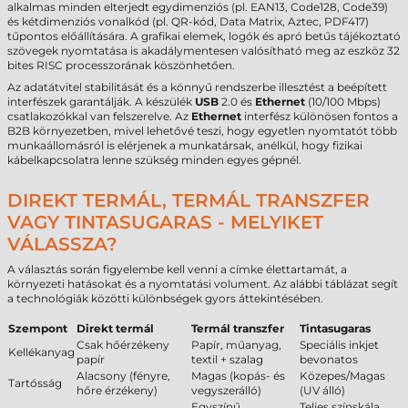
alkalmas minden elterjedt egydimenziós (pl. EAN13, Code128, Code39)
és kétdimenziós vonalkód (pl. QR-kód, Data Matrix, Aztec, PDF417)
tűpontos előállítására. A grafikai elemek, logók és apró betűs tájékoztató
szövegek nyomtatása is akadálymentesen valósítható meg az eszköz 32
bites RISC processzorának köszönhetően.
Az adatátvitel stabilitását és a könnyű rendszerbe illesztést a beépített
interfészek garantálják. A készülék
USB
2.0 és
Ethernet
(10/100 Mbps)
csatlakozókkal van felszerelve. Az
Ethernet
interfész különösen fontos a
B2B környezetben, mivel lehetővé teszi, hogy egyetlen nyomtatót több
munkaállomásról is elérjenek a munkatársak, anélkül, hogy fizikai
kábelkapcsolatra lenne szükség minden egyes gépnél.
DIREKT TERMÁL, TERMÁL TRANSZFER
VAGY TINTASUGARAS - MELYIKET
VÁLASSZA?
A választás során figyelembe kell venni a címke élettartamát, a
környezeti hatásokat és a nyomtatási volument. Az alábbi táblázat segít
a technológiák közötti különbségek gyors áttekintésében.
Szempont
Direkt termál
Termál transzfer
Tintasugaras
Csak hőérzékeny
Papír, műanyag,
Speciális inkjet
Kellékanyag
papír
textil + szalag
bevonatos
Alacsony (fényre,
Magas (kopás- és
Közepes/Magas
Tartósság
hőre érzékeny)
vegyszerálló)
(UV álló)
Egyszínű
Teljes színskála