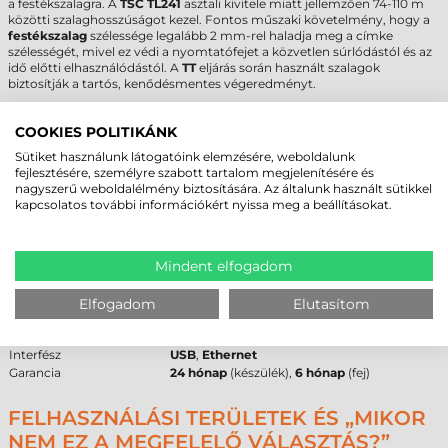
a festékszalagra. A
TSC TL241
asztali kivitele miatt jellemzően 74-110 m
közötti szalaghosszúságot kezel. Fontos műszaki követelmény, hogy a
festékszalag
szélessége legalább 2 mm-rel haladja meg a címke
szélességét, mivel ez védi a nyomtatófejet a közvetlen súrlódástól és az
idő előtti elhasználódástól. A
TT
eljárás során használt szalagok
biztosítják a tartós, kenődésmentes végeredményt.
TSC TL241 CÍMKENYOMTATÓ - MŰSZAKI
COOKIES POLITIKÁNK
PARAMÉTEREK
Sütiket használunk látogatóink elemzésére, weboldalunk
fejlesztésére, személyre szabott tartalom megjelenítésére és
Az alábbi összefoglaló táblázat tartalmazza a
TSC TL241
legfontosabb
nagyszerű weboldalélmény biztosítására. Az általunk használt sütikkel
műszaki adatait a beszerzési döntés támogatásához.
kapcsolatos további információkért nyissa meg a beállításokat.
Márka
TSC
Modell
TL241
Kategória
asztali
Mindent elfogadom
Technológia
termál transzfer
Felbontás
203 dpi
Elfogadom
Elutasítom
Max. tekercsátmérő
127 mm
Cséveméret
25 mm
/
40 mm
Interfész
USB
,
Ethernet
Garancia
24 hónap
(készülék),
6 hónap
(fej)
FELHASZNÁLÁSI TERÜLETEK ÉS „MIKOR
NEM EZ A MEGFELELŐ VÁLASZTÁS?”