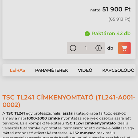
51 900 Ft
nettó
(
65 913 Ft
)
Raktáron 42 db
db
LEÍRÁS
PARAMÉTEREK
VIDEÓ
KAPCSOLÓDÓ 
TSC TL241 CÍMKENYOMTATÓ (TL241-A001-
0002)
A
TSC TL241
egy professzionális,
asztali
kategóriába tartozó eszköz,
amely a napi
1000-3000 címke
nyomtatási igények kiszolgálására lett
tervezve. Ez a kompakt felépítésű
TSC TL241 címkenyomtató
ideális
választás futárcímke nyomtatás, termékazonosító címke előállítás vagy
raktári azonosító etikett készítésére. A
152 mm/sec
maximális
nyomtatási sebesség gyors és hatékony munkavégzést tesz lehetővé,