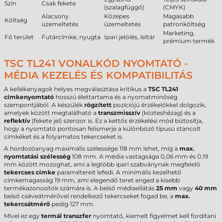
Szín
Csak fekete
(szalagfüggő)
(CMYK)
Alacsony
Közepes
Magasabb
Költség
üzemeltetés
üzemeltetés
patronköltség
Marketing,
Fő terület
Futárcímke, nyugta
Ipari jelölés, leltár
prémium termék
TSC TL241 VONALKÓD NYOMTATÓ -
MÉDIA KEZELÉS ÉS KOMPATIBILITÁS
A kellékanyagok helyes megválasztása kritikus a
TSC TL241
címkenyomtató
hosszú élettartama és a nyomatminőség
szempontjából. A készülék
rögzített
pozíciójú érzékelőkkel dolgozik,
amelyek között megtalálható a
transzmisszív
(közteshézag) és a
reflektív
(fekete jel) szenzor is. Ez a kettős érzékelési mód biztosítja,
hogy a nyomtató pontosan felismerje a különböző típusú stancolt
címkéket és a folyamatos tekercseket is.
A hordozóanyag maximális szélessége 118 mm lehet, míg a
max.
nyomtatási szélesség
108 mm. A média vastagsága 0,06 mm és 0,19
mm között mozoghat, ami a legtöbb ipari szabványnak megfelelő
tekercses címke
paramétereit lefedi. A minimális kezelhető
címkemagasság 19 mm, ami elegendő teret enged a kisebb
termékazonosítók számára is. A belső médiaellátás
25 mm
vagy
40 mm
belső cséveátmérővel rendelkező tekercseket fogad be, a
max.
tekercsátmérő
pedig 127 mm.
Mivel ez egy
termál transzfer
nyomtató, kiemelt figyelmet kell fordítani