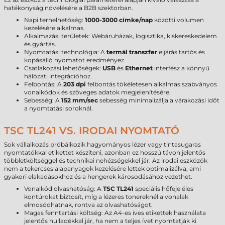
hatékonyság növelésére a B2B szektorban.
Napi terhelhetőség:
1000-3000 címke/nap
közötti volumen
kezelésére alkalmas.
Alkalmazási területek: Webáruházak, logisztika, kiskereskedelem
és gyártás.
Nyomtatási technológia: A
termál transzfer
eljárás tartós és
kopásálló nyomatot eredményez.
Csatlakozási lehetőségek:
USB
és
Ethernet
interfész a könnyű
hálózati integrációhoz.
Felbontás: A
203 dpi
felbontás tökéletesen alkalmas szabványos
vonalkódok és szöveges adatok megjelenítésére.
Sebesség: A
152 mm/sec
sebesség minimalizálja a várakozási időt
a nyomtatási soroknál.
TSC TL241 VS. IRODAI NYOMTATÓ
Sok vállalkozás próbálkozik hagyományos lézer vagy tintasugaras
nyomtatókkal etikettet készíteni, azonban ez hosszú távon jelentős
többletköltséggel és technikai nehézségekkel jár. Az irodai eszközök
nem a tekercses alapanyagok kezelésére lettek optimalizálva, ami
gyakori elakadásokhoz és a hengerek károsodásához vezethet.
Vonalkód olvashatóság: A
TSC TL241
speciális hőfeje éles
kontúrokat biztosít, míg a lézeres tonereknél a vonalak
elmosódhatnak, rontva az olvashatóságot.
Magas fenntartási költség: Az A4-es íves etikettek használata
jelentős hulladékkal jár, ha nem a teljes ívet nyomtatják ki