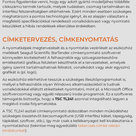
Fontos figyelembe venni, hogy egy adott gyártó modelljéhez többféle
cikkszámú termék tartozik, melyek tudásban, csomag tartalmában és
interfész felszereltségben eltérhetnek. Ezért minden esetben szükséges
meghatározni a pontos technológiai igényt, és ez alapján választani a
megfelelő specifikációkkal rendelkező vonalkódolvasó vagy nyomtató
készüléket a hibás rendelések elkerülése érdekében.
CÍMKETERVEZÉS, CÍMKENYOMTATÁS
A nyomatképek megtervezését és a nyomtatás vezérlését az eszközhöz
mellékelt Seagull Scientific BarTender címkenyomtató szoftverrel
könnyedén kivitelezheti! A felhasználók egy szövegszerkesztőre
emlékeztető grafikus felületen készíthetik el a tervezeteket, amelyek
igény szerint tartalmazhatnak feliratot, vonalkódot vagy akár egyszínű
grafikát is (pl. logó).
Az eszközhöz elérhetővé tesszük a szükséges illesztőprogramokat is,
mellyel a felhasználók olyan Windows alkalmazásokból is tudnak
vonalkódokkal ellátott etiketteket nyomtatni, mint pl. a Microsoft Office
szoftvercsomag vagy egyéb népszerű irodai programok. Ez a szoftveres
támogatás biztosítja, hogy a
TSC TL241
azonnal integrálható legyen a
meglévő irodai folyamatokba.
A TSC TL241 asztali címkenyomtató dobozában minden működéshez
szükséges összetevőt becsomagoltunk (USB interfész kábel, tápegység,
tápkábel, szoftver, stb.), így már csak a kellékanyagot kell kiválasztania a
nyomtatáshoz (tekintse meg egyedülálló
tekercses címke raktári
kínálatunkat
).