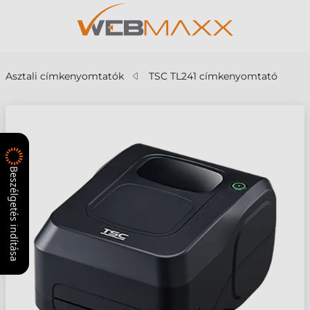
Asztali címkenyomtatók
TSC TL241 címkenyomtató
Beszélgetés indítása