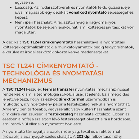
egyszerre.
Lassúság: Az irodai szoftverek és nyomtatók feldolgozási ideje
jóval magasabb egy dedikált
vonalkód nyomtató
sebességéhez
képest.
Nem ipari használat: A ragasztóanyag a hagyományos
nyomtatók belsejében lerakódhat, ami költséges javításokat von
maga után.
A dedikált
TSC TL241 címkenyomtató
használatával a nyomtatási
költségek optimalizálhatók, a munkafolyamatok pedig felgyorsíthatók,
elkerülve az irodai eszközök okozta kényelmetlenségeket.
TSC TL241 CÍMKENYOMTATÓ -
TECHNOLÓGIA ÉS NYOMTATÁSI
MECHANIZMUS
A
TSC TL241
készülék
termál transzfer
nyomtatási mechanizmussal
rendelkezik, ami a technológia sokoldalúságát jelenti. Ez a megoldás
lehetővé teszi, hogy az eszköz
direkt termál
üzemmódban is
működjön, így hőérzékeny papírra festékszalag nélkül is nyomtathat.
Amennyiben tartósabb, vegyszerálló vagy kültéri használatra szánt
címkékre van szükség, a
festékszalag
használata kötelező. Ebben az
esetben a hőfej a szalagon lévő festékréteget olvasztja rá a hordozóra,
ami rendkívül ellenálló nyomatot hoz létre.
A nyomtató támogatja a papír, műanyag, textil és direkt termál
(hőpapír) alapanyagok széles skáláját. A
203 dpi
felbontású hőfej