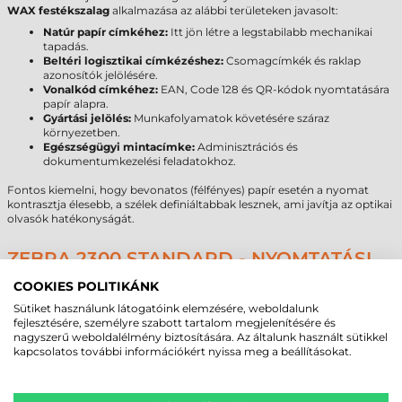
WAX festékszalag
alkalmazása az alábbi területeken javasolt:
Natúr papír címkéhez:
Itt jön létre a legstabilabb mechanikai
tapadás.
Beltéri logisztikai címkézéshez:
Csomagcímkék és raklap
azonosítók jelölésére.
Vonalkód címkéhez:
EAN, Code 128 és QR-kódok nyomtatására
papír alapra.
Gyártási jelölés:
Munkafolyamatok követésére száraz
környezetben.
Egészségügyi mintacímke:
Adminisztrációs és
dokumentumkezelési feladatokhoz.
Fontos kiemelni, hogy bevonatos (félfényes) papír esetén a nyomat
kontrasztja élesebb, a szélek definiáltabbak lesznek, ami javítja az optikai
olvasók hatékonyságát.
ZEBRA 2300 STANDARD - NYOMTATÁSI
MINŐSÉG ÉS TARTÓSSÁG
COOKIES POLITIKÁNK
A 2300 Standard formuláció
kiváló kontrasztot
biztosít, ami
Sütiket használunk látogatóink elemzésére, weboldalunk
elengedhetetlen a logisztikai láncban használt szkennerek pontos
fejlesztésére, személyre szabott tartalom megjelenítésére és
munkájához. Az
alacsony hőigény
közvetlen haszna, hogy csökken a
nagyszerű weboldalélmény biztosítására. Az általunk használt sütikkel
nyomtatófej termikus terhelése, így lassabb a kopás folyamata. Beltéri,
kapcsolatos további információkért nyissa meg a beállításokat.
száraz környezetben a nyomat tartós marad, és a normál dörzsölésnek
(példálul kézi anyagmozgatás) ellenáll. Nem alkalmas azonban kültéri,
nedves vagy vegyszeres környezetbe, mivel a viasz nem rendelkezik