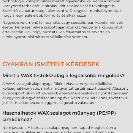
technológiai kompatibilitás mellett figyelembe kell venni a címkék
környezeti terhelését, a tárolási időt és a leolvasási távolságot is.
Szakértő csapatunk segít elemezni az Ön egyedi munkafolyamatait,
hogy a legmegfelelőbb formulációt alkalmazza.
Nagyobb volumenű felhasználás vagy speciális ipari követelmények
esetén kérje személyre szabott ajánlatunkat. Vegye fel a kapcsolatot
értékesítőinkkel, hogy biztosítsuk a folyamatos és zavartalan
címkenyomtatási hátteret vállalkozása számára.
GYAKRAN ISMÉTELT KÉRDÉSEK
Miért a WAX festékszalag a legolcsóbb megoldás?
A WAX szalagok alapanyaga főként viasz, amelynek előállítása
költséghatékonyabb, mint a műgyantát tartalmazó típusoké. Alacsony
olvadáspontjuk miatt kevesebb energiát igényelnek a nyomtatás során,
és egyszerűbb gyártási technológiával készülnek. Általános, rövid távú
jelölési feladatokra ez a leggazdaságosabb választás.
Használhatok WAX szalagot műanyag (PE/PP)
címkékhez?
Nem javasolt. A tiszta viasz alapanyag nem tapad megfelelően a
műanyag felületekhez, így a nyomat könnyen letörölhető vagy