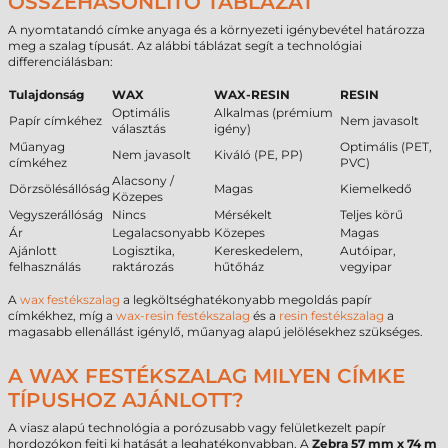
ÖSSZEHASONLÍTÓ TÁBLÁZAT
A nyomtatandó címke anyaga és a környezeti igénybevétel határozza
meg a szalag típusát. Az alábbi táblázat segít a technológiai
differenciálásban:
Tulajdonság
WAX
WAX-RESIN
RESIN
Optimális
Alkalmas (prémium
Papír címkéhez
Nem javasolt
választás
igény)
Műanyag
Optimális (PET,
Nem javasolt
Kiváló (PE, PP)
címkéhez
PVC)
Alacsony /
Dörzsölésállóság
Magas
Kiemelkedő
Közepes
Vegyszerállóság
Nincs
Mérsékelt
Teljes körű
Ár
Legalacsonyabb
Közepes
Magas
Ajánlott
Logisztika,
Kereskedelem,
Autóipar,
felhasználás
raktározás
hűtőház
vegyipar
A
wax festékszalag
a legköltséghatékonyabb megoldás papír
címkékhez, míg a
wax-resin festékszalag
és a
resin festékszalag
a
magasabb ellenállást igénylő, műanyag alapú jelölésekhez szükséges.
A WAX FESTÉKSZALAG MILYEN CÍMKE
TÍPUSHOZ AJÁNLOTT?
A viasz alapú technológia a porózusabb vagy felületkezelt papír
hordozókon fejti ki hatását a leghatékonyabban. A
Zebra 57 mm x 74 m