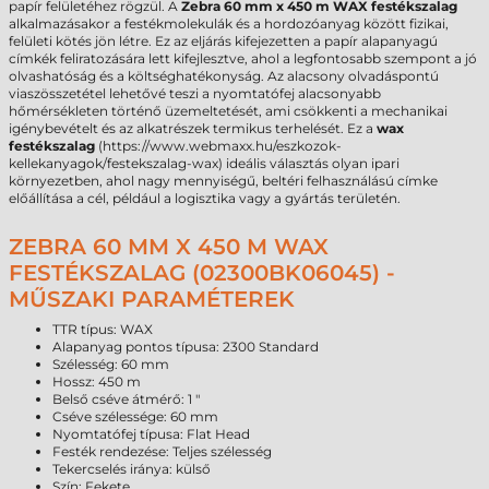
papír felületéhez rögzül. A
Zebra 60 mm x 450 m WAX festékszalag
alkalmazásakor a festékmolekulák és a hordozóanyag között fizikai,
felületi kötés jön létre. Ez az eljárás kifejezetten a papír alapanyagú
címkék feliratozására lett kifejlesztve, ahol a legfontosabb szempont a jó
olvashatóság és a költséghatékonyság. Az alacsony olvadáspontú
viaszösszetétel lehetővé teszi a nyomtatófej alacsonyabb
hőmérsékleten történő üzemeltetését, ami csökkenti a mechanikai
igénybevételt és az alkatrészek termikus terhelését. Ez a
wax
festékszalag
(https://www.webmaxx.hu/eszkozok-
kellekanyagok/festekszalag-wax) ideális választás olyan ipari
környezetben, ahol nagy mennyiségű, beltéri felhasználású címke
előállítása a cél, például a logisztika vagy a gyártás területén.
ZEBRA 60 MM X 450 M WAX
FESTÉKSZALAG (02300BK06045) -
MŰSZAKI PARAMÉTEREK
TTR típus: WAX
Alapanyag pontos típusa: 2300 Standard
Szélesség: 60 mm
Hossz: 450 m
Belső cséve átmérő: 1 "
Cséve szélessége: 60 mm
Nyomtatófej típusa: Flat Head
Festék rendezése: Teljes szélesség
Tekercselés iránya: külső
Szín: Fekete