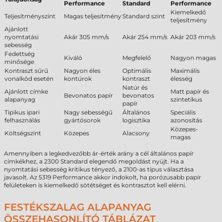
Performance
Standard
Performance
Kiemelkedő
Teljesítményszint
Magas teljesítmény
Standard szint
teljesítmény
Ajánlott
nyomtatási
Akár 305 mm/s
Akár 254 mm/s
Akár 203 mm/s
sebesség
Fedettség
Kiváló
Megfelelő
Nagyon magas
minősége
Kontraszt sűrű
Nagyon éles
Optimális
Maximális
vonalkód esetén
kontúrok
kontraszt
élesség
Natúr és
Ajánlott címke
Matt papír és
Bevonatos papír
bevonatos
alapanyag
szintetikus
papír
Tipikus ipari
Nagy sebességű
Általános
Speciális
felhasználás
gyártósorok
logisztika
azonosítás
Közepes-
Költségszint
Közepes
Alacsony
magas
Amennyiben a legkedvezőbb ár-érték arány a cél általános papír
címkékhez, a 2300 Standard elegendő megoldást nyújt. Ha a
nyomtatási sebesség kritikus tényező, a 2100-as típus választása
javasolt. Az 5319 Performance akkor indokolt, ha porózusabb papír
felületeken is kiemelkedő sötétséget és kontrasztot kell elérni.
FESTÉKSZALAG ALAPANYAG
ÖSSZEHASONLÍTÓ TÁBLÁZAT