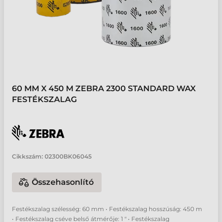
60 MM X 450 M ZEBRA 2300 STANDARD WAX
FESTÉKSZALAG
Cikkszám:
02300BK06045
Összehasonlító
Festékszalag szélesség: 60 mm • Festékszalag hosszúság: 450 m
• Festékszalag cséve belső átmérője: 1 " • Festékszalag