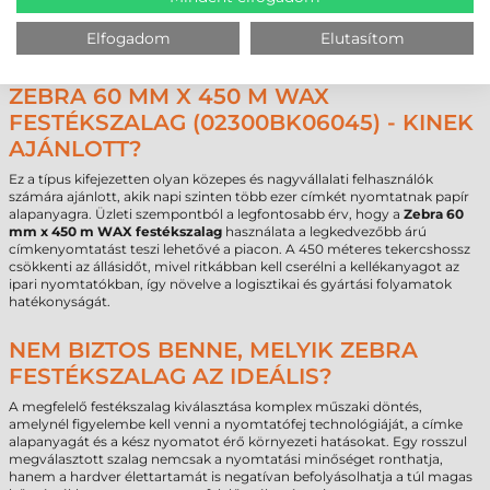
gyártási jelölés és gyűjtőpontok azonosítása
termékleírás és dokumentumkezelés
Elfogadom
Elutasítom
egészségügyi mintacímke és logisztikai jelölő címke
ZEBRA 60 MM X 450 M WAX
FESTÉKSZALAG (02300BK06045) - KINEK
AJÁNLOTT?
Ez a típus kifejezetten olyan közepes és nagyvállalati felhasználók
számára ajánlott, akik napi szinten több ezer címkét nyomtatnak papír
alapanyagra. Üzleti szempontból a legfontosabb érv, hogy a
Zebra 60
mm x 450 m WAX festékszalag
használata a legkedvezőbb árú
címkenyomtatást teszi lehetővé a piacon. A 450 méteres tekercshossz
csökkenti az állásidőt, mivel ritkábban kell cserélni a kellékanyagot az
ipari nyomtatókban, így növelve a logisztikai és gyártási folyamatok
hatékonyságát.
NEM BIZTOS BENNE, MELYIK ZEBRA
FESTÉKSZALAG AZ IDEÁLIS?
A megfelelő festékszalag kiválasztása komplex műszaki döntés,
amelynél figyelembe kell venni a nyomtatófej technológiáját, a címke
alapanyagát és a kész nyomatot érő környezeti hatásokat. Egy rosszul
megválasztott szalag nemcsak a nyomtatási minőséget ronthatja,
hanem a hardver élettartamát is negatívan befolyásolhatja a túl magas