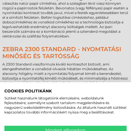
választás natúr papír címkéhez, ahol a szalagban lévő viasz könnyen
rögzül a papírrostok felületén. Bevonatos (vagy félfényes) papír esetén a
nyomtatási kontraszt tovább javul, mivel a festék egyenletesebben terül
el a simított felületen. Beltéri logisztikai címkézéshez, például
dobozcímkékhez és vonalkód címkékhez ez a technológia biztosítja a
legolvashatóbb eredményt alacsony költségek mellett. Az ipari
beszerzők számára ez a kombináció jelenti a sztenderd megoldást a
raktározási és szállítási folyamatokban.
ZEBRA 2300 STANDARD - NYOMTATÁSI
MINŐSÉG ÉS TARTÓSSÁG
A 2300 Standard viaszformula kiváló kontrasztot biztosít, ami
elengedhetetlen a vonalkód-olvasók hibátlan működéséhez. Az
alacsony hőigény miatt a nyomtatási folyamat kíméli a berendezést,
biztosítja a nyomtatófej kímélő működését, és minimalizálja a hőstressz
okozta meghibásodások kockázatát. A nyomat beltéri, száraz
környezetben optimális, és ellenáll a normál napi dörzsölésnek, ami a
COOKIES POLITIKÁNK
csomagkezelés során felléphet. Műszaki szempontból fontos
figyelemfelhívás: a festékszalag szélessége mindig legyen néhány
Sütiket használunk látogatóink elemzésére, weboldalunk
milliméterrel nagyobb, mint a nyomtatott címke szélessége. Ha a szalag
fejlesztésére, személyre szabott tartalom megjelenítésére és
és a címke azonos szélességű, a címke élei közvetlenül érintkezhetnek a
nagyszerű weboldalélmény biztosítására. Az általunk használt sütikkel
nyomtatófejjel, ami hosszú távon fokozott fejkopást eredményezhet.
kapcsolatos további információkért nyissa meg a beállításokat.
Gyakorlati B2B felhasználási területek:
vonalkód címke és csomagcímke előállítása
raktári azonosítás és raklap azonosítás
Mindent elfogadom