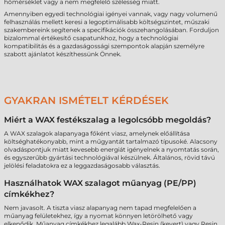
hőmérséklet vagy a nem megfelelő szélesség miatt.
Amennyiben egyedi technológiai igényei vannak, vagy nagy volumenű
felhasználás mellett keresi a legoptimálisabb költségszintet, műszaki
szakembereink segítenek a specifikációk összehangolásában. Forduljon
bizalommal értékesítő csapatunkhoz, hogy a technológiai
kompatibilitás és a gazdaságossági szempontok alapján személyre
szabott ajánlatot készíthessünk Önnek.
GYAKRAN ISMÉTELT KÉRDÉSEK
Miért a WAX festékszalag a legolcsóbb megoldás?
A WAX szalagok alapanyaga főként viasz, amelynek előállítása
költséghatékonyabb, mint a műgyantát tartalmazó típusoké. Alacsony
olvadáspontjuk miatt kevesebb energiát igényelnek a nyomtatás során,
és egyszerűbb gyártási technológiával készülnek. Általános, rövid távú
jelölési feladatokra ez a leggazdaságosabb választás.
Használhatok WAX szalagot műanyag (PE/PP)
címkékhez?
Nem javasolt. A tiszta viasz alapanyag nem tapad megfelelően a
műanyag felületekhez, így a nyomat könnyen letörölhető vagy
elkenődik. Műanyag címkékhez legalább Wax-Resin (kevert) vagy Resin