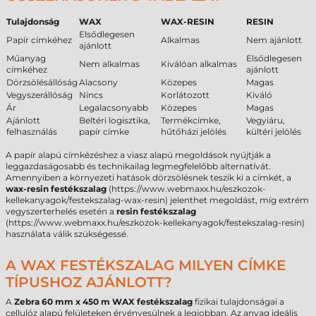
Tulajdonság
WAX
WAX-RESIN
RESIN
Elsődlegesen
Papír címkéhez
Alkalmas
Nem ajánlott
ajánlott
Műanyag
Elsődlegesen
Nem alkalmas
Kiválóan alkalmas
címkéhez
ajánlott
Dörzsölésállóság
Alacsony
Közepes
Magas
Vegyszerállóság
Nincs
Korlátozott
Kiváló
Ár
Legalacsonyabb
Közepes
Magas
Ajánlott
Beltéri logisztika,
Termékcímke,
Vegyiáru,
felhasználás
papír címke
hűtőházi jelölés
kültéri jelölés
A papír alapú címkézéshez a viasz alapú megoldások nyújtják a
leggazdaságosabb és technikailag legmegfelelőbb alternatívát.
Amennyiben a környezeti hatások dörzsölésnek teszik ki a címkét, a
wax-resin festékszalag
(https://www.webmaxx.hu/eszkozok-
kellekanyagok/festekszalag-wax-resin) jelenthet megoldást, míg extrém
vegyszerterhelés esetén a
resin festékszalag
(https://www.webmaxx.hu/eszkozok-kellekanyagok/festekszalag-resin)
használata válik szükségessé.
A WAX FESTÉKSZALAG MILYEN CÍMKE
TÍPUSHOZ AJÁNLOTT?
A
Zebra 60 mm x 450 m WAX festékszalag
fizikai tulajdonságai a
cellulóz alapú felületeken érvényesülnek a legjobban. Az anyag ideális