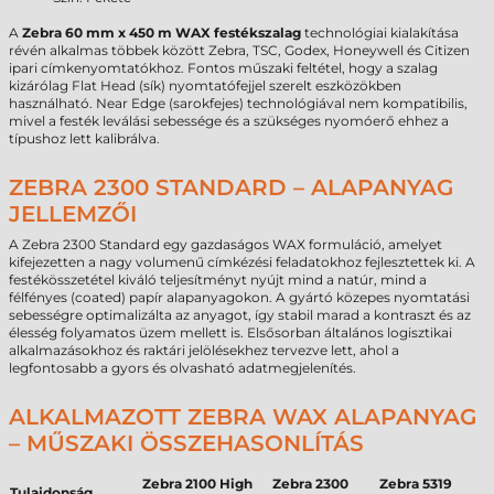
A
Zebra 60 mm x 450 m WAX festékszalag
technológiai kialakítása
révén alkalmas többek között Zebra, TSC, Godex, Honeywell és Citizen
ipari címkenyomtatókhoz. Fontos műszaki feltétel, hogy a szalag
kizárólag Flat Head (sík) nyomtatófejjel szerelt eszközökben
használható. Near Edge (sarokfejes) technológiával nem kompatibilis,
mivel a festék leválási sebessége és a szükséges nyomóerő ehhez a
típushoz lett kalibrálva.
ZEBRA 2300 STANDARD – ALAPANYAG
JELLEMZŐI
A Zebra 2300 Standard egy gazdaságos WAX formuláció, amelyet
kifejezetten a nagy volumenű címkézési feladatokhoz fejlesztettek ki. A
festékösszetétel kiváló teljesítményt nyújt mind a natúr, mind a
félfényes (coated) papír alapanyagokon. A gyártó közepes nyomtatási
sebességre optimalizálta az anyagot, így stabil marad a kontraszt és az
élesség folyamatos üzem mellett is. Elsősorban általános logisztikai
alkalmazásokhoz és raktári jelölésekhez tervezve lett, ahol a
legfontosabb a gyors és olvasható adatmegjelenítés.
ALKALMAZOTT ZEBRA WAX ALAPANYAG
– MŰSZAKI ÖSSZEHASONLÍTÁS
Zebra 2100 High
Zebra 2300
Zebra 5319
Tulajdonság