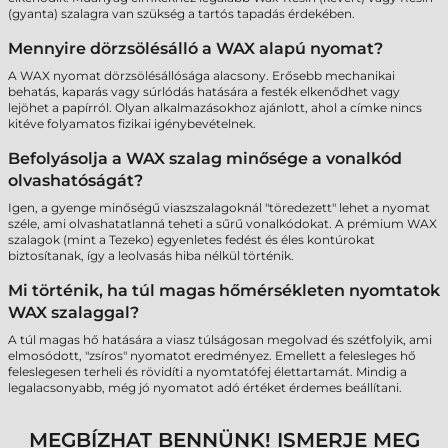
(gyanta) szalagra van szükség a tartós tapadás érdekében.
Mennyire dörzsölésálló a WAX alapú nyomat?
A WAX nyomat dörzsölésállósága alacsony. Erősebb mechanikai
behatás, kaparás vagy súrlódás hatására a festék elkenődhet vagy
lejöhet a papírról. Olyan alkalmazásokhoz ajánlott, ahol a címke nincs
kitéve folyamatos fizikai igénybevételnek.
Befolyásolja a WAX szalag minősége a vonalkód
olvashatóságát?
Igen, a gyenge minőségű viaszszalagoknál "töredezett" lehet a nyomat
széle, ami olvashatatlanná teheti a sűrű vonalkódokat. A prémium WAX
szalagok (mint a Tezeko) egyenletes fedést és éles kontúrokat
biztosítanak, így a leolvasás hiba nélkül történik.
Mi történik, ha túl magas hőmérsékleten nyomtatok
WAX szalaggal?
A túl magas hő hatására a viasz túlságosan megolvad és szétfolyik, ami
elmosódott, "zsíros" nyomatot eredményez. Emellett a felesleges hő
feleslegesen terheli és rövidíti a nyomtatófej élettartamát. Mindig a
legalacsonyabb, még jó nyomatot adó értéket érdemes beállítani.
MEGBÍZHAT BENNÜNK! ISMERJE MEG