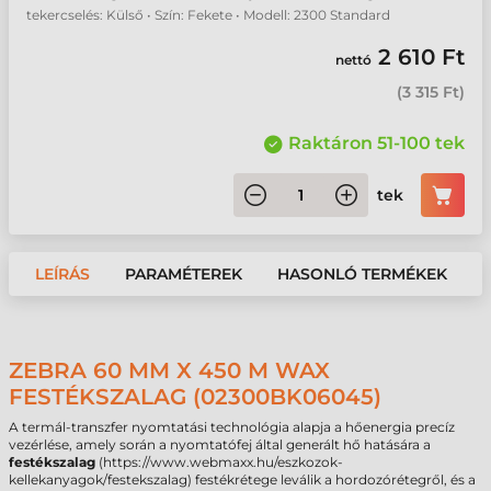
tekercselés: Külső • Szín: Fekete • Modell: 2300 Standard
2 610 Ft
nettó
(
3 315 Ft
)
Raktáron 51-100 tek
tek
LEÍRÁS
PARAMÉTEREK
HASONLÓ TERMÉKEK
ZEBRA 60 MM X 450 M WAX
FESTÉKSZALAG (02300BK06045)
A termál-transzfer nyomtatási technológia alapja a hőenergia precíz
vezérlése, amely során a nyomtatófej által generált hő hatására a
festékszalag
(https://www.webmaxx.hu/eszkozok-
kellekanyagok/festekszalag) festékrétege leválik a hordozórétegről, és a