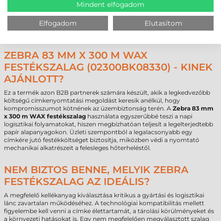
mint a nyomtatott címke szélessége. Ebben az esetben a 83 mm
Mindent elfogadom
szélesség ideális a 76-80 mm széles címkékhez. Amennyiben a szalag és
a címke azonos szélességű, a címke szélei közvetlenül érintkezhetnek a
Elfogadom
Elutasítom
nyomtatófejjel, ami a hordozóanyag érdessége miatt hosszú távon
fokozott és egyenetlen fejkopást eredményezhet.
ZEBRA 83 MM X 300 M WAX
FESTÉKSZALAG (02300BK08330) - KINEK
AJÁNLOTT?
Ez a termék azon B2B partnerek számára készült, akik a legkedvezőbb
költségű címkenyomtatási megoldást keresik anélkül, hogy
kompromisszumot kötnének az üzembiztonság terén. A
Zebra 83 mm
x 300 m WAX festékszalag
használata egyszerűbbé teszi a napi
logisztikai folyamatokat, hiszen megbízhatóan teljesít a legelterjedtebb
papír alapanyagokon. Üzleti szempontból a legalacsonyabb egy
címkére jutó festékköltséget biztosítja, miközben védi a nyomtató
mechanikai alkatrészeit a felesleges hőterheléstől.
NEM BIZTOS BENNE, MELYIK ZEBRA
FESTÉKSZALAG AZ IDEÁLIS?
A megfelelő kellékanyag kiválasztása kritikus a gyártási és logisztikai
lánc zavartalan működéséhez. A technológiai kompatibilitás mellett
figyelembe kell venni a címke élettartamát, a tárolási körülményeket és
a környezeti hatásokat is. Egy nem megfelelően megválasztott szalag