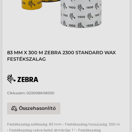
83 MM X 300 M ZEBRA 2300 STANDARD WAX
FESTÉKSZALAG
Cikkszám:
02300BK08330
Összehasonlító
Festékszalag szélesség: 83 mm • Festékszalag hosszúság: 300 m
• Festékszalag cséve belső átmérője: 1 " • Festékszalag