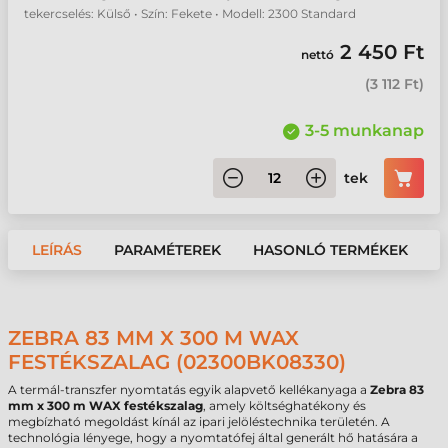
tekercselés: Külső • Szín: Fekete • Modell: 2300 Standard
2 450 Ft
nettó
(
3 112 Ft
)
3-5 munkanap
tek
LEÍRÁS
PARAMÉTEREK
HASONLÓ TERMÉKEK
ZEBRA 83 MM X 300 M WAX
FESTÉKSZALAG (02300BK08330)
A termál-transzfer nyomtatás egyik alapvető kellékanyaga a
Zebra 83
mm x 300 m WAX festékszalag
, amely költséghatékony és
megbízható megoldást kínál az ipari jelöléstechnika területén. A
technológia lényege, hogy a nyomtatófej által generált hő hatására a