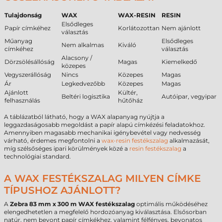
Tulajdonság
WAX
WAX-RESIN
RESIN
Elsődleges
Papír címkéhez
Korlátozottan
Nem ajánlott
választás
Műanyag
Elsődleges
Nem alkalmas
Kiváló
címkéhez
választás
Alacsony /
Dörzsölésállóság
Magas
Kiemelkedő
közepes
Vegyszerállóság
Nincs
Közepes
Magas
Ár
Legkedvezőbb
Közepes
Magas
Ajánlott
Kültér,
Beltéri logisztika
Autóipar, vegyipar
felhasználás
hűtőház
A táblázatból látható, hogy a WAX alapanyag nyújtja a
leggazdaságosabb megoldást a papír alapú címkézési feladatokhoz.
Amennyiben magasabb mechanikai igénybevétel vagy nedvesség
várható, érdemes megfontolni a
wax-resin festékszalag
alkalmazását,
míg szélsőséges ipari körülmények közé a
resin festékszalag
a
technológiai standard.
A WAX FESTÉKSZALAG MILYEN CÍMKE
TÍPUSHOZ AJÁNLOTT?
A
Zebra 83 mm x 300 m WAX festékszalag
optimális működéséhez
elengedhetetlen a megfelelő hordozóanyag kiválasztása. Elsősorban
natúr, nem bevont papír címkékhez, valamint félfényes, bevonatos