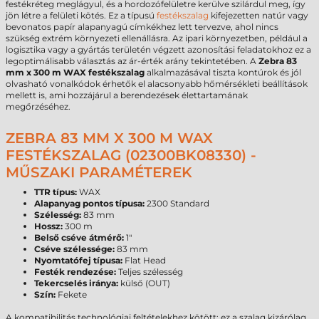
festékréteg meglágyul, és a hordozófelületre kerülve szilárdul meg, így
jön létre a felületi kötés. Ez a típusú
festékszalag
kifejezetten natúr vagy
bevonatos papír alapanyagú címkékhez lett tervezve, ahol nincs
szükség extrém környezeti ellenállásra. Az ipari környezetben, például a
logisztika vagy a gyártás területén végzett azonosítási feladatokhoz ez a
legoptimálisabb választás az ár-érték arány tekintetében. A
Zebra 83
mm x 300 m WAX festékszalag
alkalmazásával tiszta kontúrok és jól
olvasható vonalkódok érhetők el alacsonyabb hőmérsékleti beállítások
mellett is, ami hozzájárul a berendezések élettartamának
megőrzéséhez.
ZEBRA 83 MM X 300 M WAX
FESTÉKSZALAG (02300BK08330) -
MŰSZAKI PARAMÉTEREK
TTR típus:
WAX
Alapanyag pontos típusa:
2300 Standard
Szélesség:
83 mm
Hossz:
300 m
Belső cséve átmérő:
1"
Cséve szélessége:
83 mm
Nyomtatófej típusa:
Flat Head
Festék rendezése:
Teljes szélesség
Tekercselés iránya:
külső (OUT)
Szín:
Fekete
A kompatibilitás technológiai feltételekhez kötött: ez a szalag kizárólag