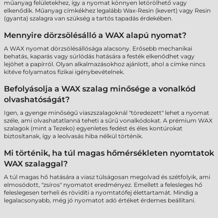
műanyag felületekhez, így a nyomat könnyen letörölhető vagy
elkenődik. Műanyag címkékhez legalább Wax-Resin (kevert) vagy Resin
(gyanta) szalagra van szükség a tartós tapadás érdekében.
Mennyire dörzsölésálló a WAX alapú nyomat?
A WAX nyomat dörzsölésállósága alacsony. Erősebb mechanikai
behatás, kaparás vagy súrlódás hatására a festék elkenődhet vagy
lejöhet a papírról. Olyan alkalmazásokhoz ajánlott, ahol a címke nincs
kitéve folyamatos fizikai igénybevételnek.
Befolyásolja a WAX szalag minősége a vonalkód
olvashatóságát?
Igen, a gyenge minőségű viaszszalagoknál "töredezett" lehet a nyomat
széle, ami olvashatatlanná teheti a sűrű vonalkódokat. A prémium WAX
szalagok (mint a Tezeko) egyenletes fedést és éles kontúrokat
biztosítanak, így a leolvasás hiba nélkül történik.
Mi történik, ha túl magas hőmérsékleten nyomtatok
WAX szalaggal?
A túl magas hő hatására a viasz túlságosan megolvad és szétfolyik, ami
elmosódott, "zsíros" nyomatot eredményez. Emellett a felesleges hő
feleslegesen terheli és rövidíti a nyomtatófej élettartamát. Mindig a
legalacsonyabb, még jó nyomatot adó értéket érdemes beállítani.