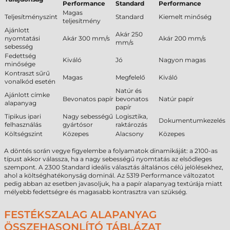
Performance
Standard
Performance
Magas
Teljesítményszint
Standard
Kiemelt minőség
teljesítmény
Ajánlott
Akár 250
nyomtatási
Akár 300 mm/s
Akár 200 mm/s
mm/s
sebesség
Fedettség
Kiváló
Jó
Nagyon magas
minősége
Kontraszt sűrű
Magas
Megfelelő
Kiváló
vonalkód esetén
Natúr és
Ajánlott címke
Bevonatos papír
bevonatos
Natúr papír
alapanyag
papír
Tipikus ipari
Nagy sebességű
Logisztika,
Dokumentumkezelés
felhasználás
gyártósor
raktározás
Költségszint
Közepes
Alacsony
Közepes
A döntés során vegye figyelembe a folyamatok dinamikáját: a 2100-as
típust akkor válassza, ha a nagy sebességű nyomtatás az elsődleges
szempont. A 2300 Standard ideális választás általános célú jelölésekhez,
ahol a költséghatékonyság dominál. Az 5319 Performance változatot
pedig abban az esetben javasoljuk, ha a papír alapanyag textúrája miatt
mélyebb fedettségre és magasabb kontrasztra van szükség.
FESTÉKSZALAG ALAPANYAG
ÖSSZEHASONLÍTÓ TÁBLÁZAT