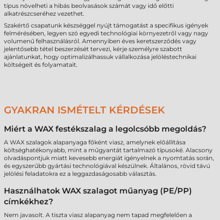
típus növelheti a hibás beolvasások számát vagy idő előtti
alkatrészcseréhez vezethet.
Szakértő csapatunk készséggel nyújt támogatást a specifikus igények
felmérésében, legyen szó egyedi technológiai környezetről vagy nagy
volumenű felhasználásról. Amennyiben éves keretszerződés vagy
jelentősebb tétel beszerzését tervezi, kérje személyre szabott
ajánlatunkat, hogy optimalizálhassuk vállalkozása jelöléstechnikai
költségeit és folyamatait.
GYAKRAN ISMÉTELT KÉRDÉSEK
Miért a WAX festékszalag a legolcsóbb megoldás?
A WAX szalagok alapanyaga főként viasz, amelynek előállítása
költséghatékonyabb, mint a műgyantát tartalmazó típusoké. Alacsony
olvadáspontjuk miatt kevesebb energiát igényelnek a nyomtatás során,
és egyszerűbb gyártási technológiával készülnek. Általános, rövid távú
jelölési feladatokra ez a leggazdaságosabb választás.
Használhatok WAX szalagot műanyag (PE/PP)
címkékhez?
Nem javasolt. A tiszta viasz alapanyag nem tapad megfelelően a