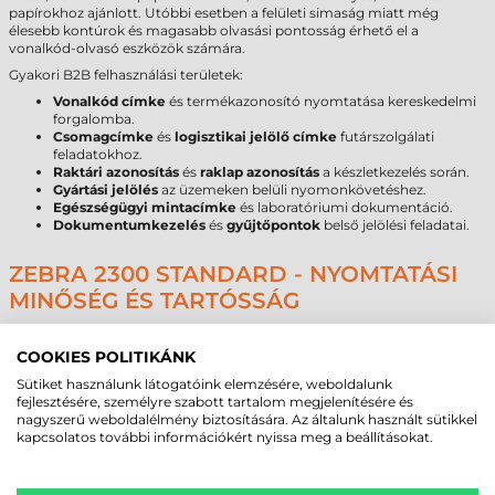
papírokhoz ajánlott. Utóbbi esetben a felületi simaság miatt még
élesebb kontúrok és magasabb olvasási pontosság érhető el a
vonalkód-olvasó eszközök számára.
Gyakori B2B felhasználási területek:
Vonalkód címke
és termékazonosító nyomtatása kereskedelmi
forgalomba.
Csomagcímke
és
logisztikai jelölő címke
futárszolgálati
feladatokhoz.
Raktári azonosítás
és
raklap azonosítás
a készletkezelés során.
Gyártási jelölés
az üzemeken belüli nyomonkövetéshez.
Egészségügyi mintacímke
és laboratóriumi dokumentáció.
Dokumentumkezelés
és
gyűjtőpontok
belső jelölési feladatai.
ZEBRA 2300 STANDARD - NYOMTATÁSI
MINŐSÉG ÉS TARTÓSSÁG
A 2300 Standard formuláció kiemelkedő kontrasztot biztosít, ami
elengedhetetlen a sűrű adatszerkezetű vonalkódok hiba nélküli
COOKIES POLITIKÁNK
beolvasásához. A technológia egyik legnagyobb előnye az alacsony
Sütiket használunk látogatóink elemzésére, weboldalunk
hőigény, ami kíméli a nyomtatófejet, így csökkentve a karbantartási
fejlesztésére, személyre szabott tartalom megjelenítésére és
költségeket és a váratlan leállások kockázatát. A nyomat beltéri, száraz
nagyszerű weboldalélmény biztosítására. Az általunk használt sütikkel
környezetben nyújt stabil teljesítményt, és ellenáll a normál napi
kapcsolatos további információkért nyissa meg a beállításokat.
dörzsölésnek, ami a csomagkezelés során előfordulhat.
Szakmai figyelemfelhívás a méretválasztáshoz: a festékszalag szélessége
technológiai okokból mindig legyen néhány milliméterrel nagyobb,