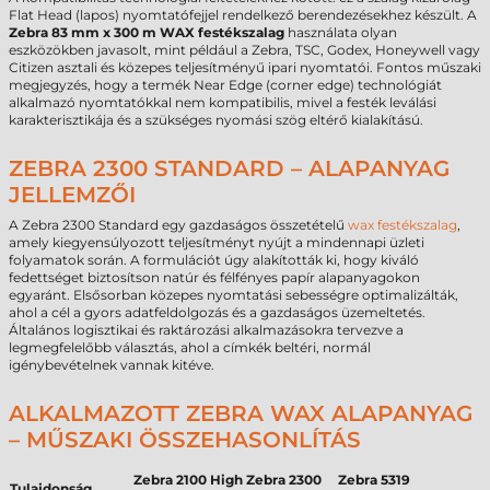
Flat Head (lapos) nyomtatófejjel rendelkező berendezésekhez készült. A
Zebra 83 mm x 300 m WAX festékszalag
használata olyan
eszközökben javasolt, mint például a Zebra, TSC, Godex, Honeywell vagy
Citizen asztali és közepes teljesítményű ipari nyomtatói. Fontos műszaki
megjegyzés, hogy a termék Near Edge (corner edge) technológiát
alkalmazó nyomtatókkal nem kompatibilis, mivel a festék leválási
karakterisztikája és a szükséges nyomási szög eltérő kialakítású.
ZEBRA 2300 STANDARD – ALAPANYAG
JELLEMZŐI
A Zebra 2300 Standard egy gazdaságos összetételű
wax festékszalag
,
amely kiegyensúlyozott teljesítményt nyújt a mindennapi üzleti
folyamatok során. A formulációt úgy alakították ki, hogy kiváló
fedettséget biztosítson natúr és félfényes papír alapanyagokon
egyaránt. Elsősorban közepes nyomtatási sebességre optimalizálták,
ahol a cél a gyors adatfeldolgozás és a gazdaságos üzemeltetés.
Általános logisztikai és raktározási alkalmazásokra tervezve a
legmegfelelőbb választás, ahol a címkék beltéri, normál
igénybevételnek vannak kitéve.
ALKALMAZOTT ZEBRA WAX ALAPANYAG
– MŰSZAKI ÖSSZEHASONLÍTÁS
Zebra 2100 High
Zebra 2300
Zebra 5319
Tulajdonság