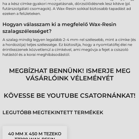
ha a kész címke gyakori mozgatásnak, dörzsölődésnek lesz kitéve (pl.
futárszolgálati csomagok). A Wax-Resin sokkal biztosabb tapadást ad
ezeken a felületeken.
Hogyan válasszam ki a megfelelő Wax-Resin
szalagszélességet?
A szalag mindig legyen legalább 2-4 mm-rel szélesebb, mint a címke (és
a hordozója) teljes szélessége. Ez biztosítja, hogy a nyomtatófej élei ne
érintkezzenek közvetlenül a címkével, ami megóvja a fejet a csiszoló
hatástól és a korai meghibásodástól.
MEGBÍZHAT BENNÜNK! ISMERJE MEG
VÁSÁRLÓINK VÉLEMÉNYÉT
KÖVESSE BE YOUTUBE CSATORNÁNKAT!
LEGUTÓBB MEGTEKINTETT TERMÉKEK
40 MM X 450 M TEZEKO