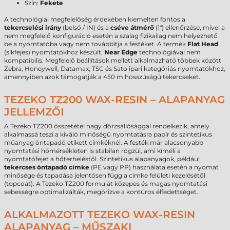
Szín:
Fekete
A technológiai megfelelőség érdekében kiemelten fontos a
tekercselési irány
(belső / IN) és a
cséve átmérő
(1") ellenőrzése, mivel a
nem megfelelő konfiguráció esetén a szalag fizikailag nem helyezhető
be a nyomtatóba vagy nem továbbítja a festéket. A termék
Flat Head
(síkfejes) nyomtatókhoz készült,
Near Edge
technológiával nem
kompatibilis. Megfelelő beállítások mellett alkalmazható többek között
Zebra, Honeywell, Datamax, TSC és Sato ipari kategóriás nyomtatókhoz,
amennyiben azok támogatják a 450 m hosszúságú tekercseket.
TEZEKO TZ200 WAX-RESIN – ALAPANYAG
JELLEMZŐI
A Tezeko TZ200 összetétel nagy dörzsállósággal rendelkezik, amely
alkalmassá teszi a kiváló minőségű nyomtatásra papír és szintetikus
műanyag öntapadó etikett címkéknél. A festék már alacsonyabb
nyomtatási hőmérsékleten is stabilan rögzül, ami kíméli a
nyomtatófejet a hőterheléstől. Szintetikus alapanyagok, például
tekercses öntapadó címke
(PE vagy PP) használata esetén a nyomat
minősége és tapadása jelentősen függ a címke felületi kezelésétől
(topcoat). A Tezeko TZ200 formulát közepes és magas nyomtatási
sebességre optimalizálták, megőrizve a kontúros élfedettséget.
ALKALMAZOTT TEZEKO WAX-RESIN
ALAPANYAG – MŰSZAKI