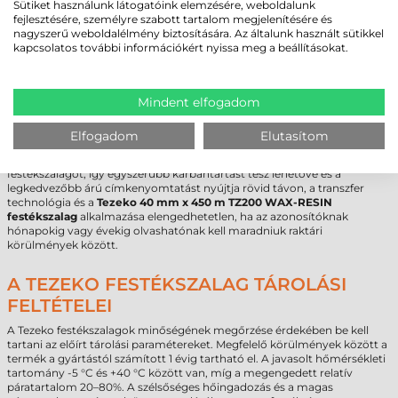
Sütiket használunk látogatóink elemzésére, weboldalunk
közvetlenül érintkezhet a nyomtatófejjel, ami idő előtti kopást vagy
fejlesztésére, személyre szabott tartalom megjelenítésére és
mikrokarcokat okozhat a fűtőelemeken.
nagyszerű weboldalélmény biztosítására. Az általunk használt sütikkel
kapcsolatos további információkért nyissa meg a beállításokat.
TEZEKO 40 MM X 450 M TZ200 WAX-
RESIN FESTÉKSZALAG (I040450200) -
Mindent elfogadom
KINEK AJÁNLOTT?
Ez a termék ideális választás olyan gyártó és logisztikai vállalatok
Elfogadom
Elutasítom
számára, ahol elvárás a nyomat dörzsöléssel szembeni ellenállása. Bár
egyes technológiák, mint a direkt termál nyomtatás, nem igényel
festékszalagot, így egyszerűbb karbantartást tesz lehetővé és a
legkedvezőbb árú címkenyomtatást nyújtja rövid távon, a transzfer
technológia és a
Tezeko 40 mm x 450 m TZ200 WAX-RESIN
festékszalag
alkalmazása elengedhetetlen, ha az azonosítóknak
hónapokig vagy évekig olvashatónak kell maradniuk raktári
körülmények között.
A TEZEKO FESTÉKSZALAG TÁROLÁSI
FELTÉTELEI
A Tezeko festékszalagok minőségének megőrzése érdekében be kell
tartani az előírt tárolási paramétereket. Megfelelő körülmények között a
termék a gyártástól számított 1 évig tartható el. A javasolt hőmérsékleti
tartomány -5 °C és +40 °C között van, míg a megengedett relatív
páratartalom 20–80%. A szélsőséges hőingadozás és a magas