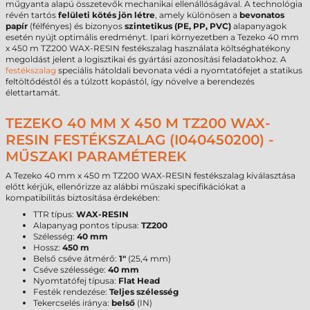
műgyanta alapú összetevők mechanikai ellenállóságával. A technológia
révén tartós
felületi kötés jön létre
, amely különösen a
bevonatos
papír
(félfényes) és bizonyos
szintetikus (PE, PP, PVC)
alapanyagok
esetén nyújt optimális eredményt. Ipari környezetben a Tezeko 40 mm
x 450 m TZ200 WAX-RESIN festékszalag használata költséghatékony
megoldást jelent a logisztikai és gyártási azonosítási feladatokhoz. A
festékszalag
speciális hátoldali bevonata védi a nyomtatófejet a statikus
feltöltődéstől és a túlzott kopástól, így növelve a berendezés
élettartamát.
TEZEKO 40 MM X 450 M TZ200 WAX-
RESIN FESTÉKSZALAG (I040450200) -
MŰSZAKI PARAMÉTEREK
A Tezeko 40 mm x 450 m TZ200 WAX-RESIN festékszalag kiválasztása
előtt kérjük, ellenőrizze az alábbi műszaki specifikációkat a
kompatibilitás biztosítása érdekében:
TTR típus:
WAX-RESIN
Alapanyag pontos típusa:
TZ200
Szélesség:
40 mm
Hossz:
450 m
Belső cséve átmérő:
1"
(25,4 mm)
Cséve szélessége:
40 mm
Nyomtatófej típusa:
Flat Head
Festék rendezése:
Teljes szélesség
Tekercselés iránya:
belső
(IN)