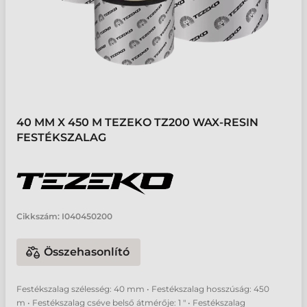
40 MM X 450 M TEZEKO TZ200 WAX-RESIN
FESTÉKSZALAG
Cikkszám:
I040450200
Összehasonlító
Festékszalag szélesség: 40 mm • Festékszalag hosszúság: 450
m • Festékszalag cséve belső átmérője: 1 " • Festékszalag