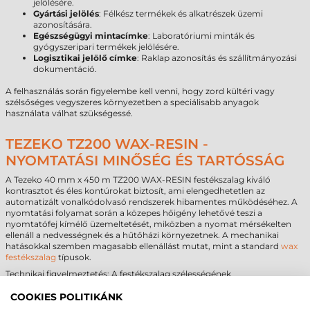
jelölésére.
Gyártási jelölés
: Félkész termékek és alkatrészek üzemi
azonosítására.
Egészségügyi mintacímke
: Laboratóriumi minták és
gyógyszeripari termékek jelölésére.
Logisztikai jelölő címke
: Raklap azonosítás és szállítmányozási
dokumentáció.
A felhasználás során figyelembe kell venni, hogy zord kültéri vagy
szélsőséges vegyszeres környezetben a speciálisabb anyagok
használata válhat szükségessé.
TEZEKO TZ200 WAX-RESIN -
NYOMTATÁSI MINŐSÉG ÉS TARTÓSSÁG
A Tezeko 40 mm x 450 m TZ200 WAX-RESIN festékszalag kiváló
kontrasztot és éles kontúrokat biztosít, ami elengedhetetlen az
automatizált vonalkódolvasó rendszerek hibamentes működéséhez. A
nyomtatási folyamat során a közepes hőigény lehetővé teszi a
nyomtatófej kímélő üzemeltetését, miközben a nyomat mérsékelten
ellenáll a nedvességnek és a hűtőházi környezetnek. A mechanikai
hatásokkal szemben magasabb ellenállást mutat, mint a standard
wax
festékszalag
típusok.
Technikai figyelmeztetés: A festékszalag szélességének
megválasztásakor ügyeljen arra, hogy a szalag mindig legyen 3-5 mm-
rel szélesebb, mint az alkalmazott
tekercses öntapadó címke
. Ha a
COOKIES POLITIKÁNK
szalag keskenyebb vagy azonos szélességű, a címke szélei és a hordozó