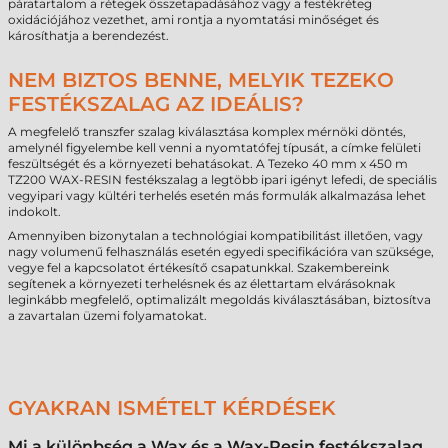
páratartalom a rétegek összetapadásához vagy a festékréteg
oxidációjához vezethet, ami rontja a nyomtatási minőséget és
károsíthatja a berendezést.
NEM BIZTOS BENNE, MELYIK TEZEKO
FESTÉKSZALAG AZ IDEÁLIS?
A megfelelő transzfer szalag kiválasztása komplex mérnöki döntés,
amelynél figyelembe kell venni a nyomtatófej típusát, a címke felületi
feszültségét és a környezeti behatásokat. A Tezeko 40 mm x 450 m
TZ200 WAX-RESIN festékszalag a legtöbb ipari igényt lefedi, de speciális
vegyipari vagy kültéri terhelés esetén más formulák alkalmazása lehet
indokolt.
Amennyiben bizonytalan a technológiai kompatibilitást illetően, vagy
nagy volumenű felhasználás esetén egyedi specifikációra van szüksége,
vegye fel a kapcsolatot értékesítő csapatunkkal. Szakembereink
segítenek a környezeti terhelésnek és az élettartam elvárásoknak
leginkább megfelelő, optimalizált megoldás kiválasztásában, biztosítva
a zavartalan üzemi folyamatokat.
GYAKRAN ISMÉTELT KÉRDÉSEK
Mi a különbség a Wax és a Wax-Resin festékszalag