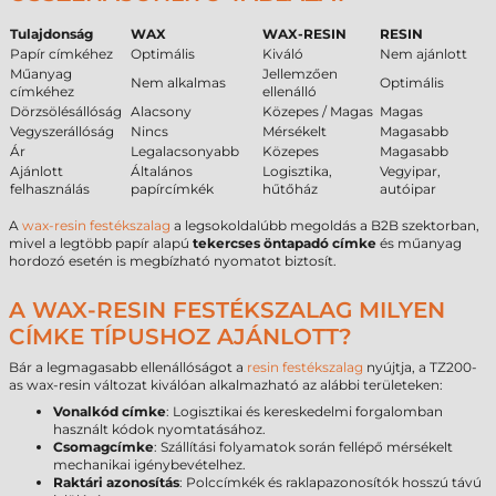
Tulajdonság
WAX
WAX-RESIN
RESIN
Papír címkéhez
Optimális
Kiváló
Nem ajánlott
Műanyag
Jellemzően
Nem alkalmas
Optimális
címkéhez
ellenálló
Dörzsölésállóság
Alacsony
Közepes / Magas
Magas
Vegyszerállóság
Nincs
Mérsékelt
Magasabb
Ár
Legalacsonyabb
Közepes
Magasabb
Ajánlott
Általános
Logisztika,
Vegyipar,
felhasználás
papírcímkék
hűtőház
autóipar
A
wax-resin festékszalag
a legsokoldalúbb megoldás a B2B szektorban,
mivel a legtöbb papír alapú
tekercses öntapadó címke
és műanyag
hordozó esetén is megbízható nyomatot biztosít.
A WAX-RESIN FESTÉKSZALAG MILYEN
CÍMKE TÍPUSHOZ AJÁNLOTT?
Bár a legmagasabb ellenállóságot a
resin festékszalag
nyújtja, a TZ200-
as wax-resin változat kiválóan alkalmazható az alábbi területeken:
Vonalkód címke
: Logisztikai és kereskedelmi forgalomban
használt kódok nyomtatásához.
Csomagcímke
: Szállítási folyamatok során fellépő mérsékelt
mechanikai igénybevételhez.
Raktári azonosítás
: Polccímkék és raklapazonosítók hosszú távú