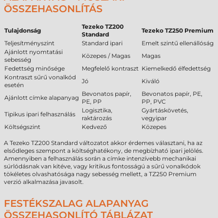
ÖSSZEHASONLÍTÁS
Tezeko TZ200
Tulajdonság
Tezeko TZ250 Premium
Standard
Teljesítményszint
Standard ipari
Emelt szintű ellenállóság
Ajánlott nyomtatási
Közepes / Magas
Magas
sebesség
Fedettség minősége
Megfelelő kontraszt
Kiemelkedő élfedettség
Kontraszt sűrű vonalkód
Jó
Kiváló
esetén
Bevonatos papír,
Bevonatos papír, PE,
Ajánlott címke alapanyag
PE, PP
PP, PVC
Logisztika,
Gyártáskövetés,
Tipikus ipari felhasználás
raktározás
vegyipar
Költségszint
Kedvező
Közepes
A Tezeko TZ200 Standard változatot akkor érdemes választani, ha az
elsődleges szempont a költséghatékony, de megbízható ipari jelölés.
Amennyiben a felhasználás során a címke intenzívebb mechanikai
súrlódásnak van kitéve, vagy kritikus fontosságú a sűrű vonalkódok
tökéletes olvashatósága nagy sebesség mellett, a TZ250 Premium
verzió alkalmazása javasolt.
FESTÉKSZALAG ALAPANYAG
ÖSSZEHASONLÍTÓ TÁBLÁZAT