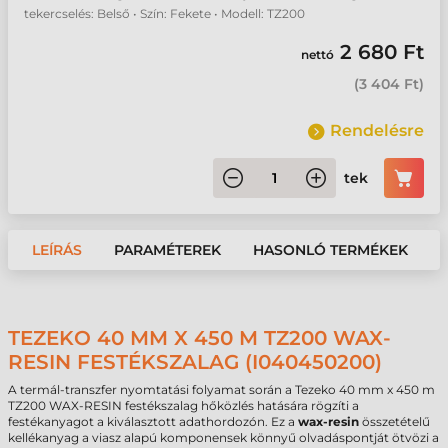
tekercselés: Belső • Szín: Fekete • Modell: TZ200
2 680 Ft
nettó
(
3 404 Ft
)
Rendelésre
tek
LEÍRÁS
PARAMÉTEREK
HASONLÓ TERMÉKEK
TEZEKO 40 MM X 450 M TZ200 WAX-
RESIN FESTÉKSZALAG (I040450200)
A termál-transzfer nyomtatási folyamat során a Tezeko 40 mm x 450 m
TZ200 WAX-RESIN festékszalag hőközlés hatására rögzíti a
festékanyagot a kiválasztott adathordozón. Ez a
wax-resin
összetételű
kellékanyag a viasz alapú komponensek könnyű olvadáspontját ötvözi a