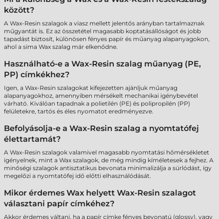
között?
A Wax-Resin szalagok a viasz mellett jelentős arányban tartalmaznak
műgyantát is. Ez az összetétel magasabb koptatásállóságot és jobb
tapadást biztosít, különösen fényes papír és műanyag alapanyagokon,
ahol a sima Wax szalag már elkenődne.
Használható-e a Wax-Resin szalag műanyag (PE,
PP) címkékhez?
Igen, a Wax-Resin szalagokat kifejezetten ajánljuk műanyag
alapanyagokhoz, amennyiben mérsékelt mechanikai igénybevétel
várható. Kiválóan tapadnak a polietilén (PE) és polipropilén (PP)
felületekre, tartós és éles nyomatot eredményezve.
Befolyásolja-e a Wax-Resin szalag a nyomtatófej
élettartamát?
A Wax-Resin szalagok valamivel magasabb nyomtatási hőmérsékletet
igényelnek, mint a Wax szalagok, de még mindig kíméletesek a fejhez. A
minőségi szalagok antisztatikus bevonata minimalizálja a súrlódást, így
megelőzi a nyomtatófej idő előtti elhasználódását.
Mikor érdemes Wax helyett Wax-Resin szalagot
választani papír címkéhez?
Akkor érdemes váltani, ha a papír címke fényes bevonatú (glossy), vagy