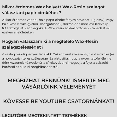
Mikor érdemes Wax helyett Wax-Resin szalagot
választani papír címkéhez?
Akkor érdemes váltani, ha a papír címke fényes bevonatú (glossy), vagy
ha a kész címke gyakori mozgatásnak, dörzsölődésnek lesz kitéve (pl.
futárszolgálati csomagok). A Wax-Resin sokkal biztosabb tapadást ad
ezeken a felületeken.
Hogyan válasszam ki a megfelelő Wax-Resin
szalagszélességet?
A szalag mindig legyen legalább 2-4 mm-rel szélesebb, mint a címke (és
a hordozója) teljes szélessége. Ez biztosítja, hogy a nyomtatófej élei ne
érintkezzenek közvetlenül a címkével, ami megóvja a fejet a csiszoló
hatástól és a korai meghibásodástól.
MEGBÍZHAT BENNÜNK! ISMERJE MEG
VÁSÁRLÓINK VÉLEMÉNYÉT
KÖVESSE BE YOUTUBE CSATORNÁNKAT!
LEGUTÓBB MEGTEKINTETT TERMÉKEK