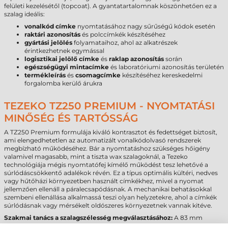
felületi kezelésétől (topcoat). A gyantatartalomnak köszönhetően ez a
szalag ideális:
vonalkód címke
nyomtatásához nagy sűrűségű kódok esetén
raktári azonosítás
és polccímkék készítéséhez
gyártási jelölés
folyamataihoz, ahol az alkatrészek
érintkezhetnek egymással
logisztikai jelölő címke
és
raklap azonosítás
során
egészségügyi mintacímke
és laboratóriumi azonosítás területén
termékleírás
és
csomagcímke
készítéséhez kereskedelmi
forgalomba kerülő árukra
TEZEKO TZ250 PREMIUM - NYOMTATÁSI
MINŐSÉG ÉS TARTÓSSÁG
A TZ250 Premium formulája kiváló kontrasztot és fedettséget biztosít,
ami elengedhetetlen az automatizált vonalkódolvasó rendszerek
megbízható működéséhez. Bár a nyomtatáshoz szükséges hőigény
valamivel magasabb, mint a tiszta wax szalagoknál, a Tezeko
technológiája mégis nyomtatófej kímélő működést tesz lehetővé a
súrlódáscsökkentő adalékok révén. Ez a típus optimális kültéri, nedves
vagy hűtőházi környezetben használt címkékhez, mivel a nyomat
jellemzően ellenáll a páralecsapódásnak. A mechanikai behatásokkal
szembeni ellenállása alkalmassá teszi olyan helyzetekre, ahol a címkék
súrlódásnak vagy mérsékelt oldószeres környezetnek vannak kitéve.
Szakmai tanács a szalagszélesség megválasztásához:
A 83 mm
szélességű festékszalagot olyan címkékhez javasoljuk, amelyek