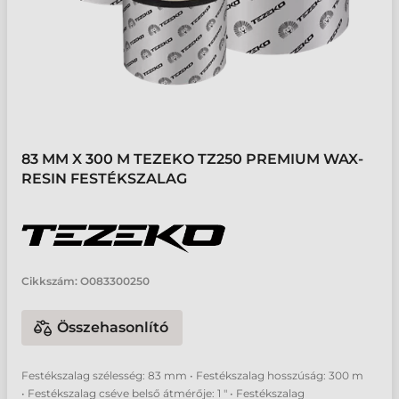
83 MM X 300 M TEZEKO TZ250 PREMIUM WAX-
RESIN FESTÉKSZALAG
Cikkszám:
O083300250
Összehasonlító
Festékszalag szélesség: 83 mm • Festékszalag hosszúság: 300 m
• Festékszalag cséve belső átmérője: 1 " • Festékszalag