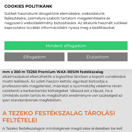
szélessége nem haladja meg a 78-80 mm-t. A
festékszalag szélessége
COOKIES POLITIKÁNK
technológiai okokból mindig legyen néhány milliméterrel nagyobb,
mint a hordozó és a címke szélessége. Amennyiben a szalag és a címke
Sütiket használunk látogatóink elemzésére, weboldalunk
azonos szélességű, a címke szélei közvetlenül érintkezhetnek a
fejlesztésére, személyre szabott tartalom megjelenítésére és
nyomtatófejjel, ami hosszú távon fokozott fejkopást és idő előtti
nagyszerű weboldalélmény biztosítására. Az általunk használt sütikkel
elhasználódást eredményezhet.
kapcsolatos további információkért nyissa meg a beállításokat.
TEZEKO 83 MM X 300 M TZ250 PREMIUM
Mindent elfogadom
WAX-RESIN FESTÉKSZALAG
(O083300250) - KINEK AJÁNLOTT?
Elfogadom
Elutasítom
Ez a termék azon B2B beszerzők és üzemeltetők számára készült, akik
nem kötnek kompromisszumot az olvashatóság terén. A
Tezeko 83
mm x 300 m TZ250 Premium WAX-RESIN festékszalag
alkalmazásával elkerülhetők a logisztikai láncban a kopott vonalkódok
miatti leállások. Az üzleti haszon kettős: egyrészt biztosítja a
professzionális megjelenést, másrészt a nyomtatófej védelme révén
csökkenti a karbantartási költségeket. Válaszd ezt a típust, ha a
címkézés során tartós és megbízható eredményre van szükséged az
ipari standardoknak megfelelően.
A TEZEKO FESTÉKSZALAG TÁROLÁSI
FELTÉTELEI
A Tezeko festékszalagok minőségének megőrzése érdekében be kell