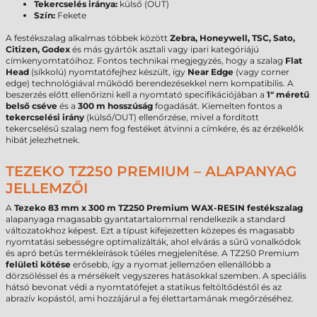
Tekercselés iránya:
külső (OUT)
Szín:
Fekete
A festékszalag alkalmas többek között
Zebra, Honeywell, TSC, Sato,
Citizen, Godex
és más gyártók asztali vagy ipari kategóriájú
címkenyomtatóihoz. Fontos technikai megjegyzés, hogy a szalag
Flat
Head
(síkkolú) nyomtatófejhez készült, így
Near Edge
(vagy corner
edge) technológiával működő berendezésekkel nem kompatibilis. A
beszerzés előtt ellenőrizni kell a nyomtató specifikációjában a
1" méretű
belső cséve
és a
300 m hosszúság
fogadását. Kiemelten fontos a
tekercselési irány
(külső/OUT) ellenőrzése, mivel a fordított
tekercselésű szalag nem fog festéket átvinni a címkére, és az érzékelők
hibát jelezhetnek.
TEZEKO TZ250 PREMIUM – ALAPANYAG
JELLEMZŐI
A
Tezeko 83 mm x 300 m TZ250 Premium WAX-RESIN festékszalag
alapanyaga magasabb gyantatartalommal rendelkezik a standard
változatokhoz képest. Ezt a típust kifejezetten közepes és magasabb
nyomtatási sebességre optimalizálták, ahol elvárás a sűrű vonalkódok
és apró betűs termékleírások tűéles megjelenítése. A TZ250 Premium
felületi kötése
erősebb, így a nyomat jellemzően ellenállóbb a
dörzsöléssel és a mérsékelt vegyszeres hatásokkal szemben. A speciális
hátsó bevonat védi a nyomtatófejet a statikus feltöltődéstől és az
abrazív kopástól, ami hozzájárul a fej élettartamának megőrzéséhez.