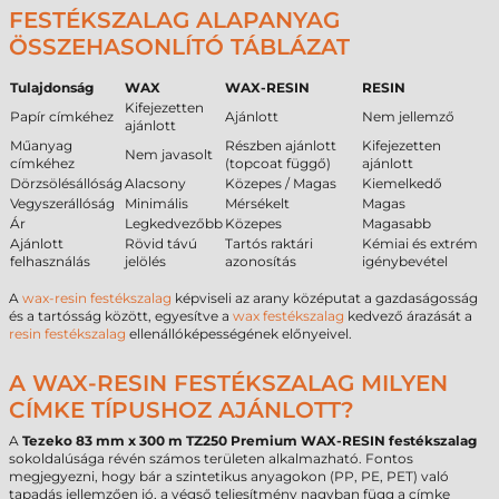
FESTÉKSZALAG ALAPANYAG
ÖSSZEHASONLÍTÓ TÁBLÁZAT
Tulajdonság
WAX
WAX-RESIN
RESIN
Kifejezetten
Papír címkéhez
Ajánlott
Nem jellemző
ajánlott
Műanyag
Részben ajánlott
Kifejezetten
Nem javasolt
címkéhez
(topcoat függő)
ajánlott
Dörzsölésállóság
Alacsony
Közepes / Magas
Kiemelkedő
Vegyszerállóság
Minimális
Mérsékelt
Magas
Ár
Legkedvezőbb
Közepes
Magasabb
Ajánlott
Rövid távú
Tartós raktári
Kémiai és extrém
felhasználás
jelölés
azonosítás
igénybevétel
A
wax-resin festékszalag
képviseli az arany középutat a gazdaságosság
és a tartósság között, egyesítve a
wax festékszalag
kedvező árazását a
resin festékszalag
ellenállóképességének előnyeivel.
A WAX-RESIN FESTÉKSZALAG MILYEN
CÍMKE TÍPUSHOZ AJÁNLOTT?
A
Tezeko 83 mm x 300 m TZ250 Premium WAX-RESIN festékszalag
sokoldalúsága révén számos területen alkalmazható. Fontos
megjegyezni, hogy bár a szintetikus anyagokon (PP, PE, PET) való
tapadás jellemzően jó, a végső teljesítmény nagyban függ a címke