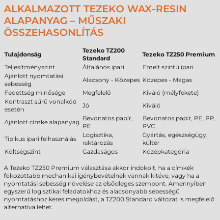
ALKALMAZOTT TEZEKO WAX-RESIN
ALAPANYAG – MŰSZAKI
ÖSSZEHASONLÍTÁS
Tezeko TZ200
Tulajdonság
Tezeko TZ250 Premium
Standard
Teljesítményszint
Általános ipari
Emelt szintű ipari
Ajánlott nyomtatási
Alacsony - Közepes
Közepes - Magas
sebesség
Fedettség minősége
Megfelelő
Kiváló (mélyfekete)
Kontraszt sűrű vonalkód
Jó
Kiváló
esetén
Bevonatos papír,
Bevonatos papír, PE, PP,
Ajánlott címke alapanyag
PE
PVC
Logisztika,
Gyártás, egészségügy,
Tipikus ipari felhasználás
raktározás
kültér
Költségszint
Gazdaságos
Középkategória
A Tezeko TZ250 Premium választása akkor indokolt, ha a címkék
fokozottabb mechanikai igénybevételnek vannak kitéve, vagy ha a
nyomtatási sebesség növelése az elsődleges szempont. Amennyiben
egyszerű logisztikai feladatokhoz és alacsonyabb sebességű
nyomtatáshoz keres megoldást, a TZ200 Standard változat is megfelelő
alternatíva lehet.