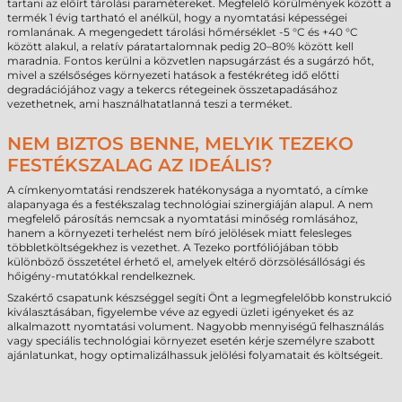
tartani az előírt tárolási paramétereket. Megfelelő körülmények között a
termék 1 évig tartható el anélkül, hogy a nyomtatási képességei
romlanának. A megengedett tárolási hőmérséklet -5 °C és +40 °C
között alakul, a relatív páratartalomnak pedig 20–80% között kell
maradnia. Fontos kerülni a közvetlen napsugárzást és a sugárzó hőt,
mivel a szélsőséges környezeti hatások a festékréteg idő előtti
degradációjához vagy a tekercs rétegeinek összetapadásához
vezethetnek, ami használhatatlanná teszi a terméket.
NEM BIZTOS BENNE, MELYIK TEZEKO
FESTÉKSZALAG AZ IDEÁLIS?
A címkenyomtatási rendszerek hatékonysága a nyomtató, a címke
alapanyaga és a festékszalag technológiai szinergiáján alapul. A nem
megfelelő párosítás nemcsak a nyomtatási minőség romlásához,
hanem a környezeti terhelést nem bíró jelölések miatt felesleges
többletköltségekhez is vezethet. A Tezeko portfóliójában több
különböző összetétel érhető el, amelyek eltérő dörzsölésállósági és
hőigény-mutatókkal rendelkeznek.
Szakértő csapatunk készséggel segíti Önt a legmegfelelőbb konstrukció
kiválasztásában, figyelembe véve az egyedi üzleti igényeket és az
alkalmazott nyomtatási volument. Nagyobb mennyiségű felhasználás
vagy speciális technológiai környezet esetén kérje személyre szabott
ajánlatunkat, hogy optimalizálhassuk jelölési folyamatait és költségeit.