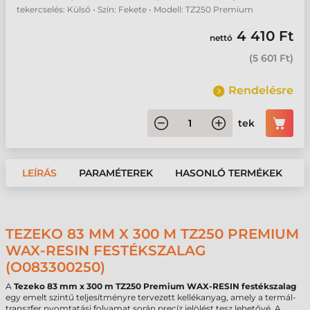
tekercselés: Külső • Szín: Fekete • Modell: TZ250 Premium
4 410 Ft
nettó
(
5 601 Ft
)
Rendelésre
tek
LEÍRÁS
PARAMÉTEREK
HASONLÓ TERMÉKEK
TEZEKO 83 MM X 300 M TZ250 PREMIUM
WAX-RESIN FESTÉKSZALAG
(O083300250)
A
Tezeko 83 mm x 300 m TZ250 Premium WAX-RESIN festékszalag
egy emelt szintű teljesítményre tervezett kellékanyag, amely a termál-
transzfer nyomtatási folyamat során precíz jelölést tesz lehetővé. A