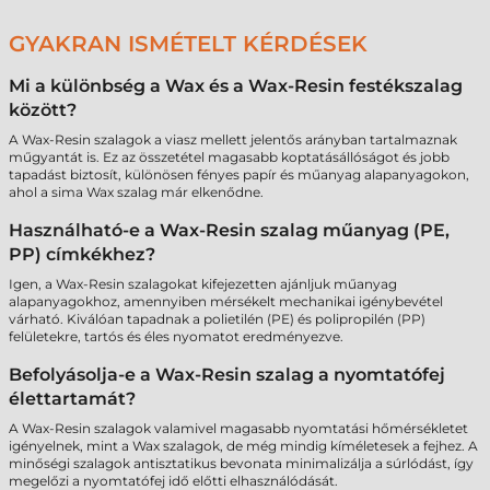
GYAKRAN ISMÉTELT KÉRDÉSEK
Mi a különbség a Wax és a Wax-Resin festékszalag
között?
A Wax-Resin szalagok a viasz mellett jelentős arányban tartalmaznak
műgyantát is. Ez az összetétel magasabb koptatásállóságot és jobb
tapadást biztosít, különösen fényes papír és műanyag alapanyagokon,
ahol a sima Wax szalag már elkenődne.
Használható-e a Wax-Resin szalag műanyag (PE,
PP) címkékhez?
Igen, a Wax-Resin szalagokat kifejezetten ajánljuk műanyag
alapanyagokhoz, amennyiben mérsékelt mechanikai igénybevétel
várható. Kiválóan tapadnak a polietilén (PE) és polipropilén (PP)
felületekre, tartós és éles nyomatot eredményezve.
Befolyásolja-e a Wax-Resin szalag a nyomtatófej
élettartamát?
A Wax-Resin szalagok valamivel magasabb nyomtatási hőmérsékletet
igényelnek, mint a Wax szalagok, de még mindig kíméletesek a fejhez. A
minőségi szalagok antisztatikus bevonata minimalizálja a súrlódást, így
megelőzi a nyomtatófej idő előtti elhasználódását.