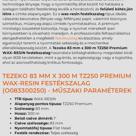
technológia lényege, hogy a nyomtatófej által közölt hő hatására a
szalagon található festékréteg leválik a hordozóról, és
felületi kötés jön
létre
a címke alapanyagán. Ez a
wax-resin festékszalag
típus ideális
választás bevonatos (fényes vagy félfényes) papír, valamint bizonyos
szintetikus, műanyag alapú címkék nyomtatásához. A prémium
minőségű összetétel biztosítja, hogy a nyomat mérsékelt ipari
környezetben is olvasható maradjon. A professzionális felhasználáshoz
elengedhetetlen a megfelelő
festékszalag
kiválasztása, amely
egyensúlyt teremt a nyomtatási sebesség és a mechanikai
ellenállóképesség között. A
Tezeko 83 mm x 300 m TZ250 Premium
WAX-RESIN festékszalag
használata költséghatékony megoldást kínál
olyan B2B területeken, mint a gyártás, az egészségügy vagy a logisztika,
ahol az azonosíthatóság kritikus fontosságú.
TEZEKO 83 MM X 300 M TZ250 PREMIUM
WAX-RESIN FESTÉKSZALAG
(O083300250) - MŰSZAKI PARAMÉTEREK
TTR típus:
WAX-RESIN
Alapanyag pontos típusa:
TZ250 Premium
Szélesség:
83 mm
Hossz:
300 m
Belső cséve átmérő:
1"
Cséve szélessége:
83 mm
Nyomtatófej típusa:
Flat Head
Festék rendezése:
Teljes szélesség