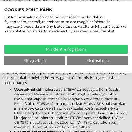
zökkenőmentes hálózati kapcsolatot még zsúfolt környezetben is. Az
5G második generációs Release 16 támogatása pedig a legújabb
COOKIES POLITIKÁNK
mobilhálózati fejlesztéseket kínálja, beleértve a gyorsabb adatátvitelt és
Sütiket használunk látogatóink elemzésére, weboldalunk
jobb jelerősséget, ami különösen fontos például a terepen dolgozók
fejlesztésére, személyre szabott tartalom megjelenítésére és
számára.
nagyszerű weboldalélmény biztosítására. Az általunk használt sütikkel
kapcsolatos további információkért nyissa meg a beállításokat.
ZEBRA ET60W VS. ZEBRA ET65W
A Zebra ET60W és ET65W ipari tabletetek a Zebra legújabb generációs,
Mindent elfogadom
mesterséges intelligenciával támogatott és strapabíró táblagépei, de
néhány kulcsfontosságú különbség megkülönbözteti őket. Az ET65W
verzió azon a vállalkozások számára jelent ideális választást, amelyek
Elfogadom
Elutasítom
magas szintű mobilitást, gyors 5G kapcsolódást és eSIM rugalmasságot
igényelnek. Az ET60W pedig kiválóan alkalmas azon felhasználók
számára, akik egy nagyteljesítményű, AI-vezérelt táblagépet keresnek,
amelyet inkább helyhez kötve vagy beltéri munkakörnyezetekben
használnának.
Vezetéknélküli hálózat:
az ET65W támogatja a 5G második
generációs Release 16 hálózati szabványt, amely gyorsabb
mobiladat-kapcsolatot és alacsonyabb késleltetést biztosít.
Ezenkívül az ET65W támogatja a privát 5G és CBRS hálózatokat
is, amelyek különösen hasznosak széles körű vezeték nélküli
lefedettséget igénylő helyszíneken, mint például kikötők és nagy
kiterjedésű munkaterületek. Az ET60W nem rendelkezik 5G és
CBRS támogatással, így elsősorban Wi-Fi hálózatokon vagy
meglévő 4G mobilhálózatokon használható.
SIM kártya támogatás:
az ET65W modell 1 fizikai SIM és 1 eSIM