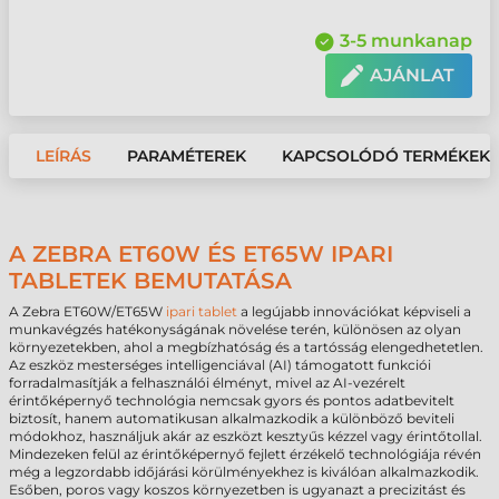
3-5 munkanap
AJÁNLAT
LEÍRÁS
PARAMÉTEREK
KAPCSOLÓDÓ TERMÉKEK
A ZEBRA ET60W ÉS ET65W IPARI
TABLETEK BEMUTATÁSA
A Zebra ET60W/ET65W
ipari tablet
a legújabb innovációkat képviseli a
munkavégzés hatékonyságának növelése terén, különösen az olyan
környezetekben, ahol a megbízhatóság és a tartósság elengedhetetlen.
Az eszköz mesterséges intelligenciával (AI) támogatott funkciói
forradalmasítják a felhasználói élményt, mivel az AI-vezérelt
érintőképernyő technológia nemcsak gyors és pontos adatbevitelt
biztosít, hanem automatikusan alkalmazkodik a különböző beviteli
módokhoz, használjuk akár az eszközt kesztyűs kézzel vagy érintőtollal.
Mindezeken felül az érintőképernyő fejlett érzékelő technológiája révén
még a legzordabb időjárási körülményekhez is kiválóan alkalmazkodik.
Esőben, poros vagy koszos környezetben is ugyanazt a precizitást és