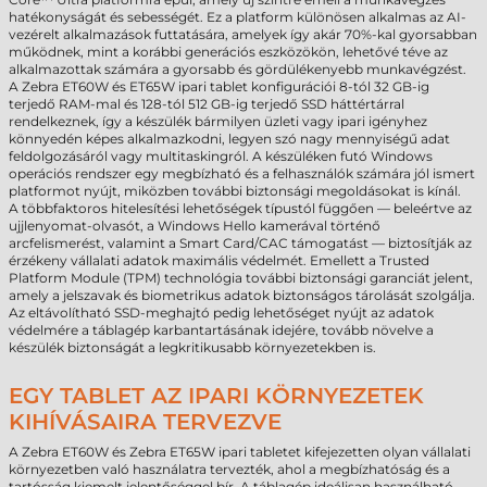
hatékonyságát és sebességét. Ez a platform különösen alkalmas az AI-
vezérelt alkalmazások futtatására, amelyek így akár 70%-kal gyorsabban
működnek, mint a korábbi generációs eszközökön, lehetővé téve az
alkalmazottak számára a gyorsabb és gördülékenyebb munkavégzést.
A Zebra ET60W és ET65W ipari tablet konfigurációi 8-tól 32 GB-ig
terjedő RAM-mal és 128-tól 512 GB-ig terjedő SSD háttértárral
rendelkeznek, így a készülék bármilyen üzleti vagy ipari igényhez
könnyedén képes alkalmazkodni, legyen szó nagy mennyiségű adat
feldolgozásáról vagy multitaskingról. A készüléken futó Windows
operációs rendszer egy megbízható és a felhasználók számára jól ismert
platformot nyújt, miközben további biztonsági megoldásokat is kínál.
A többfaktoros hitelesítési lehetőségek típustól függően — beleértve az
ujjlenyomat-olvasót, a Windows Hello kamerával történő
arcfelismerést, valamint a Smart Card/CAC támogatást — biztosítják az
érzékeny vállalati adatok maximális védelmét. Emellett a Trusted
Platform Module (TPM) technológia további biztonsági garanciát jelent,
amely a jelszavak és biometrikus adatok biztonságos tárolását szolgálja.
Az eltávolítható SSD-meghajtó pedig lehetőséget nyújt az adatok
védelmére a táblagép karbantartásának idejére, tovább növelve a
készülék biztonságát a legkritikusabb környezetekben is.
EGY TABLET AZ IPARI KÖRNYEZETEK
KIHÍVÁSAIRA TERVEZVE
A Zebra ET60W és Zebra ET65W ipari tabletet kifejezetten olyan vállalati
környezetben való használatra tervezték, ahol a megbízhatóság és a
tartósság kiemelt jelentőséggel bír. A táblagép ideálisan használható