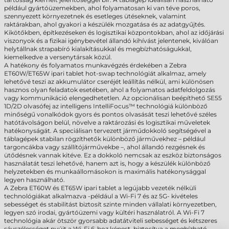
például gyártóüzemekben, ahol folyamatosan ki van téve poros,
szennyezett környezetnek és esetleges ütéseknek, valamint
raktárakban, ahol gyakori a készülék mozgatása és az adatgyűjtés.
Kikötőkben, építkezéseken és logisztikai központokban, ahol az időjárási
viszonyok és a fizikai igénybevétel állandó kihívást jelentenek, kiválóan
helytállnak strapabíró kialakításukkal és megbízhatóságukkal,
kiemelkedve a versenytársak közül.
A hatékony és folyamatos munkavégzés érdekében a Zebra
ET60W/ET65W ipari tablet hot-swap technológiát alkalmaz, amely
lehetővé teszi az akkumulátor cseréjét leállítás nélkül, ami különösen
hasznos olyan feladatok esetében, ahol a folyamatos adatfeldolgozás
vagy kommunikáció elengedhetetlen. Az opcionálisan beépíthető SE55
1D/2D olvasófej az intelligens IntelliFocus™ technológiá különböző
minőségű vonalkódok gyors és pontos olvasását teszi lehetővé széles
hatótávolságon belül, növelve a raktározási és logisztikai műveletek
hatékonyságát. A speciálisan tervezett járműdokkoló segítségével a
táblagépek stabilan rögzíthetők különböző járművekhez – például
targoncákba vagy szállítójárművekbe –, ahol állandó rezgésnek és
ütődésnek vannak kitéve. Ez a dokkoló nemcsak az eszköz biztonságos
használatát teszi lehetővé, hanem azt is, hogy a készülék különböző
helyzetekben és munkaállomásokon is maximális hatékonysággal
legyen használható.
A Zebra ET60W és ET65W ipari tablet a legújabb vezeték nélküli
technológiákat alkalmazva -például a Wi-Fi 7 és az 5G- kivételes
sebességet és stabilitást biztosít szinte minden vállalati környezetben,
legyen szó irodai, gyártóüzemi vagy kültéri használatról. A Wi-Fi 7
technológia akár ötször gyorsabb adatátviteli sebességet és kétszeres
sávszélességet nyújt a Wi-Fi 6-hoz képest, biztosítva a megbízható,