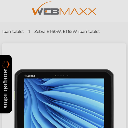
Ipari tablet
Zebra ET60W, ET65W ipari tablet
Beszélgetés indítása