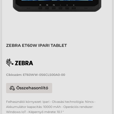
ZEBRA ET60W IPARI TABLET
Cikkszám:
ET60WW-0S6CLS00A0-00
Összehasonlító
Felhasználói környezet: Ipari • Olvasási technológia: Nincs •
Akkumulátor kapacitás: 10000 mAh • Operációs rendszer:
Windows IoT • Képernyő mérete: 10.1 "