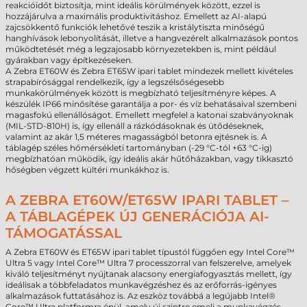
reakcióidőt biztosítja, mint ideális körülmények között, ezzel is
hozzájárulva a maximális produktivitáshoz. Emellett az AI-alapú
zajcsökkentő funkciók lehetővé teszik a kristálytiszta minőségű
hanghívások lebonyolítását, illetve a hangvezérelt alkalmazások pontos
működtetését még a legzajosabb környezetekben is, mint például
gyárakban vagy építkezéseken.
A Zebra ET60W és Zebra ET65W ipari tablet mindezek mellett kivételes
strapabírósággal rendelkezik, így a legszélsőségesebb
munkakörülmények között is megbízható teljesítményre képes. A
készülék IP66 minősítése garantálja a por- és víz behatásaival szembeni
magasfokú ellenállóságot. Emellett megfelel a katonai szabványoknak
(MIL-STD-810H) is, így ellenáll a rázkódásoknak és ütődéseknek,
valamint az akár 1,5 méteres magasságból betonra ejtésnek is. A
táblagép széles hőmérsékleti tartományban (-29 °C-tól +63 °C-ig)
megbízhatóan működik, így ideális akár hűtőházakban, vagy tikkasztó
hőségben végzett kültéri munkákhoz is.
A ZEBRA ET60W/ET65W IPARI TABLET –
A TÁBLAGÉPEK ÚJ GENERÁCIÓJA AI-
TÁMOGATÁSSAL
A Zebra ET60W és ET65W ipari tablet típustól függően egy Intel Core™
Ultra 5 vagy Intel Core™ Ultra 7 processzorral van felszerelve, amelyek
kiváló teljesítményt nyújtanak alacsony energiafogyasztás mellett, így
ideálisak a többfeladatos munkavégzéshez és az erőforrás-igényes
alkalmazások futtatásához is. Az eszköz továbbá a legújabb Intel®
Core™ Ultra platformra épül, amely új szintre emeli a munkavégzés