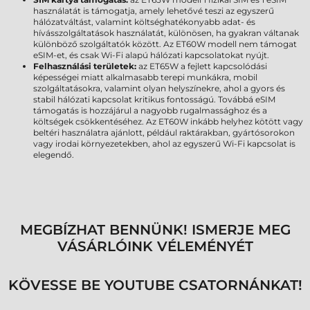
használatát is támogatja, amely lehetővé teszi az egyszerű
hálózatváltást, valamint költséghatékonyabb adat- és
hívásszolgáltatások használatát, különösen, ha gyakran váltanak
különböző szolgáltatók között. Az ET60W modell nem támogat
eSIM-et, és csak Wi-Fi alapú hálózati kapcsolatokat nyújt.
Felhasználási területek:
az ET65W a fejlett kapcsolódási
képességei miatt alkalmasabb terepi munkákra, mobil
szolgáltatásokra, valamint olyan helyszínekre, ahol a gyors és
stabil hálózati kapcsolat kritikus fontosságú. Továbbá eSIM
támogatás is hozzájárul a nagyobb rugalmassághoz és a
költségek csökkentéséhez. Az ET60W inkább helyhez kötött vagy
beltéri használatra ajánlott, például raktárakban, gyártósorokon
vagy irodai környezetekben, ahol az egyszerű Wi-Fi kapcsolat is
elegendő.
MEGBÍZHAT BENNÜNK! ISMERJE MEG
VÁSÁRLÓINK VÉLEMÉNYÉT
KÖVESSE BE YOUTUBE CSATORNÁNKAT!